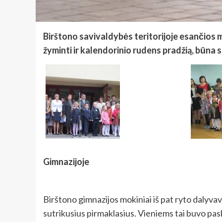
Birštono savivaldybės teritorijoje esančios m
žyminti ir kalendorinio rudens pradžią, būna sa
Gimnazijoje
Birštono gimnazijos mokiniai iš pat ryto dalyvav
sutrikusius pirmaklasius. Vieniems tai buvo pask