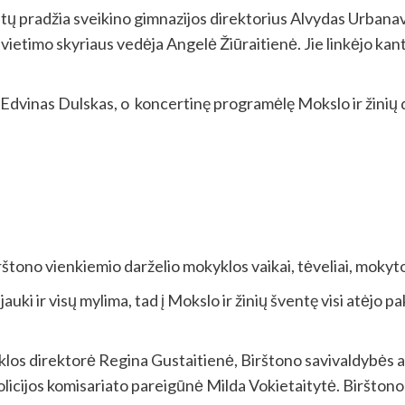
etų pradžia sveikino gimnazijos direktorius Alvydas Urbanav
vietimo skyriaus vedėja Angelė Žiūraitienė. Jie linkėjo kantr
r Edvinas Dulskas, o koncertinę programėlę Mokslo ir žinių
štono vienkiemio darželio mokyklos vaikai, tėveliai, mokytoja
uki ir visų mylima, tad į Mokslo ir žinių šventę visi atėjo pa
los direktorė Regina Gustaitienė, Birštono savivaldybės a
icijos komisariato pareigūnė Milda Vokietaitytė. Birštono 