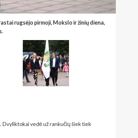
tai rugsėjo pirmoji, Mokslo ir žinių diena,
s.
. Dvyliktokai vedė už rankučių šiek tiek