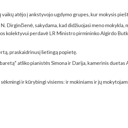
vaikų atėjo į ankstyvojo ugdymo grupes, kur mokysis piešti 
N. Dirginčienė, sakydama, kad didžiuojasi meno mokykla, mok
s kolektyvui perdavė LR Ministro pirmininko Algirdo Butk
tą, praskaidrinusį lietingą popietę.
aretą“ atliko pianistės Simona ir Darija, kamerinis duetas A
 sėkmingi ir kūrybingi visiems: ir mokiniams ir jų mokytojam