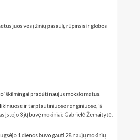
s juos ves į žinių pasaulį, rūpinsis ir globos
ko iškilmingai pradėti naujus mokslo metus.
kiniuose ir tarptautiniuose renginiuose, iš
as įstojo 3 jų buvę mokiniai: Gabrielė Žemaitytė,
 rugsėjo 1 dienos buvo gauti 28 naujų mokinių