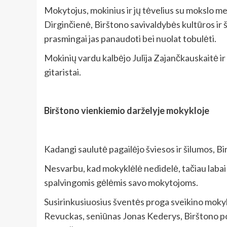
Mokytojus, mokinius ir jų tėvelius su mokslo m
Dirginčienė, Birštono savivaldybės kultūros ir š
prasmingai jas panaudoti bei nuolat tobulėti.
Mokinių vardu kalbėjo Julija Zajančkauskaitė i
gitaristai.
Birštono vienkiemio darželyje mokykloje
Kadangi saulutė pagailėjo šviesos ir šilumos, Bir
Nesvarbu, kad mokyklėlė nedidelė, tačiau labai ja
spalvingomis gėlėmis savo mokytojoms.
Susirinkusiuosius šventės proga sveikino mokyk
Revuckas, seniūnas Jonas Kederys, Birštono pol