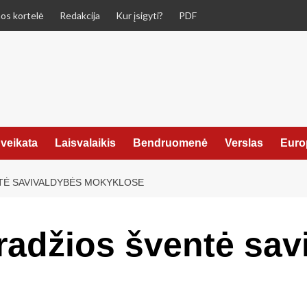
os kortelė
Redakcija
Kur įsigyti?
PDF
veikata
Laisvalaikis
Bendruomenė
Verslas
Euro
TĖ SAVIVALDYBĖS MOKYKLOSE
adžios šventė sav