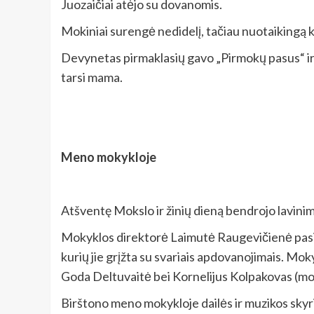
Juozaičiai atėjo su dovanomis.
Mokiniai surengė nedidelį, tačiau nuotaikingą 
Devynetas pirmaklasių gavo „Pirmokų pasus“ ir g
tarsi mama.
Meno mokykloje
Atšventę Mokslo ir žinių dieną bendrojo lavinim
Mokyklos direktorė Laimutė Raugevičienė pasidž
kurių jie grįžta su svariais apdovanojimais. Mok
Goda Deltuvaitė bei Kornelijus Kolpakovas (mok
Birštono meno mokykloje dailės ir muzikos skyri