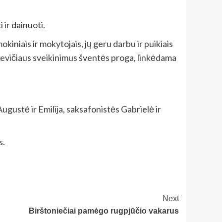
ir dainuoti.
iniais ir mokytojais, jų geru darbu ir puikiais
evičiaus sveikinimus šventės proga, linkėdama
ugustė ir Emilija, saksafonistės Gabrielė ir
s.
Next
Birštoniečiai pamėgo rugpjūčio vakarus