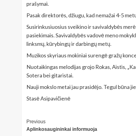
prašymai.
Pasak direktorės, džiugu, kad nemažai 4-5 metų 
Susirinkusiuosius sveikino ir savivaldybės merė 
pasiekimais. Savivaldybės vadovė meno mokyklo
linksmų, kūrybingų ir darbingų metų.
Muzikos skyriaus mokiniai surengė gražų koncer
Nuotaikingas melodijas grojo Rokas, Aistis, „Kab
Sotera bei gitaristai.
Nauji mokslo metai jau prasidėjo. Tegul būna jie
Stasė Asipavičienė
Post
Previous
Aplinkosaugininkai informuoja
Navigation