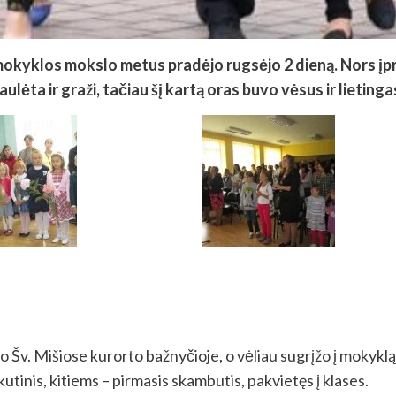
okyklos mokslo metus pradėjo rugsėjo 2 dieną. Nors įpras
ulėta ir graži, tačiau šį kartą oras buvo vėsus ir lietinga
o Šv. Mišiose kurorto bažnyčioje, o vėliau sugrįžo į mokyklą
utinis, kitiems – pirmasis skambutis, pakvietęs į klases.