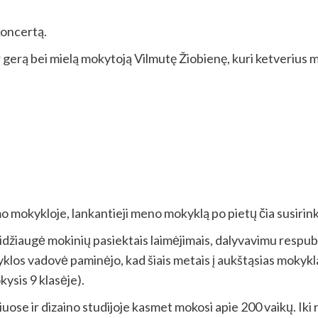
koncertą.
erą bei mielą mokytoją Vilmutę Žiobienę, kuri ketverius metu
o mokykloje, lankantieji meno mokyklą po pietų čia susirin
iaugė mokinių pasiektais laimėjimais, dalyvavimu respubli
yklos vadovė paminėjo, kad šiais metais į aukštąsias mokykl
ysis 9 klasėje).
uose ir dizaino studijoje kasmet mokosi apie 200 vaikų. Iki