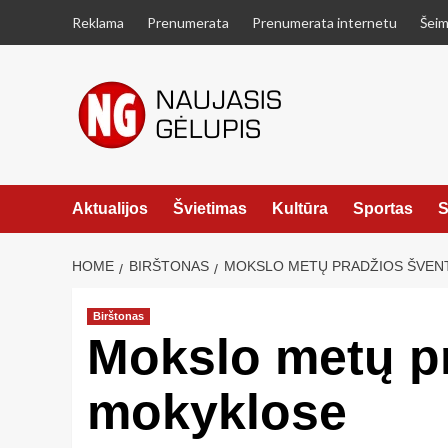
Skip
Reklama
Prenumerata
Prenumerata internetu
Šeim
to
content
Aktualijos
Švietimas
Kultūra
Sportas
S
HOME
BIRŠTONAS
MOKSLO METŲ PRADŽIOS ŠVEN
Birštonas
Mokslo metų pr
mokyklose