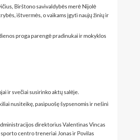
ičius, Birštono savivaldybės merė Nijolė
ybės, ištvermės, o vaikams įgyti naujų žinių ir
 dienos proga parengė pradinukai ir mokyklos
i ir svečiai susirinko aktų salėje.
kiliai nusiteikę, pasipuošę šypsenomis ir nešini
dministracijos direktorius Valentinas Vincas
sporto centro treneriai Jonas ir Povilas