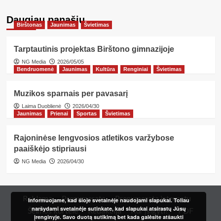
Daugiau panašių…
Birštonas
Jaunimas
Švietimas
Tarptautinis projektas Birštono gimnazijoje
NG Media
2026/05/05
Bendruomenė
Jaunimas
Kultūra
Renginiai
Švietimas
Muzikos sparnais per pavasarį
Laima Duoblienė
2026/04/30
Jaunimas
Prienai
Sportas
Švietimas
Rajoninėse lengvosios atletikos varžybose
paaiškėjo stipriausi
NG Media
2026/04/30
Reklama
Prenumerata
Prenumerata internetu
Informuojame, kad šioje svetainėje naudojami slapukai. Toliau
naršydami svetainėje sutinkate, kad slapukai atsirastų Jūsų
Šeimos kortelė
Redakcija
Kur įsigyti?
PDF
įrenginyje. Savo duotą sutikimą bet kada galėsite atšaukti