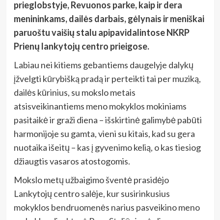
prieglobstyje, Revuonos parke, kaip ir dera
menininkams, dailės darbais, gėlynais ir meniškai
paruoštu vaišių stalu apipavidalintose NKRP
Prienų lankytojų centro prieigose.
Labiau nei kitiems gebantiems daugelyje dalykų
įžvelgti kūrybišką pradą ir perteikti tai per muziką,
dailės kūrinius, su mokslo metais
atsisveikinantiems meno mokyklos mokiniams
pasitaikė ir graži diena – išskirtinė galimybė pabūti
harmonijoje su gamta, vieni su kitais, kad su gera
nuotaika išeitų – kas į gyvenimo kelią, o kas tiesiog
džiaugtis vasaros atostogomis.
Mokslo metų užbaigimo šventė prasidėjo
Lankytojų centro salėje, kur susirinkusius
mokyklos bendruomenės narius pasveikino meno