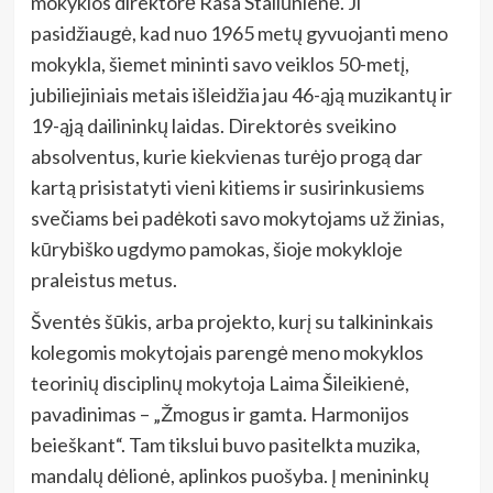
mokyklos direktorė Rasa Staliūnienė. Ji
pasidžiaugė, kad nuo 1965 metų gyvuojanti meno
mokykla, šiemet mininti savo veiklos 50-metį,
jubiliejiniais metais išleidžia jau 46-ąją muzikantų ir
19-ąją dailininkų laidas. Direktorės sveikino
absolventus, kurie kiekvienas turėjo progą dar
kartą prisistatyti vieni kitiems ir susirinkusiems
svečiams bei padėkoti savo mokytojams už žinias,
kūrybiško ugdymo pamokas, šioje mokykloje
praleistus metus.
Šventės šūkis, arba projekto, kurį su talkininkais
kolegomis mokytojais parengė meno mokyklos
teorinių disciplinų mokytoja Laima Šileikienė,
pavadinimas – „Žmogus ir gamta. Harmonijos
beieškant“. Tam tikslui buvo pasitelkta muzika,
mandalų dėlionė, aplinkos puošyba. Į menininkų