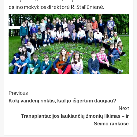
dalino mokyklos direktorė R. Staliūnienė.
Post
Previous
Kokį vandenį rinktis, kad jo išgertum daugiau?
Navigation
Next
Transplantacijos laukiančių žmonių likimas – ir
Seimo rankose