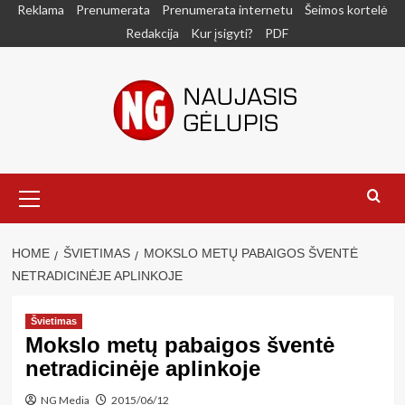
Skip
Reklama
Prenumerata
Prenumerata internetu
Šeimos kortelė
to
Redakcija
Kur įsigyti?
PDF
content
Primary
Menu
HOME
ŠVIETIMAS
MOKSLO METŲ PABAIGOS ŠVENTĖ
NETRADICINĖJE APLINKOJE
Švietimas
Mokslo metų pabaigos šventė
netradicinėje aplinkoje
NG Media
2015/06/12