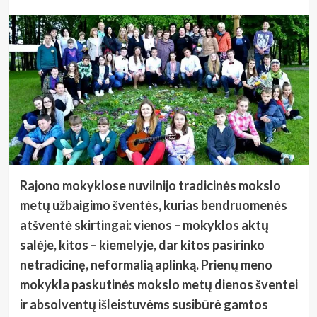
Rajono mokyklose nuvilnijo tradicinės mokslo
metų užbaigimo šventės, kurias bendruomenės
atšventė skirtingai: vienos – mokyklos aktų
salėje, kitos – kiemelyje, dar kitos pasirinko
netradicinę, neformalią aplinką. Prienų meno
mokykla paskutinės mokslo metų dienos šventei
ir absolventų išleistuvėms susibūrė gamtos