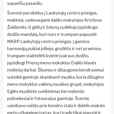
supančiu pasauliu.
Šventei persikėlus į Lankytojų centro prieigas,
mokiniai, vadovaujami dailės mokytojos Kristinos
Žuklienės, iš gėlių ir žolynų sudėliojo įspūdingo
dydžio mandalą, kuri nors ir trumpam papuošė
NKRP Lankytojų centro prieigas. Į gamtos
harmoniją puikiai įsiliejo, grožėtis ir net praeivius
trumpam stabtelėti kvietė įvairaus dydžio,
įspūdingi Prienų meno mokyklos Dailės klasės
mokinių darbai. Šilumos ir džiaugsmo bendravimui
suteikė gamtoje skambanti muzika, kuria džiugino
meno mokyklos vaikinų muzikos grupė, mokytojos
Eglės muzikinis sveikinimas bei malonūs
pašnekesiai ir fotosesijos gamtoje. Šventę
vainikavo vaišės prie bendro stalo ir didelis mokslo
metų užbaigimo tortas, kurį tradiciškai pjaustė ir