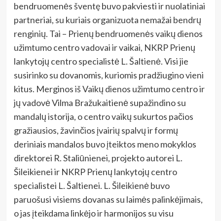
bendruomenės šventę buvo pakviesti ir nuolatiniai
partneriai, su kuriais organizuota nemažai bendrų
renginių. Tai – Prienų bendruomenės vaikų dienos
užimtumo centro vadovai ir vaikai, NKRP Prienų
lankytojų centro specialistė L. Šaltienė. Visi jie
susirinko su dovanomis, kuriomis pradžiugino vieni
kitus. Merginos iš Vaikų dienos užimtumo centro ir
jų vadovė Vilma Bražukaitienė supažindino su
mandalų istorija, o centro vaikų sukurtos pačios
gražiausios, žavinčios įvairių spalvų ir formų
deriniais mandalos buvo įteiktos meno mokyklos
direktorei R. Staliūnienei, projekto autorei L.
Šileikienei ir NKRP Prienų lankytojų centro
specialistei L. Šaltienei. L. Šileikienė buvo
paruošusi visiems dovanas su laimės palinkėjimais,
o jas įteikdama linkėjo ir harmonijos su visu