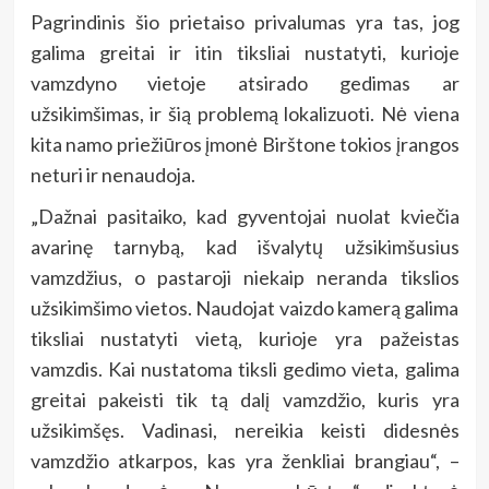
Pagrindinis šio prietaiso privalumas yra tas, jog
galima greitai ir itin tiksliai nustatyti, kurioje
vamzdyno vietoje atsirado gedimas ar
užsikimšimas, ir šią problemą lokalizuoti. Nė viena
kita namo priežiūros įmonė Birštone tokios įrangos
neturi ir nenaudoja.
„Dažnai pasitaiko, kad gyventojai nuolat kviečia
avarinę tarnybą, kad išvalytų užsikimšusius
vamzdžius, o pastaroji niekaip neranda tikslios
užsikimšimo vietos. Naudojat vaizdo kamerą galima
tiksliai nustatyti vietą, kurioje yra pažeistas
vamzdis. Kai nustatoma tiksli gedimo vieta, galima
greitai pakeisti tik tą dalį vamzdžio, kuris yra
užsikimšęs. Vadinasi, nereikia keisti didesnės
vamzdžio atkarpos, kas yra ženkliai brangiau“, –