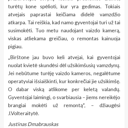
turėtų kone spėlioti, kur yra gedimas. Tokiais
atvejais paprastai keičiama didelė vamzdžio
atkarpa. Tai reiškia, kad namo gyventojai turi už tai
susimokėti. Tuo metu naudojant vaizdo kamerą,
viskas atliekama greičiau, o remontas kainuoja
pigiau.
„Birštone jau buvo keli atvejai, kai gyventojai
nuolat kvietė skundėsi dėl užsikimšusių vamzdynų.
Jei nebūtume turėję vaizdo kameros, negalėtume
operatyviai išsiaiškinti, kur konkrečiai jie užsikimšę.
O dabar viską atlikome per keletą valandų.
Gyventojai laimingi, o svarbiausia – jiems nereikėjo
brangiai mokėti už remontą“, – džiaugėsi
J.Volteraitytė.
Justinas Dmabrauskas