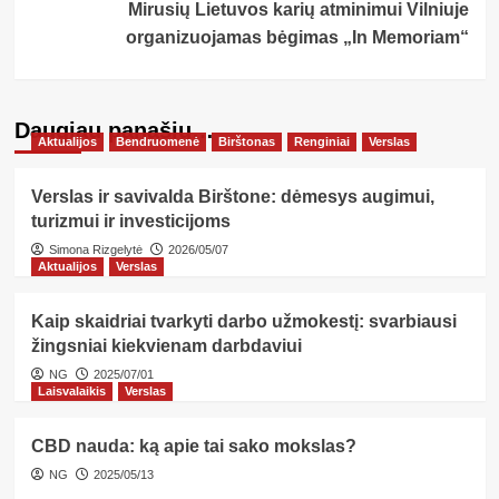
Mirusių Lietuvos karių atminimui Vilniuje
organizuojamas bėgimas „In Memoriam“
Daugiau panašių…
Aktualijos
Bendruomenė
Birštonas
Renginiai
Verslas
Verslas ir savivalda Birštone: dėmesys augimui,
turizmui ir investicijoms
Simona Rizgelytė
2026/05/07
Aktualijos
Verslas
Kaip skaidriai tvarkyti darbo užmokestį: svarbiausi
žingsniai kiekvienam darbdaviui
NG
2025/07/01
Laisvalaikis
Verslas
CBD nauda: ką apie tai sako mokslas?
NG
2025/05/13