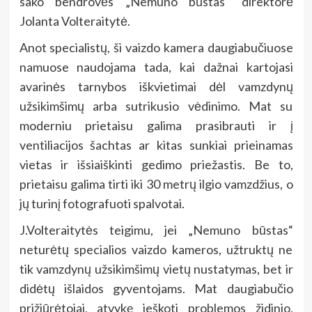
sako bendrovės „Nemuno būstas“ direktorė
Jolanta Volteraitytė.
Anot specialistų, ši vaizdo kamera daugiabučiuose
namuose naudojama tada, kai dažnai kartojasi
avarinės tarnybos iškvietimai dėl vamzdynų
užsikimšimų arba sutrikusio vėdinimo. Mat su
moderniu prietaisu galima prasibrauti ir į
ventiliacijos šachtas ar kitas sunkiai prieinamas
vietas ir išsiaiškinti gedimo priežastis. Be to,
prietaisu galima tirti iki 30 metrų ilgio vamzdžius, o
jų turinį fotografuoti spalvotai.
J.Volteraitytės teigimu, jei „Nemuno būstas“
neturėtų specialios vaizdo kameros, užtruktų ne
tik vamzdynų užsikimšimų vietų nustatymas, bet ir
didėtų išlaidos gyventojams. Mat daugiabučio
prižiūrėtojai, atvykę ieškoti problemos židinio,