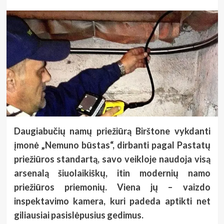
Daugiabučių namų priežiūrą Birštone vykdanti
įmonė „Nemuno būstas“, dirbanti pagal Pastatų
priežiūros standartą, savo veikloje naudoja visą
arsenalą šiuolaikiškų, itin modernių namo
priežiūros priemonių. Viena jų – vaizdo
inspektavimo kamera, kuri padeda aptikti net
giliausiai pasislėpusius gedimus.