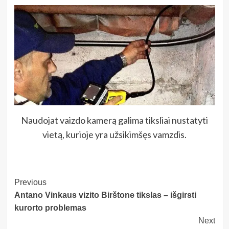
Naudojat vaizdo kamerą galima tiksliai nustatyti
vietą, kurioje yra užsikimšęs vamzdis.
Post
Previous
Antano Vinkaus vizito Birštone tikslas – išgirsti
Navigation
kurorto problemas
Next