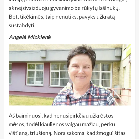
aš neįsivaizduoju gyvenimo be rūkytų lašinukų.
Bet, tikėkimės, taip nenutiks, pavyks užkratą
sustabdyti.
Angelė Mickienė
Aš baiminuosi, kad nenusipirkčiau užkrėstos
mėsos, todėl kiaulienos valgau mažiau, perku
vištieną, triušieną. Nors sakoma, kad žmogui šitas