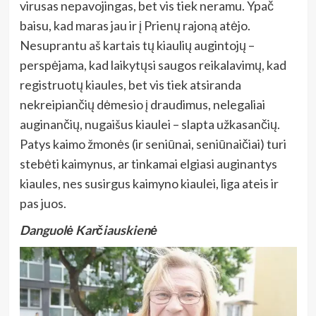
virusas nepavojingas, bet vis tiek neramu. Ypač
baisu, kad maras jau ir į Prienų rajoną atėjo.
Nesuprantu aš kartais tų kiaulių augintojų –
perspėjama, kad laikytųsi saugos reikalavimų, kad
registruotų kiaules, bet vis tiek atsiranda
nekreipiančių dėmesio į draudimus, nelegaliai
auginančių, nugaišus kiaulei – slapta užkasančių.
Patys kaimo žmonės (ir seniūnai, seniūnaičiai) turi
stebėti kaimynus, ar tinkamai elgiasi auginantys
kiaules, nes susirgus kaimyno kiaulei, liga ateis ir
pas juos.
Danguolė Karčiauskienė