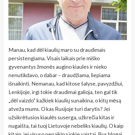
Manau, kad dėl kiaulių maro su draudimais
persistengiama. Visais laikais prie miško
gyvenantys žmonės augino kiaules ir nieko
nenutikdavo, o dabar – draudžiama, liepiama
išnaikinti. Nemanau, kad kitose šalyse, pavyzdžiui,
Lenkijoje, irgi tokie draudimai galioja, ten gal tik
„dėl vaizdo“ kažkiek kiaulių sunaikina, o kitų mėsą
atveža mums. O kas Rusijoje turi darytis? Jei
užsikrėtusios kiaulės suserga, užkrečia kitas ir
nugaišta, tai tuoj Lietuvoje nebeliks kiaulių. O kaip
kitaip, jei viruso nenaikina jokie vaistai. Bus blogai,