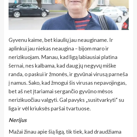
Gyvenu kaime, bet kiaulių jau neauginame. Ir
aplinkui jau niekas neaugina – bijom maro ir
nerizikuojam. Manau, kad ligą labiausiai platina
šernai, nes kalbama, kad daug jų negyvų miške
randa, o paskui ir žmonės, ir gyvūnai virusą parneša
į namus. Sako, kad žmogui šis virusas nepavojingas,
bet aš net įtariamai sergančio gyvūno mėsos
nerizikuočiau valgyti. Gal pavyks „susitvarkyti“ su
liga ir vėl kriuksės paršai tvartuose.
Nerijus
Mažai žinau apie šią ligą, tik tiek, kad draudžiama