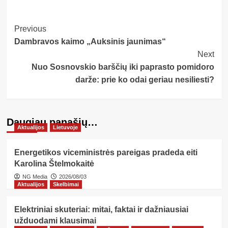
Post
Previous
Dambravos kaimo „Auksinis jaunimas“
Navigation
Next
Nuo Sosnovskio barščių iki paprasto pomidoro
darže: prie ko odai geriau nesiliesti?
Daugiau panašių…
Aktualijos
Lietuvoje
Energetikos viceministrės pareigas pradeda eiti
Karolina Štelmokaitė
NG Media
2026/08/03
Aktualijos
Skelbimai
Elektriniai skuteriai: mitai, faktai ir dažniausiai
užduodami klausimai