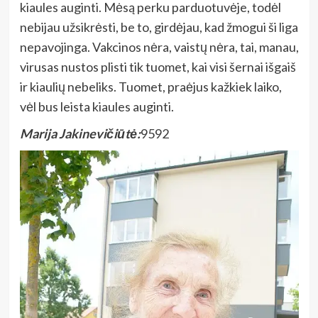
kiaules auginti. Mėsą perku parduotuvėje, todėl
nebijau užsikrėsti, be to, girdėjau, kad žmogui ši liga
nepavojinga. Vakcinos nėra, vaistų nėra, tai, manau,
virusas nustos plisti tik tuomet, kai visi šernai išgaiš
ir kiaulių nebeliks. Tuomet, praėjus kažkiek laiko,
vėl bus leista kiaules auginti.
Marija Jakinevičiūtė:
9592