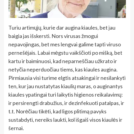
Turiu artimųjų, kurie dar augina kiaules, bet jau
baigia jas išskersti. Nors virusas žmogui
nepavojingas, bet mes lengvai galime tapti viruso
pernešėjais. Labai mėgstu vaikščioti po mišką, bet
kartu ir baiminuosi, kad neparneščiau užkrato ir
netyčia neperduočiau tiems, kas kiaules augina.
Pirmiausia visi turime elgtis atsakingai ir nesilankyti
ten, kur jau nustatytas kiaulių maras, o auginantys
kiaules ypatingai turi laikytis higienos reikalavimų:
ir persirengti drabužius, ir dezinfekuoti patalpas, ir
t.t. Norėčiau tikėti, kad ligos plitimą pavyks
sustabdyti, nereiks laukti, kol išgaiš visos kiaulės ir
šernai.