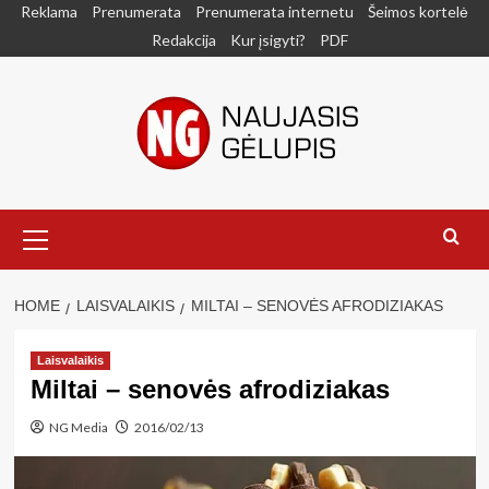
Skip
Reklama
Prenumerata
Prenumerata internetu
Šeimos kortelė
to
Redakcija
Kur įsigyti?
PDF
content
Primary
Menu
HOME
LAISVALAIKIS
MILTAI – SENOVĖS AFRODIZIAKAS
Laisvalaikis
Miltai – senovės afrodiziakas
NG Media
2016/02/13