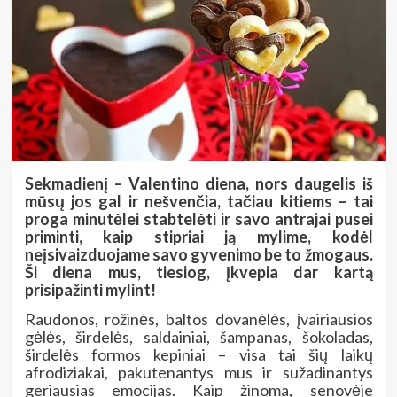
Sekmadienį – Valentino diena, nors daugelis iš
mūsų jos gal ir nešvenčia, tačiau kitiems – tai
proga minutėlei stabtelėti ir savo antrajai pusei
priminti, kaip stipriai ją mylime, kodėl
neįsivaizduojame savo gyvenimo be to žmogaus.
Ši diena mus, tiesiog, įkvepia dar kartą
prisipažinti mylint
!
Raudonos, rožinės, baltos dovanėlės, įvairiausios
gėlės, širdelės, saldainiai, šampanas, šokoladas,
širdelės formos kepiniai – visa tai šių laikų
afrodiziakai, pakutenantys mus ir sužadinantys
geriausias emocijas. Kaip žinoma, senovėje