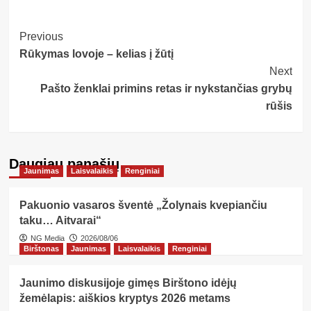
Post
Previous
Rūkymas lovoje – kelias į žūtį
Navigation
Next
Pašto ženklai primins retas ir nykstančias grybų
rūšis
Daugiau panašių…
Jaunimas
Laisvalaikis
Renginiai
Pakuonio vasaros šventė „Žolynais kvepiančiu
taku… Aitvarai“
NG Media
2026/08/06
Birštonas
Jaunimas
Laisvalaikis
Renginiai
Jaunimo diskusijoje gimęs Birštono idėjų
žemėlapis: aiškios kryptys 2026 metams