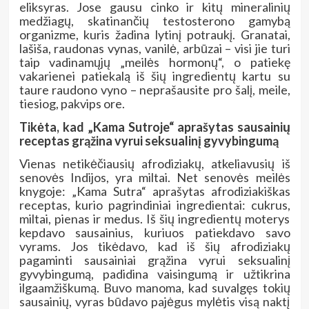
eliksyras. Jose gausu cinko ir kitų mineralinių
medžiagų, skatinančių testosterono gamybą
organizme, kuris žadina lytinį potraukį. Granatai,
lašiša, raudonas vynas, vanilė, arbūzai – visi jie turi
taip vadinamųjų „meilės hormonų“, o patiekę
vakarienei patiekalą iš šių ingredientų kartu su
taure raudono vyno – neprašausite pro šalį, meile,
tiesiog, pakvips ore.
Tikėta, kad „Kama Sutroje“ aprašytas sausainių
receptas grąžina vyrui seksualinį gyvybingumą
Vienas netikėčiausių afrodiziakų, atkeliavusių iš
senovės Indijos, yra miltai. Net senovės meilės
knygoje: „Kama Sutra“ aprašytas afrodiziakiškas
receptas, kurio pagrindiniai ingredientai: cukrus,
miltai, pienas ir medus. Iš šių ingredientų moterys
kepdavo sausainius, kuriuos patiekdavo savo
vyrams. Jos tikėdavo, kad iš šių afrodiziakų
pagaminti sausainiai grąžina vyrui seksualinį
gyvybingumą, padidina vaisingumą ir užtikrina
ilgaamžiškumą. Buvo manoma, kad suvalgęs tokių
sausainių, vyras būdavo pajėgus mylėtis visą naktį