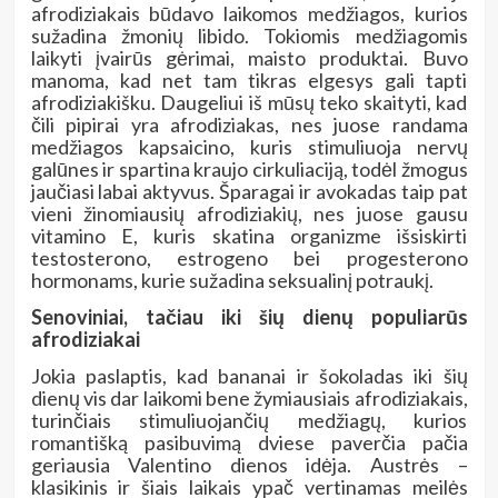
afrodiziakais būdavo laikomos medžiagos, kurios
sužadina žmonių libido. Tokiomis medžiagomis
laikyti įvairūs gėrimai, maisto produktai. Buvo
manoma, kad net tam tikras elgesys gali tapti
afrodiziakišku. Daugeliui iš mūsų teko skaityti, kad
čili pipirai yra afrodiziakas, nes juose randama
medžiagos kapsaicino, kuris stimuliuoja nervų
galūnes ir spartina kraujo cirkuliaciją, todėl žmogus
jaučiasi labai aktyvus. Šparagai ir avokadas taip pat
vieni žinomiausių afrodiziakių, nes juose gausu
vitamino E, kuris skatina organizme išsiskirti
testosterono, estrogeno bei progesterono
hormonams, kurie sužadina seksualinį potraukį.
Senoviniai, tačiau iki šių dienų populiarūs
afrodiziakai
Jokia paslaptis, kad bananai ir šokoladas iki šių
dienų vis dar laikomi bene žymiausiais afrodiziakais,
turinčiais stimuliuojančių medžiagų, kurios
romantišką pasibuvimą dviese paverčia pačia
geriausia Valentino dienos idėja. Austrės –
klasikinis ir šiais laikais ypač vertinamas meilės