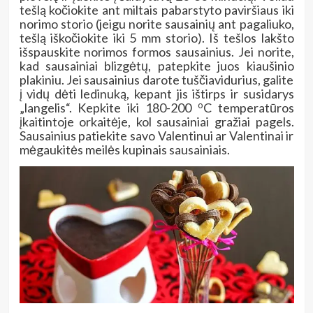
tešlą kočiokite ant miltais pabarstyto paviršiaus iki
norimo storio (jeigu norite sausainių ant pagaliuko,
tešlą iškočiokite iki 5 mm storio). Iš tešlos lakšto
išspauskite norimos formos sausainius. Jei norite,
kad sausainiai blizgėtų, patepkite juos kiaušinio
plakiniu. Jei sausainius darote tuščiavidurius, galite
į vidų dėti ledinuką, kepant jis ištirps ir susidarys
o
„langelis“. Kepkite iki 180-200
C temperatūros
įkaitintoje orkaitėje, kol sausainiai gražiai pagels.
Sausainius patiekite savo Valentinui ar Valentinai ir
mėgaukitės meilės kupinais sausainiais.