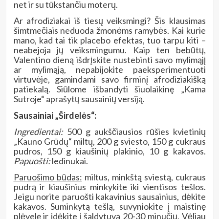
net ir su tūkstančiu moterų.
Ar afrodiziakai iš tiesų veiksmingi? Šis klausimas
šimtmečiais neduoda žmonėms ramybės. Kai kurie
mano, kad tai tik placebo efektas, tuo tarpu kiti –
neabejoja jų veiksmingumu. Kaip ten bebūtų,
Valentino dieną išdrįskite nustebinti savo mylimąjį
ar mylimąją, nepabijokite paeksperimentuoti
virtuvėje, gamindami savo firminį afrodiziakišką
patiekalą. Siūlome išbandyti šiuolaikinę „Kama
Sutroje“ aprašytų sausainių versiją.
Sausainiai „Širdelės“:
Ingredientai:
500 g aukščiausios rūšies kvietinių
„Kauno Grūdų“ miltų, 200 g sviesto, 150 g cukraus
pudros, 150 g kiaušinių plakinio, 10 g kakavos.
Papuošti:
ledinukai.
Paruošimo būdas:
miltus, minkštą sviestą, cukraus
pudrą ir kiaušinius minkykite iki vientisos tešlos.
Jeigu norite paruošti kakavinius sausainius, dėkite
kakavos. Suminkytą tešlą, suvyniokite į maistinę
plėvelę ir įdėkite į šaldytuvą 20-30 minučių. Vėliau