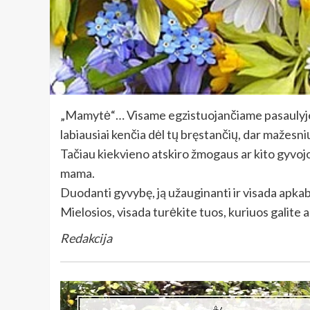
„Mamytė“… Visame egzistuojančiame pasaulyje tai
labiausiai kenčia dėl tų bręstančių, dar mažesnių
Tačiau kiekvieno atskiro žmogaus ar kito gyvojo
mama.
Duodanti gyvybę, ją užauginanti ir visada apkabin
Mielosios, visada turėkite tuos, kuriuos galite 
Redakcija