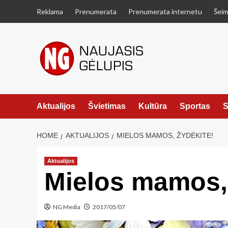
Skip
Reklama
Prenumerata
Prenumerata internetu
Šeim
to
content
Aktualijos
Švietimas
Kultūra
Sportas
S
HOME
AKTUALIJOS
MIELOS MAMOS, ŽYDĖKITE!
Aktualijos
Mielos mamos, 
NG Media
2017/05/07