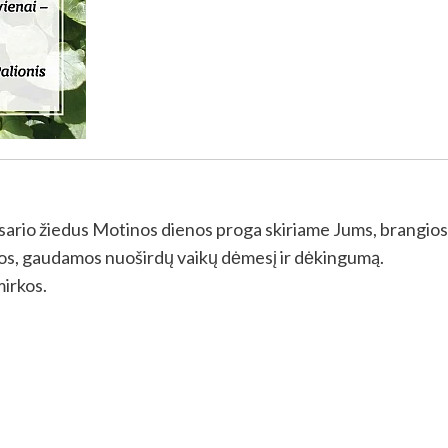
asario žiedus Motinos dienos proga skiriame Jums, brangios
os, gaudamos nuoširdų vaikų dėmesį ir dėkingumą.
mirkos.