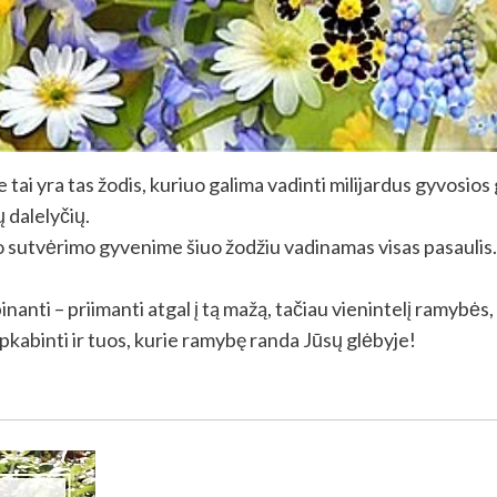
 yra tas žodis, kuriuo galima vadinti milijardus gyvosios ga
 dalelyčių.
 sutvėrimo gyvenime šiuo žodžiu vadinamas visas pasaulis. Gy
anti – priimanti atgal į tą mažą, tačiau vienintelį ramybės,
apkabinti ir tuos, kurie ramybę randa Jūsų glėbyje!