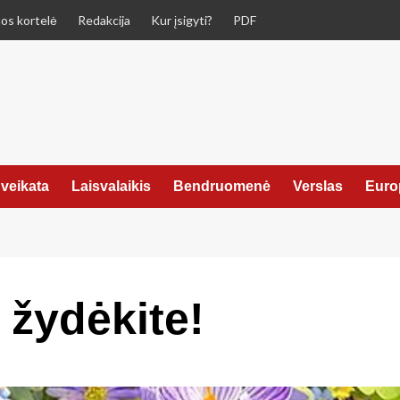
os kortelė
Redakcija
Kur įsigyti?
PDF
veikata
Laisvalaikis
Bendruomenė
Verslas
Euro
žydėkite!