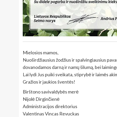
Mielosios mamos,
Nuoširdžiausius žodžius ir spalvingiausius pav
dovanodamos darną ir namų šilumą, bei laiming
Lai lydi Jus puiki sveikata, stiprybė ir laimės aki
Gražios ir jaukios šventės!
Birštono savivaldybės merė
Nijolė Dirginčienė
Administracijos direktorius
Valentinas Vincas Revuckas