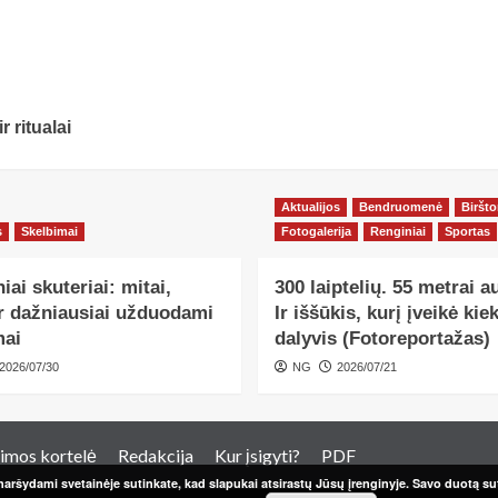
 ritualai
Aktualijos
Bendruomenė
Biršt
s
Skelbimai
Fotogalerija
Renginiai
Sportas
niai skuteriai: mitai,
300 laiptelių. 55 metrai a
ir dažniausiai užduodami
Ir iššūkis, kurį įveikė kie
mai
dalyvis (Fotoreportažas)
2026/07/30
NG
2026/07/21
imos kortelė
Redakcija
Kur įsigyti?
PDF
aršydami svetainėje sutinkate, kad slapukai atsirastų Jūsų įrenginyje. Savo duotą sut