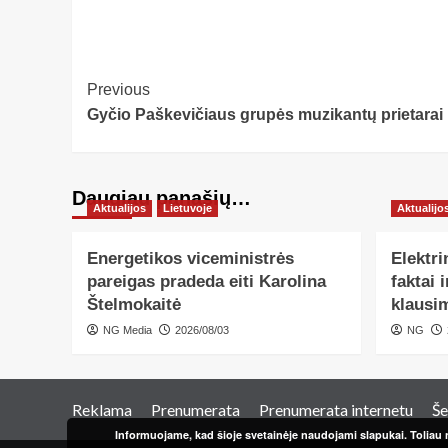
Post
Previous
Gyčio Paškevičiaus grupės muzikantų prietarai ir
Navigation
Daugiau panašių…
Aktualijos
Lietuvoje
Aktualijo
Energetikos viceministrės
Elektri
pareigas pradeda eiti Karolina
faktai 
Štelmokaitė
klausi
NG Media
2026/08/03
NG
Reklama
Prenumerata
Prenumerata internetu
Še
Informuojame, kad šioje svetainėje naudojami slapukai. Toliau n