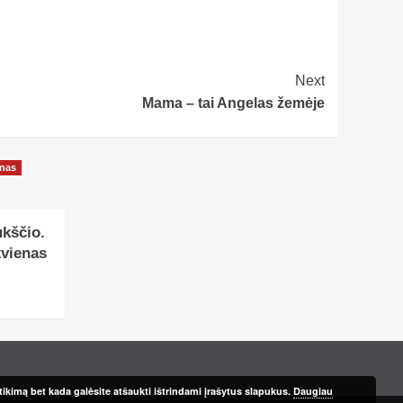
Next
Mama – tai Angelas žemėje
onas
ukščio.
kvienas
ikimą bet kada galėsite atšaukti ištrindami įrašytus slapukus.
Daugiau