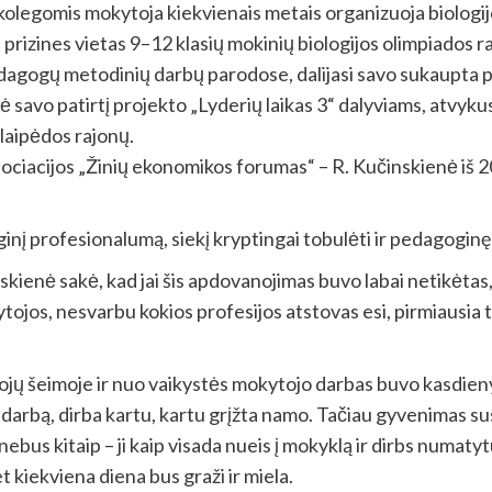
 kolegomis mokytoja kiekvienais metais organizuoja biologi
 prizines vietas 9–12 klasių mokinių biologijos olimpiados 
agogų metodinių darbų parodose, dalijasi savo sukaupta pe
ė savo patirtį projekto „Lyderių laikas 3“ dalyviams, atvyku
laipėdos rajonų.
sociacijos „Žinių ekonomikos forumas“ – R. Kučinskienė iš 
inį profesionalumą, siekį kryptingai tobulėti ir pedagoginę
ienė sakė, kad jai šis apdovanojimas buvo labai netikėtas,
ytojos, nesvarbu kokios profesijos atstovas esi, pirmiaus
tojų šeimoje ir nuo vaikystės mokytojo darbas buvo kasdieny
į darbą, dirba kartu, kartu grįžta namo. Tačiau gyvenimas sus
 nebus kitaip – ji kaip visada nueis į mokyklą ir dirbs numaty
et kiekviena diena bus graži ir miela.