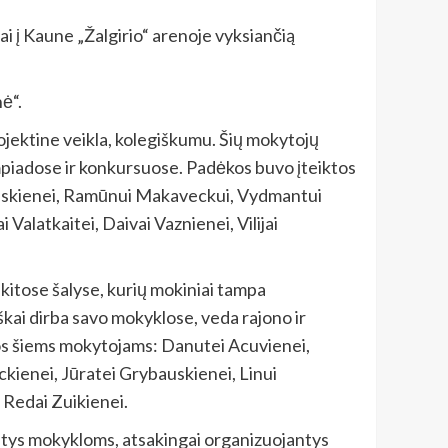
ai į Kaune „Žalgirio“ arenoje vyksiančią
ė“.
jektine veikla, kolegiškumu. Šių mokytojų
impiadose ir konkursuose. Padėkos buvo įteiktos
zminskienei, Ramūnui Makaveckui, Vydmantui
Valatkaitei, Daivai Vaznienei, Vilijai
 kitose šalyse, kurių mokiniai tampa
iškai dirba savo mokyklose, veda rajono ir
mos šiems mokytojams: Danutei Acuvienei,
ckienei, Jūratei Grybauskienei, Linui
, Redai Zuikienei.
ntys mokykloms, atsakingai organizuojantys