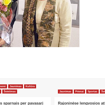
menė
Jaunimas
Kultūra
Švietimas
Jaunimas
Prienai
Sportas
Šv
s sparnais per pavasarį
Rajoninėse lengvosios at