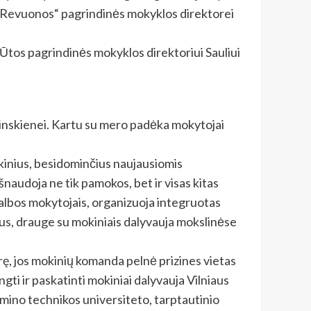
 „Revuonos“ pagrindinės mokyklos direktorei
Ūtos pagrindinės mokyklos direktoriui Sauliui
činskienei. Kartu su mero padėka mokytojai
okinius, besidominčius naujausiomis
išnaudoja ne tik pamokos, bet ir visas kitas
 kalbos mokytojais, organizuoja integruotas
ktus, drauge su mokiniais dalyvauja mokslinėse
rę, jos mokinių komanda pelnė prizines vietas
ti ir paskatinti mokiniai
dalyvauja Vilniaus
mino technikos universiteto, tarptautinio