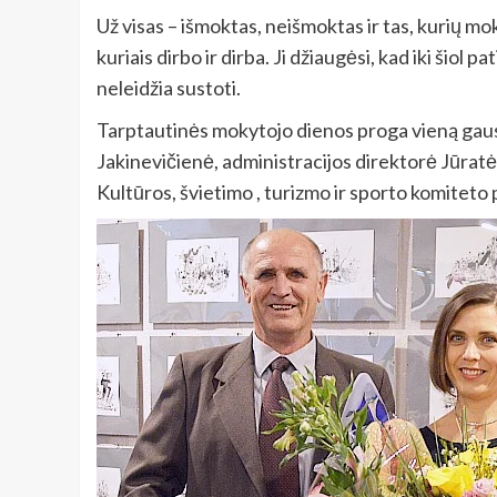
Už visas – išmoktas, neišmoktas ir tas, kurių m
kuriais dirbo ir dirba. Ji džiaugėsi, kad iki šiol 
neleidžia sustoti.
Tarptautinės mokytojo dienos proga vieną gau
Jakinevičienė, administracijos direktorė Jūratė
Kultūros, švietimo , turizmo ir sporto komiteto