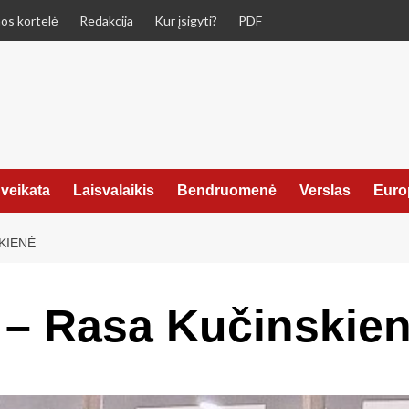
os kortelė
Redakcija
Kur įsigyti?
PDF
veikata
Laisvalaikis
Bendruomenė
Verslas
Euro
KIENĖ
 – Rasa Kučinskie