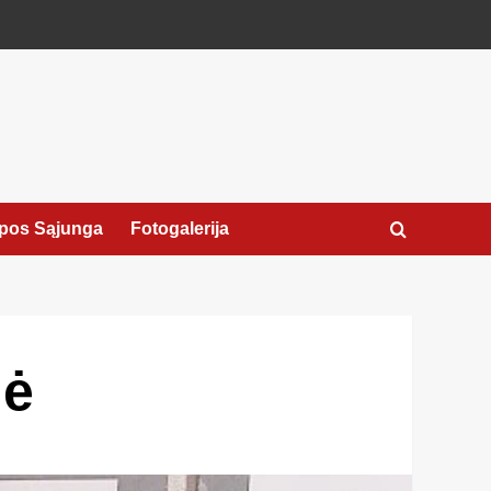
pos Sąjunga
Fotogalerija
nė