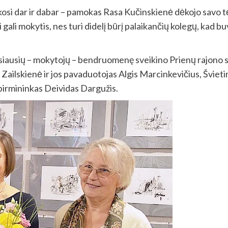
okosi dar ir dabar – pamokas Rasa Kučinskienė dėkojo savo t
pati gali mokytis, nes turi didelį būrį palaikančių kolegų, kad b
siausių – mokytojų – bendruomenę sveikino Prienų rajono
 Zailskienė ir jos pavaduotojas Algis Marcinkevičius, Šviet
 pirmininkas Deividas Dargužis.