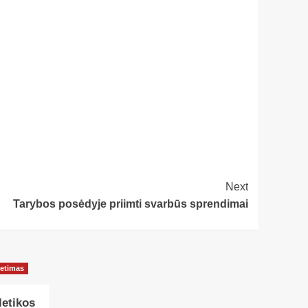
Next
Tarybos posėdyje priimti svarbūs sprendimai
ietimas
letikos