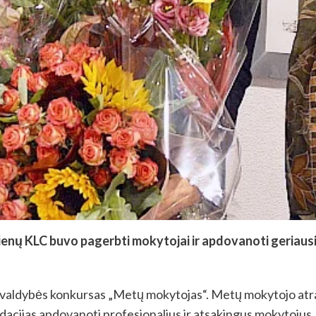
nų KLC buvo pagerbti mokytojai ir apdovanoti geriausi 
vivaldybės konkursas „Metų mokytojas“. Metų mokytojo atra
acijas apdovanoti profesionalius ir atsakingus mokytojus.