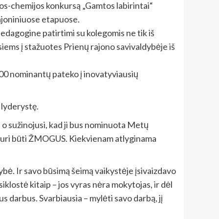
jos-chemijos konkursą „Gamtos labirintai“
rajoniniuose etapuose.
dagogine patirtimi su kolegomis ne tik iš
siems į stažuotes Prienų rajono savivaldybėje iš
200 nominantų pateko į inovatyviausių
 lyderystę.
 o sužinojusi, kad ji bus nominuota Metų
ia turi būti ŽMOGUS. Kiekvienam atlyginama
bė. Ir savo būsimą šeimą vaikystėje įsivaizdavo
iklostė kitaip – jos vyras nėra mokytojas, ir dėl
tus darbus. Svarbiausia – mylėti savo darbą, jį