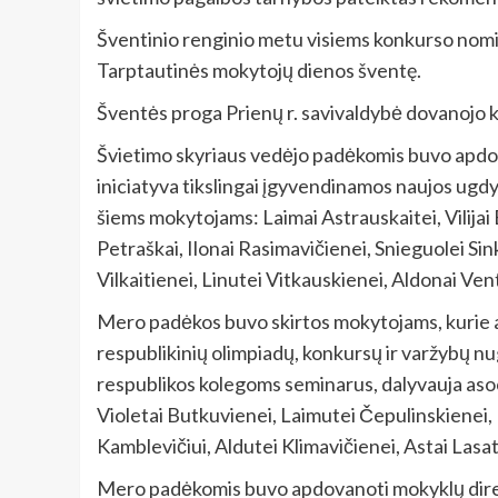
Šventinio renginio metu visiems konkurso nomina
Tarptautinės mokytojų dienos šventę.
Šventės proga Prienų r. savivaldybė dovanojo k
Švietimo skyriaus vedėjo padėkomis buvo apdov
iniciatyva tikslingai įgyvendinamos naujos ugdy
šiems mokytojams: Laimai Astrauskaitei, Vilija
Petraškai, Ilonai Rasimavičienei, Snieguolei Sink
Vilkaitienei, Linutei Vitkauskienei, Aldonai Ven
Mero padėkos buvo skirtos mokytojams, kurie atst
respublikinių olimpiadų, konkursų ir varžybų nug
respublikos kolegoms seminarus, dalyvauja aso
Violetai Butkuvienei, Laimutei Čepulinskienei, 
Kamblevičiui, Aldutei Klimavičienei, Astai Lasat
Mero padėkomis buvo apdovanoti mokyklų direkt