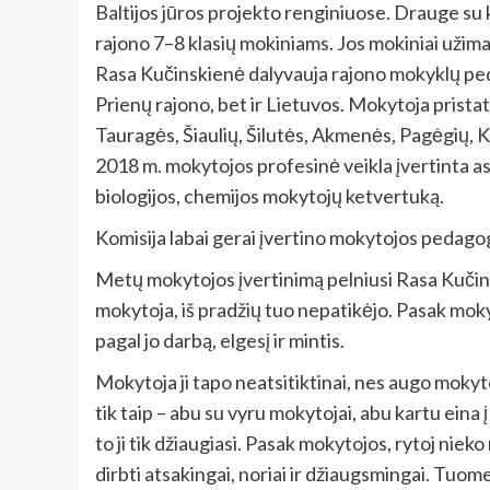
Baltijos jūros projekto renginiuose. Drauge su
rajono 7–8 klasių mokiniams. Jos mokiniai užima
Rasa Kučinskienė dalyvauja rajono mokyklų ped
Prienų rajono, bet ir Lietuvos. Mokytoja pristat
Tauragės, Šiaulių, Šilutės, Akmenės, Pagėgių, K
2018 m. mokytojos profesinė veikla įvertinta a
biologijos, chemijos mokytojų ketvertuką.
Komisija labai gerai įvertino mokytojos pedagog
Metų mokytojos įvertinimą pelniusi Rasa Kučinsk
mokytoja, iš pradžių tuo nepatikėjo. Pasak mok
pagal jo darbą, elgesį ir mintis.
Mokytoja ji tapo neatsitiktinai, nes augo moky
tik taip – abu su vyru mokytojai, abu kartu eina 
to ji tik džiaugiasi. Pasak mokytojos, rytoj nieko
dirbti atsakingai, noriai ir džiaugsmingai. Tuom