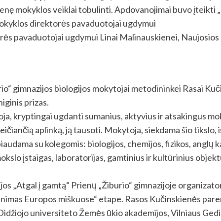
nę mokyklos veiklai tobulinti. Apdovanojimai buvo įteikti
 mokyklos direktorės pavaduotojai ugdymui
torės pavaduotojai ugdymui Linai Malinauskienei, Naujosios 
io“ gimnazijos biologijos mokytojai metodininkei Rasai Ku
iginis prizas.
oja, kryptingai ugdanti sumanius, aktyvius ir atsakingus m
ičiančią aplinką, ją tausoti. Mokytoja, siekdama šio tikslo, 
biaudama su kolegomis: biologijos, chemijos, fizikos, anglų
mokslo įstaigas, laboratorijas, gamtinius ir kultūrinius obje
jos „Atgal į gamtą“ Prienų „Žiburio“ gimnazijoje organizato
unimas Europos miškuose“ etape. Rasos Kučinskienės pareng
idžiojo universiteto Žemės ūkio akademijos, Vilniaus Gedi