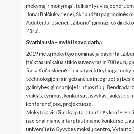
mokymą ir mokymąsi, telkiantys visą bendruome
Ilonai Balčiukynienei, Skriaudžių pagrindinės
Aidutei Jurešienei, „Žiburio“ gimnazijos direk
Pūrui.
Svarbiausia – mylėti savo darbą
2019 metų mokytojo nominacija paskirta „Žibur
įteiktas unikalus stiklo suvenyras ir 700 eurų pin
Rasa Kučinskienė – iniciatyvi, kūrybinga mokyt
technologijomis ir gebančius integruotis į besike
galimybes gimnazijoje ir už jos ribų. Bendradar
veiklas, tyrimus, konkursus, išvykas į aukštojo 
konferencijose, projektuose.
Mokytoją visi žino kaip tarptautinės konferenci
nacionaliniame ir tarptautiniame konkurso „Ja
universiteto Gyvybės mokslų centro, Vytauto D