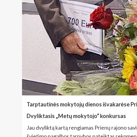
Tarptautinės mokytojų dienos išvakarėse Prie
Dvyliktasis „Metų mokytojo“ konkursas
Jau dvyliktą kartą rengiamas Prienų rajono sa
švietimo pagalbos tarnybos pateiktas rekomend