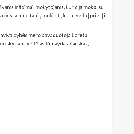
ėvams ir šeimai, mokytojams, kurie ją mokė, su
uvo ir yra nuostabių mokinių, kurie veda į priekį ir
 savivaldybės mero pavaduotoja Loreta
imo skyriaus vedėjas Rimvydas Zailskas,