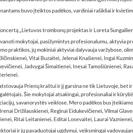
ntams buvo įteiktos padėkos, vardiniai rašikliai ir kvietim
oncertą „Lietuvos trombonų projektas ir Loreta Sungailien
anoti mokytojai, pasižymintys profesionalumu, aktyvia pro
mo praktikos, jų mokiniai aktyviai dalyvauja varžybose, ol
i Bičinskienei, Vitai Buzaitei, Jelenai Knašienei, Ingai Ku
evičienei, Jadvygai Šimaitienei, Inesai Tamošiūnienei, Rasai 
terienei.
ovauja Prienų kraštui ir jį garsina ne tik Lietuvoje, bet ir
alėtojais. Šie mokytojai atsakingai, profesionaliai ir kūryb
ciacijų, savanorystės veiklose. Mero padėkos bus įteikia
Irenai Drižilauskienei, Reginai Eidukevičienei, Vilmai Glave
ienei, Ritai Leitanienei, Editai Losevaitei, Laurai Vaznienei
oriai ir jų pavaduotojai ugdymui, veiksmingai vadovauja