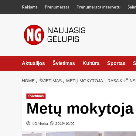
Skip
Reklama
Prenumerata
Prenumerata internetu
Šeim
to
content
Aktualijos
Švietimas
Kultūra
Sportas
S
HOME
ŠVIETIMAS
METŲ MOKYTOJA – RASA KUČINS
Švietimas
Metų mokytoja
NG Media
2019/10/05