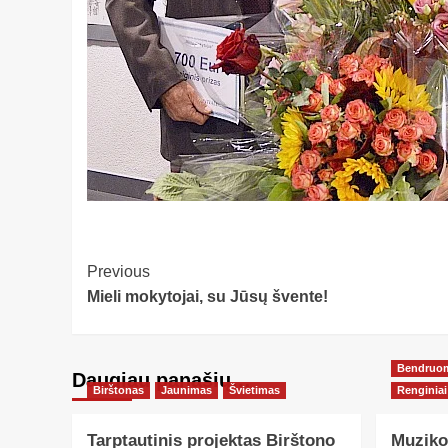
Post
Previous
Mieli mokytojai, su Jūsų švente!
Navigation
Bendruo
Daugiau panašių…
Birštonas
Jaunimas
Švietimas
Renginiai
Tarptautinis projektas Birštono
Muziko