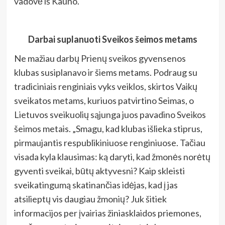
vadovė iš Kauno.
Darbai suplanuoti Sveikos šeimos metams
Ne mažiau darbų Prienų sveikos gyvensenos
klubas susiplanavo ir šiems metams. Podraug su
tradiciniais renginiais vyks veiklos, skirtos Vaikų
sveikatos metams, kuriuos patvirtino Seimas, o
Lietuvos sveikuolių sąjunga juos pavadino Sveikos
šeimos metais. „Smagu, kad klubas išlieka stiprus,
pirmaujantis respublikiniuose renginiuose. Tačiau
visada kyla klausimas: ką daryti, kad žmonės norėtų
gyventi sveikai, būtų aktyvesni? Kaip skleisti
sveikatingumą skatinančias idėjas, kad į jas
atsilieptų vis daugiau žmonių? Juk šitiek
informacijos per įvairias žiniasklaidos priemones,