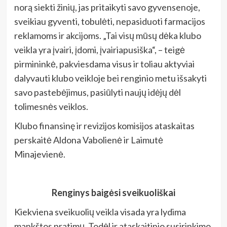
norą siekti žinių, jas pritaikyti savo gyvensenoje,
sveikiau gyventi, tobulėti, nepasiduoti farmacijos
reklamoms ir akcijoms. „Tai visų mūsų dėka klubo
veikla yra įvairi, įdomi, įvairiapusiška“, – teigė
pirmininkė, pakviesdama visus ir toliau aktyviai
dalyvauti klubo veikloje bei renginio metu išsakyti
savo pastebėjimus, pasiūlyti naujų idėjų dėl
tolimesnės veiklos.
Klubo finansinę ir revizijos komisijos ataskaitas
perskaitė Aldona Vabolienė ir Laimutė
Minajevienė.
Renginys baigėsi sveikuoliškai
Kiekviena sveikuolių veikla visada yra lydima
mankštos pratimų. Todėl ir ataskaitinio susirinkimo