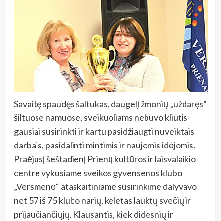
Savaitę spaudęs šaltukas, daugelį žmonių „uždaręs“
šiltuose namuose, sveikuoliams nebuvo kliūtis
gausiai susirinkti ir kartu pasidžiaugti nuveiktais
darbais, pasidalinti mintimis ir naujomis idėjomis.
Praėjusį šeštadienį Prienų kultūros ir laisvalaikio
centre vykusiame sveikos gyvensenos klubo
„Versmenė“ ataskaitiniame susirinkime dalyvavo
net 57 iš 75 klubo narių, keletas lauktų svečių ir
prijaučiančiųjų. Klausantis, kiek didesnių ir