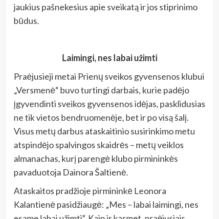
jaukius pašnekesius apie sveikatą ir jos stiprinimo
būdus.
Laimingi, nes labai užimti
Praėjusieji metai Prienų sveikos gyvensenos klubui
„Versmenė“ buvo turtingi darbais, kurie padėjo
įgyvendinti sveikos gyvensenos idėjas, pasklidusias
ne tik vietos bendruomenėje, bet ir po visą šalį.
Visus metų darbus ataskaitinio susirinkimo metu
atspindėjo spalvingos skaidrės – metų veiklos
almanachas, kurį parengė klubo pirmininkės
pavaduotoja Dainora Šaltienė.
Ataskaitos pradžioje pirmininkė Leonora
Kalantienė pasidžiaugė: „Mes – labai laimingi, nes
esame labai užimti“. Kaip ir kasmet, praėjusiais