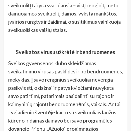
sveikuolių tai yra svarbiausia – visų renginių metu
dainuojamos sveikuolių dainos, vyksta mankštos,
įvairios rungtys ir žaidimai, o susitikimus vainikuoja
sveikuoliškas vaišių stalas.
Sveikatos virusu užkrėtė ir bendruomenes
Sveikos gyvensenos klubo skleidžiamas
sveikatinimo virusas pasklidęs ir po bendruomenes,
mokyklas. Į savo renginius sveikuoliai nevengia
pasikviesti, o dažnai ir patys kviečiami nuvyksta
savo patirtimi, patarimais pasidalinti su rajono ir
kaimyninių rajonų bendruomenėmis, vaikais. Antai
Lygiadienio šventėje kartu su sveikuoliais laužus
kūreno ir dainas dainavo bei savo programėles
dovanojo Prienų „Ąžuolo“ progimnazijos