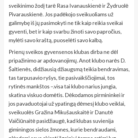
sveikinimo žodį tarė Rasa Ivanauskienė ir Žydruolė
Pivarauskienė. Jos padėkojo sveikuoliams už
galimybę iš jų pasimokyti ne tik kaip reikia sveikai
gyventi, bet ir kaip svarbu žinoti savo papročius,
mylėti savo kraštą, puoselėti savo kalbą.
Prienų sveikos gyvensenos klubas dirba ne dėl
pripažinimo ar apdovanojimų. Anot klubo narės D.
Šaltienės, didžiausią džiaugsmą teikia bendravimas,
tas tarpusavio ryšys, tie pasivaikščiojimai, tos
rytinės mankštos –.visa tai klubo narius jungia,
skatina viskuo domėtis. Dėkodamos pirmininkei ir
jos pavaduotojai už ypatingą dėmesį klubo veiklai,
sveikuolės Gražina Mikušauskaitė ir Danutė
Vaičiūnaitė pasidžiaugė, kad klubas suvienija
giminingos sielos žmones, kurie bendraudami,