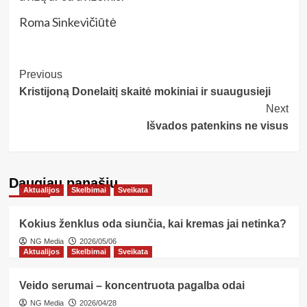
Roma Sinkevičiūtė
Post
Previous
Kristijoną Donelaitį skaitė mokiniai ir suaugusieji
Navigation
Next
Išvados patenkins ne visus
Daugiau panašių…
Aktualijos
Skelbimai
Sveikata
Kokius ženklus oda siunčia, kai kremas jai netinka?
NG Media
2026/05/06
Aktualijos
Skelbimai
Sveikata
Veido serumai – koncentruota pagalba odai
NG Media
2026/04/28