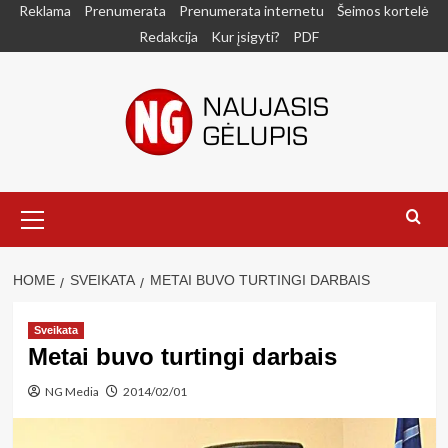
Skip
Reklama
Prenumerata
Prenumerata internetu
Šeimos kortelė
to
Redakcija
Kur įsigyti?
PDF
content
Primary
Menu
HOME
SVEIKATA
METAI BUVO TURTINGI DARBAIS
Sveikata
Metai buvo turtingi darbais
NG Media
2014/02/01