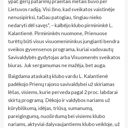
ypač gerų patarimų praeitais metais buvo per
Lietuvos radiją. Visi žino, kad sveikatos vaistinėje
nenusipirksi, tačiau patogiau, tingiau nieko
nedaryti dėl savęs“, – kalbėjo klubo pirmininkė L.
Kalantienė. Pirmininkės nuomone, Prienuose
turėtų būti visus visuomenininkus jungianti bendra
sveikos gyvensenos programa, kuriai vadovautų
Savivaldybės gydytojas arba Visuomenės sveikatos
biuras. Juk sergamumas ne mažėja, bet auga.
Baigdama ataskaitą klubo vardu L. Kalantienė
padėkojo Prienų rajono savivaldybei už skiriamas
lėšas, visiems, kurie perveda pagal 2 proc. labdarai
skirtą programą. Dėkojo ir valdybos nariams už
kūrybiškumą, idėjas, triūsą, sumanumą,
pareigingumą, nuoširdumą bei visiems klubo
nariams, aktyviai dalyvaujantiems klubo veikloje, už