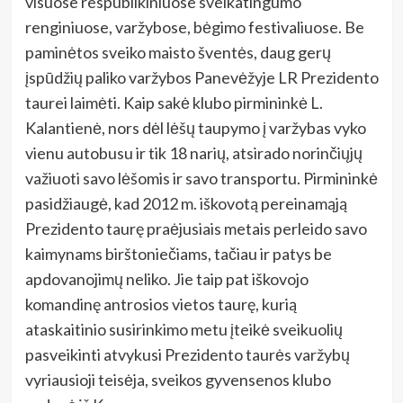
visuose respublikiniuose sveikatingumo
renginiuose, varžybose, bėgimo festivaliuose. Be
paminėtos sveiko maisto šventės, daug gerų
įspūdžių paliko varžybos Panevėžyje LR Prezidento
taurei laimėti. Kaip sakė klubo pirmininkė L.
Kalantienė, nors dėl lėšų taupymo į varžybas vyko
vienu autobusu ir tik 18 narių, atsirado norinčiųjų
važiuoti savo lėšomis ir savo transportu. Pirmininkė
pasidžiaugė, kad 2012 m. iškovotą pereinamąją
Prezidento taurę praėjusiais metais perleido savo
kaimynams birštoniečiams, tačiau ir patys be
apdovanojimų neliko. Jie taip pat iškovojo
komandinę antrosios vietos taurę, kurią
ataskaitinio susirinkimo metu įteikė sveikuolių
pasveikinti atvykusi Prezidento taurės varžybų
vyriausioji teisėja, sveikos gyvensenos klubo