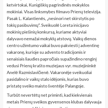
ketvirtokai, Kunigiškių pagrindinės mokyklos
mokiniai. Visas linksmybes filmavo Prienų televizija.
Pasak L. Kalantienės, „nesinori net skirstytis po
tokių pasibuvimų“. Sveikuolė Loreta inicijavo
mokinių piešinių konkursą, kuriame aktyviai
dalyvavo nemažai mokyklų atstovų. Vaikų dienos
centro užimtumo vaikai buvo pakviesti į adventinę
vakaronę, kurioje su advento tradicijomis ir
senaisiais liaudies papročiais supažindino renginį
vedusi Prienų krašto muziejaus vyr. muziejininkė
Anelė Razmislavičienė. Vakaronėje sveikuoliai
pasidalino ir vaikų stalo idėjomis, kurias buvo
pristatę sveiko maisto šventėje Palangoje.
Turbūt nevertėtų net priminti, kad kiekvienais
metais Prienų sveikos gyvensenos klubas dalyvauja