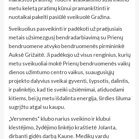
metu keletą pratimų kūnui pramankštinti ir
nuotaikai pakelti pasiūlė sveikuolė Gražina.
Sveikuolius pasveikinti ir padėkoti už praėjusiais
metais užsimezgusį bendradarbiavimą su Prienų
bendruomene atvyko bendruomenės pirmininkė
Auksė Grižaitė. Ji padėkojo už visus renginius, kurių
metu sveikuoliai mokė Prienų bendruomenės vaikų
dienos užimtumo centro vaikus, suaugusiųjų
projekto dalyvius sveikai gyventi, šypsotis, dalintis,
ir palinkėjo, kad tie sveiki užsiėmimai, atiduodami
kitiems, bei jų metu išdalinta energija, širdies šiluma
sugrįžtu atgal su kaupu.
„Versmenės“ klubo narius sveikino ir klubui
klestėjimo, žydėjimo linkėjo kraštietė Jolanta,
dirbanti gidės darbą Kaune. Medikų vardu