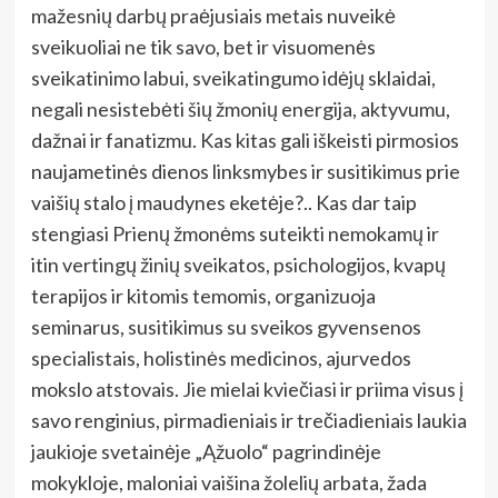
mažesnių darbų praėjusiais metais nuveikė
sveikuoliai ne tik savo, bet ir visuomenės
sveikatinimo labui, sveikatingumo idėjų sklaidai,
negali nesistebėti šių žmonių energija, aktyvumu,
dažnai ir fanatizmu. Kas kitas gali iškeisti pirmosios
naujametinės dienos linksmybes ir susitikimus prie
vaišių stalo į maudynes eketėje?.. Kas dar taip
stengiasi Prienų žmonėms suteikti nemokamų ir
itin vertingų žinių sveikatos, psichologijos, kvapų
terapijos ir kitomis temomis, organizuoja
seminarus, susitikimus su sveikos gyvensenos
specialistais, holistinės medicinos, ajurvedos
mokslo atstovais. Jie mielai kviečiasi ir priima visus į
savo renginius, pirmadieniais ir trečiadieniais laukia
jaukioje svetainėje „Ąžuolo“ pagrindinėje
mokykloje, maloniai vaišina žolelių arbata, žada