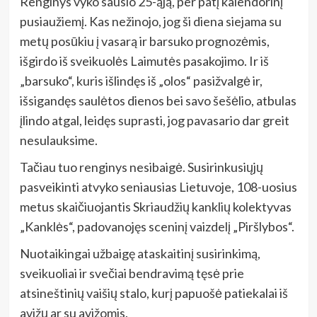
Renginys vyko sausio 25-ąją, per patį kalendorinį
pusiaužiemį. Kas nežinojo, jog ši diena siejama su
metų posūkiu į vasarą ir barsuko prognozėmis,
išgirdo iš sveikuolės Laimutės pasakojimo. Ir iš
„barsuko“, kuris išlindęs iš „olos“ pasižvalgė ir,
išsigandęs saulėtos dienos bei savo šešėlio, atbulas
įlindo atgal, leidęs suprasti, jog pavasario dar greit
nesulauksime.
Tačiau tuo renginys nesibaigė. Susirinkusiųjų
pasveikinti atvyko seniausias Lietuvoje, 108-uosius
metus skaičiuojantis Skriaudžių kanklių kolektyvas
„Kanklės“, padovanojęs sceninį vaizdelį „Piršlybos“.
Nuotaikingai užbaigę ataskaitinį susirinkimą,
sveikuoliai ir svečiai bendravimą tęsė prie
atsineštinių vaišių stalo, kurį papuošė patiekalai iš
avižų ar su avižomis.