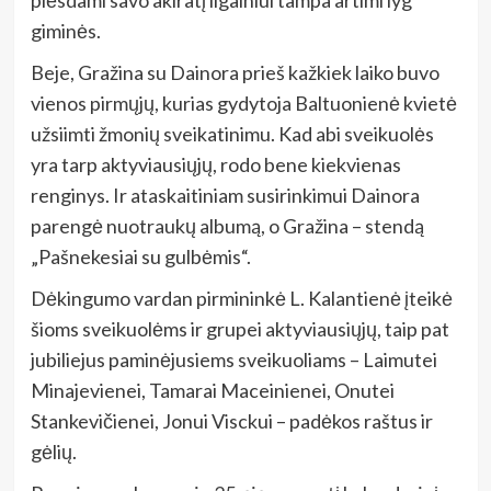
plėsdami savo akiratį ilgainiui tampa artimi lyg
giminės.
Beje, Gražina su Dainora prieš kažkiek laiko buvo
vienos pirmųjų, kurias gydytoja Baltuonienė kvietė
užsiimti žmonių sveikatinimu. Kad abi sveikuolės
yra tarp aktyviausiųjų, rodo bene kiekvienas
renginys. Ir ataskaitiniam susirinkimui Dainora
parengė nuotraukų albumą, o Gražina – stendą
„Pašnekesiai su gulbėmis“.
Dėkingumo vardan pirmininkė L. Kalantienė įteikė
šioms sveikuolėms ir grupei aktyviausiųjų, taip pat
jubiliejus paminėjusiems sveikuoliams – Laimutei
Minajevienei, Tamarai Maceinienei, Onutei
Stankevičienei, Jonui Visckui – padėkos raštus ir
gėlių.