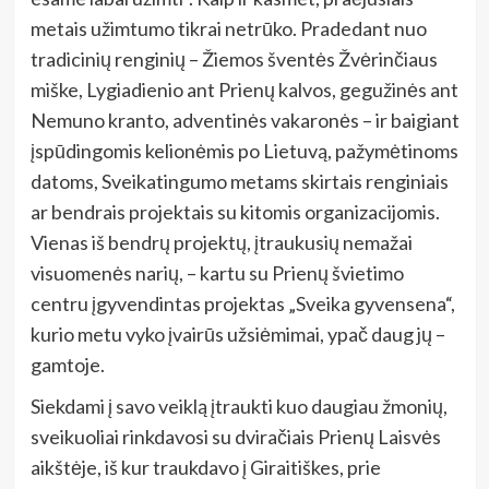
metais užimtumo tikrai netrūko. Pradedant nuo
tradicinių renginių – Žiemos šventės Žvėrinčiaus
miške, Lygiadienio ant Prienų kalvos, gegužinės ant
Nemuno kranto, adventinės vakaronės – ir baigiant
įspūdingomis kelionėmis po Lietuvą, pažymėtinoms
datoms, Sveikatingumo metams skirtais renginiais
ar bendrais projektais su kitomis organizacijomis.
Vienas iš bendrų projektų, įtraukusių nemažai
visuomenės narių, – kartu su Prienų švietimo
centru įgyvendintas projektas „Sveika gyvensena“,
kurio metu vyko įvairūs užsiėmimai, ypač daug jų –
gamtoje.
Siekdami į savo veiklą įtraukti kuo daugiau žmonių,
sveikuoliai rinkdavosi su dviračiais Prienų Laisvės
aikštėje, iš kur traukdavo į Giraitiškes, prie