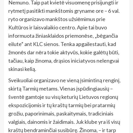
Nemuno. Taip pat kvietė visuomenę prisijungti ir
rytmetį pasitikti mankštomis gryname ore – 6 val.
ryto organizavo mankštos užsiėmimus prie
Kultūros ir laisvalaikio centro. Apie tai buvo
informuota žiniasklaidos priemonėse, „bėgančia
eilute“ ant KLC sienos. Tenka apgailestauti, kad
žmonės dar nėra tokie aktyvūs, kokie galėtų būti,
tačiau, kaip žinoma, drąsios iniciatyvos nelengvai
skinasi kelią.
Sveikuoliai organizavo ne vieną įsimintiną renginį,
skirtą Tarmių metams. Vienas įspūdingiausių –
šventė gamtoje su visų keturių Lietuvos regionų
ekspozicijomis ir tų kraštų tarmių bei pratarmių
grožiu, paporinimais, paskaitymais, tradiciniais
valgiais, dainomis ir žaidimais. Juk klube yra iš visų
kraštų bendraminčiai susibūrę. Žinoma, – ir tarp