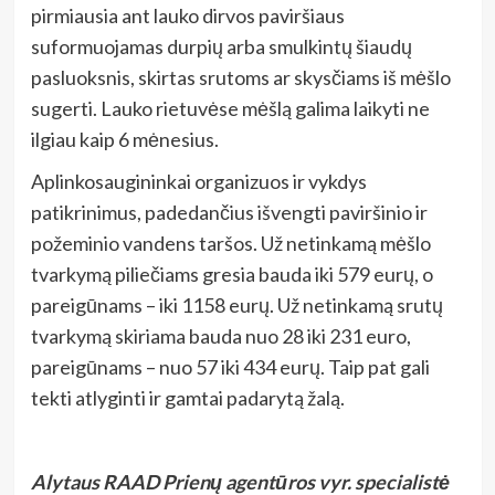
pirmiausia ant lauko dirvos paviršiaus
suformuojamas durpių arba smulkintų šiaudų
pasluoksnis, skirtas srutoms ar skysčiams iš mėšlo
sugerti. Lauko rietuvėse mėšlą galima laikyti ne
ilgiau kaip 6 mėnesius.
Aplinkosaugininkai organizuos ir vykdys
patikrinimus, padedančius išvengti paviršinio ir
požeminio vandens taršos. Už netinkamą mėšlo
tvarkymą piliečiams gresia bauda iki 579 eurų, o
pareigūnams – iki 1158 eurų. Už netinkamą srutų
tvarkymą skiriama bauda nuo 28 iki 231 euro,
pareigūnams – nuo 57 iki 434 eurų. Taip pat gali
tekti atlyginti ir gamtai padarytą žalą.
Alytaus RAAD Prienų agentūros vyr. specialistė