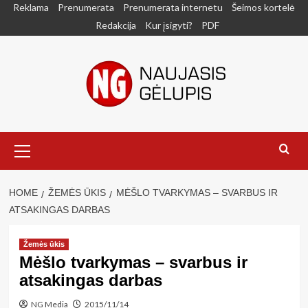
Skip
Reklama
Prenumerata
Prenumerata internetu
Šeimos kortelė
to
Redakcija
Kur įsigyti?
PDF
content
Primary
Menu
HOME
ŽEMĖS ŪKIS
MĖŠLO TVARKYMAS – SVARBUS IR
ATSAKINGAS DARBAS
Žemės ūkis
Mėšlo tvarkymas – svarbus ir
atsakingas darbas
NG Media
2015/11/14