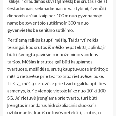
Išlikęs ir draudimas skystąjį mėšlą bei srutas skleisti
šeštadieniais, sekmadieniais ir valstybinių švenčių
dienomis arčiau kaip per 100 m nuo gyvenamojo
namo be gyventojo sutikimo ir 300 m nuo
gyvenvietės be seniūno sutikimo.
Per žiemą reikės kaupti mėšlą. Tai daryti reikia
teisingai, kad srutos iš mėšlo nepatektų į aplinką ir
būtų išvengta paviršinio ir požeminio vandens
taršos. Mėšlas ir srutos gali būti kaupiamos
tvartuose, mėšlidėse, srutų kauptuvuose ir tirštojo
mėšlo rietuvėse prie tvarto arba rietuvėse lauke.
Tirštąjį mėšlą rietuvėse prie tvarto gali kaupti ties
asmenys, kurie vienoje vietoje laiko nuo 10 iki 100
SG. Jei rietuvė įrengiama prie tvarto, turi būti
įrengtas ir sandarus hidroizoliacinis sluoksnis,
užtikrinantis, kad iš rietuvės netekėtų srutos, o