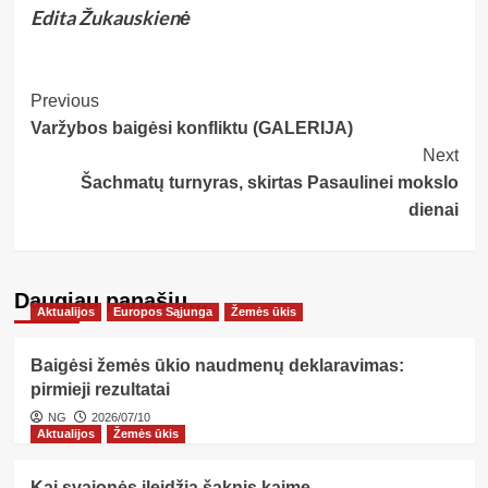
Edita Žukauskienė
Post
Previous
Varžybos baigėsi konfliktu (GALERIJA)
Navigation
Next
Šachmatų turnyras, skirtas Pasaulinei mokslo
dienai
Daugiau panašių…
Aktualijos
Europos Sąjunga
Žemės ūkis
Baigėsi žemės ūkio naudmenų deklaravimas:
pirmieji rezultatai
NG
2026/07/10
Aktualijos
Žemės ūkis
Kai svajonės įleidžia šaknis kaime