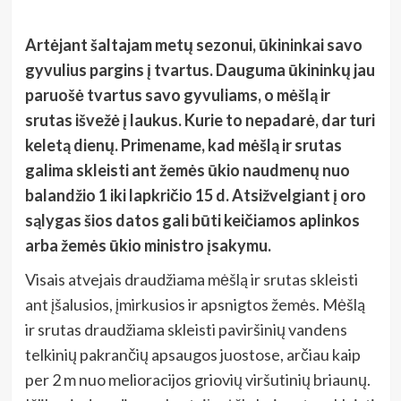
Artėjant šaltajam metų sezonui, ūkininkai savo
gyvulius pargins į tvartus. Dauguma ūkininkų jau
paruošė tvartus savo gyvuliams, o mėšlą ir
srutas išvežė į laukus. Kurie to nepadarė, dar turi
keletą dienų. Primename, kad mėšlą ir srutas
galima skleisti ant žemės ūkio naudmenų nuo
balandžio 1 iki lapkričio 15 d. Atsižvelgiant į oro
sąlygas šios datos gali būti keičiamos aplinkos
arba žemės ūkio ministro įsakymu.
Visais atvejais draudžiama mėšlą ir srutas skleisti
ant įšalusios, įmirkusios ir apsnigtos žemės. Mėšlą
ir srutas draudžiama skleisti paviršinių vandens
telkinių pakrančių apsaugos juostose, arčiau kaip
per 2 m nuo melioracijos griovių viršutinių briaunų.