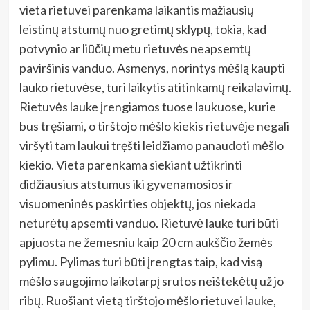
vieta rietuvei parenkama laikantis mažiausių
leistinų atstumų nuo gretimų sklypų, tokia, kad
potvynio ar liūčių metu rietuvės neapsemtų
paviršinis vanduo. Asmenys, norintys mėšlą kaupti
lauko rietuvėse, turi laikytis atitinkamų reikalavimų.
Rietuvės lauke įrengiamos tuose laukuose, kurie
bus tręšiami, o tirštojo mėšlo kiekis rietuvėje negali
viršyti tam laukui tręšti leidžiamo panaudoti mėšlo
kiekio. Vieta parenkama siekiant užtikrinti
didžiausius atstumus iki gyvenamosios ir
visuomeninės paskirties objektų, jos niekada
neturėtų apsemti vanduo. Rietuvė lauke turi būti
apjuosta ne žemesniu kaip 20 cm aukščio žemės
pylimu. Pylimas turi būti įrengtas taip, kad visą
mėšlo saugojimo laikotarpį srutos neištekėtų už jo
ribų. Ruošiant vietą tirštojo mėšlo rietuvei lauke,