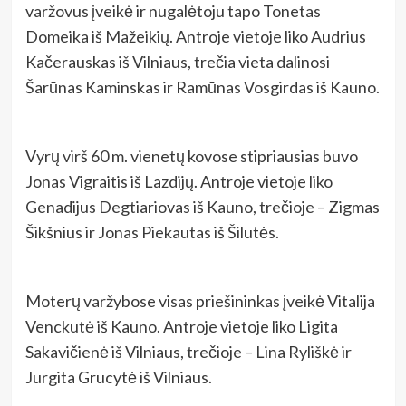
varžovus įveikė ir nugalėtoju tapo Tonetas
Domeika iš Mažeikių. Antroje vietoje liko Audrius
Kačerauskas iš Vilniaus, trečia vieta dalinosi
Šarūnas Kaminskas ir Ramūnas Vosgirdas iš Kauno.
Vyrų virš 60 m. vienetų kovose stipriausias buvo
Jonas Vigraitis iš Lazdijų. Antroje vietoje liko
Genadijus Degtiariovas iš Kauno, trečioje – Zigmas
Šikšnius ir Jonas Piekautas iš Šilutės.
Moterų varžybose visas priešininkas įveikė Vitalija
Venckutė iš Kauno. Antroje vietoje liko Ligita
Sakavičienė iš Vilniaus, trečioje – Lina Ryliškė ir
Jurgita Grucytė iš Vilniaus.