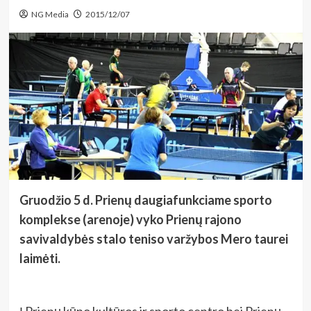
NG Media
2015/12/07
Gruodžio 5 d. Prienų daugiafunkciame sporto
komplekse (arenoje) vyko Prienų rajono
savivaldybės stalo teniso varžybos Mero taurei
laimėti.
Į Prienų kūno kultūros ir sporto centro bei Prienų