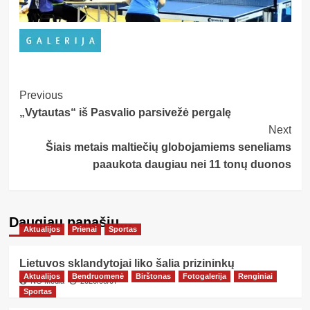
Post
Previous
„Vytautas“ iš Pasvalio parsivežė pergalę
Navigation
Next
Šiais metais maltiečių globojamiems seneliams
paaukota daugiau nei 11 tonų duonos
Daugiau panašių…
Aktualijos
Prienai
Sportas
Lietuvos sklandytojai liko šalia prizininkų
Aktualijos
Bendruomenė
Birštonas
Fotogalerija
Renginiai
NG Media
2026/08/07
Sportas