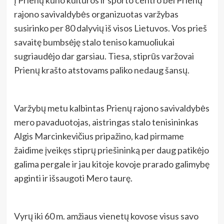
rajono savivaldybės organizuotas varžybas
susirinko per 80 dalyvių iš visos Lietuvos. Vos prieš
savaitę bumbsėję stalo teniso kamuoliukai
sugriaudėjo dar garsiau. Tiesa, stiprūs varžovai
Prienų krašto atstovams paliko nedaug šansų.
Varžybų metu kalbintas Prienų rajono savivaldybės
mero pavaduotojas, aistringas stalo tenisininkas
Algis Marcinkevičius pripažino, kad pirmame
žaidime įveikęs stiprų priešininką per daug patikėjo
galima pergale ir jau kitoje kovoje prarado galimybę
apginti ir išsaugoti Mero taurę.
Vyrų iki 60 m. amžiaus vienetų kovose visus savo