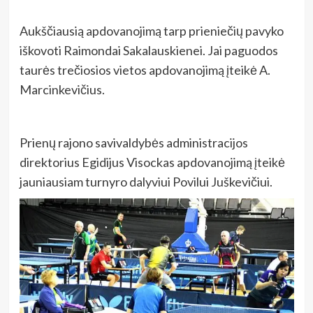
Aukščiausią apdovanojimą tarp prieniečių pavyko
iškovoti Raimondai Sakalauskienei. Jai paguodos
taurės trečiosios vietos apdovanojimą įteikė A.
Marcinkevičius.
Prienų rajono savivaldybės administracijos
direktorius Egidijus Visockas apdovanojimą įteikė
jauniausiam turnyro dalyviui Povilui Juškevičiui.