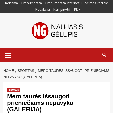
Skip
Reklama
Prenumerata
Prenumerata internetu
Šeimos kortelė
to
Redakcija
Kur įsigyti?
PDF
content
Primary
Menu
HOME
SPORTAS
MERO TAURĖS IŠSAUGOTI PRIENIEČIAMS
NEPAVYKO (GALERIJA)
Sportas
Mero taurės išsaugoti
prieniečiams nepavyko
(GALERIJA)