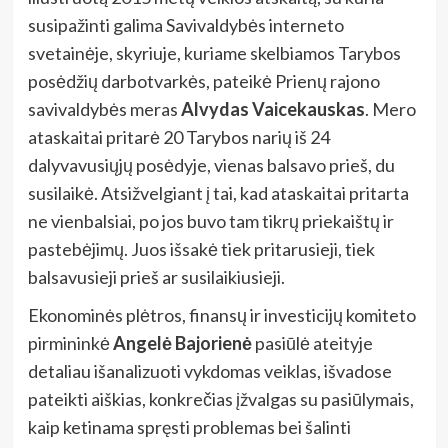
susipažinti galima Savivaldybės interneto
svetainėje, skyriuje, kuriame skelbiamos Tarybos
posėdžių darbotvarkės, pateikė Prienų rajono
savivaldybės meras
Alvydas Vaicekauskas
. Mero
ataskaitai pritarė 20 Tarybos narių iš 24
dalyvavusiųjų posėdyje, vienas balsavo prieš, du
susilaikė. Atsižvelgiant į tai, kad ataskaitai pritarta
ne vienbalsiai, po jos buvo tam tikrų priekaištų ir
pastebėjimų. Juos išsakė tiek pritarusieji, tiek
balsavusieji prieš ar susilaikiusieji.
Ekonominės plėtros, finansų ir investicijų komiteto
pirmininkė
Angelė Bajorienė
pasiūlė ateityje
detaliau išanalizuoti vykdomas veiklas, išvadose
pateikti aiškias, konkrečias įžvalgas su pasiūlymais,
kaip ketinama spręsti problemas bei šalinti