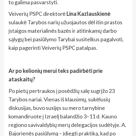
to galima pasvarstyti.
Veiverių PSPC direktorė
Lina Kazlauskienė
sulaukė Tarybos narių užuojautos dėl itin prastos
įstaigos materialinės bazės ir atitinkamų darbo
sąlygų bei pasiūlymo Tarybai susitelkus pagalvoti,
kaip pagerinti Veiverių PSPC patalpas.
Ar po kelionių merui teks padirbėti prie
ataskaitų?
Po pietų pertraukos į posėdžių salę sugrįžo 23
Tarybos nariai. Vienas iš klausimų, sukėlusių
diskusijas, buvo susijęs su mero tarnybine
komandiruote į Izraelį balandžio 3–11 d. Kauno
regiono savivaldybių merų delegacijos sudėtyje. A.
Bajorienės pasiūlymą – įdiegti praktiką, kad po