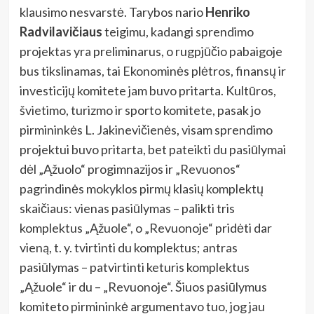
klausimo nesvarstė. Tarybos nario
Henriko
Radvilavičiaus
teigimu, kadangi sprendimo
projektas yra preliminarus, o rugpjūčio pabaigoje
bus tikslinamas, tai Ekonominės plėtros, finansų ir
investicijų komitete jam buvo pritarta. Kultūros,
švietimo, turizmo ir sporto komitete, pasak jo
pirmininkės L. Jakinevičienės, visam sprendimo
projektui buvo pritarta, bet pateikti du pasiūlymai
dėl „Ąžuolo“ progimnazijos ir „Revuonos“
pagrindinės mokyklos pirmų klasių komplektų
skaičiaus: vienas pasiūlymas – palikti tris
komplektus „Ąžuole“, o „Revuonoje“ pridėti dar
vieną, t. y. tvirtinti du komplektus; antras
pasiūlymas – patvirtinti keturis komplektus
„Ąžuole“ ir du – „Revuonoje“. Šiuos pasiūlymus
komiteto pirmininkė argumentavo tuo, jog jau