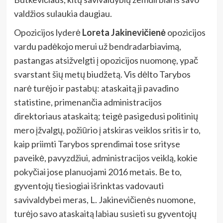
valdžios sulaukia daugiau.
Opozicijos lyderė
Loreta Jakinevičienė
opozicijos
vardu padėkojo merui už bendradarbiavimą,
pastangas atsižvelgti į opozicijos nuomonę, ypač
svarstant šių metų biudžetą. Vis dėlto Tarybos
narė turėjo ir pastabų: ataskaitą ji pavadino
statistine, primenančia administracijos
direktoriaus ataskaitą; teigė pasigedusi politinių
mero įžvalgų, požiūrio į atskiras veiklos sritis ir to,
kaip priimti Tarybos sprendimai tose srityse
paveikė, pavyzdžiui, administracijos veiklą, kokie
pokyčiai jose planuojami 2016 metais. Be to,
gyventojų tiesiogiai išrinktas vadovauti
savivaldybei meras, L. Jakinevičienės nuomone,
turėjo savo ataskaitą labiau susieti su gyventojų