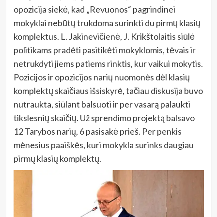
opozicija siekė, kad „Revuonos“ pagrindinei
mokyklai nebūtų trukdoma surinkti du pirmų klasių
komplektus. L. Jakinevičienė, J. Krikštolaitis siūlė
politikams pradėti pasitikėti mokyklomis, tėvais ir
netrukdyti jiems patiems rinktis, kur vaikui mokytis.
Pozicijos ir opozicijos narių nuomonės dėl klasių
komplektų skaičiaus išsiskyrė, tačiau diskusija buvo
nutraukta, siūlant balsuoti ir per vasarą palaukti
tikslesnių skaičių. Už sprendimo projektą balsavo
12 Tarybos narių, 6 pasisakė prieš. Per penkis
mėnesius paaiškės, kuri mokykla surinks daugiau
pirmų klasių komplektų.