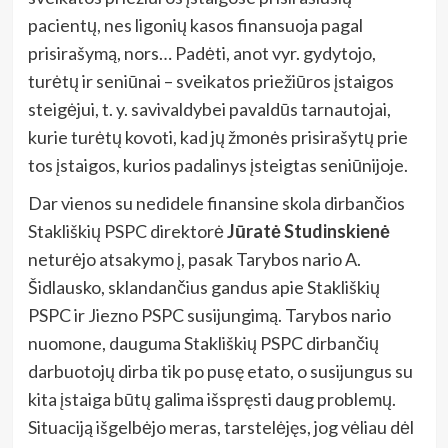
pacientų, nes ligonių kasos finansuoja pagal
prisirašymą, nors… Padėti, anot vyr. gydytojo,
turėtų ir seniūnai – sveikatos priežiūros įstaigos
steigėjui, t. y. savivaldybei pavaldūs tarnautojai,
kurie turėtų kovoti, kad jų žmonės prisirašytų prie
tos įstaigos, kurios padalinys įsteigtas seniūnijoje.
Dar vienos su nedidele finansine skola dirbančios
Stakliškių PSPC direktorė
Jūratė Studinskienė
neturėjo atsakymo į, pasak Tarybos nario A.
Šidlausko, sklandančius gandus apie Stakliškių
PSPC ir Jiezno PSPC susijungimą. Tarybos nario
nuomone, dauguma Stakliškių PSPC dirbančių
darbuotojų dirba tik po pusę etato, o susijungus su
kita įstaiga būtų galima išspręsti daug problemų.
Situaciją išgelbėjo meras, tarstelėjęs, jog vėliau dėl