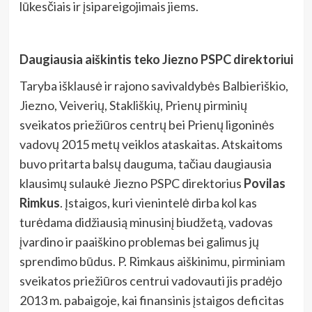
lūkesčiais ir įsipareigojimais jiems.
Daugiausia aiškintis teko Jiezno PSPC direktoriui
Taryba išklausė ir rajono savivaldybės Balbieriškio,
Jiezno, Veiverių, Stakliškių, Prienų pirminių
sveikatos priežiūros centrų bei Prienų ligoninės
vadovų 2015 metų veiklos ataskaitas. Atskaitoms
buvo pritarta balsų dauguma, tačiau daugiausia
klausimų sulaukė Jiezno PSPC direktorius
Povilas
Rimkus
. Įstaigos, kuri vienintelė dirba kol kas
turėdama didžiausią minusinį biudžetą, vadovas
įvardino ir paaiškino problemas bei galimus jų
sprendimo būdus. P. Rimkaus aiškinimu, pirminiam
sveikatos priežiūros centrui vadovauti jis pradėjo
2013 m. pabaigoje, kai finansinis įstaigos deficitas