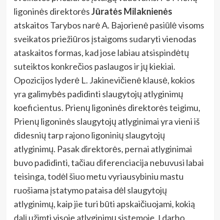
ligoninės direktorės
Jūratės Milaknienės
atskaitos Tarybos narė A. Bajorienė pasiūlė visoms
sveikatos priežiūros įstaigoms sudaryti vienodas
ataskaitos formas, kad jose labiau atsispindėtų
suteiktos konkrečios paslaugos ir jų kiekiai.
Opozicijos lyderė L. Jakinevičienė klausė, kokios
yra galimybės padidinti slaugytojų atlyginimų
koeficientus. Prienų ligoninės direktorės teigimu,
Prienų ligoninės slaugytojų atlyginimai yra vieni iš
didesnių tarp rajono ligoninių slaugytojų
atlyginimų. Pasak direktorės, pernai atlyginimai
buvo padidinti, tačiau diferenciacija nebuvusi labai
teisinga, todėl šiuo metu vyriausybiniu mastu
ruošiama įstatymo pataisa dėl slaugytojų
atlyginimų, kaip jie turi būti apskaičiuojami, kokią
dalį užimti visoje atlyginimų sistemoje. Į darbo