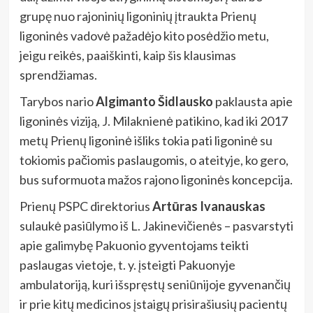
grupę nuo rajoninių ligoninių įtraukta Prienų
ligoninės vadovė pažadėjo kito posėdžio metu,
jeigu reikės, paaiškinti, kaip šis klausimas
sprendžiamas.
Tarybos nario
Algimanto Šidlausko
paklausta apie
ligoninės viziją, J. Milaknienė patikino, kad iki 2017
metų Prienų ligoninė išliks tokia pati ligoninė su
tokiomis pačiomis paslaugomis, o ateityje, ko gero,
bus suformuota mažos rajono ligoninės koncepcija.
Prienų PSPC direktorius
Artūras Ivanauskas
sulaukė pasiūlymo iš L. Jakinevičienės – pasvarstyti
apie galimybę Pakuonio gyventojams teikti
paslaugas vietoje, t. y. įsteigti Pakuonyje
ambulatoriją, kuri išspręstų seniūnijoje gyvenančių
ir prie kitų medicinos įstaigų prisirašiusių pacientų