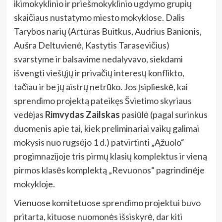
ikimokyklinio ir priešmokyklinio ugdymo grupių
skaičiaus nustatymo miesto mokyklose. Dalis
Tarybos narių (Artūras Buitkus, Audrius Banionis,
Aušra Deltuvienė, Kastytis Tarasevičius)
svarstyme ir balsavime nedalyvavo, siekdami
išvengti viešųjų ir privačių interesų konflikto,
tačiau ir be jų aistrų netrūko. Jos įsiplieskė, kai
sprendimo projektą pateikęs Švietimo skyriaus
vedėjas
Rimvydas Zailskas
pasiūlė (pagal surinkus
duomenis apie tai, kiek preliminariai vaikų galimai
mokysis nuo rugsėjo 1 d.) patvirtinti „Ąžuolo“
progimnazijoje tris pirmų klasių komplektus ir vieną
pirmos klasės komplektą „Revuonos“ pagrindinėje
mokykloje.
Vienuose komitetuose sprendimo projektui buvo
pritarta, kituose nuomonės išsiskyrė, dar kiti