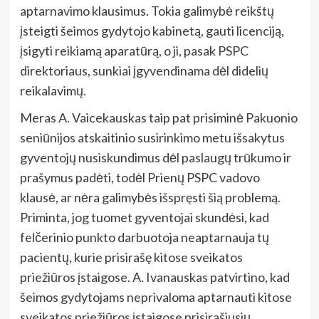
aptarnavimo klausimus. Tokia galimybė reikštų
įsteigti šeimos gydytojo kabinetą, gauti licenciją,
įsigyti reikiamą aparatūrą, o ji, pasak PSPC
direktoriaus, sunkiai įgyvendinama dėl didelių
reikalavimų.
Meras A. Vaicekauskas taip pat prisiminė Pakuonio
seniūnijos atskaitinio susirinkimo metu išsakytus
gyventojų nusiskundimus dėl paslaugų trūkumo ir
prašymus padėti, todėl Prienų PSPC vadovo
klausė, ar nėra galimybės išspręsti šią problemą.
Priminta, jog tuomet gyventojai skundėsi, kad
felčerinio punkto darbuotoja neaptarnauja tų
pacientų, kurie prisirašę kitose sveikatos
priežiūros įstaigose. A. Ivanauskas patvirtino, kad
šeimos gydytojams neprivaloma aptarnauti kitose
sveikatos priežiūros įstaigose prisirašiusių