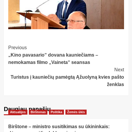
Post
Previous
„Kino pavasario“ dovana kauniečiams –
Navigation
nemokamas filmo „Vaineta“ seansas
Next
Turistus į kauniečių pamėgtą Ąžuolyną kvies pašto
ženklas
Daugiau panašių…
Aktualijos
Birštonas
Politika
Žemės ūkis
Birštone – ministro susitikimas su ūkininkais: