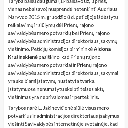
Taryba balsų dauguma (19 balsavo už, 3 prieš,
vienas nebalsavo) nusprendė netenkinti Audriaus
Narvydo 2015 m. gruodžio 8 d. peticijoje išdėstytų
reikalavimų ir siūlymų dėl Prienų rajono
savivaldybės mero potvarkių bei Prienų rajono
savivaldybės administracijos direktoriaus įsakymų
viešinimo.
Peticijų komisijos pirmininkė
Aldona
Krušinskienė
paaiškino, kad Prienų rajono
savivaldybės mero potvarkiai ir Prienų rajono
savivaldybės administracijos direktoriaus įsakymai
yra skelbiami įstatymų nustatyta tvarka.
Įstatymuose nenumatytų skelbti teisės aktų
viešinimas yra neprivalomas ir perteklinis.
Tarybos narė L. Jakinevičienė siūlė visus mero
potvarkius ir administracijos direktoriaus įsakymus
viešinti Savivaldybės internetinėje svetainėje, kad