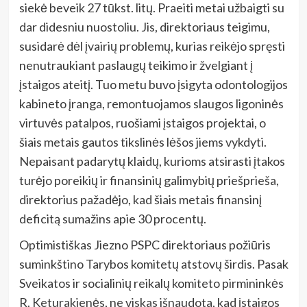
siekė beveik 27 tūkst. litų. Praeiti metai užbaigti su
dar didesniu nuostoliu. Jis, direktoriaus teigimu,
susidarė dėl įvairių problemų, kurias reikėjo spręsti
nenutraukiant paslaugų teikimo ir žvelgiant į
įstaigos ateitį. Tuo metu buvo įsigyta odontologijos
kabineto įranga, remontuojamos slaugos ligoninės
virtuvės patalpos, ruošiami įstaigos projektai, o
šiais metais gautos tikslinės lėšos jiems vykdyti.
Nepaisant padarytų klaidų, kurioms atsirasti įtakos
turėjo poreikių ir finansinių galimybių priešprieša,
direktorius pažadėjo, kad šiais metais finansinį
deficitą sumažins apie 30 procentų.
Optimistiškas Jiezno PSPC direktoriaus požiūris
suminkštino Tarybos komitetų atstovų širdis. Pasak
Sveikatos ir socialinių reikalų komiteto pirmininkės
R. Keturakienės, ne viskas išnaudota, kad įstaigos