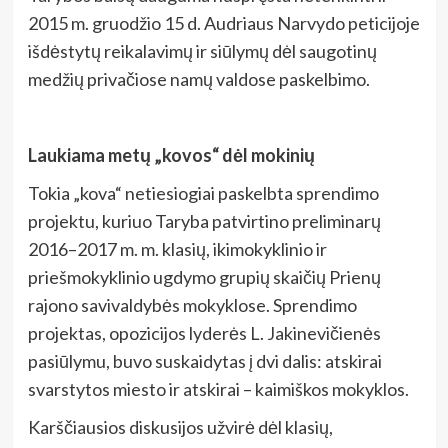
2015 m. gruodžio 15 d. Audriaus Narvydo peticijoje
išdėstytų reikalavimų ir siūlymų dėl saugotinų
medžių privačiose namų valdose paskelbimo.
Laukiama metų „kovos“ dėl mokinių
Tokia „kova“ netiesiogiai paskelbta sprendimo
projektu, kuriuo Taryba patvirtino preliminarų
2016–2017 m. m. klasių, ikimokyklinio ir
priešmokyklinio ugdymo grupių skaičių Prienų
rajono savivaldybės mokyklose. Sprendimo
projektas, opozicijos lyderės L. Jakinevičienės
pasiūlymu, buvo suskaidytas į dvi dalis: atskirai
svarstytos miesto ir atskirai – kaimiškos mokyklos.
Karščiausios diskusijos užvirė dėl klasių,