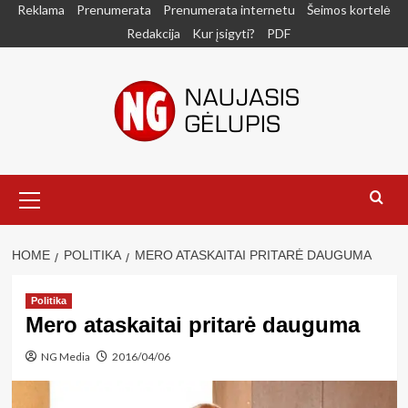
Skip
Reklama
Prenumerata
Prenumerata internetu
Šeimos kortelė
to
Redakcija
Kur įsigyti?
PDF
content
Primary
Menu
HOME
POLITIKA
MERO ATASKAITAI PRITARĖ DAUGUMA
Politika
Mero ataskaitai pritarė dauguma
NG Media
2016/04/06