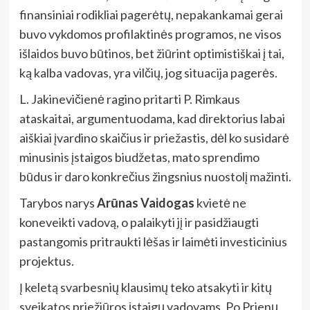
finansiniai rodikliai pagerėtų, nepakankamai gerai
buvo vykdomos profilaktinės programos, ne visos
išlaidos buvo būtinos, bet žiūrint optimistiškai į tai,
ką kalba vadovas, yra vilčių, jog situacija pagerės.
L. Jakinevičienė ragino pritarti P. Rimkaus
ataskaitai, argumentuodama, kad direktorius labai
aiškiai įvardino skaičius ir priežastis, dėl ko susidarė
minusinis įstaigos biudžetas, mato sprendimo
būdus ir daro konkrečius žingsnius nuostolį mažinti.
Tarybos narys
Arūnas Vaidogas
kvietė ne
koneveikti vadovą, o palaikyti jį ir pasidžiaugti
pastangomis pritraukti lėšas ir laimėti investicinius
projektus.
Į keletą svarbesnių klausimų teko atsakyti ir kitų
sveikatos priežiūros įstaigų vadovams. Po Prienų