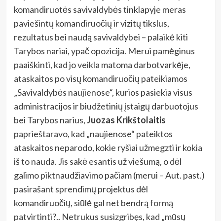
komandiruotės savivaldybės tinklapyje meras
paviešintų komandiruočių ir vizitų tikslus,
rezultatus bei naudą savivaldybei – palaikė kiti
Tarybos nariai, ypač opozicija. Merui pamėginus
paaiškinti, kad jo veikla matoma darbotvarkėje,
ataskaitos po visų komandiruočių pateikiamos
„Savivaldybės naujienose“, kurios pasiekia visus
administracijos ir biudžetinių įstaigų darbuotojus
bei Tarybos narius,
Juozas Krikštolaitis
paprieštaravo, kad „naujienose“ pateiktos
ataskaitos neparodo, kokie ryšiai užmegzti ir kokia
iš to nauda. Jis sakė esantis už viešumą, o dėl
galimo piktnaudžiavimo pačiam (merui – Aut. past.)
pasirašant sprendimų projektus dėl
komandiruočių, siūlė gal net bendrą formą
patvirtinti?.. Netrukus susizgribęs, kad „mūsų