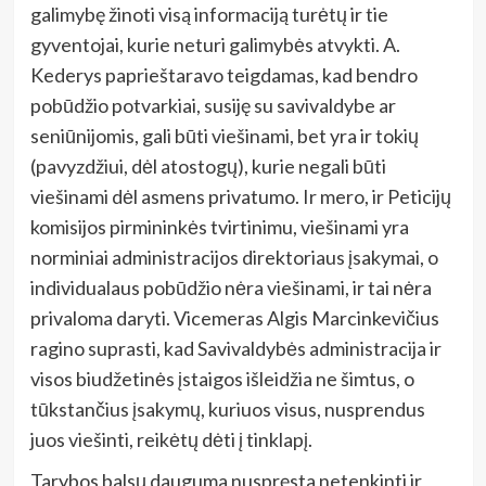
galimybę žinoti visą informaciją turėtų ir tie
gyventojai, kurie neturi galimybės atvykti. A.
Kederys paprieštaravo teigdamas, kad bendro
pobūdžio potvarkiai, susiję su savivaldybe ar
seniūnijomis, gali būti viešinami, bet yra ir tokių
(pavyzdžiui, dėl atostogų), kurie negali būti
viešinami dėl asmens privatumo. Ir mero, ir Peticijų
komisijos pirmininkės tvirtinimu, viešinami yra
norminiai administracijos direktoriaus įsakymai, o
individualaus pobūdžio nėra viešinami, ir tai nėra
privaloma daryti. Vicemeras Algis Marcinkevičius
ragino suprasti, kad Savivaldybės administracija ir
visos biudžetinės įstaigos išleidžia ne šimtus, o
tūkstančius įsakymų, kuriuos visus, nusprendus
juos viešinti, reikėtų dėti į tinklapį.
Tarybos balsų dauguma n
uspręsta n
etenkinti ir