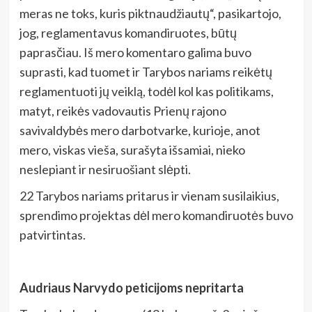
meras ne toks, kuris piktnaudžiautų“, pasikartojo,
jog, reglamentavus komandiruotes, būtų
paprasčiau. Iš mero komentaro galima buvo
suprasti, kad tuomet ir Tarybos nariams reikėtų
reglamentuoti jų veiklą, todėl kol kas politikams,
matyt, reikės vadovautis Prienų rajono
savivaldybės mero darbotvarke, kurioje, anot
mero, viskas vieša, surašyta išsamiai, nieko
neslepiant ir nesiruošiant slėpti.
22 Tarybos nariams pritarus ir vienam susilaikius,
sprendimo projektas dėl mero komandiruotės buvo
patvirtintas.
Audriaus Narvydo peticijoms nepritarta