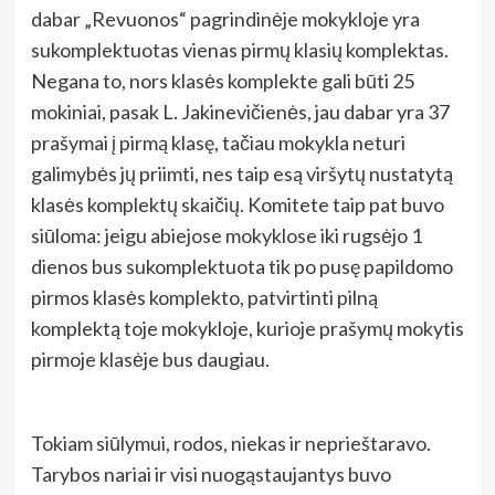
dabar „Revuonos“ pagrindinėje mokykloje yra
sukomplektuotas vienas pirmų klasių komplektas.
Negana to, nors klasės komplekte gali būti 25
mokiniai, pasak L. Jakinevičienės, jau dabar yra 37
prašymai į pirmą klasę, tačiau mokykla neturi
galimybės jų priimti, nes taip esą viršytų nustatytą
klasės komplektų skaičių. Komitete taip pat buvo
siūloma: jeigu abiejose mokyklose iki rugsėjo 1
dienos bus sukomplektuota tik po pusę papildomo
pirmos klasės komplekto, patvirtinti pilną
komplektą toje mokykloje, kurioje prašymų mokytis
pirmoje klasėje bus daugiau.
Tokiam siūlymui, rodos, niekas ir neprieštaravo.
Tarybos nariai ir visi nuogąstaujantys buvo