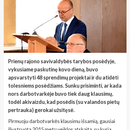
Prienų rajono savivaldybės tarybos posėdyje,
vykusiame paskutinę kovo dieną, buvo
apsvarstyti 48 sprendimų projektai ir du atidėti
tolesniems posėdžiams. Sunku prisiminti, ar kada
nors darbotvarkėje buvo tiek daug klausimų,
todėl akivaizdu, kad posėdis (su valandos pietų
pertrauka) gerokai užsitęsė.
Pirmuoju darbotvarkės klausimu išsamią, gausiai
iliustruotą 2015 metų veiklos atskaitą, su kuria