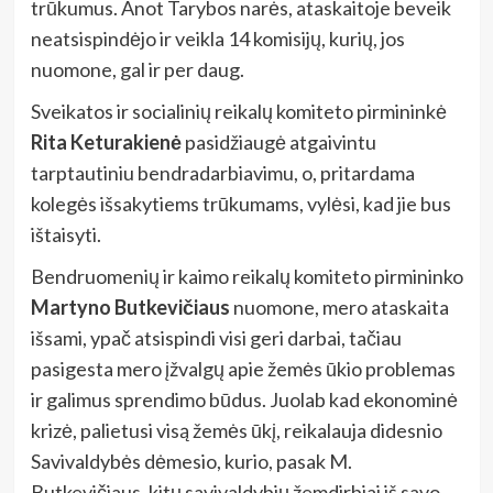
trūkumus. Anot Tarybos narės, ataskaitoje beveik
neatsispindėjo ir veikla 14 komisijų, kurių, jos
nuomone, gal ir per daug.
Sveikatos ir socialinių reikalų komiteto pirmininkė
Rita Keturakienė
pasidžiaugė atgaivintu
tarptautiniu bendradarbiavimu, o, pritardama
kolegės išsakytiems trūkumams, vylėsi, kad jie bus
ištaisyti.
Bendruomenių ir kaimo reikalų komiteto pirmininko
Martyno Butkevičiaus
nuomone, mero ataskaita
išsami, ypač atsispindi visi geri darbai, tačiau
pasigesta mero įžvalgų apie žemės ūkio problemas
ir galimus sprendimo būdus. Juolab kad ekonominė
krizė, palietusi visą žemės ūkį, reikalauja didesnio
Savivaldybės dėmesio, kurio, pasak M.
Butkevičiaus, kitų savivaldybių žemdirbiai iš savo