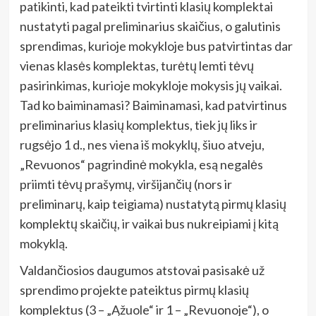
patikinti, kad pateikti tvirtinti klasių komplektai
nustatyti pagal preliminarius skaičius, o galutinis
sprendimas, kurioje mokykloje bus patvirtintas dar
vienas klasės komplektas, turėtų lemti tėvų
pasirinkimas, kurioje mokykloje mokysis jų vaikai.
Tad ko baiminamasi? Baiminamasi, kad patvirtinus
preliminarius klasių komplektus, tiek jų liks ir
rugsėjo 1 d., nes viena iš mokyklų, šiuo atveju,
„Revuonos“ pagrindinė mokykla, esą negalės
priimti tėvų prašymų, viršijančių (nors ir
preliminarų, kaip teigiama) nustatytą pirmų klasių
komplektų skaičių, ir vaikai bus nukreipiami į kitą
mokyklą.
Valdančiosios daugumos atstovai pasisakė už
sprendimo projekte pateiktus pirmų klasių
komplektus (3 – „Ąžuole“ ir 1 – „Revuonoje“), o