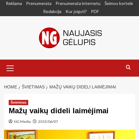
Skip
Reklama
Prenumerata
Prenumerata internetu
Šeimos kortelė
to
Redakcija
Kur įsigyti?
PDF
content
Primary
Menu
HOME
ŠVIETIMAS
MAŽŲ VAIKŲ DIDELI LAIMĖJIMAI
Švietimas
Mažų vaikų dideli laimėjimai
NG Media
2015/06/07