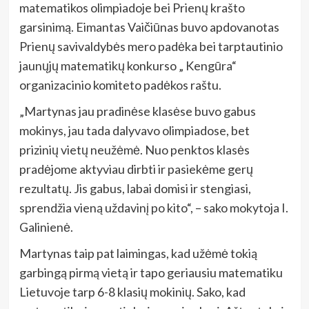
matematikos olimpiadoje bei Prienų krašto
garsinimą. Eimantas Vaičiūnas buvo apdovanotas
Prienų savivaldybės mero padėka bei tarptautinio
jaunųjų matematikų konkurso „ Kengūra“
organizacinio komiteto padėkos raštu.
„Martynas jau pradinėse klasėse buvo gabus
mokinys, jau tada dalyvavo olimpiadose, bet
prizinių vietų neužėmė. Nuo penktos klasės
pradėjome aktyviau dirbti ir pasiekėme gerų
rezultatų. Jis gabus, labai domisi ir stengiasi,
sprendžia vieną uždavinį po kito“, – sako mokytoja I.
Galinienė.
Martynas taip pat laimingas, kad užėmė tokią
garbingą pirmą vietą ir tapo geriausiu matematiku
Lietuvoje tarp 6-8 klasių mokinių. Sako, kad