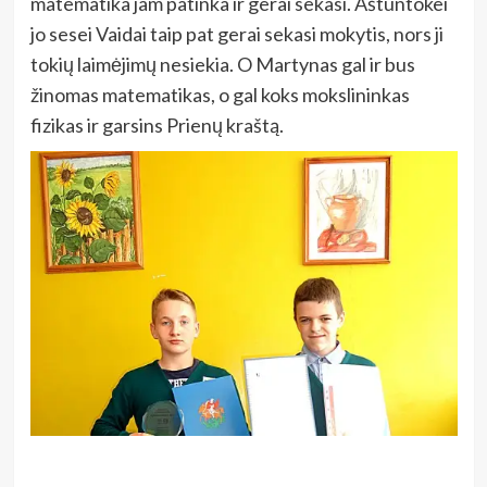
matematika jam patinka ir gerai sekasi. Aštuntokei
jo sesei Vaidai taip pat gerai sekasi mokytis, nors ji
tokių laimėjimų nesiekia. O Martynas gal ir bus
žinomas matematikas, o gal koks mokslininkas
fizikas ir garsins Prienų kraštą.