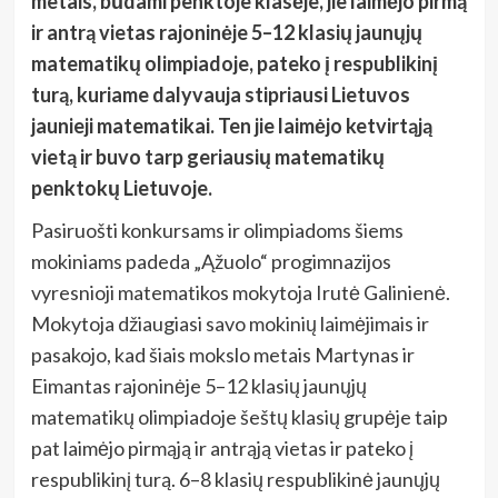
metais, būdami penktoje klasėje, jie laimėjo pirmą
ir antrą vietas rajoninėje 5–12 klasių jaunųjų
matematikų olimpiadoje, pateko į respublikinį
turą, kuriame dalyvauja stipriausi Lietuvos
jaunieji matematikai. Ten jie laimėjo ketvirtąją
vietą ir buvo tarp geriausių matematikų
penktokų Lietuvoje.
Pasiruošti konkursams ir olimpiadoms šiems
mokiniams padeda „Ąžuolo“ progimnazijos
vyresnioji matematikos mokytoja Irutė Galinienė.
Mokytoja džiaugiasi savo mokinių laimėjimais ir
pasakojo, kad šiais mokslo metais Martynas ir
Eimantas rajoninėje 5–12 klasių jaunųjų
matematikų olimpiadoje šeštų klasių grupėje taip
pat laimėjo pirmąją ir antrąją vietas ir pateko į
respublikinį turą. 6–8 klasių respublikinė jaunųjų