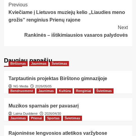
Post
Previous
Kviečiame į Lietuvos muziejų kelio „Liaudies meno
Navigation
grožis“ renginius Prienų rajone
Next
Rankinės – ištikimiausios vasaros palydovės
Daugiau panašių…
Birštonas
Jaunimas
Švietimas
Tarptautinis projektas Birštono gimnazijoje
NG Media
2026/05/05
Bendruomenė
Jaunimas
Kultūra
Renginiai
Švietimas
Muzikos sparnais per pavasarį
Laima Duoblienė
2026/04/30
Jaunimas
Prienai
Sportas
Švietimas
Rajoninėse lengvosios atletikos varžybose