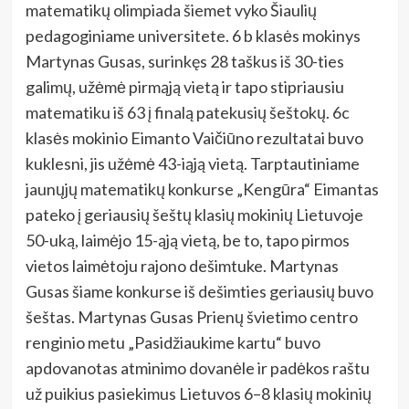
matematikų olimpiada šiemet vyko Šiaulių
pedagoginiame universitete. 6 b klasės mokinys
Martynas Gusas, surinkęs 28 taškus iš 30-ties
galimų, užėmė pirmąją vietą ir tapo stipriausiu
matematiku iš 63 į finalą patekusių šeštokų. 6c
klasės mokinio Eimanto Vaičiūno rezultatai buvo
kuklesni, jis užėmė 43-iąją vietą. Tarptautiniame
jaunųjų matematikų konkurse „Kengūra“ Eimantas
pateko į geriausių šeštų klasių mokinių Lietuvoje
50-uką, laimėjo 15-ąją vietą, be to, tapo pirmos
vietos laimėtoju rajono dešimtuke. Martynas
Gusas šiame konkurse iš dešimties geriausių buvo
šeštas. Martynas Gusas Prienų švietimo centro
renginio metu „Pasidžiaukime kartu“ buvo
apdovanotas atminimo dovanėle ir padėkos raštu
už puikius pasiekimus Lietuvos 6–8 klasių mokinių