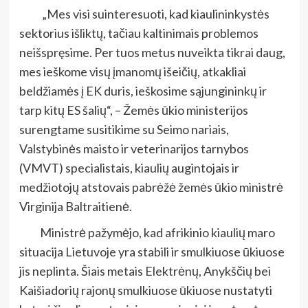
„Mes visi suinteresuoti, kad kiaulininkystės
sektorius išliktų, tačiau kaltinimais problemos
neišspręsime. Per tuos metus nuveikta tikrai daug,
mes ieškome visų įmanomų išeičių, atkakliai
beldžiamės į EK duris, ieškosime sąjungininkų ir
tarp kitų ES šalių“, – Žemės ūkio ministerijos
surengtame susitikime su Seimo nariais,
Valstybinės maisto ir veterinarijos tarnybos
(VMVT) specialistais, kiaulių augintojais ir
medžiotojų atstovais pabrėžė žemės ūkio ministrė
Virginija Baltraitienė.
Ministrė pažymėjo, kad afrikinio kiaulių maro
situacija Lietuvoje yra stabili ir smulkiuose ūkiuose
jis neplinta. Šiais metais Elektrėnų, Anykščių bei
Kaišiadorių rajonų smulkiuose ūkiuose nustatyti