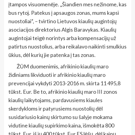
įtampos visuomenėje. „Šiandien mes nežinome, kas
bus rytoj. Patekus į apsaugos zonas, mums kapsi
nuostoliai“, – tvirtino Lietuvos kiaulių augintojų
asociacijos direktorius Algis Baravykas. Kiaulių
augintojai teigė norintys arba kompensacijų už
patirtus nuostolius, arba reikalavo naikinti smulkius
ūkius, dėl kurių jie patenka į tas zonas.
ŽŪM duomenimis, afrikinio kiaulių maro
židiniams likviduoti ir afrikinio kiaulių maro
prevencijai vykdyti 2013-2016 m. skirta 11 495,8
tūkst. Eur. Be to, afrikinio kiaulių maro III zonos
kiaulių laikytojams, pardavusiems kiaules
skerdykloms ir patyrusiems nuostolių dėl
susidariusio kainų skirtumo su šalyje mokama
vidutine kiaulių supirkimo kaina, išmokėta 800
tūkst. Eur, iš jų 400 tūkst. Eur ES lėšų, dėl kainų