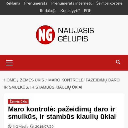
Skip
Reklama
Prenumerata
Prenumerata internetu
Šeimos kortelė
to
Redakcija
Kur įsigyti?
PDF
content
Primary
Menu
HOME
ŽEMĖS ŪKIS
MARO KONTROLĖ: PAŽEIDIMŲ DARO
IR SMULKŪS, IR STAMBŪS KIAULIŲ ŪKIAI
Žemės ūkis
Maro kontrolė: pažeidimų daro ir
smulkūs, ir stambūs kiaulių ūkiai
NG Media
2016/07/20