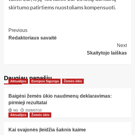
skirtumo patirtiems nuostoliams kompensuoti.
Post
Previous
Redaktoriaus savaitė
Navigation
Next
Skaitytojo laiškas
Daugiau panašių…
Aktualijos
Europos Sąjunga
Žemės ūkis
Baigėsi žemės ūkio naudmenų deklaravimas:
pirmieji rezultatai
NG
2026/07/10
Aktualijos
Žemės ūkis
Kai svajonės įleidžia šaknis kaime