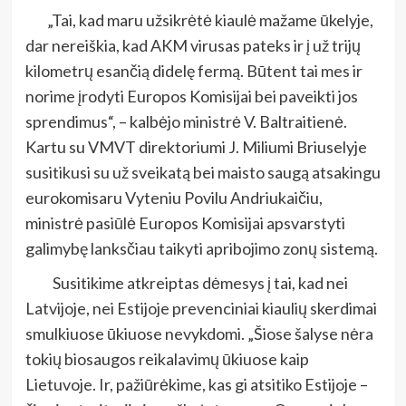
„Tai, kad maru užsikrėtė kiaulė mažame ūkelyje,
dar nereiškia, kad AKM virusas pateks ir į už trijų
kilometrų esančią didelę fermą. Būtent tai mes ir
norime įrodyti Europos Komisijai bei paveikti jos
sprendimus“, – kalbėjo ministrė V. Baltraitienė.
Kartu su VMVT direktoriumi J. Miliumi Briuselyje
susitikusi su už sveikatą bei maisto saugą atsakingu
eurokomisaru Vyteniu Povilu Andriukaičiu,
ministrė pasiūlė Europos Komisijai apsvarstyti
galimybę lanksčiau taikyti apribojimo zonų sistemą.
Susitikime atkreiptas dėmesys į tai, kad nei
Latvijoje, nei Estijoje prevenciniai kiaulių skerdimai
smulkiuose ūkiuose nevykdomi. „Šiose šalyse nėra
tokių biosaugos reikalavimų ūkiuose kaip
Lietuvoje. Ir, pažiūrėkime, kas gi atsitiko Estijoje –