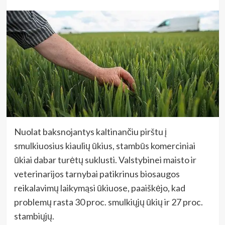
Nuolat baksnojantys kaltinančiu pirštu į
smulkiuosius kiaulių ūkius, stambūs komerciniai
ūkiai dabar turėtų suklusti. Valstybinei maisto ir
veterinarijos tarnybai patikrinus biosaugos
reikalavimų laikymąsi ūkiuose, paaiškėjo, kad
problemų rasta 30 proc. smulkiųjų ūkių ir 27 proc.
stambiųjų.