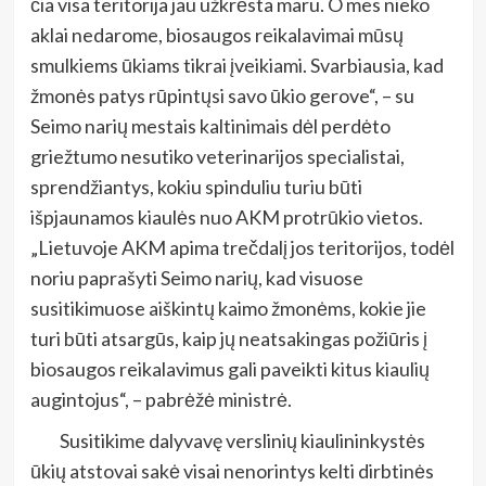
čia visa teritorija jau užkrėsta maru. O mes nieko
aklai nedarome, biosaugos reikalavimai mūsų
smulkiems ūkiams tikrai įveikiami. Svarbiausia, kad
žmonės patys rūpintųsi savo ūkio gerove“, – su
Seimo narių mestais kaltinimais dėl perdėto
griežtumo nesutiko veterinarijos specialistai,
sprendžiantys, kokiu spinduliu turiu būti
išpjaunamos kiaulės nuo AKM protrūkio vietos.
„Lietuvoje AKM apima trečdalį jos teritorijos, todėl
noriu paprašyti Seimo narių, kad visuose
susitikimuose aiškintų kaimo žmonėms, kokie jie
turi būti atsargūs, kaip jų neatsakingas požiūris į
biosaugos reikalavimus gali paveikti kitus kiaulių
augintojus“, – pabrėžė ministrė.
Susitikime dalyvavę verslinių kiaulininkystės
ūkių atstovai sakė visai nenorintys kelti dirbtinės