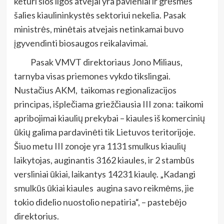
keturi šios ligos atvejai yra pavieniai ir grėsmės
šalies kiaulininkystės sektoriui nekelia. Pasak
ministrės, minėtais atvejais netinkamai buvo
įgyvendinti biosaugos reikalavimai.
Pasak VMVT direktoriaus Jono Miliaus,
tarnyba visas priemones vykdo tikslingai.
Nustačius AKM, taikomas regionalizacijos
principas, išplečiama griežčiausia III zona: taikomi
apribojimai kiaulių prekybai – kiaules iš komercinių
ūkių galima pardavinėti tik Lietuvos teritorijoje.
Šiuo metu III zonoje yra 1131 smulkus kiaulių
laikytojas, auginantis 3162 kiaules, ir 2 stambūs
versliniai ūkiai, laikantys 14231 kiaulę. „Kadangi
smulkūs ūkiai kiaules augina savo reikmėms, jie
tokio didelio nuostolio nepatiria“, – pastebėjo
direktorius.