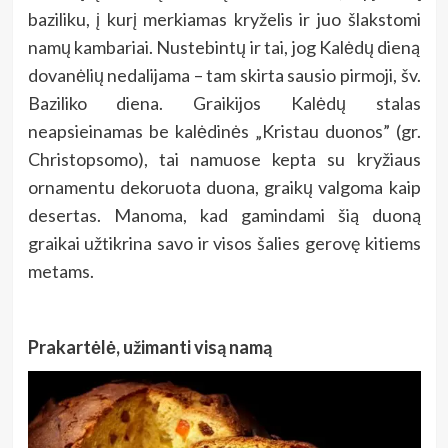
baziliku, į kurį merkiamas kryželis ir juo šlakstomi
namų kambariai. Nustebintų ir tai, jog Kalėdų dieną
dovanėlių nedalijama – tam skirta sausio pirmoji, šv.
Baziliko diena. Graikijos Kalėdų stalas
neapsieinamas be kalėdinės „Kristau duonos” (gr.
Christopsomo), tai namuose kepta su kryžiaus
ornamentu dekoruota duona, graikų valgoma kaip
desertas. Manoma, kad gamindami šią duoną
graikai užtikrina savo ir visos šalies gerovę kitiems
metams.
Prakartėlė, užimanti visą namą