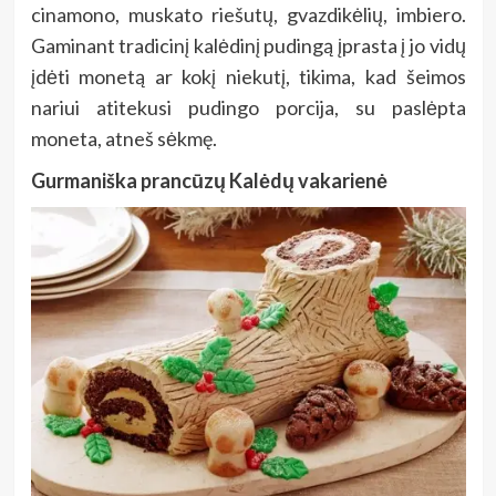
cinamono, muskato riešutų, gvazdikėlių, imbiero.
Gaminant tradicinį kalėdinį pudingą įprasta į jo vidų
įdėti monetą ar kokį niekutį, tikima, kad šeimos
nariui atitekusi pudingo porcija, su paslėpta
moneta, atneš sėkmę.
Gurmaniška prancūzų Kalėdų vakarienė