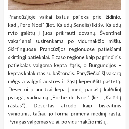
Prancūzijoje vaikai batus palieka prie židinio,
kad „Pere Noel“ (liet. Kalėdų Senelis) iki šv. Kalėdų
ryto galėtų į juos prikrauti dovanų. Šventinei
vakarienei susirenkama po vidurnakčio mišių.
Skirtinguose Prancūzijos regionuose patiekiami
skirtingi patiekalai. Elzaso regione kaip pagrindinis
patiekalas valgoma kepta žąsis, o Burgundijos –
keptas kalakutas su kaštonais. Paryžiečiai šį vakarą
mėgsta valgyti austres ir žąsų kepenėlių paštetą.
Desertui prancūzai kepa į medį panašų kalėdinį
pyragą, vadinamą „Buche de Noel“ (liet. „Kalėdų
rąstas“). Desertas atrodo kaip biskvitinis
vyniotinis, tačiau jo forma primena medinį rąstą.
Pyragas valgomas vėlai, po vidurnakčio mišių.