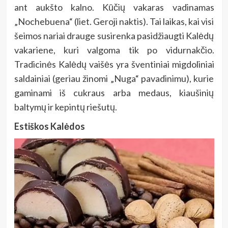
ant aukšto kalno. Kūčių vakaras vadinamas
„Nochebuena“ (liet. Geroji naktis). Tai laikas, kai visi
šeimos nariai drauge susirenka pasidžiaugti Kalėdų
vakariene, kuri valgoma tik po vidurnakčio.
Tradicinės Kalėdų vaišės yra šventiniai migdoliniai
saldainiai (geriau žinomi „Nuga“ pavadinimu), kurie
gaminami iš cukraus arba medaus, kiaušinių
baltymų ir kepintų riešutų.
Estiškos Kalėdos