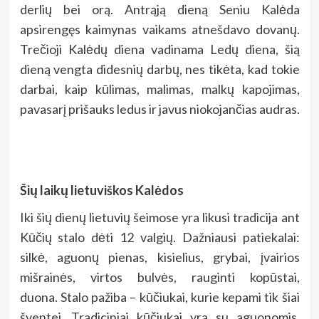
derlių bei orą. Antrąją dieną Seniu Kalėda
apsirengęs kaimynas vaikams atnešdavo dovanų.
Trečioji Kalėdų diena vadinama Ledų diena, šią
dieną vengta didesnių darbų, nes tikėta, kad tokie
darbai, kaip kūlimas, malimas, malkų kapojimas,
pavasarį prišauks ledus ir javus niokojančias audras.
Šių laikų lietuviškos Kalėdos
Iki šių dienų lietuvių šeimose yra likusi tradicija ant
Kūčių stalo dėti 12 valgių. Dažniausi patiekalai:
silkė, aguonų pienas, kisielius, grybai, įvairios
mišrainės, virtos bulvės, rauginti kopūstai,
duona. Stalo pažiba – kūčiukai, kurie kepami tik šiai
šventei. Tradiciniai kūčiukai yra su aguonomis,