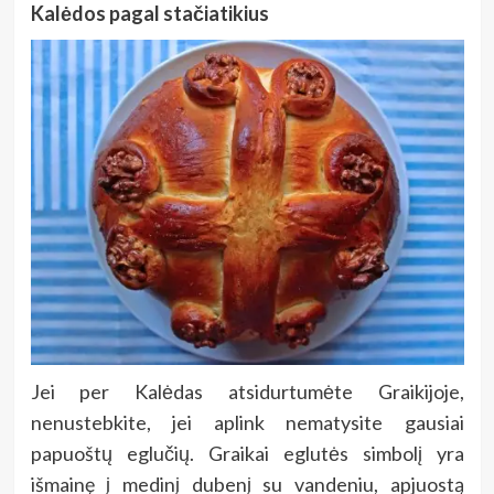
Kalėdos pagal stačiatikius
Jei per Kalėdas atsidurtumėte Graikijoje,
nenustebkite, jei aplink nematysite gausiai
papuoštų eglučių. Graikai eglutės simbolį yra
išmainę į medinį dubenį su vandeniu, apjuostą