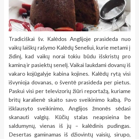
Tradiciškai šv. Kalėdos Anglijoje prasideda nuo
vaikų laiškų rašymo Kalėdų Seneliui, kurie metami į
židinį, kad vaikų norai tokiu būdu išskristų pro
kaminą ir pasiektų senelį. Vaikai laukdami dovanų iš
vakaro kojūgalyje kabina kojines. Kalėdų rytą visi
išvynioja dovanas, o šventė prasideda per pietus.
Paskui visi per televizorių žiūri reportažą, kuriame
britų karalienė skaito savo sveikinimo kalbą. Po
išklausyto sveikinimo, Anglijos žmonės sėdasi
skanauti valgių. Kūčių stalas neapsieina be
saldumynų, vienas iš jų – kalėdinis pudingas.
Desertas gaminamas iš džiovintų vaisių, sirupo,