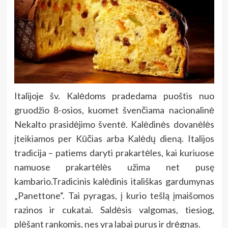
Italijoje šv. Kalėdoms pradedama puoštis nuo
gruodžio 8-osios, kuomet švenčiama nacionalinė
Nekalto prasidėjimo šventė. Kalėdinės dovanėlės
įteikiamos per Kūčias arba Kalėdų dieną. Italijos
tradicija – patiems daryti prakartėles, kai kuriuose
namuose prakartėlės užima net pusę
kambario.Tradicinis kalėdinis itališkas gardumynas
„Panettone“. Tai pyragas, į kurio tešlą įmaišomos
razinos ir cukatai. Saldėsis valgomas, tiesiog,
plėšant rankomis, nes yra labai purus ir drėgnas.