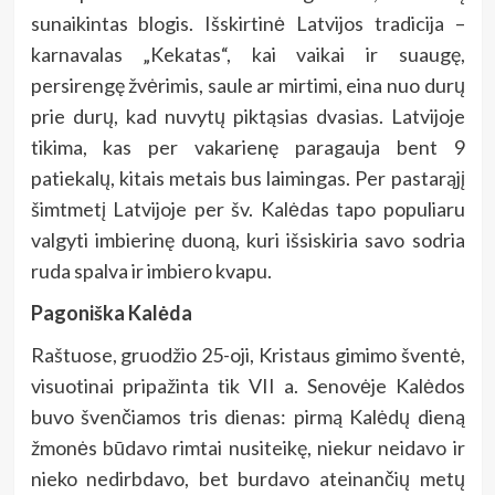
sunaikintas blogis. Išskirtinė Latvijos tradicija –
karnavalas „Kekatas“, kai vaikai ir suaugę,
persirengę žvėrimis, saule ar mirtimi, eina nuo durų
prie durų, kad nuvytų piktąsias dvasias. Latvijoje
tikima, kas per vakarienę paragauja bent 9
patiekalų, kitais metais bus laimingas. Per pastarąjį
šimtmetį Latvijoje per šv. Kalėdas tapo populiaru
valgyti imbierinę duoną, kuri išsiskiria savo sodria
ruda spalva ir imbiero kvapu.
Pagoniška Kalėda
Raštuose, gruodžio 25-oji, Kristaus gimimo šventė,
visuotinai pripažinta tik VII a. Senovėje Kalėdos
buvo švenčiamos tris dienas: pirmą Kalėdų dieną
žmonės būdavo rimtai nusiteikę, niekur neidavo ir
nieko nedirbdavo, bet burdavo ateinančių metų