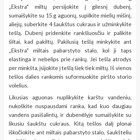
„Ekstra“ miltų persijokite į gilesnį dubenį,
sumaišykite su 15 g aguonų, supilkite mielių mišinį,
aliejų, suberkite 4 šaukštus cukraus ir užminkykite
tešlą. Dubenį pridenkite rankšluosčiu ir palikite
šiltai, kad pakiltų. Pakilusią tešlą minkykite ant
„Ekstra“ miltais pabarstyto stalo, kol ji taps
elastinga ir nebelips prie rankų. Jei tešla atrodys
per minkšta, įsijokite į tešlą šiek tiek miltų. Iš vienos
tešlos dalies rankomis suformuokite piršto storio
volelius.
Likusias aguonas nuplikykite karštu vandeniu,
nukoškite nuspausdami ranka, kad kuo daugiau
vandens pasišalintų, ir dubenėlyje sumaišykite su
likusiu šaukštu cukraus. Kitą tešlos dalį plonai
iškočiokite ant miltais pabarstyto stalo, šaukšteliu