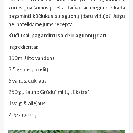
kurios įmaišomos į tešlą, tačiau ar mėginote kada
pagaminti kūčiukus su aguonų įdaru viduje? Jeigu
ne, pateikiame jums receptą.
Kūčiukai, pagardinti saldžiu aguonų įdaru
Ingredientai:
150 ml šilto vandens
3,5 g sausų mielių
6 valg. š. cukraus
250 g „Kauno Grūdų“ miltų „Ekstra“
1 valg. š. aliejaus
70 g aguonų