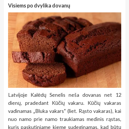
Visiems po dvylika dovanų
Latvijoje
Kalėdų Senelis neša dovanas net 12
dienų, pradedant Kūčių vakaru. Kūčių vakaras
vadinamas „Bluka vakars“ (liet. Rąsto vakaras), kai
nuo namo prie namo traukiamas medinis rąstas,
kuris paskutiniame kieme sudeginamas, kad būtų