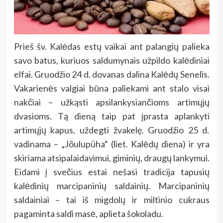
Prieš šv. Kalėdas estų vaikai ant palangių palieka
savo batus, kuriuos saldumynais užpildo kalėdiniai
elfai. Gruodžio 24 d. dovanas dalina Kalėdų Senelis.
Vakarienės valgiai būna paliekami ant stalo visai
nakčiai – užkąsti apsilankysiančioms artimųjų
dvasioms. Tą dieną taip pat įprasta aplankyti
artimųjų kapus, uždegti žvakelę. Gruodžio 25 d.
vadinama – „Jõulupüha“ (liet. Kalėdų diena) ir yra
skiriama atsipalaidavimui, giminių, draugų lankymui.
Eidami į svečius estai nešasi tradicija tapusių
kalėdinių marcipaninių saldainių. Marcipaninių
saldainiai – tai iš migdolų ir miltinio cukraus
pagaminta saldi masė, aplieta šokoladu.