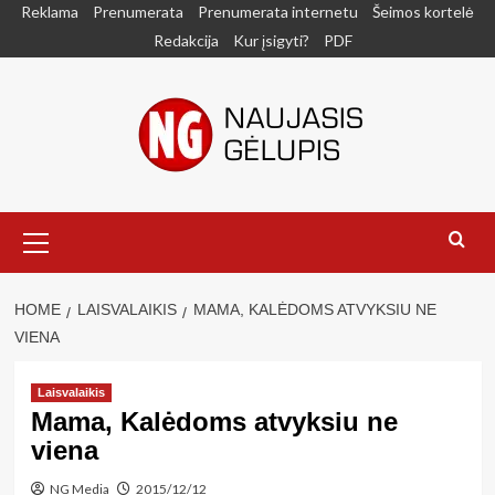
Skip
Reklama
Prenumerata
Prenumerata internetu
Šeimos kortelė
to
Redakcija
Kur įsigyti?
PDF
content
Primary
Menu
HOME
LAISVALAIKIS
MAMA, KALĖDOMS ATVYKSIU NE
VIENA
Laisvalaikis
Mama, Kalėdoms atvyksiu ne
viena
NG Media
2015/12/12