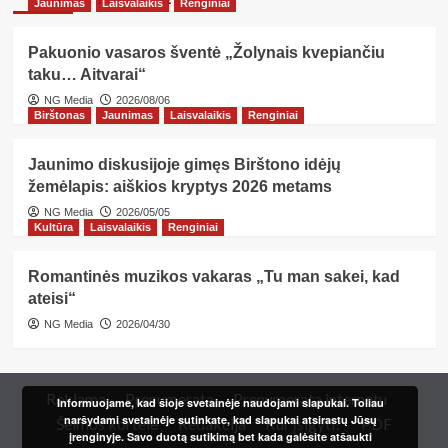
Jaunimas
Laisvalaikis
Renginiai
Pakuonio vasaros šventė „Žolynais kvepiančiu
taku… Aitvarai“
NG Media
2026/08/06
Birštonas
Jaunimas
Laisvalaikis
Renginiai
Jaunimo diskusijoje gimęs Birštono idėjų
žemėlapis: aiškios kryptys 2026 metams
NG Media
2026/05/05
Kultūra
Laisvalaikis
Renginiai
Romantinės muzikos vakaras „Tu man sakei, kad
ateisi“
NG Media
2026/04/30
Reklama
Prenumerata
Prenumerata internetu
Informuojame, kad šioje svetainėje naudojami slapukai. Toliau
naršydami svetainėje sutinkate, kad slapukai atsirastų Jūsų
Šeimos kortelė
Redakcija
Kur įsigyti?
PDF
įrenginyje. Savo duotą sutikimą bet kada galėsite atšaukti