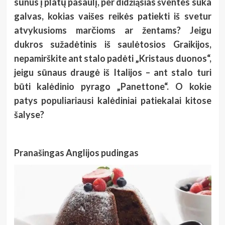
sūnus į platų pasaulį, per didžiąsias šventes suka
galvas, kokias vaišes reikės patiekti iš svetur
atvykusioms marčioms ar žentams? Jeigu
dukros sužadėtinis iš saulėtosios Graikijos,
nepamirškite ant stalo padėti „Kristaus duonos“,
jeigu sūnaus draugė iš Italijos – ant stalo turi
būti kalėdinio pyrago „Panettone“. O kokie
patys populiariausi kalėdiniai patiekalai kitose
šalyse?
Pranašingas Anglijos pudingas