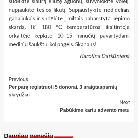
sudėkite siaurą eilutę aguonų, suvyniokite volelį,
nupjaukite tešlos likutį. Supjaustykite nedideliais
gabaliukais ir sudėkite į miltais pabarstytą kepimo
skardą. Iki 180 °C temperatūros įkaitintoje
orkaitėje kepkite 10–15 minučių pavartydami
mediniu šaukštu, kol pagels. Skanaus!
Karolina Datkūnienė
Post
Previous
Per parą registruoti 5 donorai, 3 sraigtasparnių
Navigation
skrydžiai
Next
Pabūkime kartu advento metu
Daugiau panašių…