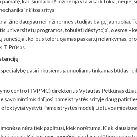
atę, kad šiuolaikinė inžinerija yra visai kitokia, nei jie įs
echanika ir kitos sritys.
žnai žino daugiau nei inžinerines studijas baigę jaunuoliai. 
is universitetų programos, tobulėti dėstytojai, o esmė – keis
ų sunešėjai, kol bus toleruojamas paskaitų nelankymas, pro p
s T. Prūsas.
etencijų
us specialybę pasirinkusiems jaunuoliams tinkamas būdas re
okymo centro (TVPMC) direktorius Vytautas Petkūnas džiaug
 savo mintimis dalijosi pameistrystės srityje daug patirties 
ir efektyviai vystyti Pameistrystės modelį Lietuvos miestuo
monėse nėra tiek paplitusi, kiek norėtume. Kiek klausiame, k
kyti negali. Kai kurioms įmonėms vis dar sudėtinga pamatu