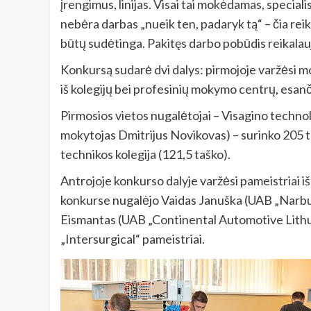
įrengimus, linijas. Visai tai mokėdamas, specia
nebėra darbas „nueik ten, padaryk tą“ – čia reik
būtų sudėtinga. Pakitęs darbo pobūdis reikalauj
Konkursą sudarė dvi dalys: pirmojoje varžėsi m
iš kolegijų bei profesinių mokymo centrų, esanč
Pirmosios vietos nugalėtojai – Visagino technol
mokytojas Dmitrijus Novikovas) – surinko 205 t
technikos kolegija (121,5 taško).
Antrojoje konkurso dalyje varžėsi pameistriai
konkurse nugalėjo Vaidas Januška (UAB „Narbuta
Eismantas (UAB „Continental Automotive Lithuani
„Intersurgical“ pameistriai.