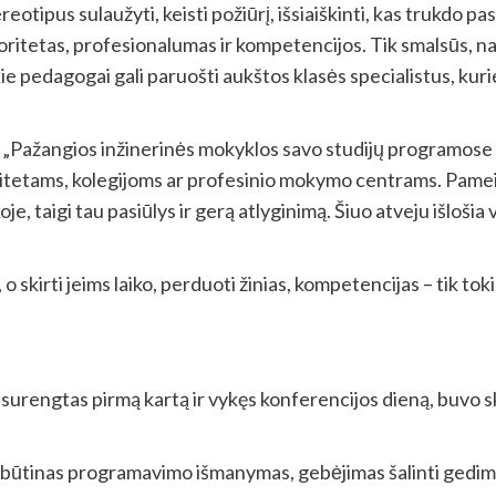
eotipus sulaužyti, keisti požiūrį, išsiaiškinti, kas trukdo pa
oritetas, profesionalumas ir kompetencijos. Tik smalsūs,
tokie pedagogai gali paruošti aukštos klasės specialistus, kuri
us: „Pažangios inžinerinės mokyklos savo studijų programose
sitetams, kolegijoms ar profesinio mokymo centrams. Pameist
oje, taigi tau pasiūlys ir gerą atlyginimą. Šiuo atveju išloši
skirti jeims laiko, perduoti žinias, kompetencijas – tik toki
urengtas pirmą kartą ir vykęs konferencijos dieną, buvo s
būtinas programavimo išmanymas, gebėjimas šalinti gedimu