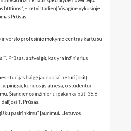
s būtinos“, – ketvirtadienį Visagine vykusioje
omas Prūsas.
 ir verslo profesinio mokymo centras kartu su
T. Prūsas, apžvelgė, kas yra inžinierius
s studijas baigę jaunuoliai neturi jokių
. pinigai, kuriuos jis atneša, o studentui –
imu. Šiandienos inžinieriui pakanka būti 36,6
dalijosi T. Prūsas.
gišku pasirinkimu“ jaunimui. Lietuvos