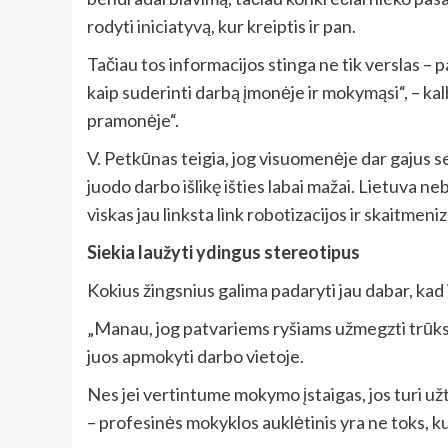
rodyti iniciatyvą, kur kreiptis ir pan.
Tačiau tos informacijos stinga ne tik verslas –
kaip suderinti darbą įmonėje ir mokymąsi“, – k
pramonėje“.
V. Petkūnas teigia, jog visuomenėje dar gajus se
juodo darbo išlikę išties labai mažai. Lietuva n
viskas jau linksta link robotizacijos ir skaitmeniz
Siekia laužyti ydingus stereotipus
Kokius žingsnius galima padaryti jau dabar, ka
„Manau, jog patvariems ryšiams užmegzti trūksta
juos apmokyti darbo vietoje.
Nes jei vertintume mokymo įstaigas, jos turi už
– profesinės mokyklos auklėtinis yra ne toks, k