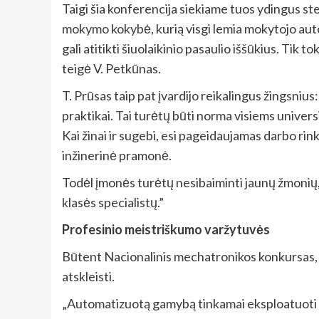
Taigi šia konferencija siekiame tuos ydingus ster
mokymo kokybė, kurią visgi lemia mokytojo aut
gali atitikti šiuolaikinio pasaulio iššūkius. Tik 
teigė V. Petkūnas.
T. Prūsas taip pat įvardijo reikalingus žingsni
praktikai. Tai turėtų būti norma visiems univer
Kai žinai ir sugebi, esi pageidaujamas darbo rink
inžinerinė pramonė.
Todėl įmonės turėtų nesibaiminti jaunų žmonių, o 
klasės specialistų.”
Profesinio meistriškumo varžytuvės
Būtent Nacionalinis mechatronikos konkursas, s
atskleisti.
„Automatizuotą gamybą tinkamai eksploatuoti 