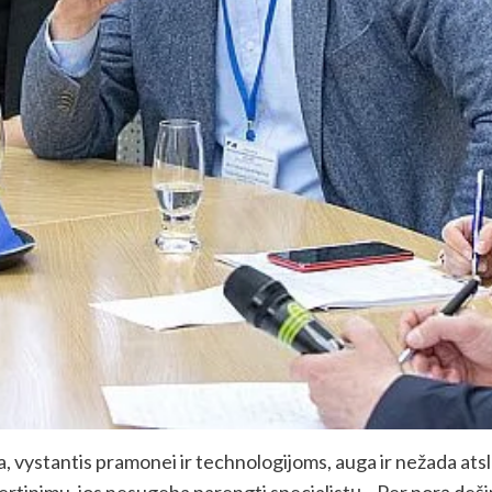
a, vystantis pramonei ir technologijoms, auga ir nežada ats
ertinimu, jos nesugeba parengti specialistų. „Per porą deš