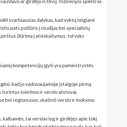
ivaizdavo ar girdėjo iš tėvų. Inžinerijos spektras
Todėl svarbiausias dalykas, kad vyktų teigiami
tis pats požiūris į studijas bei specialistų
irštus žiūrima į atsiskaitymus, tol vyks
ikiamų kompetencijų įgyti yra pameistrystės
ėsi, kad jo vadovaujamoje įstaigoje pirmą
turintys švietimo ir verslo atstovai,
se bei regionuose, skatinti verslo ir mokymo
albamės, tai verslas lyg ir girdėjęs apie tokį
oti, kokia bus bendradarbiavimo nauda, kas turi