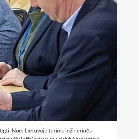
lūgti. Nors Lietuvoje turime inžinerinės
imtmečių inžinieriaus specialybė nuvertėjo.