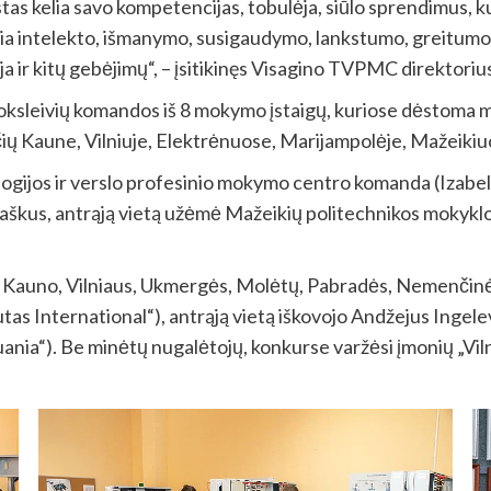
listas kelia savo kompetencijas, tobulėja, siūlo sprendimus,
ia intelekto, išmanymo, susigaudymo, lankstumo, greitumo, o 
a ir kitų gebėjimų“, – įsitikinęs Visagino TVPMC direktoriu
oksleivių komandos iš 8 mokymo įstaigų, kuriose dėstoma m
ių Kaune, Vilniuje, Elektrėnuose, Marijampolėje, Mažeikiuo
ogijos ir verslo profesinio mokymo centro komanda (Izabela
aškus, antrąją vietą užėmė Mažeikių politechnikos mokyklo
 iš Kauno, Vilniaus, Ukmergės, Molėtų, Pabradės, Nemenčin
s International“), antrąją vietą iškovojo Andžejus Ingelev
a“). Be minėtų nugalėtojų, konkurse varžėsi įmonių „Vilniau