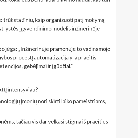
: trūksta žinių, kaip organizuoti patį mokymą,
istrystės įgyvendinimo modelis inžinerinėje
arbo jėga: „Inžinerinėje pramonėje to vadinamojo
amybos procesų automatizacija yra praeitis,
etencijos, gebėjimai ir įgūdžiai.“
ktų intensyviau?
ologijų įmonių nori skirti laiko pameistriams,
ėms, tačiau vis dar velkasi stigma iš praeities