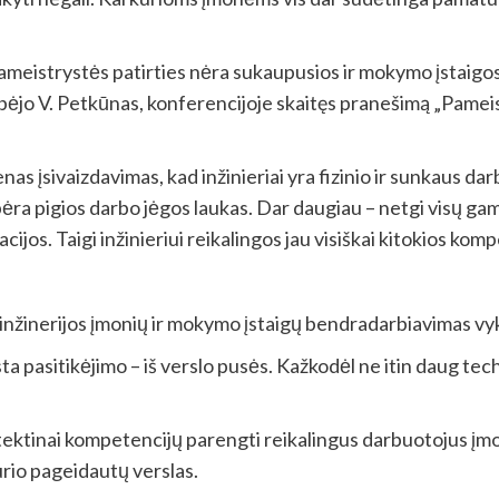
 pameistrystės patirties nėra sukaupusios ir mokymo įstaigos
albėjo V. Petkūnas, konferencijoje skaitęs pranešimą „Pame
nas įsivaizdavimas, kad inžinieriai yra fizinio ir sunkaus d
ebėra pigios darbo jėgos laukas. Dar daugiau – netgi visų g
acijos. Taigi inžinieriui reikalingos jau visiškai kitokios komp
d inžinerijos įmonių ir mokymo įstaigų bendradarbiavimas vy
 pasitikėjimo – iš verslo pusės. Kažkodėl ne itin daug techn
tektinai kompetencijų parengti reikalingus darbuotojus įmon
urio pageidautų verslas.