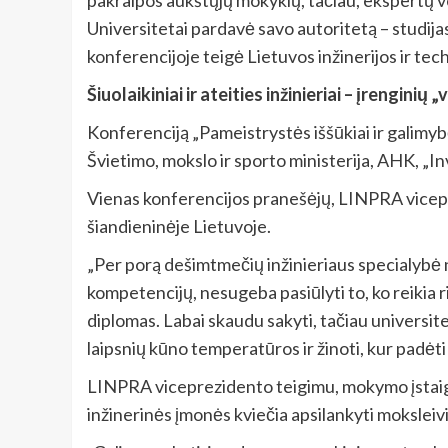
Universitetai pardavė savo autoritetą – studija
konferencijoje teigė Lietuvos inžinerijos ir 
Šiuolaikiniai ir ateities inžinieriai – įrenginių 
Konferenciją „Pameistrystės iššūkiai ir galimy
Švietimo, mokslo ir sporto ministerija, AHK, „I
Vienas konferencijos pranešėjų, LINPRA viceprez
šiandieninėje Lietuvoje.
„Per porą dešimtmečių inžinieriaus specialybė n
kompetencijų, nesugeba pasiūlyti to, ko reikia ri
diplomas. Labai skaudu sakyti, tačiau universit
laipsnių kūno temperatūros ir žinoti, kur padėti 
LINPRA viceprezidento teigimu, mokymo įstaigų i
inžinerinės įmonės kviečia apsilankyti moksleivi