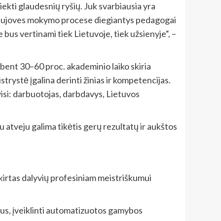
siekti glaudesnių ryšių. Juk svarbiausia yra
 naujoves mokymo procese diegiantys pedagogai
e bus vertinami tiek Lietuvoje, tiek užsienyje“, –
 bent 30–60 proc. akademinio laiko skiria
rystė įgalina derinti žinias ir kompetencijas.
a visi: darbuotojas, darbdavys, Lietuvos
u atveju galima tikėtis gerų rezultatų ir aukštos
kirtas dalyvių profesiniam meistriškumui
s, įveiklinti automatizuotos gamybos