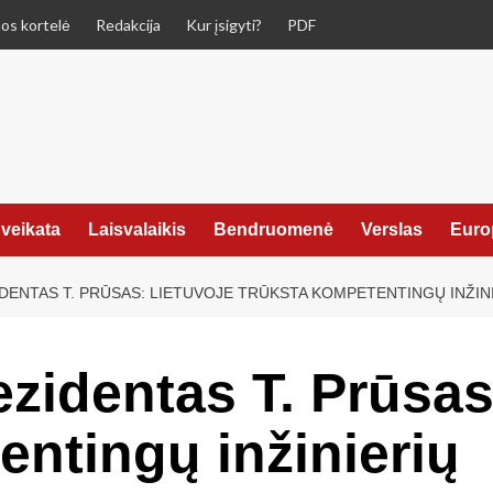
os kortelė
Redakcija
Kur įsigyti?
PDF
veikata
Laisvalaikis
Bendruomenė
Verslas
Euro
IDENTAS T. PRŪSAS: LIETUVOJE TRŪKSTA KOMPETENTINGŲ INŽIN
zidentas T. Prūsas
entingų inžinierių