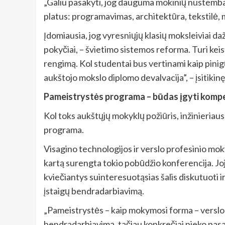
„Galiu pasakyti, jog dauguma mokinių nustemba pam
platus: programavimas, architektūra, tekstilė, m
Įdomiausia, jog vyresniųjų klasių moksleiviai da
pokyčiai, – švietimo sistemos reforma. Turi keist
rengimą. Kol studentai bus vertinami kaip pinig
aukštojo mokslo diplomo devalvacija”, – įsitikinę
Pameistrystės programa – būdas įgyti komp
Kol toks aukštųjų mokyklų požiūris, inžinieria
programa.
Visagino technologijos ir verslo profesinio m
kartą surengta tokio pobūdžio konferencija. Joje
kviečiantys suinteresuotąsias šalis diskutuoti 
įstaigų bendradarbiavimą.
„Pameistrystės – kaip mokymosi forma – verslo į
bendradarbiavimą, tačiau konkrečiai nieko pasa