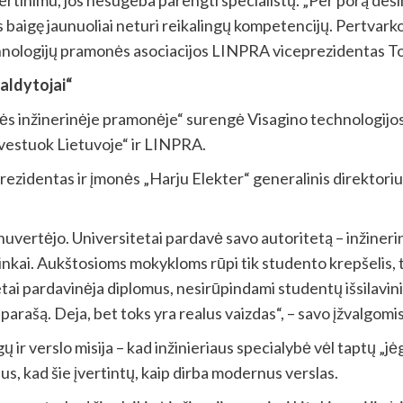
s baigę jaunuoliai neturi reikalingų kompetencijų. Pertvarko
technologijų pramonės asociacijos LINPRA viceprezidentas T
„valdytojai“
bės inžinerinėje pramonėje“ surengė Visagino technologijos
nvestuok Lietuvoje“ ir LINPRA.
identas ir įmonės „Harju Elekter“ generalinis direktorius 
uvertėjo. Universitetai pardavė savo autoritetą – inžinerine
nkai. Aukštosioms mokykloms rūpi tik studento krepšelis, t. y
etai pardavinėja diplomus, nesirūpindami studentų išsilavin
parašą. Deja, bet toks yra realus vaizdas“, – savo įžvalgomis 
r verslo misija – kad inžinieriaus specialybė vėl taptų „jė
us, kad šie įvertintų, kaip dirba modernus verslas.