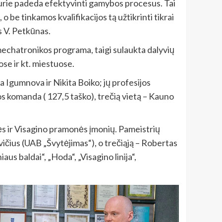
 kurie padeda efektyvinti gamybos procesus. Tai
be tinkamos kvalifikacijos tą užtikrinti tikrai
s V. Petkūnas.
echatronikos programa, taigi sulaukta dalyvių
se ir kt. miestuose.
 Igumnova ir Nikita Boiko; jų profesijos
s komanda ( 127,5 taško), trečią vietą – Kauno
ės ir Visagino pramonės įmonių. Pameistrių
ičius (UAB „Švytėjimas“), o trečiąją – Robertas
s baldai“, „Hoda“, „Visagino linija“,