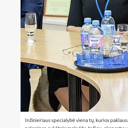
Inžinieriaus specialybė viena tų, kurios paklaus
pakraipos aukštųjų mokyklų, tačiau, ekspertų v