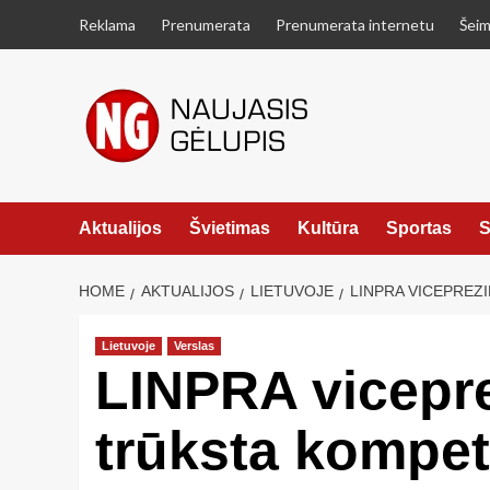
Skip
Reklama
Prenumerata
Prenumerata internetu
Šeim
to
content
Aktualijos
Švietimas
Kultūra
Sportas
S
HOME
AKTUALIJOS
LIETUVOJE
LINPRA VICEPREZ
Lietuvoje
Verslas
LINPRA vicepre
trūksta kompet