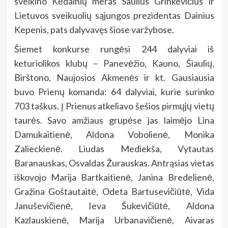
sveikino Kėdainių meras Saulius Grinkevičius ir
Lietuvos sveikuolių sąjungos prezidentas Dainius
Kepenis, pats dalyvavęs šiose varžybose.
Šiemet konkurse rungėsi 244 dalyviai iš
keturiolikos klubų – Panevėžio, Kauno, Šiaulių,
Birštono, Naujosios Akmenės ir kt. Gausiausia
buvo Prienų komanda: 64 dalyviai, kurie surinko
703 taškus. Į Prienus atkeliavo šešios pirmųjų vietų
taurės. Savo amžiaus grupėse jas laimėjo Lina
Damukaitienė, Aldona Vobolienė, Monika
Zalieckienė. Liudas Mediekša, Vytautas
Baranauskas, Osvaldas Žurauskas. Antrąsias vietas
iškovojo Marija Bartkaitienė, Janina Bredelienė,
Gražina Goštautaitė, Odeta Bartusevičiūtė, Vida
Januševičienė, Ieva Šukevičiūtė, Aldona
Kazlauskienė, Marija Urbanavičienė, Aivaras