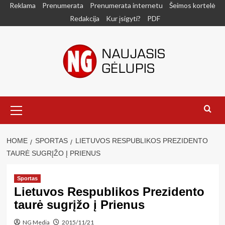
Skip
Reklama
Prenumerata
Prenumerata internetu
Šeimos kortelė
to
Redakcija
Kur įsigyti?
PDF
content
Primary
Menu
HOME
SPORTAS
LIETUVOS RESPUBLIKOS PREZIDENTO
TAURĖ SUGRĮŽO Į PRIENUS
Sportas
Lietuvos Respublikos Prezidento
taurė sugrįžo į Prienus
NG Media
2015/11/21