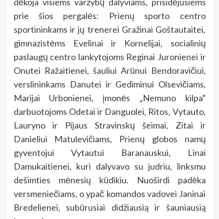
dėkoja visiems varžybų dalyviams, prisidėjusiems
prie šios pergalės: Prienų sporto centro
sportininkams ir jų trenerei Gražinai Goštautaitei,
gimnazistėms Evelinai ir Kornelijai, socialinių
paslaugų centro lankytojoms Reginai Juronienei ir
Onutei Ražaitienei, šauliui Arūnui Bendoravičiui,
verslininkams Danutei ir Gediminui Olsevičiams,
Marijai Urbonienei, įmonės „Nemuno kilpa“
darbuotojoms Odetai ir Danguolei, Ritos, Vytauto,
Lauryno ir Pijaus Stravinskų šeimai, Zitai ir
Danieliui Matulevičiams, Prienų globos namų
gyventojui Vytautui Baranauskui, Linai
Damukaitienei, kuri dalyvavo su judriu, linksmu
dešimties mėnesių kūdikiu. Nuoširdi padėka
versmeniečiams, o ypač komandos vadovei Janinai
Bredelienei, subūrusiai didžiausią ir šauniausią