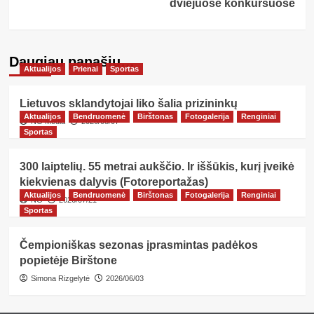
dviejuose konkursuose
Daugiau panašių…
Aktualijos
Prienai
Sportas
Lietuvos sklandytojai liko šalia prizininkų
Aktualijos
Bendruomenė
Birštonas
Fotogalerija
Renginiai
NG Media
2026/08/07
Sportas
300 laiptelių. 55 metrai aukščio. Ir iššūkis, kurį įveikė
kiekvienas dalyvis (Fotoreportažas)
Aktualijos
Bendruomenė
Birštonas
Fotogalerija
Renginiai
NG
2026/07/21
Sportas
Čempioniškas sezonas įprasmintas padėkos
popietėje Birštone
Simona Rizgelytė
2026/06/03