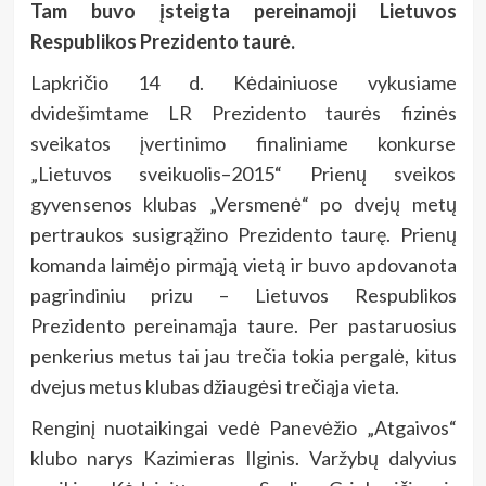
Tam buvo įsteigta pereinamoji Lietuvos
Respublikos Prezidento taurė.
Lapkričio 14 d. Kėdainiuose vykusiame
dvidešimtame LR Prezidento taurės fizinės
sveikatos įvertinimo finaliniame konkurse
„Lietuvos sveikuolis–2015“ Prienų sveikos
gyvensenos klubas „Versmenė“ po dvejų metų
pertraukos susigrąžino Prezidento taurę. Prienų
komanda laimėjo pirmąją vietą ir buvo apdovanota
pagrindiniu prizu – Lietuvos Respublikos
Prezidento pereinamąja taure. Per pastaruosius
penkerius metus tai jau trečia tokia pergalė, kitus
dvejus metus klubas džiaugėsi trečiąja vieta.
Renginį nuotaikingai vedė Panevėžio „Atgaivos“
klubo narys Kazimieras Ilginis. Varžybų dalyvius