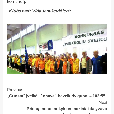
komandą.
Klubo narė Vida Januševičienė
Post
Previous
„Guosta“ įveikė „Jonavą“ beveik dvigubai – 102:55
Navigation
Next
Prienų meno mokyklos mokiniai dalyvavo