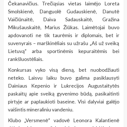
Čekanavičius. Trečiąsias vietas laimėjo Loreta
Smolskienė, Danguolė Gudauskienė, Danutė
Vaičiūnaitė, Daiva Sadauskaitė, Gražina
Mikušauskaitė, Marius Žiūkas. Laimėtojai buvo
apdovanoti ne tik taurėmis ir diplomais, bet ir
suvenyrais – marškinėliais su užrašu „Aš už sveiką
Lietuvą“ arba sportinėmis kepuraitėmis bei
rankšluostėliais.
Konkursas vyko visą dieną, bet nuobodžiauti
neteko. Laisvu laiku buvo galima pasiklausyti
Dainiaus Kepenio ir Lukrecijos Augustaitytės
paskaitų apie sveiką gyvenimo būdą, pasikaitinti
pirtyje ar paplaukioti baseine. Visi dalyviai galėjo
vaišintis mineraliniu vandeniu.
Klubo „Versmenė“ vadovė Leonora Kalantienė