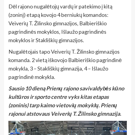
Dėl rajono nugalėtojų vardų ir patekimo į kitą
(zoninį) etapą kovojo 4 berniukų komandos:
Veiverių T. Žilinsko gimnazijos, Balbieriškio
pagrindinės mokyklos, Išlaužo pagrindinės
mokyklos ir Stakliškių gimnazijos.
Nugalėtojais tapo Veiverių T. Žilinsko gimnazijos
komanda. 2 vietą iškovojo Balbieriškio pagrindinė
mokykla, 3 – Stakliškių gimnazija, 4 – Išlaužo
pagrindinė mokykla.
Sausio 10 dieną Prienų rajono savivaldybės kūno
kultūros ir sporto centre vyks kitas etapas
(zoninis) tarp kaimo vietovių mokyklų. Prienų
rajonui atstovaus Veiverių T. Žilinsko gimnazija.