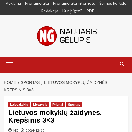
Skip
Reklama
Prenumerata
Prenumerata internetu
Šeimos kortelė
to
Redakcija
Kur įsigyti?
PDF
content
Primary
Menu
HOME
SPORTAS
LIETUVOS MOKYKLŲ ŽAIDYNĖS.
KREPŠINIS 3×3
Laisvalaikis
Lietuvoje
Prienai
Sportas
Lietuvos mokyklų žaidynės.
Krepšinis 3×3
NG
2024/12/19