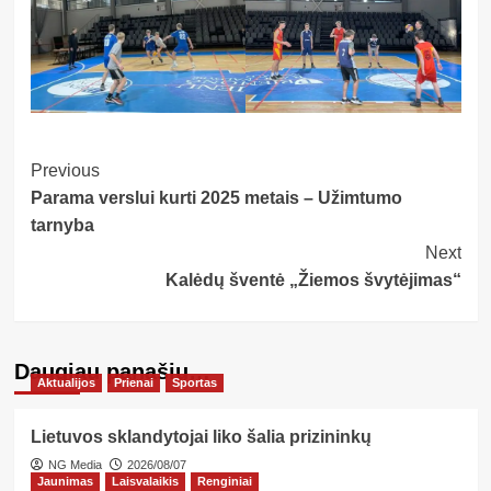
Post
Previous
Parama verslui kurti 2025 metais – Užimtumo
Navigation
tarnyba
Next
Kalėdų šventė „Žiemos švytėjimas“
Daugiau panašių…
Aktualijos
Prienai
Sportas
Lietuvos sklandytojai liko šalia prizininkų
NG Media
2026/08/07
Jaunimas
Laisvalaikis
Renginiai