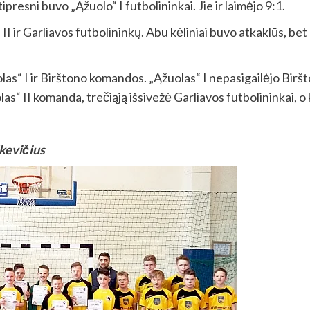
ipresni buvo „Ąžuolo“ I futbolininkai. Jie ir laimėjo 9:1.
I ir Garliavos futbolininkų. Abu kėliniai buvo atkaklūs, bet
s“ I ir Birštono komandos. „Ąžuolas“ I nepasigailėjo Biršto
s“ II komanda, trečiąją išsivežė Garliavos futbolininkai, o
škevičius