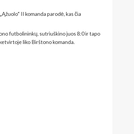
 „Ąžuolo“ II komanda parodė, kas čia
no futbolininkų, sutriuškino juos 8:0 ir tapo
 ketvirtoje liko Birštono komanda.