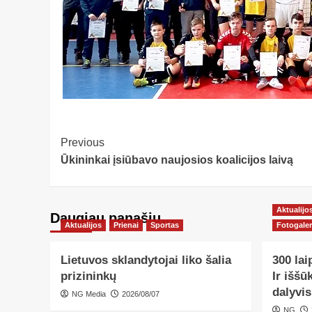
Post
Previous
Ūkininkai įsiūbavo naujosios koalicijos laivą
Navigation
Aktualijo
Daugiau panašių…
Aktualijos
Prienai
Sportas
Fotogaler
Lietuvos sklandytojai liko šalia
300 lai
prizininkų
Ir iššū
dalyvis
NG Media
2026/08/07
NG