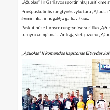
„Ąžuolas“ I ir Garliavos sportininkų susitikime st
Priešpaskutinės rungtynės vyko tarp „Ąžuolas“ I
šeimininkai, ir nugalėjo garliaviškius.
Paskutinėse turnyro rungtynėse susitiko „Ąžuola
turnyro čempionais. Antrąją vietą užėmė „Ąžuola
,,Ąžuolas“ II komandos kapitonas Eitvydas Ju