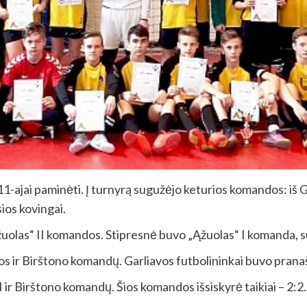
-ajai paminėti. Į turnyrą sugužėjo keturios komandos: iš Ga
ios kovingai.
Ąžuolas“ II komandos. Stipresnė buvo „Ąžuolas“ I komanda, su
s ir Birštono komandų. Garliavos futbolininkai buvo pranaš
 ir Birštono komandų. Šios komandos išsiskyrė taikiai – 2:2.