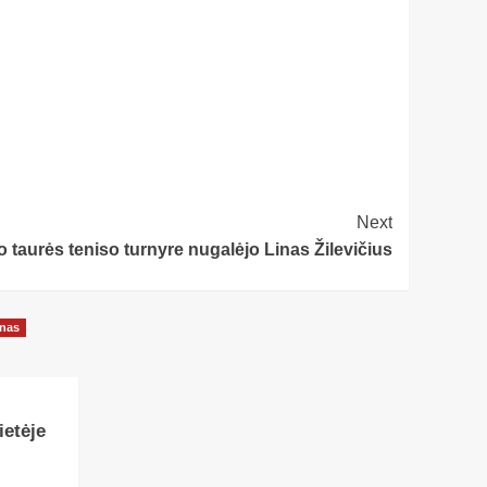
Next
o taurės teniso turnyre nugalėjo Linas Žilevičius
onas
etėje