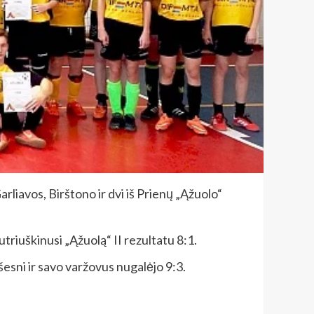
rliavos, Birštono ir dvi iš Prienų „Ąžuolo“
triuškinusi „Ąžuolą“ II rezultatu 8:1.
esni ir savo varžovus nugalėjo 9:3.