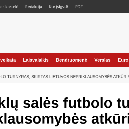
os kortelė
Redakcija
Kur įsigyti?
PDF
veikata
Laisvalaikis
Bendruomenė
Verslas
Euro
LO TURNYRAS, SKIRTAS LIETUVOS NEPRIKLAUSOMYBĖS ATKŪRIM
lų salės futbolo tu
klausomybės atkūr