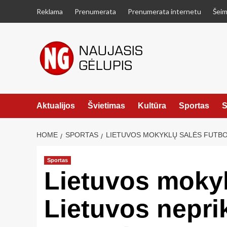
Skip
Reklama
Prenumerata
Prenumerata internetu
Šeim
to
content
Aktualijos
Švietimas
Kultūra
Sportas
S
HOME
SPORTAS
LIETUVOS MOKYKLŲ SALĖS FUTBO
Sportas
Lietuvos mokyk
Lietuvos nepri