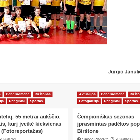
Jurgio Januli
s
Bendruomenė
Birštonas
Aktualijos
Bendruomenė
Biršt
ija
Renginiai
Sportas
Fotogalerija
Renginiai
Sportas
ptelių. 55 metrai aukščio.
Čempioniškas sezonas
kis, kurį įveikė kiekvienas
įprasmintas padėkos popi
 (Fotoreportažas)
Birštone
2026/07/21
Simona Rizgelytė
2026/06/03