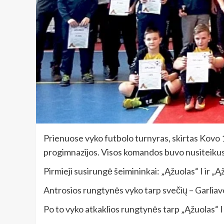
Prienuose vyko futbolo turnyras, skirtas Kovo 11
progimnazijos. Visos komandos buvo nusiteikus
Pirmieji susirungė šeimininkai: „Ąžuolas“ I ir „
Antrosios rungtynės vyko tarp svečių – Garliavo
Po to vyko atkaklios rungtynės tarp „Ąžuolas“ II