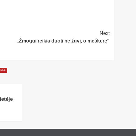
Next
„Žmogui reikia duoti ne žuvį, o meškerę“
onas
etėje