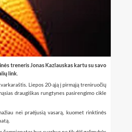
ktinės treneris Jonas Kazlauskas kartu su savo
lių link
.
tvarkaraštis. Liepos 20-ąją į pirmąją treniruočių
irmąsias draugiškas rungtynes pasirengimo cikle
mažiau nei praėjusią vasarą, kuomet rinktinės
natą.
pos čempionatas bus svarbus ne tik dėl galimybės