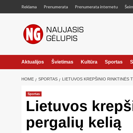
Skip
Reklama
Prenumerata
Prenumerata internetu
Šeim
to
content
Aktualijos
Švietimas
Kultūra
Sportas
S
HOME
SPORTAS
LIETUVOS KREPŠINIO RINKTINĖS T
Sportas
Lietuvos krepši
pergalių kelią