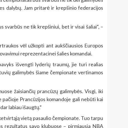
nes dalybų. Jam pritarė ir krepšinio federacijos
svarbūs ne tik krepšiniui, bet ir visai šaliai“, –
ertraukos vėl užkopti ant aukščiausios Europos
stovavimui reprezentacinei šalies komandai.
 pavyks išvengti lyderių traumų, jie turi realias
lietuvių galimybės šiame čempionate vertinamos
muose žaisiančių prancūzų galimybės. Visgi, iki
je pačioje Prancūzijos komandoje gali nebūti kai
 dar labiau išaugtų.“
ketvirtąją vietą pasaulio čempionate. Tuo tarpu
ius rezultatus savo klubuose – pirmiausia NBA