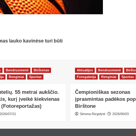
as lauko kavinėse turi būti
s
Bendruomenė
Birštonas
Aktualijos
Bendruomenė
Biršt
ija
Renginiai
Sportas
Fotogalerija
Renginiai
Sportas
ptelių. 55 metrai aukščio.
Čempioniškas sezonas
kis, kurį įveikė kiekvienas
įprasmintas padėkos popi
 (Fotoreportažas)
Birštone
2026/07/21
Simona Rizgelytė
2026/06/03