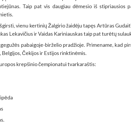
iejūnas. Taip pat vis daugiau dėmesio iš stipriausios 
ietis.
girsti, vienu kertinių Žalgirio žaidėju tapęs Artūras Gudaiti
Lukas Lekavičius ir Vaidas Kariniauskas taip pat turėtų sulau
ės gegužės pabaigoje-birželio pradžioje. Primename, kad 
 Belgijos, Čekijos ir Estijos rinktinėmis.
uropos krepšinio čempionatui tvarkaraštis:
ipėda
s
s.