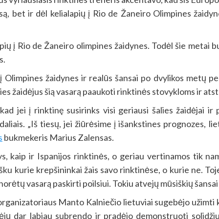
ksą, bet ir dėl kelialapių į Rio de Žaneiro Olimpines žaidy
pių į Rio de Žaneiro olimpines žaidynes. Todėl šie metai bus 
s.
 į Olimpines žaidynes ir realūs šansai po dvylikos metų p
lies žaidėjus šią vasarą paaukoti rinktinės stovykloms ir at
ad jei į rinktinę susirinks visi geriausi šalies žaidėjai ir
aliais. „Iš tiesų, jei žiūrėsime į išankstines prognozes, 
s
bukmekeris Marius Zalensas.
s, kaip ir Ispanijos rinktinės, o geriau vertinamos tik na
išku kurie krepšininkai žais savo rinktinėse, o kurie ne. To
 norėtų vasarą paskirti poilsiui. Tokiu atvejų mūsiškių šansai
organizatoriaus Manto Kalniečio lietuviai sugebėjo užimti 
ėjų dar labiau subrendo ir pradėjo demonstruoti solidž