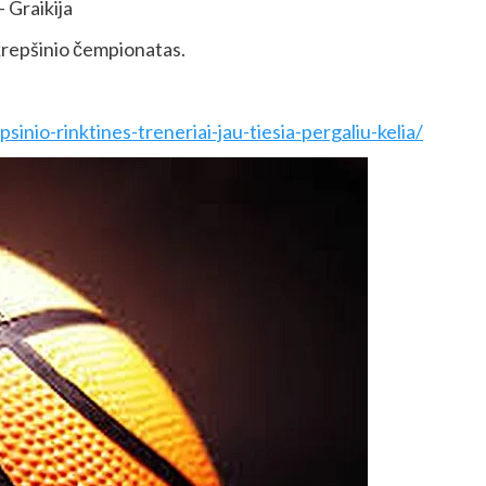
raikija
krepšinio čempionatas.
sinio-rinktines-treneriai-jau-tiesia-pergaliu-kelia/