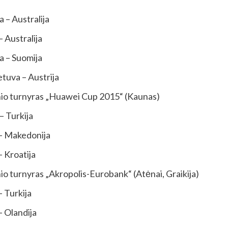
– Australija
Australija
 – Suomija
uva – Austrija
inio turnyras „Huawei Cup 2015“ (Kaunas)
Turkija
Makedonija
roatija
io turnyras „Akropolis-Eurobank“ (Atėnai, Graikija)
Turkija
landija