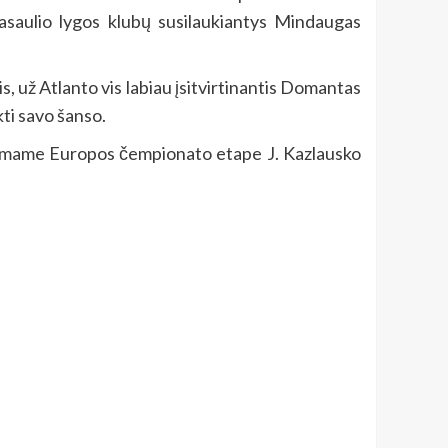
pasaulio lygos klubų susilaukiantys Mindaugas
s, už Atlanto vis labiau įsitvirtinantis Domantas
kti savo šanso.
pirmame Europos čempionato etape J. Kazlausko