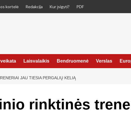
os kortelė
Redakcija
Kur įsigyti?
PDF
veikata
Laisvalaikis
Bendruomenė
Verslas
Euro
RENERIAI JAU TIESIA PERGALIŲ KELIĄ
nio rinktinės trener