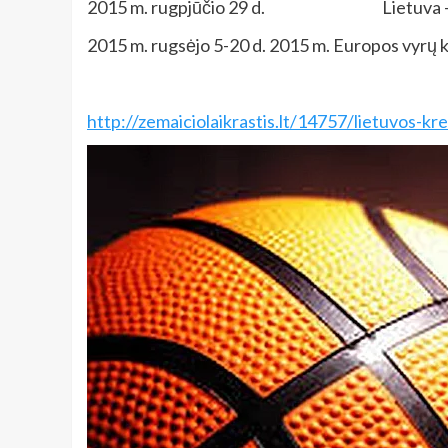
2015 m. rugpjūčio 29 d. Lietuva – G
2015 m. rugsėjo 5-20 d. 2015 m. Europos vyrų 
http://zemaiciolaikrastis.lt/14757/lietuvos-krep