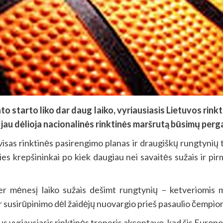
o starto liko dar daug laiko, vyriausiasis Lietuvos rin
 jau dėlioja nacionalinės rinktinės maršrutą būsimų perga
 visas rinktinės pasirengimo planas ir draugiškų rungtynių 
lies krepšininkai po kiek daugiau nei savaitės sužais ir p
er mėnesį laiko sužais dešimt rungtynių – ketveriomis 
r susirūpinimo dėl žaidėjų nuovargio prieš pasaulio čempio
us vyriausiasis rinktinės treneris akcentavo, kad šis Euro