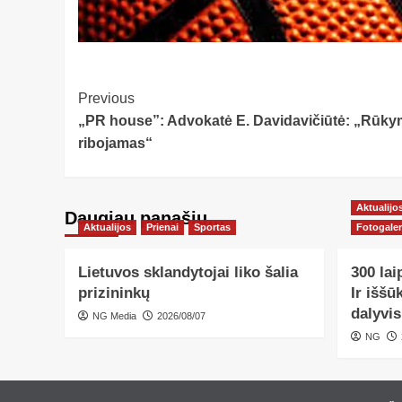
Post
Previous
„PR house”: Advokatė E. Davidavičiūtė: „Rūkym
Navigation
ribojamas“
Aktualijo
Daugiau panašių…
Aktualijos
Prienai
Sportas
Fotogaler
Lietuvos sklandytojai liko šalia
300 lai
prizininkų
Ir iššū
dalyvis
NG Media
2026/08/07
NG