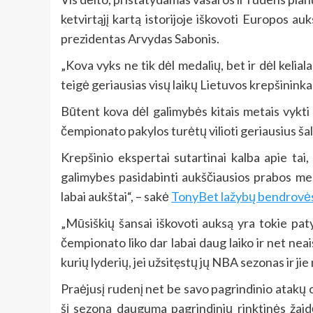
ketvirtąjį kartą istorijoje iškovoti Europos au
prezidentas Arvydas Sabonis.
„Kova vyks ne tik dėl medalių, bet ir dėl keliala
teigė geriausias visų laikų Lietuvos krepšininka
Būtent kova dėl galimybės kitais metais vykti
čempionato pakylos turėtų vilioti geriausius ša
Krepšinio ekspertai sutartinai kalba apie tai, k
galimybes pasidabinti aukščiausios prabos med
labai aukštai“, – sakė
TonyBet lažybų bendrovė
„Mūsiškių šansai iškovoti auksą yra tokie paty
čempionato liko dar labai daug laiko ir net nea
kurių lyderių, jei užsitęstų jų NBA sezonas ir jie
Praėjusį rudenį net be savo pagrindinio atakų 
šį sezoną dauguma pagrindinių rinktinės žaid