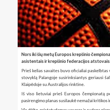
Nors iki šių metų Europos krepšinio čempionat
asistentais ir krepšinio federacijos atstovais
Prieš kelias savaites buvo oficialiai paskelbtas
stovyklą Palangoje susirinksiantys geriausi ša
Klaipėdoje su Australijos rinktine.
Iš viso lietuviai prieš Europos čempionatą p
pasirengimo planas susilaukė nemažai kritikos i
Vis dėlto, pristatydamas vasaros ir rudens plan