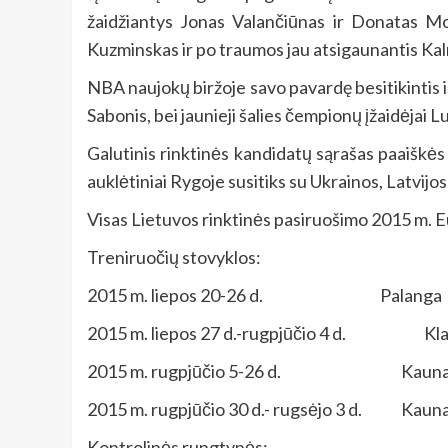
žaidžiantys Jonas Valančiūnas ir Donatas Mot
Kuzminskas ir po traumos jau atsigaunantis Kaln
NBA naujokų biržoje savo pavardę besitikintis iš
Sabonis, bei jaunieji šalies čempionų įžaidėjai 
Galutinis rinktinės kandidatų sąrašas paaišk
auklėtiniai Rygoje susitiks su Ukrainos, Latvijos,
Visas Lietuvos rinktinės pasiruošimo 2015 m. E
Treniruočių stovyklos:
2015 m. liepos 20-26 d. Palanga
2015 m. liepos 27 d.-rugpjūčio 4 d. Kla
2015 m. rugpjūčio 5-26 d. Kauna
2015 m. rugpjūčio 30 d.- rugsėjo 3 d. Kauna
Kontrolinės rungtynės: