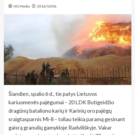
NG Media
2016/10/06
Šiandien, spalio 6 d., tie patys Lietuvos
kariuomenės pajėgumai – 20 LDK Butigeidžio
dragūnų bataliono karių ir Karinių oro pajėgų
sraigtasparnis Mi-8 – toliau teikia paramą gesinant
gaisrą granulių gamykloje Radviliškyje. Vakar