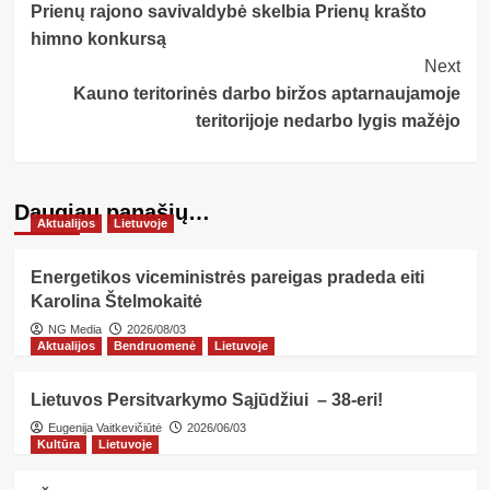
Prienų rajono savivaldybė skelbia Prienų krašto
Navigation
himno konkursą
Next
Kauno teritorinės darbo biržos aptarnaujamoje
teritorijoje nedarbo lygis mažėjo
Daugiau panašių…
Aktualijos
Lietuvoje
Energetikos viceministrės pareigas pradeda eiti
Karolina Štelmokaitė
NG Media
2026/08/03
Aktualijos
Bendruomenė
Lietuvoje
Lietuvos Persitvarkymo Sąjūdžiui – 38-eri!
Eugenija Vaitkevičiūtė
2026/06/03
Kultūra
Lietuvoje