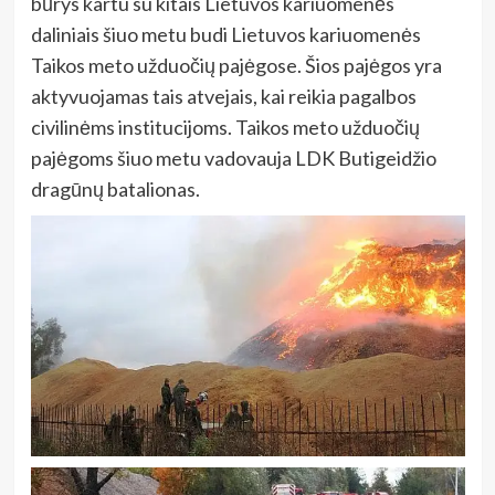
būrys kartu su kitais Lietuvos kariuomenės
daliniais šiuo metu budi Lietuvos kariuomenės
Taikos meto užduočių pajėgose. Šios pajėgos yra
aktyvuojamas tais atvejais, kai reikia pagalbos
civilinėms institucijoms. Taikos meto užduočių
pajėgoms šiuo metu vadovauja LDK Butigeidžio
dragūnų batalionas.