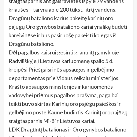
sraigtasparnis ant gaisravietės išpylė 79 vandens
kriaušes – tai yra apie 200 tūkst. litrų vandens.
Dragūnų bataliono karius pakeitę karinių oro
pajėgų Oro gynybos bataliono kariai yra likę budėti
kareivinėse ir bus pasiruošę pakeisti kolegas iš
Dragūnų bataliono.
Dėl pagalbos gaisrui gesinti granulių gamykloje
Radviliškyje į Lietuvos kariuomenę spalio 5 d.
kreipėsi Priešgaisrinės apsaugos ir gelbėjimo
departamentas prie Vidaus reikalų ministerijos.
Krašto apsaugos ministerijos ir kariuomenės
vadovybei priėmus pagalbos prašymą, pagalbai
teikti buvo skirtas Karinių oro pajėgų paieškos ir
gelbėjimo poste Kaune budintis Karinių oro pajėgų
sraigtasparnis Mi-8 ir Lietuvos kariai.
LDK Dragūnų batalionas ir Oro gynybos bataliono