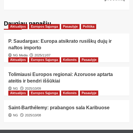
Daugiau panašių…
Aktualijos
Europos Sąjunga
Pasaulyje
Politika
P. Saudargas: Europa atsikrato rusiškų dujų ir
naftos importo
NG Media
2025/11/07
Aktualijos
Europos Sąjunga
Kelionės
Pasaulyje
Tolimiausi Europos regionai: Azoruose aptarta
ateitis ir bendri iššūkiai
NG
2025/10/09
Aktualijos
Europos Sąjunga
Kelionės
Pasaulyje
Saint-Barthélemy: prabangos sala Karibuose
NG
2025/10/08