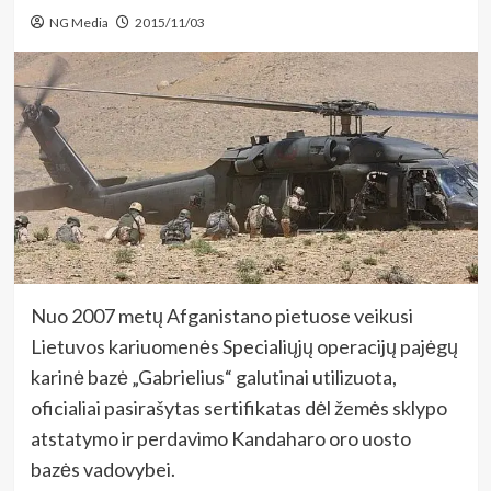
NG Media
2015/11/03
Nuo 2007 metų Afganistano pietuose veikusi
Lietuvos kariuomenės Specialiųjų operacijų pajėgų
karinė bazė „Gabrielius“ galutinai utilizuota,
oficialiai pasirašytas sertifikatas dėl žemės sklypo
atstatymo ir perdavimo Kandaharo oro uosto
bazės vadovybei.