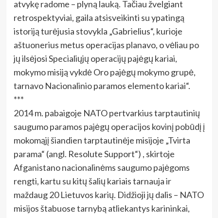
atvykę radome – plyną lauką. Tačiau žvelgiant
retrospektyviai, gaila atsisveikinti su ypatingą
istoriją turėjusia stovykla „Gabrielius“, kurioje
aštuonerius metus operacijas planavo, o vėliau po
jų ilsėjosi Specialiųjų operacijų pajėgų kariai,
mokymo misiją vykdė Oro pajėgų mokymo grupė,
tarnavo Nacionalinio paramos elemento kariai“.
***
2014 m. pabaigoje NATO pertvarkius tarptautinių
saugumo paramos pajėgų operacijos kovinį pobūdį į
mokomąjį šiandien tarptautinėje misijoje „Tvirta
parama“ (angl. Resolute Support“) , skirtoje
Afganistano nacionalinėms saugumo pajėgoms
rengti, kartu su kitų šalių kariais tarnauja ir
maždaug 20 Lietuvos karių. Didžioji jų dalis – NATO
misijos štabuose tarnybą atliekantys karininkai,