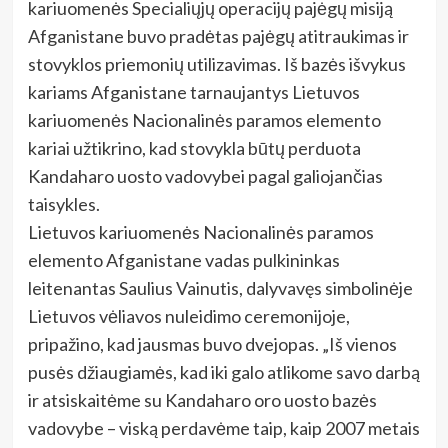
kariuomenės Specialiųjų operacijų pajėgų misiją
Afganistane buvo pradėtas pajėgų atitraukimas ir
stovyklos priemonių utilizavimas. Iš bazės išvykus
kariams Afganistane tarnaujantys Lietuvos
kariuomenės Nacionalinės paramos elemento
kariai užtikrino, kad stovykla būtų perduota
Kandaharo uosto vadovybei pagal galiojančias
taisykles.
Lietuvos kariuomenės Nacionalinės paramos
elemento Afganistane vadas pulkininkas
leitenantas Saulius Vainutis, dalyvavęs simbolinėje
Lietuvos vėliavos nuleidimo ceremonijoje,
pripažino, kad jausmas buvo dvejopas. „Iš vienos
pusės džiaugiamės, kad iki galo atlikome savo darbą
ir atsiskaitėme su Kandaharo oro uosto bazės
vadovybe – viską perdavėme taip, kaip 2007 metais