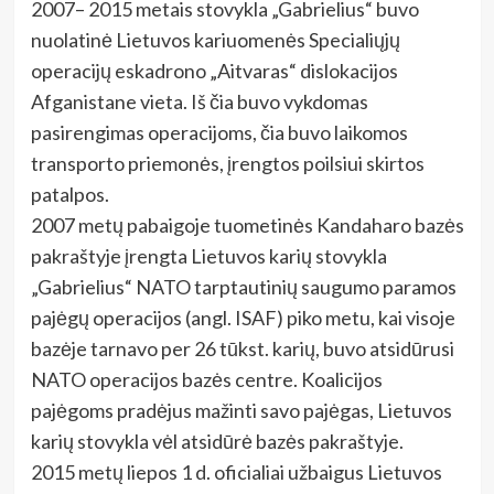
2007– 2015 metais stovykla „Gabrielius“ buvo
nuolatinė Lietuvos kariuomenės Specialiųjų
operacijų eskadrono „Aitvaras“ dislokacijos
Afganistane vieta. Iš čia buvo vykdomas
pasirengimas operacijoms, čia buvo laikomos
transporto priemonės, įrengtos poilsiui skirtos
patalpos.
2007 metų pabaigoje tuometinės Kandaharo bazės
pakraštyje įrengta Lietuvos karių stovykla
„Gabrielius“ NATO tarptautinių saugumo paramos
pajėgų operacijos (angl. ISAF) piko metu, kai visoje
bazėje tarnavo per 26 tūkst. karių, buvo atsidūrusi
NATO operacijos bazės centre. Koalicijos
pajėgoms pradėjus mažinti savo pajėgas, Lietuvos
karių stovykla vėl atsidūrė bazės pakraštyje.
2015 metų liepos 1 d. oficialiai užbaigus Lietuvos