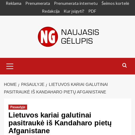
Skip
Reklama
Prenumerata
Prenumerata internetu
Šeimos kortelė
to
Redakcija
Kur įsigyti?
PDF
content
Primary
Menu
HOME
PASAULYJE
LIETUVOS KARIAI GALUTINAI
PASITRAUKĖ IŠ KANDAHARO PIETŲ AFGANISTANE
Pasaulyje
Lietuvos kariai galutinai
pasitraukė iš Kandaharo pietų
Afganistane