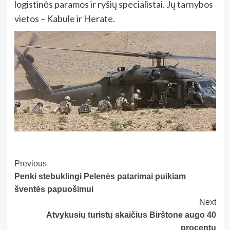
logistinės paramos ir ryšių specialistai. Jų tarnybos
vietos – Kabule ir Herate.
Post
Previous
Penki stebuklingi Pelenės patarimai puikiam
Navigation
šventės papuošimui
Next
Atvykusių turistų skaičius Birštone augo 40
procentų