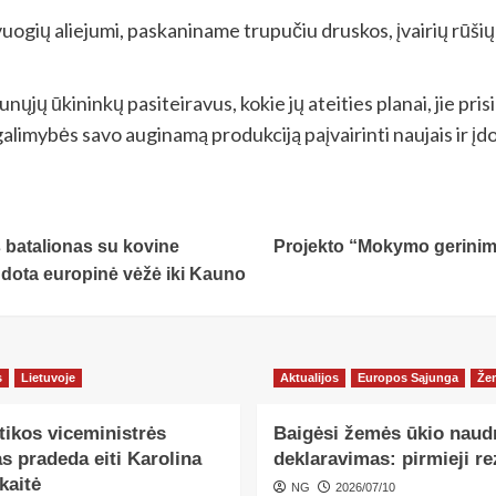
uogių aliejumi, paskaniname trupučiu druskos, įvairių rūši
nųjų ūkininkų pasiteiravus, kokie jų ateities planai, jie pri
galimybės savo auginamą produkciją paįvairinti naujais ir įd
 batalionas su kovine
Projekto “Mokymo gerinima
audota europinė vėžė iki Kauno
s
Lietuvoje
Aktualijos
Europos Sąjunga
Že
tikos viceministrės
Baigėsi žemės ūkio nau
s pradeda eiti Karolina
deklaravimas: pirmieji re
kaitė
NG
2026/07/10