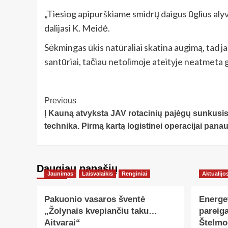
„Tiesiog apipurškiame smidrų daigus ūglius alyv
dalijasi K. Meidė.
Sėkmingas ūkis natūraliai skatina augimą, tad jau
santūriai, tačiau netolimoje ateityje neatmeta 
Post
Previous
Į Kauną atvyksta JAV rotacinių pajėgų sunkusis
Navigation
technika. Pirmą kartą logistinei operacijai pan
Daugiau panašių…
Jaunimas
Laisvalaikis
Renginiai
Aktualijo
Pakuonio vasaros šventė
Energe
„Žolynais kvepiančiu taku…
pareiga
Aitvarai“
Štelmo