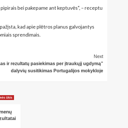
ų pipirais bei pakepame ant keptuvės“, – receptu
sipažįsta, kad apie plėtros planus galvojantys
omiais sprendimais.
Next
s ir rezultatų pasiekimas per įtraukųjį ugdymą”
dalyvių susitikimas Portugalijos mokykloje
mės ūkis
dmenų
zultatai