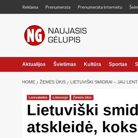
Skip
Reklama
Prenumerata
Prenumerata internetu
Šeim
to
content
Aktualijos
Švietimas
Kultūra
Sportas
S
HOME
ŽEMĖS ŪKIS
LIETUVIŠKI SMIDRAI – JAU LEN
Laisvalaikis
Lietuvoje
Žemės ūkis
Lietuviški smid
atskleidė, koks