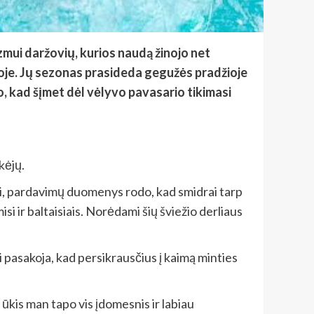
zmui daržovių, kurios naudą žinojo net
voje. Jų sezonas prasideda gegužės pradžioje
ko, kad šįmet dėl vėlyvo pavasario tikimasi
kėjų.
sgi, pardavimų duomenys rodo, kad smidrai tarp
i ir baltaisiais. Norėdami šių šviežio derliaus
i pasakoja, kad persikrausčius į kaimą minties
 ūkis man tapo vis įdomesnis ir labiau