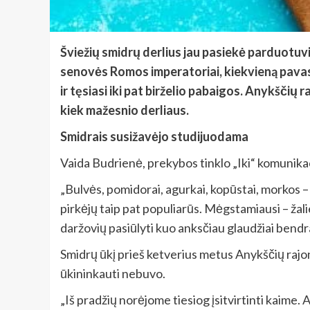
Šviežių smidrų derlius jau pasiekė parduotuvi
senovės Romos imperatoriai, kiekvieną pavasa
ir tęsiasi iki pat birželio pabaigos. Anykšči
kiek mažesnio derliaus.
Smidrais susižavėjo studijuodama
Vaida Budrienė, prekybos tinklo „Iki“ komunikac
„Bulvės, pomidorai, agurkai, kopūstai, morkos –
pirkėjų taip pat populiarūs. Mėgstamiausi – žali
daržovių pasiūlyti kuo anksčiau glaudžiai bendra
Smidrų ūkį prieš ketverius metus Anykščių rajone
ūkininkauti nebuvo.
„Iš pradžių norėjome tiesiog įsitvirtinti kaime.