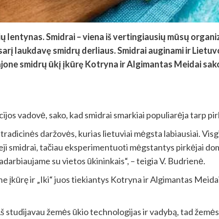
ų lentynas. Smidrai – viena iš vertingiausių mūsų organi
rį laukdavę smidrų derliaus. Smidrai auginami ir Lietu
ų rajone smidrų ūkį įkūrę Kotryna ir Algimantas Meidai sa
ijos vadovė, sako, kad smidrai smarkiai populiarėja tarp pir
 tradicinės daržovės, kurias lietuviai mėgsta labiausiai. Vi
eji smidrai, tačiau eksperimentuoti mėgstantys pirkėjai domis
darbiaujame su vietos ūkininkais“, – teigia V. Budrienė.
 įkūrę ir „Iki“ juos tiekiantys Kotryna ir Algimantas Meida
 Aš studijavau žemės ūkio technologijas ir vadybą, tad žemės