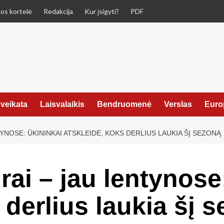
os kortelė
Redakcija
Kur įsigyti?
PDF
veikata
Laisvalaikis
Bendruomenė
Verslas
Euro
TYNOSE: ŪKININKAI ATSKLEIDĖ, KOKS DERLIUS LAUKIA ŠĮ SEZONĄ
rai – jau lentynose
 derlius laukia šį 