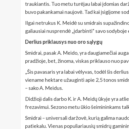
traukiantis. Tuo metu turėjau labai įdomias dar
buvo pakankamai naujovė. Tad kai įsigijome sody
Ilgai netrukus K. Meidė su smidrais supažindino i
galiausiai nusprendė „įdarbinti“ savo sodyboje e
Derlius priklausys nuo oro sąlygų
Smidrai, pasak A. Meido, yra daugiamečiai augal
pradžioje, bet, žinoma, viskas priklauso nuo pava
„Šis pavasaris yra labai vėlyvas, todėl šis derl
viename hektare užauginti apie 2,5 tonos smidrų. 
– sako A. Meidus.
Didžioji dalis darbo K. ir A. Meidų ūkyje yra atl
frezavimui. Sezono metu ūkio šeimininkams talki
Smidrai – universali daržovė, kurią galima naudo
patiekalu. Vienas populiariausių smidrų gamini