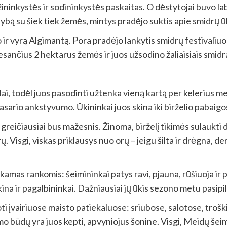
žininkystės ir sodininkystės paskaitas. O dėstytojai buvo la
bą su šiek tiek žemės, mintys pradėjo suktis apie smidrų ūk
r vyrą Algimantą. Pora pradėjo lankytis smidrų festivaliuose,
sančius 2 hektarus žemės ir juos užsodino žaliaisiais smidra
ai, todėl juos pasodinti užtenka vieną kartą per kelerius 
sario ankstyvumo. Ūkininkai juos skina iki birželio pabaigos,
ius greičiausiai bus mažesnis. Žinoma, birželį tikimės sulauk
Visgi, viskas priklausys nuo orų – jeigu šilta ir drėgna, derl
iekamas rankomis: šeimininkai patys ravi, pjauna, rūšiuoja ir
na ir pagalbininkai. Dažniausiai jų ūkis sezono metu pasipil
ti įvairiuose maisto patiekaluose: sriubose, salotose, trošk
mo būdų yra juos kepti, apvyniojus šonine. Visgi, Meidų šei