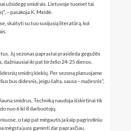
bai užsidegę smidrais. Lietuvoje tuomet tai
į“, – pasakoja K. Meidė.
 skaityti su tuo susijusią literatūrą, kol
is.
metus. Jų sezonas paprastai prasideda gegužės
 dažniausiai iki pat birželio 24-25 dienos.
ti didesnių smidrų kiekių. Per sezoną planuojame
ius bus didesnis, jeigu šalta, sausa – mažesnis“,
 plauna smidrus. Techniką naudoja išskirtinai tik
do nuo 6 iki 8 darbuotojų.
iniuose, o taip pat mėgautis ja kaip pagrindiniu
ma mėgsta juos gaminti dar paprasčiau.