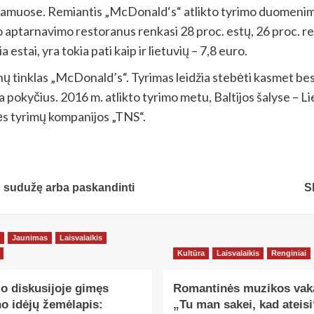
 namuose. Remiantis „McDonald‘s“ atlikto tyrimo duomenimi
to aptarnavimo restoranus renkasi 28 proc. estų, 26 proc. r
 estai, yra tokia pati kaip ir lietuvių – 7,8 euro.
nų tinklas „McDonald’s“. Tyrimas leidžia stebėti kasmet bes
ka pokyčius. 2016 m. atlikto tyrimo metu, Baltijos šalyse – Li
ės tyrimų kompanijos „TNS“.
a“ sudužę arba paskandinti
S
Jaunimas
Laisvalaikis
Kultūra
Laisvalaikis
Renginiai
o diskusijoje gimęs
Romantinės muzikos vak
o idėjų žemėlapis:
„Tu man sakei, kad ateisi