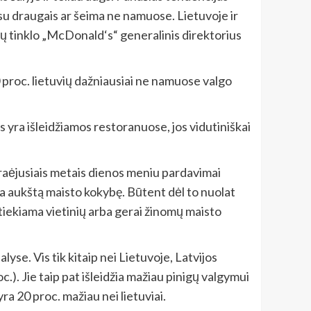
 su draugais ar šeima ne namuose. Lietuvoje ir
anų tinklo „McDonald‘s“ generalinis direktorius
 proc. lietuvių dažniausiai ne namuose valgo
 yra išleidžiamos restoranuose, jos vidutiniškai
raėjusiais metais dienos meniu pardavimai
kia aukštą maisto kokybę. Būtent dėl to nuolat
tiekiama vietinių arba gerai žinomų maisto
lyse. Vis tik kitaip nei Lietuvoje, Latvijos
). Jie taip pat išleidžia mažiau pinigų valgymui
ra 20 proc. mažiau nei lietuviai.