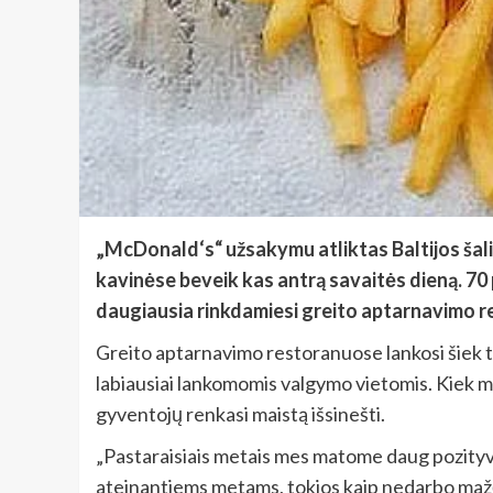
„McDonald‘s“ užsakymu atliktas Baltijos šali
kavinėse beveik kas antrą savaitės dieną. 70 
daugiausia rinkdamiesi greito aptarnavimo r
Greito aptarnavimo restoranuose lankosi šiek ti
labiausiai lankomomis valgymo vietomis. Kiek maž
gyventojų renkasi maistą išsinešti.
„Pastaraisiais metais mes matome daug pozityvi
ateinantiems metams, tokios kaip nedarbo mažėji