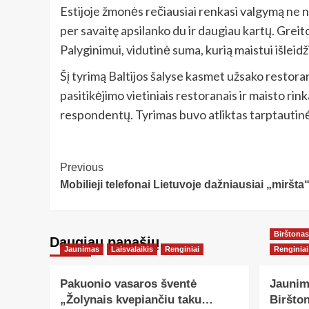
Estijoje žmonės rečiausiai renkasi valgymą ne
per savaitę apsilanko du ir daugiau kartų. Grei
Palyginimui, vidutinė suma, kurią maistui išleidžia
Šį tyrimą Baltijos šalyse kasmet užsako restora
pasitikėjimo vietiniais restoranais ir maisto rin
respondentų. Tyrimas buvo atliktas tarptautin
Post
Previous
Mobilieji telefonai Lietuvoje dažniausiai „miršt
Navigation
Birštonas
Daugiau panašių…
Jaunimas
Laisvalaikis
Renginiai
Renginiai
Pakuonio vasaros šventė
Jaunim
„Žolynais kvepiančiu taku…
Biršton