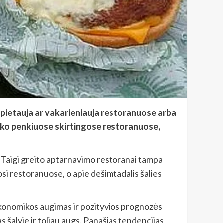
 pietauja ar vakarieniauja restoranuose arba
lanko penkiuose skirtingose restoranuose,
. Taigi greito aptarnavimo restoranai tampa
osi restoranuose, o apie dešimtadalis šalies
 Ekonomikos augimas ir pozityvios prognozės
 šalyje ir toliau augs. Panašias tendencijas