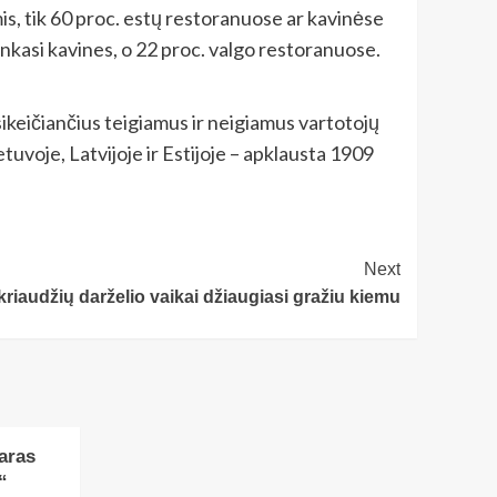
s, tik 60 proc. estų restoranuose ar kavinėse
enkasi kavines, o 22 proc. valgo restoranuose.
ikeičiančius teigiamus ir neigiamus vartotojų
etuvoje, Latvijoje ir Estijoje – apklausta 1909
Next
kriaudžių darželio vaikai džiaugiasi gražiu kiemu
aras
“