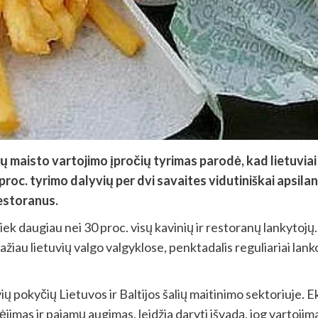
ų maisto vartojimo įpročių tyrimas parodė, kad lietuviai
proc. tyrimo dalyvių per dvi savaites vidutiniškai apsi
estoranus.
ek daugiau nei 30 proc. visų kavinių ir restoranų lankytojų
iau lietuvių valgo valgyklose, penktadalis reguliariai lank
ų pokyčių Lietuvos ir Baltijos šalių maitinimo sektoriuje.
mas ir pajamų augimas, leidžia daryti išvadą, jog vartojimas