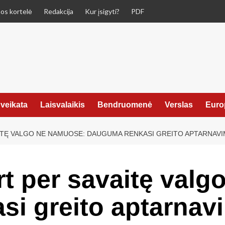
os kortelė
Redakcija
Kur įsigyti?
PDF
veikata
Laisvalaikis
Bendruomenė
Verslas
Euro
VAITĘ VALGO NE NAMUOSE: DAUGUMA RENKASI GREITO APTARNA
art per savaitę val
i greito aptarnav