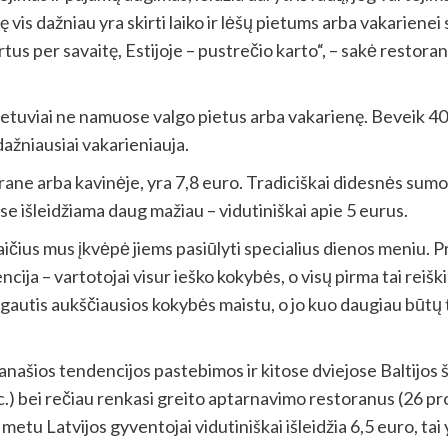
is dažniau yra skirti laiko ir lėšų pietums arba vakarienei
rtus per savaitę, Estijoje – pustrečio karto“, – sakė restor
ietuviai ne namuose valgo pietus arba vakarienę. Beveik 40
dažniausiai vakarieniauja.
rane arba kavinėje, yra 7,8 euro. Tradiciškai didesnės sumos
e išleidžiama daug mažiau – vidutiniškai apie 5 eurus.
ius mus įkvėpė jiems pasiūlyti specialius dienos meniu. P
ncija – vartotojai visur ieško kokybės, o visų pirma tai reiš
ėgautis aukščiausios kokybės maistu, o jo kuo daugiau būtų 
panašios tendencijos pastebimos ir kitose dviejose Baltijos ša
) bei rečiau renkasi greito aptarnavimo restoranus (26 proc.
tu Latvijos gyventojai vidutiniškai išleidžia 6,5 euro, tai y