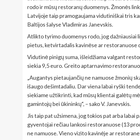
rodo ir mūsų restoranų duomenys. Žmonės linkę v
Latvijoje taip pramogaujama vidutiniškai tris ka
Baltijos šalyse Vladimiras Janevskis.
Atlikto tyrimo duomenys rodo, jog dažniausiai l
pietus, ketvirtadalis kavinėse ar restoranuose 
Vidutinė pinigų suma, išleidžiama valgant resto
siekia 9,5 euro. Greito aptarnavimo restoranuos
„Augantys pietaujančių ne namuose žmonių skaič
išaugo dešimtadaliu. Dar viena labai ryški tende
siekiame užtikrinti, kad mūsų klientai galėtų m
gamintojų bei ūkininkų“, – sako V. Janevskis.
Jis taip pat užsimena, jog tokios pat arba labai 
gyventojai rečiau lankosi restoranuose (13 proc.
ne namuose. Vieno vizito kavinėje ar restorane me