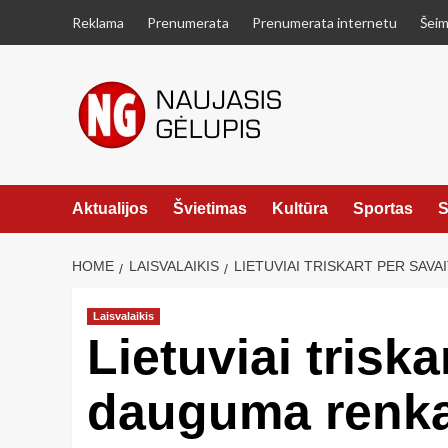
Skip
Reklama
Prenumerata
Prenumerata internetu
Šeim
to
content
Aktualijos
Švietimas
Kultūra
Sportas
S
HOME
LAISVALAIKIS
LIETUVIAI TRISKART PER SA
Laisvalaikis
Lietuviai trisk
dauguma renkas