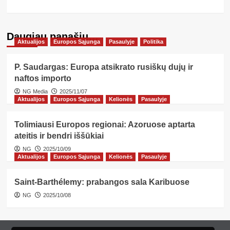
Daugiau panašių…
Aktualijos
Europos Sąjunga
Pasaulyje
Politika
P. Saudargas: Europa atsikrato rusiškų dujų ir
naftos importo
NG Media
2025/11/07
Aktualijos
Europos Sąjunga
Kelionės
Pasaulyje
Tolimiausi Europos regionai: Azoruose aptarta
ateitis ir bendri iššūkiai
NG
2025/10/09
Aktualijos
Europos Sąjunga
Kelionės
Pasaulyje
Saint-Barthélemy: prabangos sala Karibuose
NG
2025/10/08