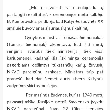
„Mūsų laisvė – tai visų Lenkijos kartų
pastangų rezultatas”, – ceremonijos metu kalbėjo
B. Komorovskis, pridūręs, kad Katynės žudynės XX
amžiuje buvo vienas žiauriausių nusikaltimų.
Gynybos ministras Tomašas Siemoniakas
(Tomasz Siemoniak) akcentavo, kad šių metų
renginiai svarbūs tiek ministerijai, tiek visai
kariuomenei, kadangi šia iškilminga ceremonija
pagerbiama dešimtys tūkstančių karių, žuvusių
NKVD pareigūnų rankose. Ministras taip pat
pranešė, kad dar šiemet duris atvers Katynės
žudynėms skirtas muziejus.
Per masinės žudynes, kurias 1940 metų
pavasarį miške Rusijoje netoli Smolensko įvykdė
NKVD pareigūnai, žuvo 22 tūkst. Lenkijos