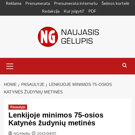
Skip
Reklama
Prenumerata
Prenumerata internetu
Šeimos kortelė
to
Redakcija
Kur įsigyti?
PDF
content
Primary
Menu
HOME
PASAULYJE
LENKIJOJE MINIMOS 75-OSIOS
KATYNĖS ŽUDYNIŲ METINĖS
Pasaulyje
Lenkijoje minimos 75-osios
Katynės žudynių metinės
NG Media
2015/04/07