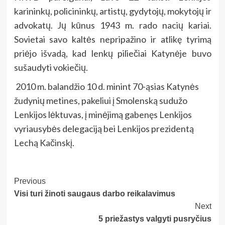
karininkų, policininkų, artistų, gydytojų, mokytojų ir
advokatų. Jų kūnus 1943 m. rado nacių kariai.
Sovietai savo kaltės nepripažino ir atlikę tyrimą
priėjo išvadą, kad lenkų piliečiai Katynėje buvo
sušaudyti vokiečių.
2010 m. balandžio 10 d. minint 70-ąsias Katynės
žudynių metines, pakeliui į Smolenską sudužo
Lenkijos lėktuvas, į minėjimą gabenęs Lenkijos
vyriausybės delegaciją bei Lenkijos prezidentą
Lechą Kačinskį.
Post
Previous
Visi turi žinoti saugaus darbo reikalavimus
Navigation
Next
5 priežastys valgyti pusryčius