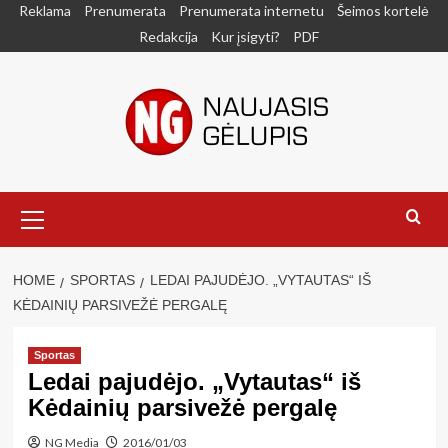
Skip
Reklama
Prenumerata
Prenumerata internetu
Šeimos kortelė
to
Redakcija
Kur įsigyti?
PDF
content
Primary
Menu
HOME
SPORTAS
LEDAI PAJUDĖJO. „VYTAUTAS“ IŠ
KĖDAINIŲ PARSIVEŽĖ PERGALĘ
Sportas
Ledai pajudėjo. „Vytautas“ iš
Kėdainių parsivežė pergalę
NG Media
2016/01/03