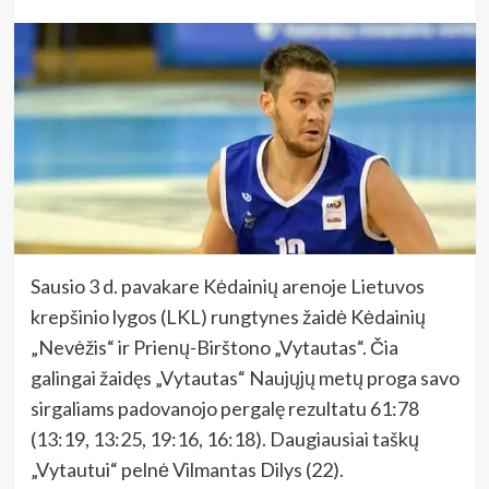
Sausio 3 d. pavakare Kėdainių arenoje Lietuvos
krepšinio lygos (LKL) rungtynes žaidė Kėdainių
„Nevėžis“ ir Prienų-Birštono „Vytautas“. Čia
galingai žaidęs „Vytautas“ Naujųjų metų proga savo
sirgaliams padovanojo pergalę rezultatu 61:78
(13:19, 13:25, 19:16, 16:18). Daugiausiai taškų
„Vytautui“ pelnė Vilmantas Dilys (22).