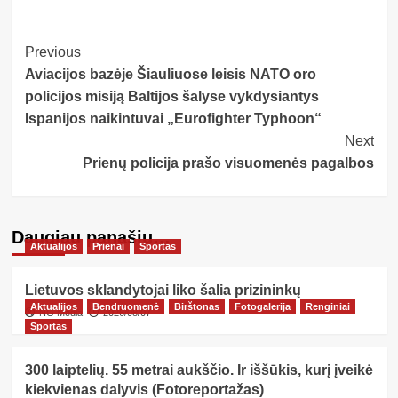
Post
Previous
Aviacijos bazėje Šiauliuose leisis NATO oro
Navigation
policijos misiją Baltijos šalyse vykdysiantys
Ispanijos naikintuvai „Eurofighter Typhoon“
Next
Prienų policija prašo visuomenės pagalbos
Daugiau panašių…
Aktualijos
Prienai
Sportas
Lietuvos sklandytojai liko šalia prizininkų
Aktualijos
Bendruomenė
Birštonas
Fotogalerija
Renginiai
NG Media
2026/08/07
Sportas
300 laiptelių. 55 metrai aukščio. Ir iššūkis, kurį įveikė
kiekvienas dalyvis (Fotoreportažas)