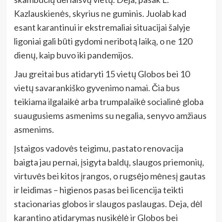
Kazlauskienės, skyrius ne guminis. Juolab kad
esant karantinui ir ekstremaliai situacijai šalyje
ligoniai gali būti gydomi neribotą laiką, o ne 120
dienų, kaip buvo iki pandemijos.
Jau greitai bus atidaryti 15 vietų Globos bei 10
vietų savarankiško gyvenimo namai. Čia bus
teikiama ilgalaikė arba trumpalaikė socialinė globa
suaugusiems asmenims su negalia, senyvo amžiaus
asmenims.
Įstaigos vadovės teigimu, pastato renovacija
baigta jau pernai, įsigyta baldų, slaugos priemonių,
virtuvės bei kitos įrangos, o rugsėjo mėnesį gautas
ir leidimas – higienos pasas bei licencija teikti
stacionarias globos ir slaugos paslaugas. Deja, dėl
karantino atidarymas nusikėlė ir Globos bei