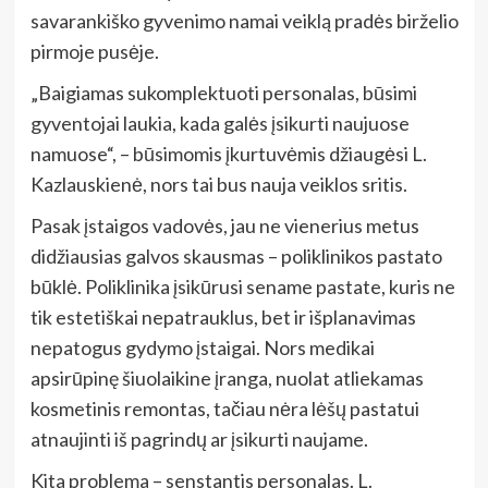
savarankiško gyvenimo namai veiklą pradės birželio
pirmoje pusėje.
„Baigiamas sukomplektuoti personalas, būsimi
gyventojai laukia, kada galės įsikurti naujuose
namuose“, – būsimomis įkurtuvėmis džiaugėsi L.
Kazlauskienė, nors tai bus nauja veiklos sritis.
Pasak įstaigos vadovės, jau ne vienerius metus
didžiausias galvos skausmas – poliklinikos pastato
būklė. Poliklinika įsikūrusi sename pastate, kuris ne
tik estetiškai nepatrauklus, bet ir išplanavimas
nepatogus gydymo įstaigai. Nors medikai
apsirūpinę šiuolaikine įranga, nuolat atliekamas
kosmetinis remontas, tačiau nėra lėšų pastatui
atnaujinti iš pagrindų ar įsikurti naujame.
Kita problema – senstantis personalas. L.