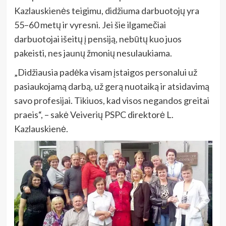
Kazlauskienės teigimu, didžiuma darbuotojų yra
55–60 metų ir vyresni. Jei šie ilgamečiai
darbuotojai išeitų į pensiją, nebūtų kuo juos
pakeisti, nes jaunų žmonių nesulaukiama.
„Didžiausia padėka visam įstaigos personalui už
pasiaukojamą darbą, už gerą nuotaiką ir atsidavimą
savo profesijai. Tikiuos, kad visos negandos greitai
praeis“, – sakė Veiverių PSPC direktorė L.
Kazlauskienė.