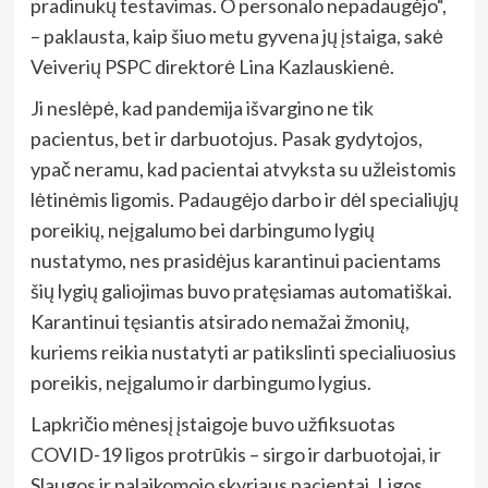
pradinukų testavimas. O personalo nepadaugėjo“,
– paklausta, kaip šiuo metu gyvena jų įstaiga, sakė
Veiverių PSPC direktorė Lina Kazlauskienė.
Ji neslėpė, kad pandemija išvargino ne tik
pacientus, bet ir darbuotojus. Pasak gydytojos,
ypač neramu, kad pacientai atvyksta su užleistomis
lėtinėmis ligomis. Padaugėjo darbo ir dėl specialiųjų
poreikių, neįgalumo bei darbingumo lygių
nustatymo, nes prasidėjus karantinui pacientams
šių lygių galiojimas buvo pratęsiamas automatiškai.
Karantinui tęsiantis atsirado nemažai žmonių,
kuriems reikia nustatyti ar patikslinti specialiuosius
poreikis, neįgalumo ir darbingumo lygius.
Lapkričio mėnesį įstaigoje buvo užfiksuotas
COVID-19 ligos protrūkis – sirgo ir darbuotojai, ir
Slaugos ir palaikomojo skyriaus pacientai. Ligos