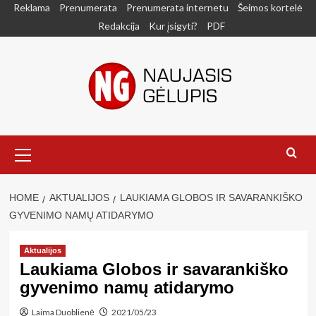
Skip
Reklama
Prenumerata
Prenumerata internetu
Šeimos kortelė
to
Redakcija
Kur įsigyti?
PDF
content
Primary
Menu
HOME
AKTUALIJOS
LAUKIAMA GLOBOS IR SAVARANKIŠKO
GYVENIMO NAMŲ ATIDARYMO
Aktualijos
Laukiama Globos ir savarankiško
gyvenimo namų atidarymo
Laima Duoblienė
2021/05/23