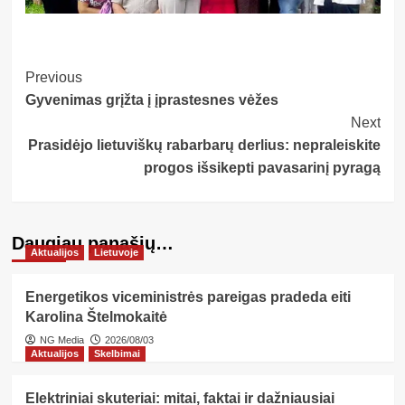
Post
Previous
Gyvenimas grįžta į įprastesnes vėžes
Navigation
Next
Prasidėjo lietuviškų rabarbarų derlius: nepraleiskite
progos išsikepti pavasarinį pyragą
Daugiau panašių…
Aktualijos
Lietuvoje
Energetikos viceministrės pareigas pradeda eiti
Karolina Štelmokaitė
NG Media
2026/08/03
Aktualijos
Skelbimai
Elektriniai skuteriai: mitai, faktai ir dažniausiai