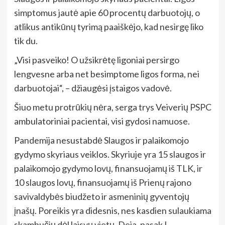
simptomus jautė apie 60 procentų darbuotojų, o
atlikus antikūnų tyrimą paaiškėjo, kad nesirgę liko
tik du.
„Visi pasveiko! O užsikrėtę ligoniai persirgo
lengvesne arba net besimptome ligos forma, nei
darbuotojai“, – džiaugėsi įstaigos vadovė.
Šiuo metu protrūkių nėra, serga trys Veiverių PSPC
ambulatoriniai pacientai, visi gydosi namuose.
Pandemija nesustabdė Slaugos ir palaikomojo
gydymo skyriaus veiklos. Skyriuje yra 15 slaugos ir
palaikomojo gydymo lovų, finansuojamų iš TLK, ir
10 slaugos lovų, finansuojamų iš Prienų rajono
savivaldybės biudžeto ir asmeninių gyventojų
įnašų. Poreikis yra didesnis, nes kasdien sulaukiama
skambučių dėl laisvų vietų. Deja, pasak L.