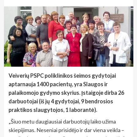
Veiverių PSPC poliklinikos šeimos gydytojai
aptarnauja 1400 pacientų, yra Slaugos ir
palaikomojo gydymo skyrius. Įstaigoje dirba 26
darbuotojai (iš jų 4 gydytojai, 9 bendrosios
praktikos slaugytojos, 1 laborantė).
„Šiuo metu daugiausiai darbuotojų laiko užima
skiepijimas. Neseniai prisidėjo ir dar viena veikla –