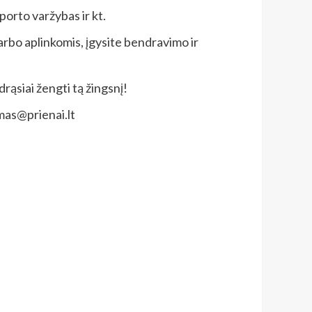
porto varžybas ir kt.
arbo aplinkomis, įgysite bendravimo ir
rąsiai žengti tą žingsnį!
omas@prienai.lt