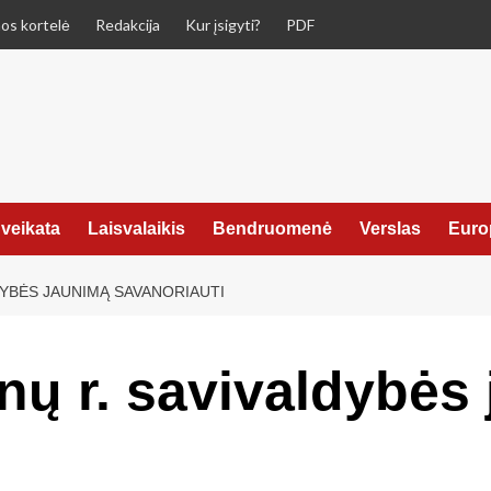
os kortelė
Redakcija
Kur įsigyti?
PDF
veikata
Laisvalaikis
Bendruomenė
Verslas
Euro
DYBĖS JAUNIMĄ SAVANORIAUTI
nų r. savivaldybės