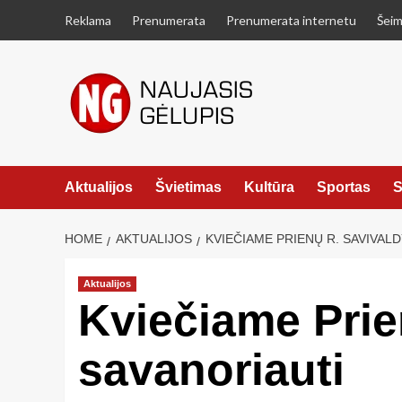
Skip
Reklama
Prenumerata
Prenumerata internetu
Šeim
to
content
Aktualijos
Švietimas
Kultūra
Sportas
S
HOME
AKTUALIJOS
KVIEČIAME PRIENŲ R. SAVIVAL
Aktualijos
Kviečiame Prie
savanoriauti