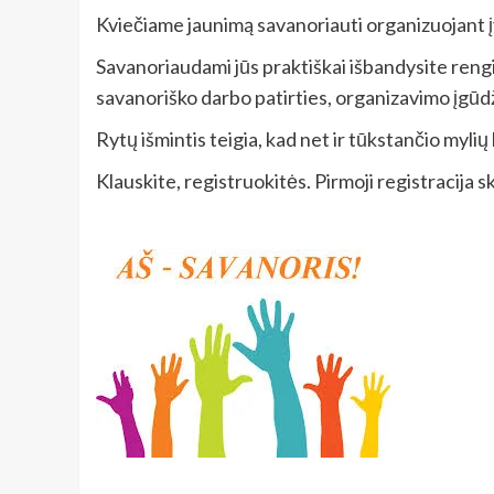
Kviečiame jaunimą savanoriauti organizuojant įv
Savanoriaudami jūs praktiškai išbandysite rengi
savanoriško darbo patirties, organizavimo įgūdž
Rytų išmintis teigia, kad net ir tūkstančio myli
Klauskite, registruokitės. Pirmoji registracija 