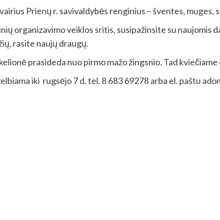
airius Prienų r. savivaldybės renginius – šventes, muges, s
nių organizavimo veiklos sritis, susipažinsite su naujomis d
ių, rasite naujų draugų.
ų kelionė prasideda nuo pirmo mažo žingsnio. Tad kviečiame d
skelbiama iki rugsėjo 7 d. tel. 8 683 69278 arba el. paštu ad