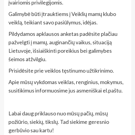
įvairiomis privilegijomis.
Galimybė būti įtrauktiems į Veiklių mamų klubo
veiklą, teikiant savo pasiūlymus, idėjas.
Pildydamos apklausos anketas padėsite plačiau
pažvelgti į mamų, auginančių vaikus, situaciją
Lietuvoje, išsiaiškinti poreikius bei galimybes
šeimos atžvilgiu.
Prisidėsite prie veiklos tęstinumo užtikrinimo.
Apie mūsų vykdomas veiklas, renginius, mokymus,
susitikimus informuosime jus asmeniškai el.paštu.
Labai daug priklauso nuo mūsų pačių, mūsų
požiūrio, siekių, tikslų. Tad siekime geresnio
gerbūvio sau kartu!