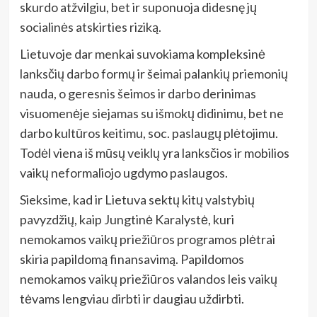
skurdo atžvilgiu, bet ir suponuoja didesnę jų
socialinės atskirties riziką.
Lietuvoje dar menkai suvokiama kompleksinė
lanksčių darbo formų ir šeimai palankių priemonių
nauda, o geresnis šeimos ir darbo derinimas
visuomenėje siejamas su išmokų didinimu, bet ne
darbo kultūros keitimu, soc. paslaugų plėtojimu.
Todėl viena iš mūsų veiklų yra lanksčios ir mobilios
vaikų neformaliojo ugdymo paslaugos.
Sieksime, kad ir Lietuva sektų kitų valstybių
pavyzdžių, kaip Jungtinė Karalystė, kuri
nemokamos vaikų priežiūros programos plėtrai
skiria papildomą finansavimą. Papildomos
nemokamos vaikų priežiūros valandos leis vaikų
tėvams lengviau dirbti ir daugiau uždirbti.