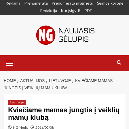
Skip
Reklama
Prenumerata
Prenumerata internetu
Šeimos kortelė
to
Redakcija
Kur įsigyti?
PDF
content
Primary
Menu
HOME
AKTUALIJOS
LIETUVOJE
KVIEČIAME MAMAS
JUNGTIS Į VEIKLIŲ MAMŲ KLUBĄ
Lietuvoje
Kviečiame mamas jungtis į veiklių
mamų klubą
NG Media
2016/02/08