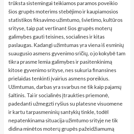
trūksta sistemingai teikiamos paramos poveikio
šios grupės moterims stebėjimo ir kaupiamosios
statistikos fiksavimo užimtumo, švietimo, kultūros
srityse, taip pat vertinant šios grupės moterų
galimybes gauti teisines, socialines ir kitas
paslaugas. Kadangi užimtumas yra viena iš esminių
suaugusio asmens gyvenimo sričių, o jo kokybė tam
tikra prasme lemia galimybes ir pasitenkinimą
kitose gyvenimo srityse, nes sukuria finansines
prielaidas tenkinti įvairius asmens poreikius.
Užimtumas, darbas yra svarbus ne tik kaip pajamų
šaltinis. Tai ir socialinės įtraukties priemonė,
padedanti užmegzti ryšius su platesne visuomene
ir kartu tarpasmeninių santykių tinkle, todėl
nepatenkinama situacija užimtumo srityje ne tik
didina minėtos moterų grupės pažeidžiamumą