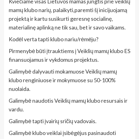
Kviečiame visas Lietuvos mamas jungtis prie veiklių
mamų klubo narių, palaikyti,paremti šį inicijuojamą
projektą ir kartu susikurti geresnę socialinę,
materialinę aplinką ne tik sau, bet ir savo vaikams.
Kodėl verta tapti klubo nariu/rėmėju?
Pirmenybė būti įtrauktiems į Veiklių mamų klubo ES
finansuojamus ir vykdomus projektus.
Galimybė dalyvauti mokamuose Veiklių mamų
klubo renginiuose ir mokymuose su 50-100%
nuolaida.
Galimybė naudotis Veiklių mamų klubo resursais ir
vardu.
Galimybė tapti įvairių sričių vadovais.
Galimybė klubo veiklai įsibėgėjus pasinaudoti