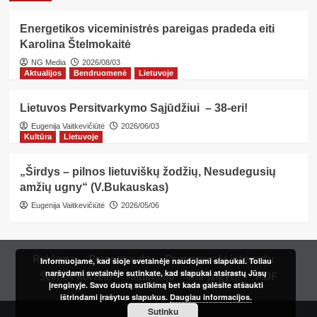
Energetikos viceministrės pareigas pradeda eiti
Karolina Štelmokaitė
NG Media
2026/08/03
Aktualijos
Bendruomenė
Lietuvoje
Lietuvos Persitvarkymo Sąjūdžiui – 38-eri!
Eugenija Vaitkevičiūtė
2026/06/03
Kultūra
Lietuvoje
„Širdys – pilnos lietuviškų žodžių, Nesudegusių
amžių ugny“ (V.Bukauskas)
Eugenija Vaitkevičiūtė
2026/05/06
Reklama
Prenumerata
Prenumerata internetu
Informuojame, kad šioje svetainėje naudojami slapukai. Toliau
naršydami svetainėje sutinkate, kad slapukai atsirastų Jūsų
Šeimos kortelė
Redakcija
Kur įsigyti?
PDF
įrenginyje. Savo duotą sutikimą bet kada galėsite atšaukti
ištrindami įrašytus slapukus.
Daugiau informacijos.
Sutinku