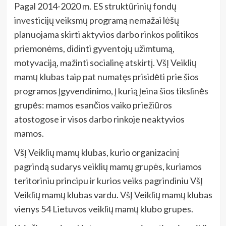
Pagal 2014-2020 m. ES struktūrinių fondų
investicijų veiksmų programą nemažai lėšų
planuojama skirti aktyvios darbo rinkos politikos
priemonėms, didinti gyventojų užimtumą,
motyvaciją, mažinti socialinę atskirtį. VšĮ Veiklių
mamų klubas taip pat numatęs prisidėti prie šios
programos įgyvendinimo, į kurią įeina šios tikslinės
grupės: mamos esančios vaiko priežiūros
atostogose ir visos darbo rinkoje neaktyvios
mamos.
VšĮ Veiklių mamų klubas, kurio organizacinį
pagrindą sudarys veiklių mamų grupės, kuriamos
teritoriniu principu ir kurios veiks pagrindiniu VšĮ
Veiklių mamų klubas vardu. VšĮ Veiklių mamų klubas
vienys 54 Lietuvos veiklių mamų klubo grupes.