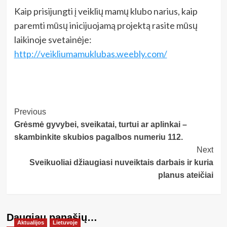
Kaip prisijungti į veiklių mamų klubo narius, kaip
paremti mūsų inicijuojamą projektą rasite mūsų
laikinoje svetainėje:
http://veikliumamuklubas.weebly.com/
Post
Previous
Grėsmė gyvybei, sveikatai, turtui ar aplinkai –
Navigation
skambinkite skubios pagalbos numeriu 112.
Next
Sveikuoliai džiaugiasi nuveiktais darbais ir kuria
planus ateičiai
Daugiau panašių…
Aktualijos
Lietuvoje