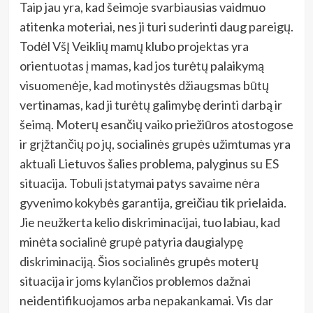
Taip jau yra, kad šeimoje svarbiausias vaidmuo
atitenka moteriai, nes ji turi suderinti daug pareigų.
Todėl VšĮ Veiklių mamų klubo projektas yra
orientuotas į mamas, kad jos turėtų palaikymą
visuomenėje, kad motinystės džiaugsmas būtų
vertinamas, kad ji turėtų galimybę derinti darbą ir
šeimą. Moterų esančių vaiko priežiūros atostogose
ir grįžtančių po jų, socialinės grupės užimtumas yra
aktuali Lietuvos šalies problema, palyginus su ES
situacija. Tobuli įstatymai patys savaime nėra
gyvenimo kokybės garantija, greičiau tik prielaida.
Jie neužkerta kelio diskriminacijai, tuo labiau, kad
minėta socialinė grupė patyria daugialypę
diskriminaciją. Šios socialinės grupės moterų
situacija ir joms kylančios problemos dažnai
neidentifikuojamos arba nepakankamai. Vis dar