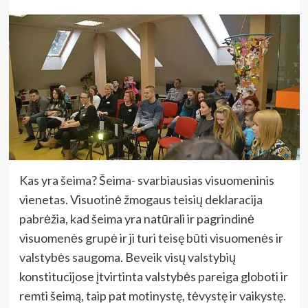
Kas yra šeima? Šeima- svarbiausias visuomeninis
vienetas. Visuotinė žmogaus teisių deklaracija
pabrėžia, kad šeima yra natūrali ir pagrindinė
visuomenės grupė ir ji turi teisę būti visuomenės ir
valstybės saugoma. Beveik visų valstybių
konstitucijose įtvirtinta valstybės pareiga globoti ir
remti šeimą, taip pat motinystę, tėvystę ir vaikystę.