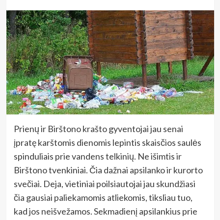
Prienų ir Birštono krašto gyventojai jau senai
įpratę karštomis dienomis lepintis skaisčios saulės
spinduliais prie vandens telkinių. Ne išimtis ir
Birštono tvenkiniai. Čia dažnai apsilanko ir kurorto
svečiai. Deja, vietiniai poilsiautojai jau skundžiasi
čia gausiai paliekamomis atliekomis, tiksliau tuo,
kad jos neišvežamos. Sekmadienį apsilankius prie