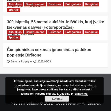
Aktualijos
Bendruomenė
Birštonas
Fotogalerija
Renginiai
NG Media
2026/08/06
Sportas
300 laiptelių. 55 metrai aukščio. Ir iššūkis, kurį įveikė
kiekvienas dalyvis (Fotoreportažas)
Aktualijos
Bendruomenė
Birštonas
Fotogalerija
Renginiai
NG
2026/07/21
Sportas
Čempioniškas sezonas įprasmintas padėkos
popietėje Birštone
Simona Rizgelytė
2026/06/03
Reklama
Prenumerata
Prenumerata internetu
Informuojame, kad šioje svetainėje naudojami slapukai. Toliau
naršydami svetainėje sutinkate, kad slapukai atsirastų Jūsų
Šeimos kortelė
Redakcija
Kur įsigyti?
PDF
įrenginyje. Savo duotą sutikimą bet kada galėsite atšaukti
ištrindami įrašytus slapukus.
Daugiau informacijos.
Sutinku
Naujasis Gėlupis © 2022
|
CoverNews
by AF themes.