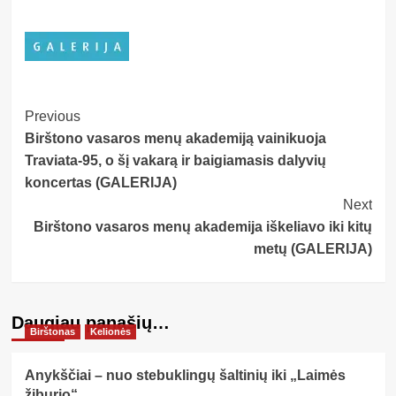
Post
Previous
Birštono vasaros menų akademiją vainikuoja
Navigation
Traviata-95, o šį vakarą ir baigiamasis dalyvių
koncertas (GALERIJA)
Next
Birštono vasaros menų akademija iškeliavo iki kitų
metų (GALERIJA)
Daugiau panašių…
Birštonas
Kelionės
Anykščiai – nuo stebuklingų šaltinių iki „Laimės
žiburio“