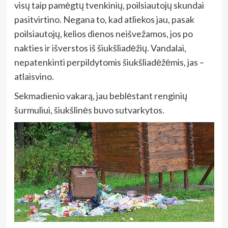
visų taip pamėgtų tvenkinių, poilsiautojų skundai
pasitvirtino. Negana to, kad atliekos jau, pasak
poilsiautojų, kelios dienos neišvežamos, jos po
nakties ir išverstos iš šiukšliadėžių. Vandalai,
nepatenkinti perpildytomis šiukšliadėžėmis, jas –
atlaisvino.
Sekmadienio vakarą, jau beblėstant renginių
šurmuliui, šiukšlinės buvo sutvarkytos.