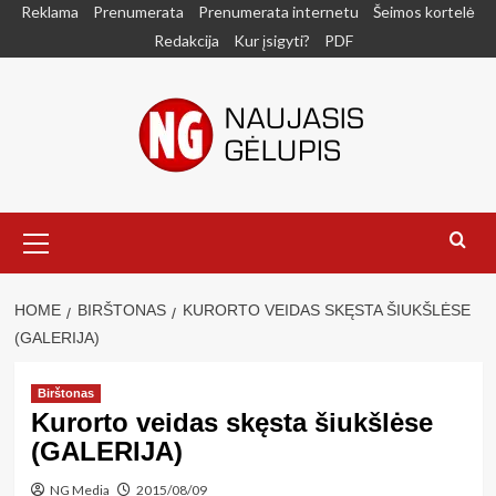
Skip
Reklama
Prenumerata
Prenumerata internetu
Šeimos kortelė
to
Redakcija
Kur įsigyti?
PDF
content
Primary
Menu
HOME
BIRŠTONAS
KURORTO VEIDAS SKĘSTA ŠIUKŠLĖSE
(GALERIJA)
Birštonas
Kurorto veidas skęsta šiukšlėse
(GALERIJA)
NG Media
2015/08/09