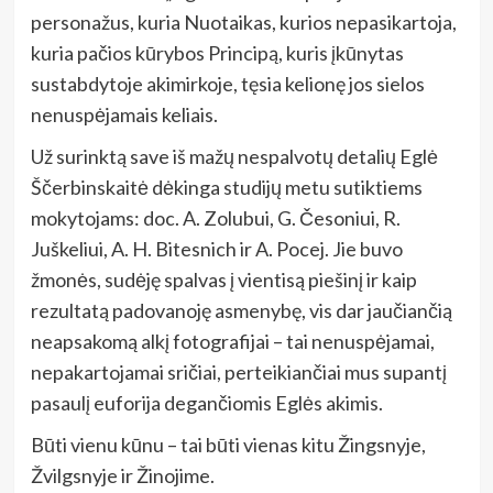
personažus, kuria Nuotaikas, kurios nepasikartoja,
kuria pačios kūrybos Principą, kuris įkūnytas
sustabdytoje akimirkoje, tęsia kelionę jos sielos
nenuspėjamais keliais.
Už surinktą save iš mažų nespalvotų detalių Eglė
Ščerbinskaitė dėkinga studijų metu sutiktiems
mokytojams: doc. A. Zolubui, G. Česoniui, R.
Juškeliui, A. H. Bitesnich ir A. Pocej. Jie buvo
žmonės, sudėję spalvas į vientisą piešinį ir kaip
rezultatą padovanoję asmenybę, vis dar jaučiančią
neapsakomą alkį fotografijai – tai nenuspėjamai,
nepakartojamai sričiai, perteikiančiai mus supantį
pasaulį euforija degančiomis Eglės akimis.
Būti vienu kūnu – tai būti vienas kitu Žingsnyje,
Žvilgsnyje ir Žinojime.