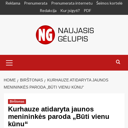
Skip
Reklama
Prenumerata
Prenumerata internetu
Šeimos kortelė
to
Redakcija
Kur įsigyti?
PDF
content
Primary
Menu
HOME
BIRŠTONAS
KURHAUZE ATIDARYTA JAUNOS
MENININKĖS PARODA „BŪTI VIENU KŪNU“
Birštonas
Kurhauze atidaryta jaunos
menininkės paroda „Būti vienu
kūnu“