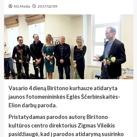
NG Media
2017/02/09
Vasario 4 dieną Birštono kurhauze atidaryta
jaunos fotomenininkės Eglės Ščerbinskaitės-
Elion darbų paroda.
Pristatydamas parodos autorę Birštono
kultūros centro direktorius Zigmas Vileikis
pasidžiaugė, kad į parodos atidarymą susirinko