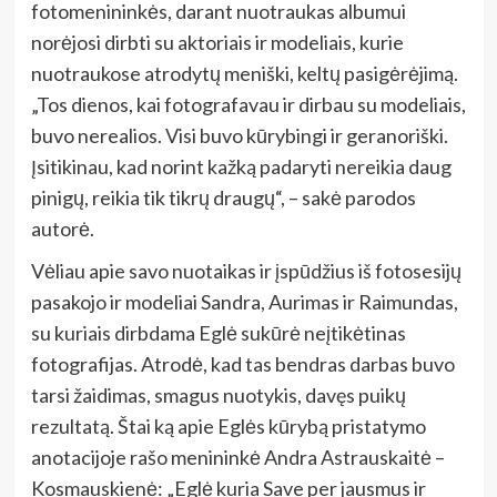
fotomenininkės, darant nuotraukas albumui
norėjosi dirbti su aktoriais ir modeliais, kurie
nuotraukose atrodytų meniški, keltų pasigėrėjimą.
„Tos dienos, kai fotografavau ir dirbau su modeliais,
buvo nerealios. Visi buvo kūrybingi ir geranoriški.
Įsitikinau, kad norint kažką padaryti nereikia daug
pinigų, reikia tik tikrų draugų“, – sakė parodos
autorė.
Vėliau apie savo nuotaikas ir įspūdžius iš fotosesijų
pasakojo ir modeliai Sandra, Aurimas ir Raimundas,
su kuriais dirbdama Eglė sukūrė neįtikėtinas
fotografijas. Atrodė, kad tas bendras darbas buvo
tarsi žaidimas, smagus nuotykis, davęs puikų
rezultatą. Štai ką apie Eglės kūrybą pristatymo
anotacijoje rašo menininkė Andra Astrauskaitė –
Kosmauskienė: „Eglė kuria Save per jausmus ir