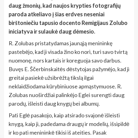
daug žmonių, kad naujos krypties fotografijų
paroda atkeliavo į šias erdves neseniai
birštoniečiu tapusio docento Remigijaus Zolubo
iniciatyva ir sulaukė daug dėmesio.
R. Zolubas pristatydamas jaunąją menininkę
pastebėjo, kad ji visada žino ko nori, turi savo tvirtą
nuomonę, nors kartais ir koreguoja savo darbus.
Buvęs E. Ščerbinskaitės dėstytojas pažymėjo, kad ji
greitai pasiekė užsibrėžtą tikslą ilgai
neklaidžiodama kūrybiniuose apmąstymuose. R.
Zolubas nuoširdžiai palinkėjo Eglei surengti daug
parodų, išleisti daug knygų bei albumų.
Pati Eglė pasakojo, kaip atsirado svajonė išleisti
knygą, kaip ji, padedama draugų ir modelių, išsipildė
ir ko pati menininkė tikisi iš ateities. Pasak