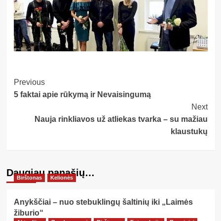
Post
Previous
5 faktai apie rūkymą ir Nevaisingumą
Navigation
Next
Nauja rinkliavos už atliekas tvarka – su mažiau
klaustukų
Daugiau panašių…
Birštonas
Kelionės
Anykščiai – nuo stebuklingų šaltinių iki „Laimės
žiburio“