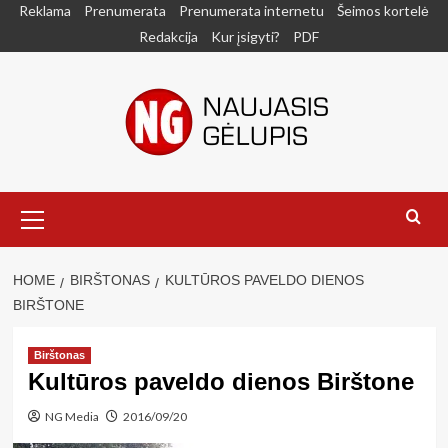
Skip
Reklama
Prenumerata
Prenumerata internetu
Šeimos kortelė
to
Redakcija
Kur įsigyti?
PDF
content
Primary
Menu
HOME
BIRŠTONAS
KULTŪROS PAVELDO DIENOS
BIRŠTONE
Birštonas
Kultūros paveldo dienos Birštone
NG Media
2016/09/20