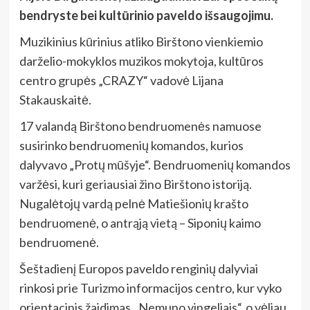
bendryste bei kultūrinio paveldo išsaugojimu.
Muzikinius kūrinius atliko Birštono vienkiemio
darželio-mokyklos muzikos mokytoja, kultūros
centro grupės „CRAZY“ vadovė Lijana
Stakauskaitė.
17 valandą Birštono bendruomenės namuose
susirinko bendruomenių komandos, kurios
dalyvavo „Protų mūšyje“. Bendruomenių komandos
varžėsi, kuri geriausiai žino Birštono istoriją.
Nugalėtojų vardą pelnė Matiešionių krašto
bendruomenė, o antrąją vietą – Siponių kaimo
bendruomenė.
Šeštadienį Europos paveldo renginių dalyviai
rinkosi prie Turizmo informacijos centro, kur vyko
orientacinis žaidimas ,,Nemuno vingeliais“, o vėliau