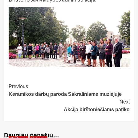
Post
Previous
Keramikos darbų paroda Sakraliniame muziejuje
Navigation
Next
Akcija birštoniečiams patiko
Daugiau panašių…