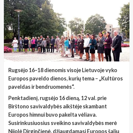
Rugsėjo 16–18 dienomis visoje Lietuvoje vyko
Europos paveldo dienos, kurių tema – „Kultūros
paveldas ir bendruomenės“.
Penktadienį, rugsėjo 16 dieną, 12 val. prie
Birštono savivaldybės aikštėje skambant
Europos himnui buvo pakelta vėliava.
Susirinkusiuosius sveikino savivaldybės merė
Nijolė Dirginčienė, džiaugdamasi Europos šalių