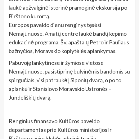
laukė apžvalginė istorinė pramoginė ekskursija po
Birštono kurortą.
Europos paveldo dienų renginys tęsėsi
Nemajūnuose. Amatų centre laukė bandų kepimo
edukacinė programa, Šv. apaštalų Petro ir Pauliaus
bažnyčios, Moravskio koplytėlės aplankymas.
Pabuvoję lankytinose ir žymiose vietose
Nemajūnuose, pasistiprinę bulvinėmis bandomis su
spirgučiais, visi patraukė į Siponių dvarą, o po to
aplankė ir Stanislovo Moravskio Ustronės –
Jundeliškių dvarą.
Renginius finansavo Kultūros paveldo
departamentas prie Kultūros ministerijos ir
Birštono savivaldybės administracija.