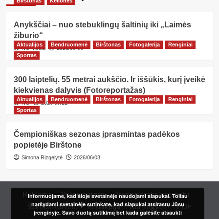
Birštonas
Kelionės
Anykščiai – nuo stebuklingų šaltinių iki „Laimės
žiburio“
Aktualijos
Bendruomenė
Birštonas
Fotogalerija
Renginiai
NG Media
2026/08/06
Sportas
300 laiptelių. 55 metrai aukščio. Ir iššūkis, kurį įveikė
kiekvienas dalyvis (Fotoreportažas)
Aktualijos
Bendruomenė
Birštonas
Fotogalerija
Renginiai
NG
2026/07/21
Sportas
Čempioniškas sezonas įprasmintas padėkos
popietėje Birštone
Simona Rizgelytė
2026/06/03
Reklama
Prenumerata
Prenumerata internetu
Informuojame, kad šioje svetainėje naudojami slapukai. Toliau
naršydami svetainėje sutinkate, kad slapukai atsirastų Jūsų
Šeimos kortelė
Redakcija
Kur įsigyti?
PDF
įrenginyje. Savo duotą sutikimą bet kada galėsite atšaukti