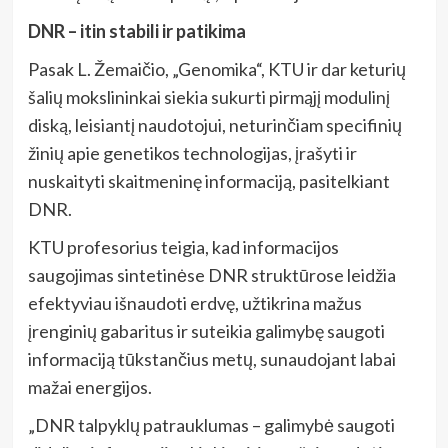
DNR – itin stabili ir patikima
Pasak L. Žemaičio, „Genomika“, KTU ir dar keturių
šalių mokslininkai siekia sukurti pirmąjį modulinį
diską, leisiantį naudotojui, neturinčiam specifinių
žinių apie genetikos technologijas, įrašyti ir
nuskaityti skaitmeninę informaciją, pasitelkiant
DNR.
KTU profesorius teigia, kad informacijos
saugojimas sintetinėse DNR struktūrose leidžia
efektyviau išnaudoti erdvę, užtikrina mažus
įrenginių gabaritus ir suteikia galimybę saugoti
informaciją tūkstančius metų, sunaudojant labai
mažai energijos.
„DNR talpyklų patrauklumas – galimybė saugoti