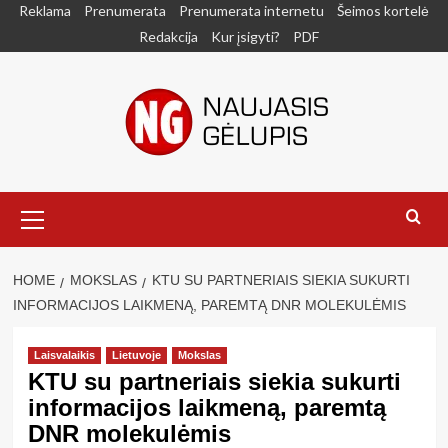
Skip
Reklama
Prenumerata
Prenumerata internetu
Šeimos kortelė
to
Redakcija
Kur įsigyti?
PDF
content
Primary
Menu
HOME
MOKSLAS
KTU SU PARTNERIAIS SIEKIA SUKURTI
INFORMACIJOS LAIKMENĄ, PAREMTĄ DNR MOLEKULĖMIS
Laisvalaikis
Lietuvoje
Mokslas
KTU su partneriais siekia sukurti
informacijos laikmeną, paremtą
DNR molekulėmis