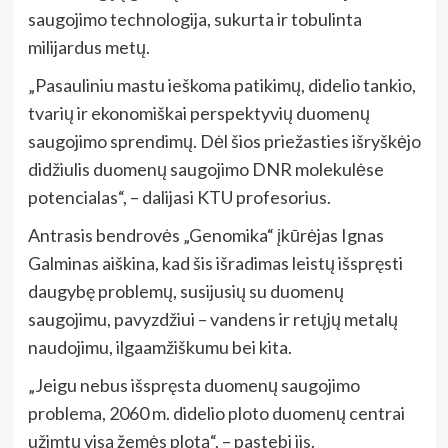
saugojimo technologija, sukurta ir tobulinta
milijardus metų.
„Pasauliniu mastu ieškoma patikimų, didelio tankio,
tvarių ir ekonomiškai perspektyvių duomenų
saugojimo sprendimų. Dėl šios priežasties išryškėjo
didžiulis duomenų saugojimo DNR molekulėse
potencialas“, – dalijasi KTU profesorius.
Antrasis bendrovės „Genomika“ įkūrėjas Ignas
Galminas aiškina, kad šis išradimas leistų išspręsti
daugybę problemų, susijusių su duomenų
saugojimu, pavyzdžiui – vandens ir retųjų metalų
naudojimu, ilgaamžiškumu bei kita.
„Jeigu nebus išspręsta duomenų saugojimo
problema, 2060 m. didelio ploto duomenų centrai
užimtų visą žemės plotą“, – pastebi jis.