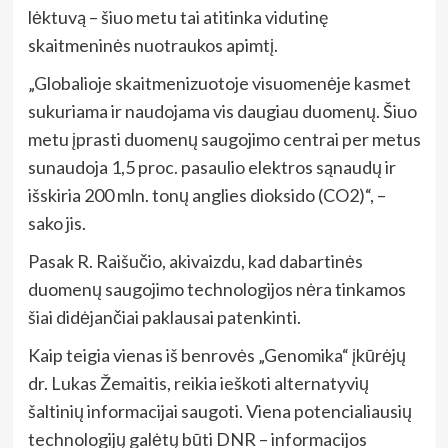
lėktuvą – šiuo metu tai atitinka vidutinę
skaitmeninės nuotraukos apimtį.
„Globalioje skaitmenizuotoje visuomenėje kasmet
sukuriama ir naudojama vis daugiau duomenų. Šiuo
metu įprasti duomenų saugojimo centrai per metus
sunaudoja 1,5 proc. pasaulio elektros sąnaudų ir
išskiria 200 mln. tonų anglies dioksido (CO2)“, –
sako jis.
Pasak R. Raišučio, akivaizdu, kad dabartinės
duomenų saugojimo technologijos nėra tinkamos
šiai didėjančiai paklausai patenkinti.
Kaip teigia vienas iš benrovės „Genomika“ įkūrėjų
dr. Lukas Žemaitis, reikia ieškoti alternatyvių
šaltinių informacijai saugoti. Viena potencialiausių
technologijų galėtų būti DNR – informacijos