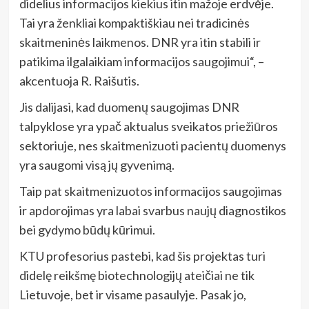
didelius informacijos kiekius itin mažoje erdvėje.
Tai yra ženkliai kompaktiškiau nei tradicinės
skaitmeninės laikmenos. DNR yra itin stabili ir
patikima ilgalaikiam informacijos saugojimui“, –
akcentuoja R. Raišutis.
Jis dalijasi, kad duomenų saugojimas DNR
talpyklose yra ypač aktualus sveikatos priežiūros
sektoriuje, nes skaitmenizuoti pacientų duomenys
yra saugomi visą jų gyvenimą.
Taip pat skaitmenizuotos informacijos saugojimas
ir apdorojimas yra labai svarbus naujų diagnostikos
bei gydymo būdų kūrimui.
KTU profesorius pastebi, kad šis projektas turi
didelę reikšmę biotechnologijų ateičiai ne tik
Lietuvoje, bet ir visame pasaulyje. Pasak jo,