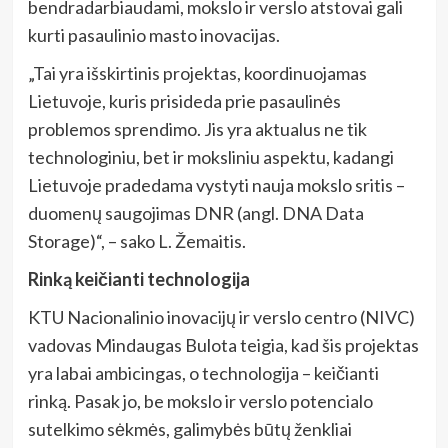
bendradarbiaudami, mokslo ir verslo atstovai gali
kurti pasaulinio masto inovacijas.
„Tai yra išskirtinis projektas, koordinuojamas
Lietuvoje, kuris prisideda prie pasaulinės
problemos sprendimo. Jis yra aktualus ne tik
technologiniu, bet ir moksliniu aspektu, kadangi
Lietuvoje pradedama vystyti nauja mokslo sritis –
duomenų saugojimas DNR (angl. DNA Data
Storage)“, – sako L. Žemaitis.
Rinką keičianti technologija
KTU Nacionalinio inovacijų ir verslo centro (NIVC)
vadovas Mindaugas Bulota teigia, kad šis projektas
yra labai ambicingas, o technologija – keičianti
rinką. Pasak jo, be mokslo ir verslo potencialo
sutelkimo sėkmės, galimybės būtų ženkliai