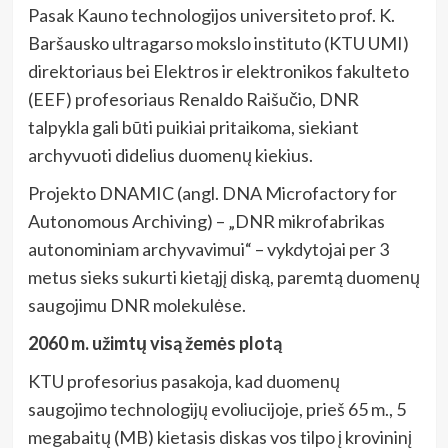
Pasak Kauno technologijos universiteto prof. K.
Baršausko ultragarso mokslo instituto (KTU UMI)
direktoriaus bei Elektros ir elektronikos fakulteto
(EEF) profesoriaus Renaldo Raišučio, DNR
talpykla gali būti puikiai pritaikoma, siekiant
archyvuoti didelius duomenų kiekius.
Projekto DNAMIC (angl. DNA Microfactory for
Autonomous Archiving)
– „DNR mikrofabrikas
autonominiam archyvavimui“ – vykdytojai per 3
metus sieks sukurti kietąjį diską, paremtą duomenų
saugojimu DNR molekulėse.
2060 m. užimtų visą žemės plotą
KTU profesorius pasakoja, kad duomenų
saugojimo technologijų evoliucijoje, prieš 65 m., 5
megabaitų (MB) kietasis diskas vos tilpo į krovininį