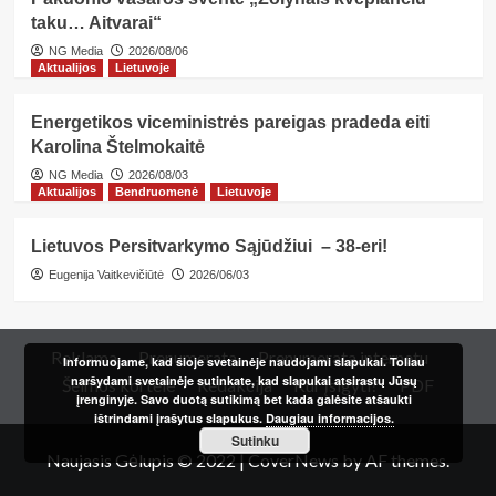
taku… Aitvarai“
NG Media
2026/08/06
Aktualijos
Lietuvoje
Energetikos viceministrės pareigas pradeda eiti
Karolina Štelmokaitė
NG Media
2026/08/03
Aktualijos
Bendruomenė
Lietuvoje
Lietuvos Persitvarkymo Sąjūdžiui – 38-eri!
Eugenija Vaitkevičiūtė
2026/06/03
Reklama
Prenumerata
Prenumerata internetu
Informuojame, kad šioje svetainėje naudojami slapukai. Toliau
naršydami svetainėje sutinkate, kad slapukai atsirastų Jūsų
Šeimos kortelė
Redakcija
Kur įsigyti?
PDF
įrenginyje. Savo duotą sutikimą bet kada galėsite atšaukti
ištrindami įrašytus slapukus.
Daugiau informacijos.
Sutinku
Naujasis Gėlupis © 2022
|
CoverNews
by AF themes.