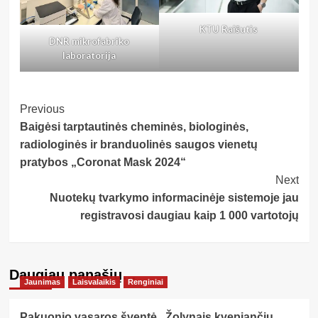
KTU Raišutis
DNR mikrofabriko
laboratorija
Post
Previous
Baigėsi tarptautinės cheminės, biologinės,
Navigation
radiologinės ir branduolinės saugos vienetų
pratybos „Coronat Mask 2024“
Next
Nuotekų tvarkymo informacinėje sistemoje jau
registravosi daugiau kaip 1 000 vartotojų
Daugiau panašių…
Jaunimas
Laisvalaikis
Renginiai
Pakuonio vasaros šventė „Žolynais kvepiančiu