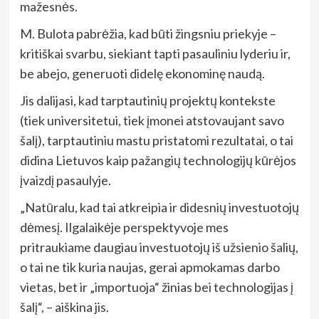
mažesnės.
M. Bulota pabrėžia, kad būti žingsniu priekyje –
kritiškai svarbu, siekiant tapti pasauliniu lyderiu ir,
be abejo, generuoti didelę ekonominę naudą.
Jis dalijasi, kad tarptautinių projektų kontekste
(tiek universitetui, tiek įmonei atstovaujant savo
šalį), tarptautiniu mastu pristatomi rezultatai, o tai
didina Lietuvos kaip pažangių technologijų kūrėjos
įvaizdį pasaulyje.
„Natūralu, kad tai atkreipia ir didesnių investuotojų
dėmesį. Ilgalaikėje perspektyvoje mes
pritraukiame daugiau investuotojų iš užsienio šalių,
o tai ne tik kuria naujas, gerai apmokamas darbo
vietas, bet ir „importuoja“ žinias bei technologijas į
šalį“, – aiškina jis.