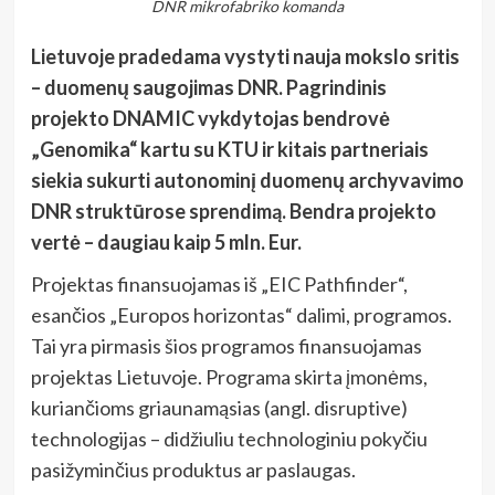
DNR mikrofabriko komanda
Lietuvoje pradedama vystyti nauja mokslo sritis
– duomenų saugojimas DNR. Pagrindinis
projekto DNAMIC vykdytojas bendrovė
„Genomika“ kartu su KTU ir kitais partneriais
siekia sukurti autonominį duomenų archyvavimo
DNR struktūrose sprendimą. Bendra projekto
vertė – daugiau kaip 5 mln. Eur.
Projektas finansuojamas iš „EIC Pathfinder“,
esančios „Europos horizontas“ dalimi, programos.
Tai yra pirmasis šios programos finansuojamas
projektas Lietuvoje. Programa skirta įmonėms,
kuriančioms griaunamąsias (angl. disruptive)
technologijas – didžiuliu technologiniu pokyčiu
pasižyminčius produktus ar paslaugas.