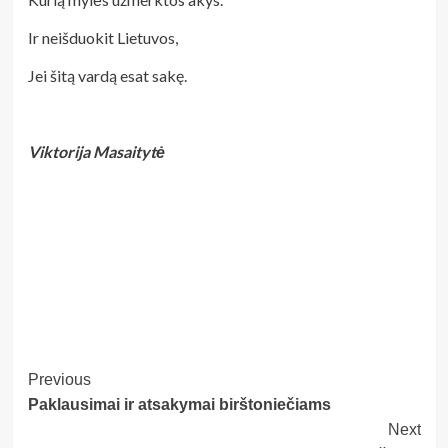
Ir neišduokit Lietuvos,
Jei šitą vardą esat sakę.
Viktorija Masaitytė
Post
Previous
Paklausimai ir atsakymai birštoniečiams
Navigation
Next