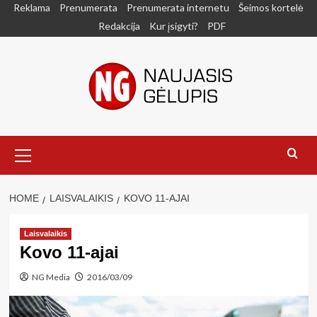
Skip
Reklama
Prenumerata
Prenumerata internetu
Šeimos kortelė
to
Redakcija
Kur įsigyti?
PDF
content
Primary
Menu
HOME
LAISVALAIKIS
KOVO 11-AJAI
Laisvalaikis
Kovo 11-ajai
NG Media
2016/03/09