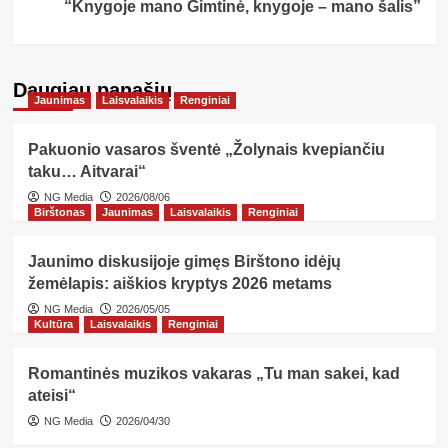
“Knygoje mano Gimtinė, knygoje – mano šalis”
Daugiau panašių…
Jaunimas
Laisvalaikis
Renginiai
Pakuonio vasaros šventė „Žolynais kvepiančiu
taku… Aitvarai“
NG Media
2026/08/06
Birštonas
Jaunimas
Laisvalaikis
Renginiai
Jaunimo diskusijoje gimęs Birštono idėjų
žemėlapis: aiškios kryptys 2026 metams
NG Media
2026/05/05
Kultūra
Laisvalaikis
Renginiai
Romantinės muzikos vakaras „Tu man sakei, kad
ateisi“
NG Media
2026/04/30