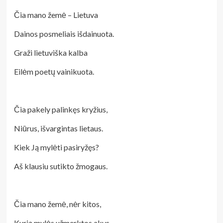
Čia mano žemė – Lietuva
Dainos posmeliais išdainuota.
Graži lietuviška kalba
Eilėm poetų vainikuota.
Čia pakely palinkęs kryžius,
Niūrus, išvargintas lietaus.
Kiek Ją mylėti pasiryžęs?
Aš klausiu sutikto žmogaus.
Čia mano žemė, nėr kitos,
Kurią mylės užmerktos akys.