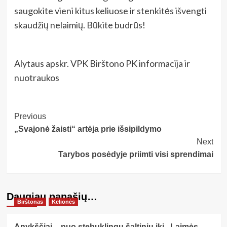
saugokite vieni kitus keliuose ir stenkitės išvengti
skaudžių nelaimių. Būkite budrūs!
Alytaus apskr. VPK Birštono PK informacija ir
nuotraukos
Post
Previous
„Svajonė žaisti“ artėja prie išsipildymo
Navigation
Next
Tarybos posėdyje priimti visi sprendimai
Daugiau panašių…
Birštonas
Kelionės
Anykščiai – nuo stebuklingų šaltinių iki „Laimės