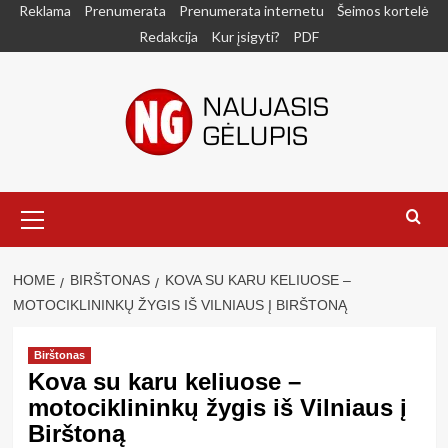
Skip
Reklama
Prenumerata
Prenumerata internetu
Šeimos kortelė
to
Redakcija
Kur įsigyti?
PDF
content
Primary
Menu
HOME
BIRŠTONAS
KOVA SU KARU KELIUOSE –
MOTOCIKLININKŲ ŽYGIS IŠ VILNIAUS Į BIRŠTONĄ
Birštonas
Kova su karu keliuose –
motociklininkų žygis iš Vilniaus į
Birštoną