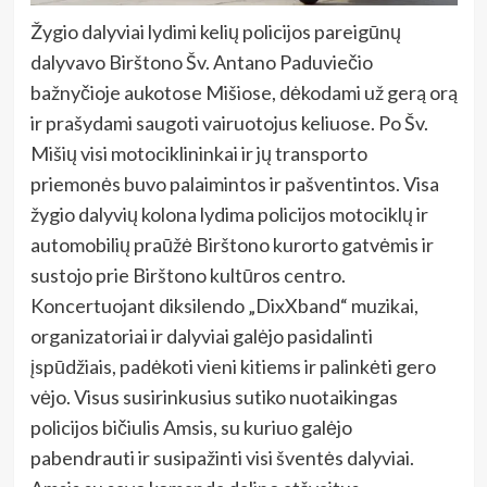
Žygio dalyviai lydimi kelių policijos pareigūnų
dalyvavo Birštono Šv. Antano Paduviečio
bažnyčioje aukotose Mišiose, dėkodami už gerą orą
ir prašydami saugoti vairuotojus keliuose. Po Šv.
Mišių visi motociklininkai ir jų transporto
priemonės buvo palaimintos ir pašventintos. Visa
žygio dalyvių kolona lydima policijos motociklų ir
automobilių praūžė Birštono kurorto gatvėmis ir
sustojo prie Birštono kultūros centro.
Koncertuojant diksilendo „DixXband“ muzikai,
organizatoriai ir dalyviai galėjo pasidalinti
įspūdžiais, padėkoti vieni kitiems ir palinkėti gero
vėjo. Visus susirinkusius sutiko nuotaikingas
policijos bičiulis Amsis, su kuriuo galėjo
pabendrauti ir susipažinti visi šventės dalyviai.