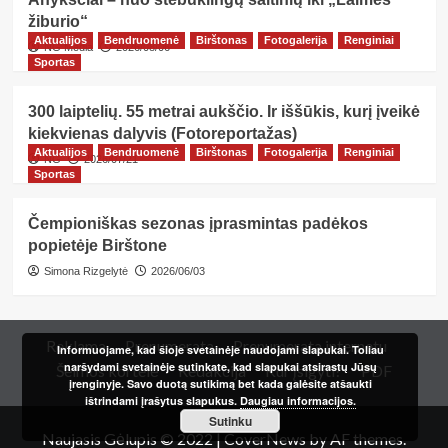
žiburio“
Aktualijos
Bendruomenė
Birštonas
Fotogalerija
Renginiai
NG Media
2026/08/06
Sportas
300 laiptelių. 55 metrai aukščio. Ir iššūkis, kurį įveikė
kiekvienas dalyvis (Fotoreportažas)
Aktualijos
Bendruomenė
Birštonas
Fotogalerija
Renginiai
NG
2026/07/21
Sportas
Čempioniškas sezonas įprasmintas padėkos
popietėje Birštone
Simona Rizgelytė
2026/06/03
Reklama
Prenumerata
Prenumerata internetu
Informuojame, kad šioje svetainėje naudojami slapukai. Toliau
naršydami svetainėje sutinkate, kad slapukai atsirastų Jūsų
Šeimos kortelė
Redakcija
Kur įsigyti?
PDF
įrenginyje. Savo duotą sutikimą bet kada galėsite atšaukti
ištrindami įrašytus slapukus.
Daugiau informacijos.
Sutinku
Naujasis Gėlupis © 2022
|
CoverNews
by AF themes.