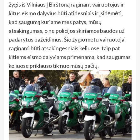
žygis iš Vilniaus į Birštoną raginant vairuotojus ir
kitus eismo dalyvius būti atidesniais ir įsidėmėti,
kad saugumą kuriame mes patys, mūsų
atsakingumas, o ne policijos skiriamos baudos už
padarytus pažeidimus. Šio žygio metu vairuotojai
raginami būti atsakingesniais keliuose, taip pat
kitiems eismo dalyviams primenama, kad saugumas
keliuose priklauso tik nuo mūsų pačių.