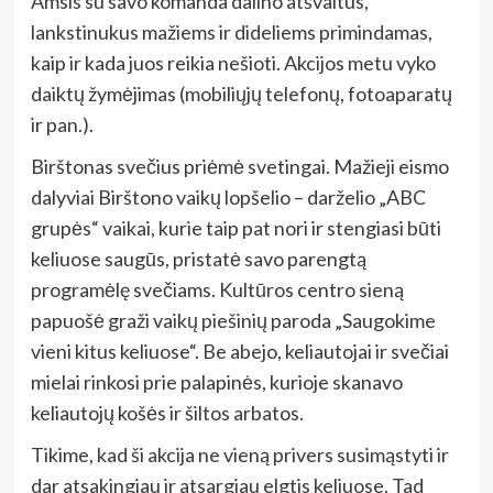
Amsis su savo komanda dalino atšvaitus,
lankstinukus mažiems ir dideliems primindamas,
kaip ir kada juos reikia nešioti. Akcijos metu vyko
daiktų žymėjimas (mobiliųjų telefonų, fotoaparatų
ir pan.).
Birštonas svečius priėmė svetingai. Mažieji eismo
dalyviai Birštono vaikų lopšelio – darželio „ABC
grupės“ vaikai, kurie taip pat nori ir stengiasi būti
keliuose saugūs, pristatė savo parengtą
programėlę svečiams. Kultūros centro sieną
papuošė graži vaikų piešinių paroda „Saugokime
vieni kitus keliuose“. Be abejo, keliautojai ir svečiai
mielai rinkosi prie palapinės, kurioje skanavo
keliautojų košės ir šiltos arbatos.
Tikime, kad ši akcija ne vieną privers susimąstyti ir
dar atsakingiau ir atsargiau elgtis keliuose. Tad