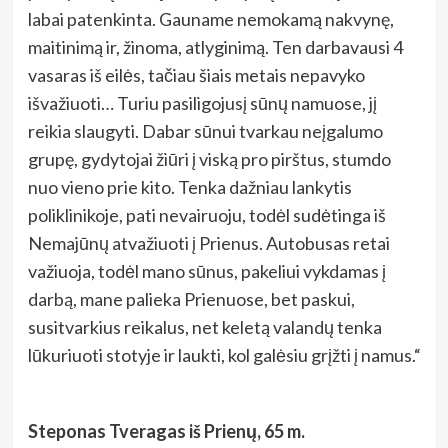
labai patenkinta. Gauname nemokamą nakvynę,
maitinimą ir, žinoma, atlyginimą. Ten darbavausi 4
vasaras iš eilės, tačiau šiais metais nepavyko
išvažiuoti… Turiu pasiligojusį sūnų namuose, jį
reikia slaugyti. Dabar sūnui tvarkau neįgalumo
grupę, gydytojai žiūri į viską pro pirštus, stumdo
nuo vieno prie kito. Tenka dažniau lankytis
poliklinikoje, pati nevairuoju, todėl sudėtinga iš
Nemajūnų atvažiuoti į Prienus. Autobusas retai
važiuoja, todėl mano sūnus, pakeliui vykdamas į
darbą, mane palieka Prienuose, bet paskui,
susitvarkius reikalus, net keletą valandų tenka
lūkuriuoti stotyje ir laukti, kol galėsiu grįžti į namus.“
Steponas Tveragas iš Prienų, 65 m.