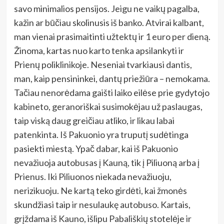
savo minimalios pensijos. Jeigu ne vaikų pagalba,
kažin ar būčiau skolinusis iš banko. Atvirai kalbant,
man vienai prasimaitinti užtektų ir 1 euro per dieną.
Žinoma, kartas nuo karto tenka apsilankyti ir
Prienų poliklinikoje. Neseniai tvarkiausi dantis,
man, kaip pensininkei, dantų priežiūra – nemokama.
Tačiau nenorėdama gaišti laiko eilėse prie gydytojo
kabineto, geranoriškai susimokėjau už paslaugas,
taip viską daug greičiau atliko, ir likau labai
patenkinta. Iš Pakuonio yra truputį sudėtinga
pasiekti miestą. Ypač dabar, kai iš Pakuonio
nevažiuoja autobusas į Kauną, tik į Piliuoną arba į
Prienus. Iki Piliuonos niekada nevažiuoju,
nerizikuoju. Ne kartą teko girdėti, kai žmonės
skundžiasi taip ir nesulaukę autobuso. Kartais,
grįždama iš Kauno, išlipu Pabališkių stotelėje ir