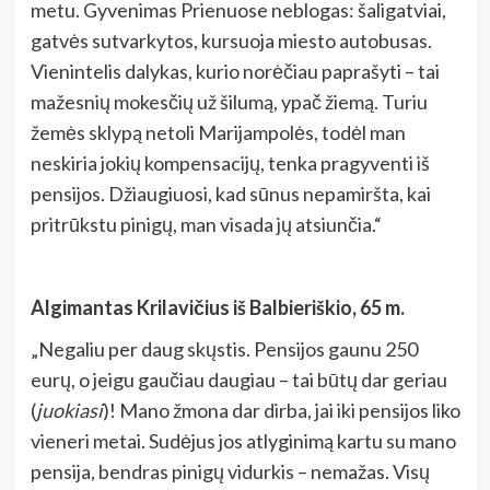
metu. Gyvenimas Prienuose neblogas: šaligatviai,
gatvės sutvarkytos, kursuoja miesto autobusas.
Vienintelis dalykas, kurio norėčiau paprašyti – tai
mažesnių mokesčių už šilumą, ypač žiemą. Turiu
žemės sklypą netoli Marijampolės, todėl man
neskiria jokių kompensacijų, tenka pragyventi iš
pensijos. Džiaugiuosi, kad sūnus nepamiršta, kai
pritrūkstu pinigų, man visada jų atsiunčia.“
Algimantas Krilavičius iš Balbieriškio, 65 m.
„Negaliu per daug skųstis. Pensijos gaunu 250
eurų, o jeigu gaučiau daugiau – tai būtų dar geriau
(
juokiasi
)! Mano žmona dar dirba, jai iki pensijos liko
vieneri metai. Sudėjus jos atlyginimą kartu su mano
pensija, bendras pinigų vidurkis – nemažas. Visų