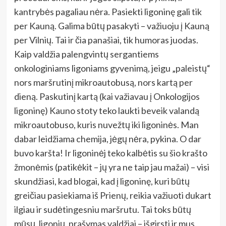
kantrybės pagaliau nėra. Pasiekti ligoninę gali tik
per Kauną. Galima būtų pasakyti – važiuoju į Kauną
per Vilnių. Tai ir čia panašiai, tik humoras juodas.
Kaip valdžia palengvintų sergantiems
onkologiniams ligoniams gyvenimą, jeigu „paleistų“
nors maršrutinį mikroautobusą, nors kartą per
dieną. Paskutinį kartą (kai važiavau į Onkologijos
ligoninę) Kauno stoty teko laukti beveik valandą
mikroautobuso, kuris nuvežtų iki ligoninės. Man
dabar leidžiama chemija, jėgų nėra, pykina. O dar
buvo karšta! Ir ligoninėj teko kalbėtis su šio krašto
žmonėmis (patikėkit – jų yra ne taip jau mažai) – visi
skundžiasi, kad blogai, kad į ligoninę, kuri būtų
greičiau pasiekiama iš Prienų, reikia važiuoti dukart
ilgiau ir sudėtingesniu maršrutu. Tai toks būtų
mūsų, ligonių, prašymas valdžiai – išgirsti ir mus.