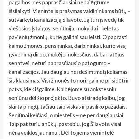
pagalbos, nes paprasčiausiai nepajėgtume
išsilaikyti. Vienintelis prašymas valdininkams būtų –
sutvarkyti kanalizaciją Šilavote. Ją turi įsivedę tik
viešosios įstaigos: seniūnija, mokykla ir keletas
pavienių žmonių, kurie gali tai sau leisti. O paprasti
kaimo žmonės, pensininkai, darbininkai, kurie visą
gyvenimą dirbo, mokėjo mokesčius, dabar, atėjus
senatvei, neturi paprasčiausio patogumo –
kanalizacijos. Jau daugiau nei dešimtmetį keliamas
šis klausimas. Visi žmonės to nori, galime prisidėti ir
patys, kiek išgalime. Kalbėjome su ankstesniu
seniūnu dėl šio projekto. Buvo atsiradę kalbų, jog
skirta pinigų, tačiau taip viskas ir pasiliko pažadais.
Seniūnai keičiasi, o miestelis – ne per daugiausiai.
Taip pat turiu anūkų, pastebiu, jog Šilavote visai
nėra veiklos jaunimui. Dėl to jiems vienintelė