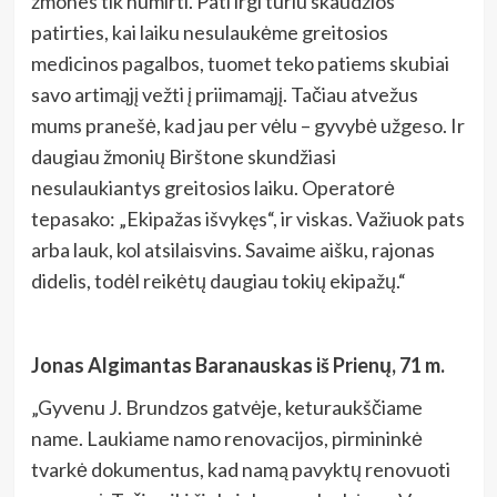
žmones tik numirti. Pati irgi turiu skaudžios
patirties, kai laiku nesulaukėme greitosios
medicinos pagalbos, tuomet teko patiems skubiai
savo artimąjį vežti į priimamąjį. Tačiau atvežus
mums pranešė, kad jau per vėlu – gyvybė užgeso. Ir
daugiau žmonių Birštone skundžiasi
nesulaukiantys greitosios laiku. Operatorė
tepasako: „Ekipažas išvykęs“, ir viskas. Važiuok pats
arba lauk, kol atsilaisvins. Savaime aišku, rajonas
didelis, todėl reikėtų daugiau tokių ekipažų.“
Jonas Algimantas Baranauskas iš Prienų, 71 m.
„Gyvenu J. Brundzos gatvėje, keturaukščiame
name. Laukiame namo renovacijos, pirmininkė
tvarkė dokumentus, kad namą pavyktų renovuoti