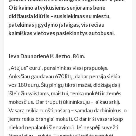
O iš kaimo atvykusiems senjorams bene
didžiausia kliūtis – susisiekimas su miestu,
patekimas į gydymo įstaigas, vis rečiau
kaimiškas vietoves pasiekiantys autobusai.
Ieva Daunorienė iš Jiezno, 84 m.
„Atėjus“ eurui, pensininkas visai prapuolęs.
Anksčiau gaudavau 670 litų, dabar pensija siekia
vos 180 eurų. Šių pinigų tikrai mažai, didžiąją dalį
išleidžiu vaistams, maistui, tenka mokėti ir žemės
mokesčius. Dar truputį ūkininkauju – laikau arklį.
Vasarą reikia ruošti pašarą – samdau darbininkus, o
jiems reikia brangiai mokėti. O dar ir ši vasara kaip
niekad nepalanki šienavimui. Jei nespėji suvežti
šieno laiku – sulyja. Tuomet vėl reikia samdyti