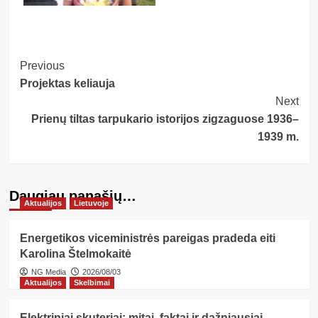
Post
Previous
Projektas keliauja
Navigation
Next
Prienų tiltas tarpukario istorijos zigzaguose 1936–
1939 m.
Daugiau panašių…
Aktualijos
Lietuvoje
Energetikos viceministrės pareigas pradeda eiti
Karolina Štelmokaitė
NG Media
2026/08/03
Aktualijos
Skelbimai
Elektriniai skuteriai: mitai, faktai ir dažniausiai