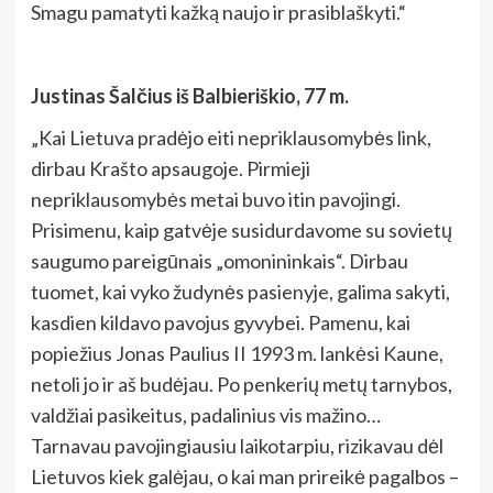
Smagu pamatyti kažką naujo ir prasiblaškyti.“
Justinas Šalčius iš Balbieriškio, 77 m.
„Kai Lietuva pradėjo eiti nepriklausomybės link,
dirbau Krašto apsaugoje. Pirmieji
nepriklausomybės metai buvo itin pavojingi.
Prisimenu, kaip gatvėje susidurdavome su sovietų
saugumo pareigūnais „omonininkais“. Dirbau
tuomet, kai vyko žudynės pasienyje, galima sakyti,
kasdien kildavo pavojus gyvybei. Pamenu, kai
popiežius Jonas Paulius II 1993 m. lankėsi Kaune,
netoli jo ir aš budėjau. Po penkerių metų tarnybos,
valdžiai pasikeitus, padalinius vis mažino…
Tarnavau pavojingiausiu laikotarpiu, rizikavau dėl
Lietuvos kiek galėjau, o kai man prireikė pagalbos –