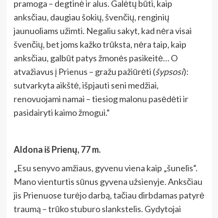
pramoga – degtinė ir alus. Galėtų būti, kaip
anksčiau, daugiau šokių, švenčių, renginių
jaunuoliams užimti. Negaliu sakyt, kad nėra visai
švenčių, bet joms kažko trūksta, nėra taip, kaip
anksčiau, galbūt patys žmonės pasikeitė… O
atvažiavus į Prienus – gražu pažiūrėti (
šypsosi
):
sutvarkyta aikštė, išpjauti seni medžiai,
renovuojami namai – tiesiog malonu pasėdėti ir
pasidairyti kaimo žmogui.“
Aldona iš Prienų, 77 m.
„Esu senyvo amžiaus, gyvenu viena kaip „šunelis“.
Mano vienturtis sūnus gyvena užsienyje. Anksčiau
jis Prienuose turėjo darbą, tačiau dirbdamas patyrė
traumą – trūko stuburo slankstelis. Gydytojai