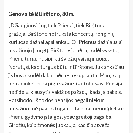
Genovaitė iš Birštono, 80 m.
„Džiaugiuosi, jog tiek Prienai, tiek Birštonas
gražėja. Birštone netrūksta koncertų, renginių,
kuriuose dažnai apsilankau. O į Prienus dažniausiai
atvažiuoju į turgų. Birštone jo nėra, todėl vykstu į
Prienų turgų nusipirkti šviežių vaisių ir uogų.
Norėtųsi, kad turgus būtų ir Birštone. Juk anksčiau
jis buvo, kodėl dabar nėra – nesuprantu. Man, kaip
pensininkei, nėra pigu važinėti autobusais. Pensija
nedidelė, klausytis valdžios pažadų, kada ją pakels,
– atsibodo. Iš tokios pensijos negali niekur
nuvažiuot nė paatostogauti. Taip pat nerimą kelia ir
Prienų gydymo įstaigos, ypač greitoji pagalba.
Girdžiu, kaip žmonės juokauja, kad čia atveža