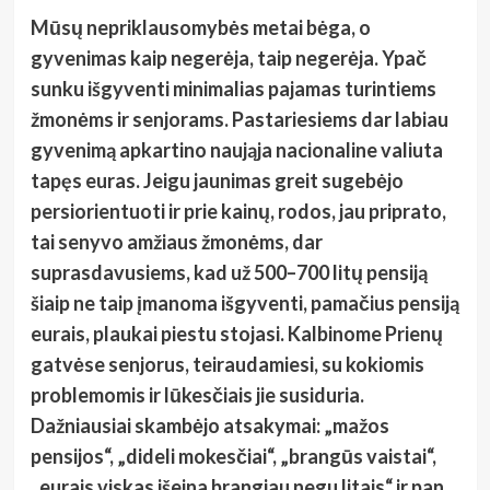
Mūsų nepriklausomybės metai bėga, o
gyvenimas kaip negerėja, taip negerėja. Ypač
sunku išgyventi minimalias pajamas turintiems
žmonėms ir senjorams. Pastariesiems dar labiau
gyvenimą apkartino naująja nacionaline valiuta
tapęs euras. Jeigu jaunimas greit sugebėjo
persiorientuoti ir prie kainų, rodos, jau priprato,
tai senyvo amžiaus žmonėms, dar
suprasdavusiems, kad už 500–700 litų pensiją
šiaip ne taip įmanoma išgyventi, pamačius pensiją
eurais, plaukai piestu stojasi. Kalbinome Prienų
gatvėse senjorus, teiraudamiesi, su kokiomis
problemomis ir lūkesčiais jie susiduria.
Dažniausiai skambėjo atsakymai: „mažos
pensijos“, „dideli mokesčiai“, „brangūs vaistai“,
„eurais viskas išeina brangiau negu litais“ ir pan.