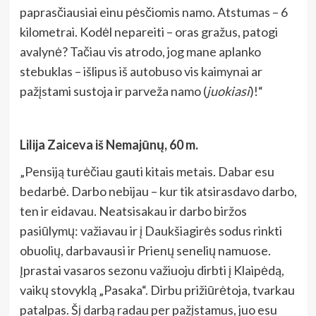
paprasčiausiai einu pėsčiomis namo. Atstumas – 6
kilometrai. Kodėl nepareiti – oras gražus, patogi
avalynė? Tačiau vis atrodo, jog mane aplanko
stebuklas – išlipus iš autobuso vis kaimynai ar
pažįstami sustoja ir parveža namo (
juokiasi
)!“
Lilija Zaiceva iš Nemajūnų, 60 m.
„Pensiją turėčiau gauti kitais metais. Dabar esu
bedarbė. Darbo nebijau – kur tik atsirasdavo darbo,
ten ir eidavau. Neatsisakau ir darbo biržos
pasiūlymų: važiavau ir į Daukšiagirės sodus rinkti
obuolių, darbavausi ir Prienų senelių namuose.
Įprastai vasaros sezonu važiuoju dirbti į Klaipėdą,
vaikų stovyklą „Pasaka“. Dirbu prižiūrėtoja, tvarkau
patalpas. Šį darbą radau per pažįstamus, juo esu