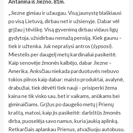
Antanina iš Jiezno, 81m.
„Jiezne gimiau ir užaugau. Visą jaunystę blaškiausi
po visą Lietuvą, dirbau net ir užsienyje. Dabar vėl
grįžau į tėviškę. Visą gyvenimą dirbau vidaus ligų
gydytoja, užsidirbau nemažą pensiją. Kiek gaunu –
tiek ir užtenka. Juk neprašysi antros (
šypsosi
).
Miestelis per daugelį metų kardinaliai pasikeitė.
Kaip senovėje žmonės kalbėjo, dabar Jiezne –
Amerika. Anksčiau niekada parduotuvės nebuvo
tokios pilnos kaip dabar: maisto produktai, avalynė,
drabužiai, tiek dėvėti tiek nauji – prisiperki žema
kaina ne tik visko sau, bet ir vaikams, anūkams bei
giminaičiams. Grįžus po daugelio metų į Prienų
kraštą, matosi, kaip jis pasikeitė: darbštūs žmonės
dirba, puoselėja savo namus, kuria jaukią aplinką.
Retkarčiais aplankau Prienus, atvažiuoju autobusu.