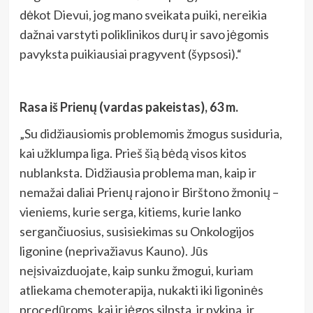
dėkot Dievui, jog mano sveikata puiki, nereikia
dažnai varstyti poliklinikos durų ir savo jėgomis
pavyksta puikiausiai pragyvent (šypsosi).“
Rasa iš Prienų (vardas pakeistas), 63 m.
„Su didžiausiomis problemomis žmogus susiduria,
kai užklumpa liga. Prieš šią bėdą visos kitos
nublanksta. Didžiausia problema man, kaip ir
nemažai daliai Prienų rajono ir Birštono žmonių –
vieniems, kurie serga, kitiems, kurie lanko
sergančiuosius, susisiekimas su Onkologijos
ligonine (neprivažiavus Kauno). Jūs
neįsivaizduojate, kaip sunku žmogui, kuriam
atliekama chemoterapija, nukakti iki ligoninės
procedūroms, kai ir jėgos silpsta, ir pykina, ir