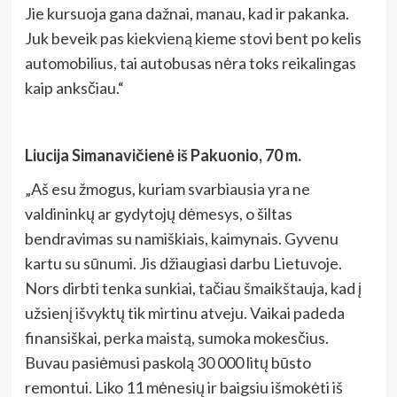
Jie kursuoja gana dažnai, manau, kad ir pakanka.
Juk beveik pas kiekvieną kieme stovi bent po kelis
automobilius, tai autobusas nėra toks reikalingas
kaip anksčiau.“
Liucija Simanavičienė iš Pakuonio, 70 m.
„Aš esu žmogus, kuriam svarbiausia yra ne
valdininkų ar gydytojų dėmesys, o šiltas
bendravimas su namiškiais, kaimynais. Gyvenu
kartu su sūnumi. Jis džiaugiasi darbu Lietuvoje.
Nors dirbti tenka sunkiai, tačiau šmaikštauja, kad į
užsienį išvyktų tik mirtinu atveju. Vaikai padeda
finansiškai, perka maistą, sumoka mokesčius.
Buvau pasiėmusi paskolą 30 000 litų būsto
remontui. Liko 11 mėnesių ir baigsiu išmokėti iš