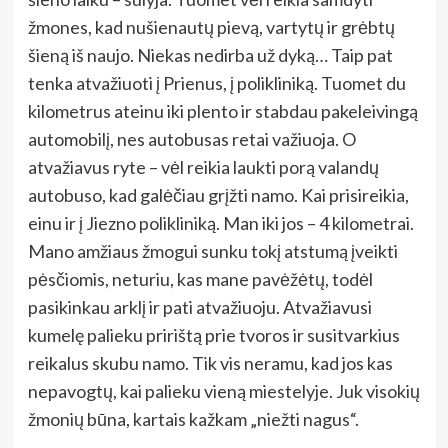
žmones, kad nušienautų pievą, vartytų ir grėbtų
šieną iš naujo. Niekas nedirba už dyką… Taip pat
tenka atvažiuoti į Prienus, į polikliniką. Tuomet du
kilometrus ateinu iki plento ir stabdau pakeleivingą
automobilį, nes autobusas retai važiuoja. O
atvažiavus ryte – vėl reikia laukti porą valandų
autobuso, kad galėčiau grįžti namo. Kai prisireikia,
einu ir į Jiezno polikliniką. Man iki jos – 4 kilometrai.
Mano amžiaus žmogui sunku tokį atstumą įveikti
pėsčiomis, neturiu, kas mane pavėžėtų, todėl
pasikinkau arklį ir pati atvažiuoju. Atvažiavusi
kumelę palieku pririštą prie tvoros ir susitvarkius
reikalus skubu namo. Tik vis neramu, kad jos kas
nepavogtų, kai palieku vieną miestelyje. Juk visokių
žmonių būna, kartais kažkam „niežti nagus“.