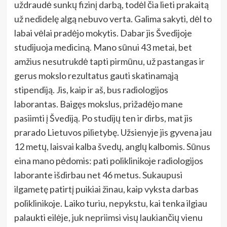
uždraudė sunkų fizinį darbą, todėl čia lieti prakaitą
už nedidelę algą nebuvo verta. Galima sakyti, dėl to
labai vėlai pradėjo mokytis. Dabar jis Švedijoje
studijuoja mediciną. Mano sūnui 43 metai, bet
amžius nesutrukdė tapti pirmūnu, už pastangas ir
gerus mokslo rezultatus gauti skatinamąją
stipendiją. Jis, kaip ir aš, bus radiologijos
laborantas. Baigęs mokslus, prižadėjo mane
pasiimti į Švediją. Po studijų ten ir dirbs, mat jis
prarado Lietuvos pilietybę. Užsienyje jis gyvena jau
12 metų, laisvai kalba švedų, anglų kalbomis. Sūnus
eina mano pėdomis: pati poliklinikoje radiologijos
laborante išdirbau net 46 metus. Sukaupusi
ilgametę patirtį puikiai žinau, kaip vyksta darbas
poliklinikoje. Laiko turiu, nepykstu, kai tenka ilgiau
palaukti eilėje, juk nepriimsi visų laukiančių vienu