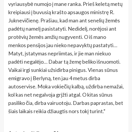
vyriausybė numojo į mane ranka. Prieš keletą metų
kreipiausi į buvusią krašto apsaugos ministrę R.
Juknevičienę. Prašiau, kad man ant senelių žemės
padėtų namelį pasistatyti. Nedidelį, norėjosi ant
protėvių žemės amžių nugyventi. O iš mano
menkos pensijos jau nieko nepavyktų pastatyti…
Matyt, įstatymas nepriimtas, ir jie man niekuo
padėti negalėjo… Dabar tą žemę beliko išnuomoti.
Vaikai irgi sunkiai užsidirba pinigus. Vienas sūnus
emigravo į Berlyną, ten jau 4 metus dirba
autoservise. Moka vokiečių kalbą, uždirba nemažai,
kol kas net negalvoja grįžti atgal. O kitas sūnus
pasiliko čia, dirba vairuotoju. Darbas paprastas, bet
šiais laikais reikia džiaugtis nors tokį turint.“