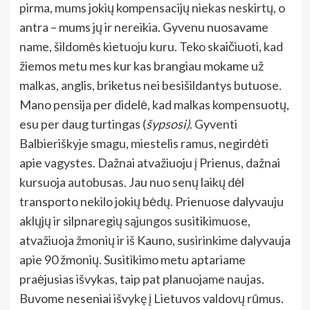
pirma, mums jokių kompensacijų niekas neskirtų, o
antra – mums jų ir nereikia. Gyvenu nuosavame
name, šildomės kietuoju kuru. Teko skaičiuoti, kad
žiemos metu mes kur kas brangiau mokame už
malkas, anglis, briketus nei besišildantys butuose.
Mano pensija per didelė, kad malkas kompensuotų,
esu per daug turtingas (
šypsosi)
. Gyventi
Balbieriškyje smagu, miestelis ramus, negirdėti
apie vagystes. Dažnai atvažiuoju į Prienus, dažnai
kursuoja autobusas. Jau nuo senų laikų dėl
transporto nekilo jokių bėdų. Prienuose dalyvauju
aklųjų ir silpnaregių sąjungos susitikimuose,
atvažiuoja žmonių ir iš Kauno, susirinkime dalyvauja
apie 90 žmonių. Susitikimo metu aptariame
praėjusias išvykas, taip pat planuojame naujas.
Buvome neseniai išvykę į Lietuvos valdovų rūmus.