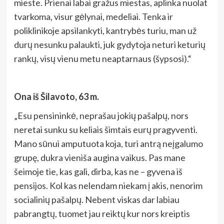
mieste. Prienai labai gražus miestas, aplinka nuolat
tvarkoma, visur gėlynai, medeliai. Tenka ir
poliklinikoje apsilankyti, kantrybės turiu, man už
durų nesunku palaukti, juk gydytoja neturi keturių
rankų, visų vienu metu neaptarnaus (šypsosi).“
Ona iš Šilavoto, 63 m.
„Esu pensininkė, neprašau jokių pašalpų, nors
neretai sunku su keliais šimtais eurų pragyventi.
Mano sūnui amputuota koja, turi antrą neįgalumo
grupę, dukra vieniša augina vaikus. Pas mane
šeimoje tie, kas gali, dirba, kas ne – gyvena iš
pensijos. Kol kas nelendam niekam į akis, nenorim
socialinių pašalpų. Nebent viskas dar labiau
pabrangtų, tuomet jau reiktų kur nors kreiptis