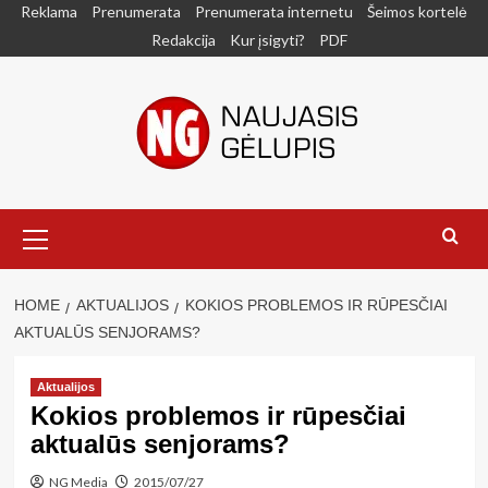
Skip
Reklama
Prenumerata
Prenumerata internetu
Šeimos kortelė
to
Redakcija
Kur įsigyti?
PDF
content
Primary
Menu
HOME
AKTUALIJOS
KOKIOS PROBLEMOS IR RŪPESČIAI
AKTUALŪS SENJORAMS?
Aktualijos
Kokios problemos ir rūpesčiai
aktualūs senjorams?
NG Media
2015/07/27