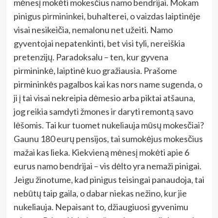
mėnesį mokėti mokesčius namo bendrijai. Mokam
pinigus pirmininkei, buhalterei, o vaizdas laiptinėje
visai nesikeičia, nemalonu net užeiti. Namo
gyventojai nepatenkinti, bet visi tyli, nereiškia
pretenzijų. Paradoksalu – ten, kur gyvena
pirmininkė, laiptinė kuo gražiausia. Prašome
pirmininkės pagalbos kai kas nors name sugenda, o
ji į tai visai nekreipia dėmesio arba piktai atšauna,
jog reikia samdyti žmones ir daryti remontą savo
lėšomis. Tai kur tuomet nukeliauja mūsų mokesčiai?
Gaunu 180 eurų pensijos, tai sumokėjus mokesčius
mažai kas lieka. Kiekvieną mėnesį mokėti apie 6
eurus namo bendrijai – vis dėlto yra nemaži pinigai.
Jeigu žinotume, kad pinigus teisingai panaudoja, tai
nebūtų taip gaila, o dabar niekas nežino, kur jie
nukeliauja. Nepaisant to, džiaugiuosi gyvenimu