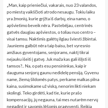
„Man, kaip prieniečiui, vakarais, nuo 23 valandos,
po miestą vaikščioti atrodo nesaugu. Tokiu laiku
yra žmonių, kurie grįžta iš darbų, eina namo, o
apšvietimo beveik nėra. Pastebėjau, centrinės
gatvės daugiau apšviestos, o toliau nuo centro –
visai tamsu. Naktimis galėtų ilgiau šviesti žibintai.
Jauniems galbūt nėra taip baisu, bet vyresnio
amžiaus gyventojams, senjorams, naktį tikrai
nejauku išeiti į gatvę. Juk maža kas gali išlįsti iš
tamsos?.. Na, o pats esu pensininkas, kaip ir
dauguma senjorų gaunu nedidelę pensiją. Gyvenu
name, žiemą šildomės patys, perkame malkas pilna
kaina, susimokame už viską, nenorim likti niekam
skolingi. Teko girdėti, kad tie, kurie prašo
kompensacijų, jų negauna, tai mes nutarėm nervų
negadint ir savomis lėšomis pragyventi. Reikia