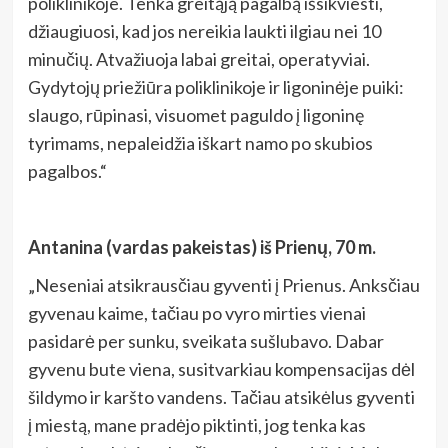
poliklinikoje. Tenka greitąją pagalbą išsikviesti,
džiaugiuosi, kad jos nereikia laukti ilgiau nei 10
minučių. Atvažiuoja labai greitai, operatyviai.
Gydytojų priežiūra poliklinikoje ir ligoninėje puiki:
slaugo, rūpinasi, visuomet paguldo į ligoninę
tyrimams, nepaleidžia iškart namo po skubios
pagalbos.“
Antanina (vardas pakeistas) iš Prienų, 70 m.
„Neseniai atsikrausčiau gyventi į Prienus. Anksčiau
gyvenau kaime, tačiau po vyro mirties vienai
pasidarė per sunku, sveikata sušlubavo. Dabar
gyvenu bute viena, susitvarkiau kompensacijas dėl
šildymo ir karšto vandens. Tačiau atsikėlus gyventi
į miestą, mane pradėjo piktinti, jog tenka kas