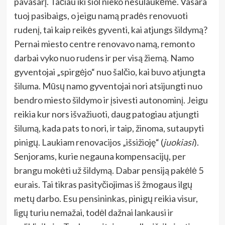
pavasarį. Tačiau iki šiol nieko nesulaukėme. Vasara
tuoj pasibaigs, o jeigu namą pradės renovuoti
rudenį, tai kaip reikės gyventi, kai atjungs šildymą?
Pernai miesto centre renovavo namą, remonto
darbai vyko nuo rudens ir per visą žiemą. Namo
gyventojai „spirgėjo“ nuo šalčio, kai buvo atjungta
šiluma. Mūsų namo gyventojai nori atsijungti nuo
bendro miesto šildymo ir įsivesti autonominį. Jeigu
reikia kur nors išvažiuoti, daug patogiau atjungti
šilumą, kada pats to nori, ir taip, žinoma, sutaupyti
pinigų. Laukiam renovacijos „išsižioję“ (
juokiasi
).
Senjorams, kurie negauna kompensacijų, per
brangu mokėti už šildymą. Dabar pensiją pakėlė 5
eurais. Tai tikras pasityčiojimas iš žmogaus ilgų
metų darbo. Esu pensininkas, pinigų reikia visur,
ligų turiu nemažai, todėl dažnai lankausi ir