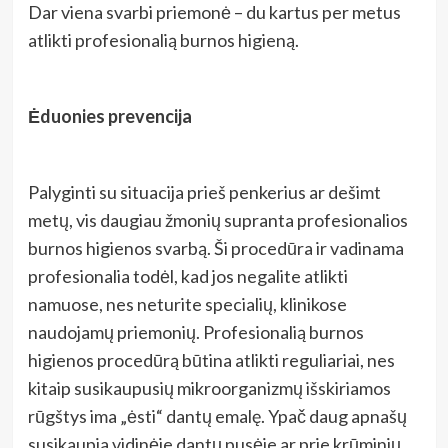
Dar viena svarbi priemonė – du kartus per metus
atlikti profesionalią burnos higieną.
Ėduonies prevencija
Palyginti su situacija prieš penkerius ar dešimt
metų, vis daugiau žmonių supranta profesionalios
burnos higienos svarbą. Ši procedūra ir vadinama
profesionalia todėl, kad jos negalite atlikti
namuose, nes neturite specialių, klinikose
naudojamų priemonių. Profesionalią burnos
higienos procedūrą būtina atlikti reguliariai, nes
kitaip susikaupusių mikroorganizmų išskiriamos
rūgštys ima „ėsti“ dantų emalę. Ypač daug apnašų
susikaupia vidinėje dantų pusėje ar prie krūminių