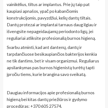
vainikėlius, tiltus ar implantus. Prie jų taip pat
kaupiasi apnašos, ypač po kabančiomis
konstrukcijomis, pavyzdžiui, kelių dantų tiltais.
Dantų protezai ar implantai tarnaus daug ilgiau ir
išvengsite nepageidaujamų periodonto ligų, jei
reguliariai atliksite profesionalią burnos higieną.
Svarbu atminti, kad ant dantenų, dantų ir
tarpdančiuose besikaupiančios bakterijos kenkia
ne tik dantims, bet ir visam organizmui. Reguliarus
apsilankymas pas burnos higienistą turėtų tapti
įpročiu tiems, kurie brangina savo sveikatą.
Daugiau informacijos apie profesionalią burnos
higieną bei kitas dantų priežiūros ir gydymo
procedūras: +370 605 27574,