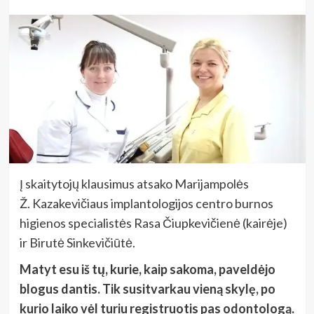
Į skaitytojų klausimus atsako Marijampolės
Ž. Kazakevičiaus implantologijos centro burnos
higienos specialistės Rasa Čiupkevičienė (kairėje)
ir Birutė Sinkevičiūtė.
Matyt esu iš tų, kurie, kaip sakoma, paveldėjo
blogus dantis. Tik susitvarkau vieną skylę, po
kurio laiko vėl turiu registruotis pas odontologą.