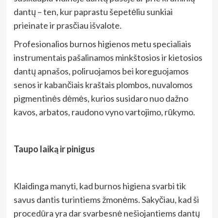
dantų – ten, kur paprastu šepetėliu sunkiai
prieinate ir prasčiau išvalote.
Profesionalios burnos higienos metu specialiais
instrumentais pašalinamos minkštosios ir kietosios
dantų apnašos, poliruojamos bei koreguojamos
senos ir kabančiais kraštais plombos, nuvalomos
pigmentinės dėmės, kurios susidaro nuo dažno
kavos, arbatos, raudono vyno vartojimo, rūkymo.
Taupo laiką ir pinigus
Klaidinga manyti, kad burnos higiena svarbi tik
savus dantis turintiems žmonėms. Sakyčiau, kad ši
procedūra yra dar svarbesnė nešiojantiems dantų