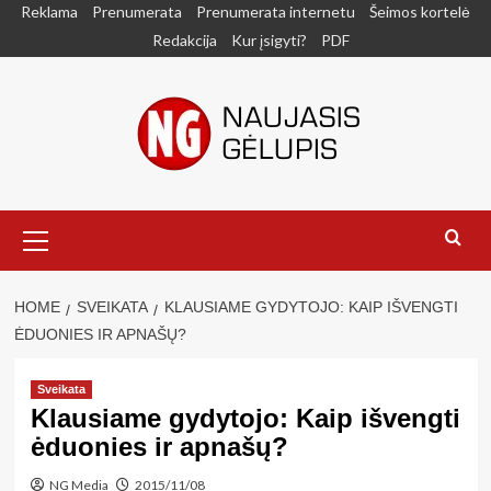
Skip
Reklama
Prenumerata
Prenumerata internetu
Šeimos kortelė
to
Redakcija
Kur įsigyti?
PDF
content
Primary
Menu
HOME
SVEIKATA
KLAUSIAME GYDYTOJO: KAIP IŠVENGTI
ĖDUONIES IR APNAŠŲ?
Sveikata
Klausiame gydytojo: Kaip išvengti
ėduonies ir apnašų?
NG Media
2015/11/08