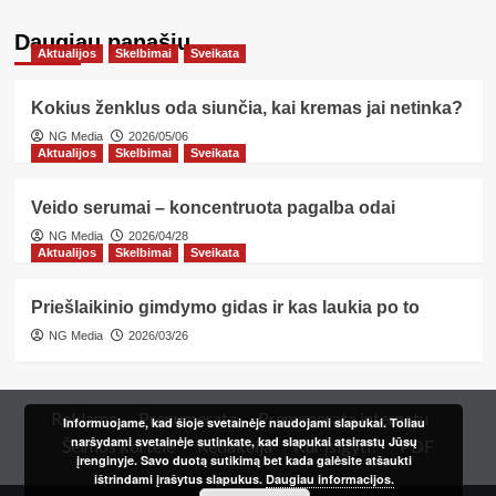
Daugiau panašių…
Aktualijos
Skelbimai
Sveikata
Kokius ženklus oda siunčia, kai kremas jai netinka?
NG Media
2026/05/06
Aktualijos
Skelbimai
Sveikata
Veido serumai – koncentruota pagalba odai
NG Media
2026/04/28
Aktualijos
Skelbimai
Sveikata
Priešlaikinio gimdymo gidas ir kas laukia po to
NG Media
2026/03/26
Reklama
Prenumerata
Prenumerata internetu
Informuojame, kad šioje svetainėje naudojami slapukai. Toliau
naršydami svetainėje sutinkate, kad slapukai atsirastų Jūsų
Šeimos kortelė
Redakcija
Kur įsigyti?
PDF
įrenginyje. Savo duotą sutikimą bet kada galėsite atšaukti
ištrindami įrašytus slapukus.
Daugiau informacijos.