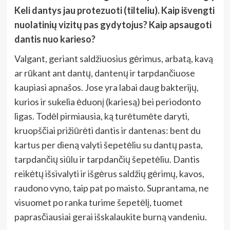
Keli dantys jau protezuoti (tilteliu). Kaip išvengti
nuolatinių vizitų pas gydytojus? Kaip apsaugoti
dantis nuo karieso?
Valgant, geriant saldžiuosius gėrimus, arbatą, kavą
ar rūkant ant dantų, dantenų ir tarpdančiuose
kaupiasi apnašos. Jose yra labai daug bakterijų,
kurios ir sukelia ėduonį (kariesą) bei periodonto
ligas. Todėl pirmiausia, ką turėtumėte daryti,
kruopščiai prižiūrėti dantis ir dantenas: bent du
kartus per dieną valyti šepetėliu su dantų pasta,
tarpdančių siūlu ir tarpdančių šepetėliu. Dantis
reikėtų išsivalyti ir išgėrus saldžių gėrimų, kavos,
raudono vyno, taip pat po maisto. Suprantama, ne
visuomet po ranka turime šepetėlį, tuomet
paprasčiausiai gerai išskalaukite burną vandeniu.