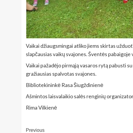
Vaikai džiaugsmingai atliko jiems skirtas užduot
slapčausias vaikų svajones. Šventės pabaigoje vis
Vaikai pažadėjo pirmąją vasaros rytą pabusti su
gražiausias spalvotas svajones.
Bibliotekininkė Rasa Šiugždinienė
Ašmintos laisvalaikio salės renginių organizato
Rima Vilkienė
Post
Previous