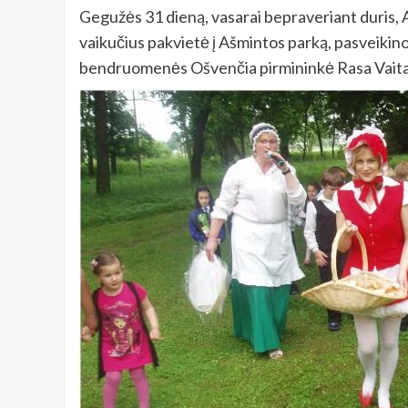
Gegužės 31 dieną, vasarai bepraveriant duris, A
vaikučius pakvietė į Ašmintos parką, pasveikino
bendruomenės Ošvenčia pirmininkė Rasa Vaita