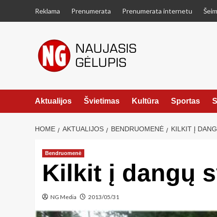
Skip
Reklama
Prenumerata
Prenumerata internetu
Šeim
to
content
Aktualijos
Švietimas
Kultūra
Sportas
S
HOME
AKTUALIJOS
BENDRUOMENĖ
KILKIT Į DA
Bendruomenė
Kilkit į dangų
NG Media
2013/05/31