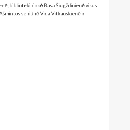
enė, bibliotekininkė Rasa Šiugždinienė visus
o Ašmintos seniūnė Vida Vitkauskienė ir