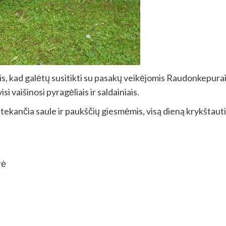
is, kad galėtų susitikti su pasakų veikėjomis Raudonkepurait
i vaišinosi pyragėliais ir saldainiais.
 tekančia saule ir paukščių giesmėmis, visą dieną krykštauti
rė