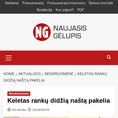
Skip
Reklama
Prenumerata
Prenumerata internetu
Šeimos kortelė
to
Redakcija
Kur įsigyti?
PDF
content
Primary
Menu
HOME
AKTUALIJOS
BENDRUOMENĖ
KELETAS RANKŲ
DIDŽIĄ NAŠTĄ PAKELIA
Bendruomenė
Keletas rankų didžią naštą pakelia
NG Media
2014/03/29