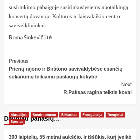
susirinkimo pabaigoje susirinkusiesiems nuotaikingą
koncertą dovanojo Kultūros ir laisvalaikio centro
saviveiklininkai.
Roma Sinkevičūtė
Post
Previous
Prienų rajono ir Birštono savivaldybėse esančių
Navigation
soliariumų teikiamų paslaugų kokybė
Next
R.Paksas ragina telktis kovai
Aktualijos
Bendruomenė
Birštonas
Fotogalerija
Renginiai
Daugiau panašių…
Sportas
300 laiptelių. 55 metrai aukščio. Ir iššūkis, kurį įveikė