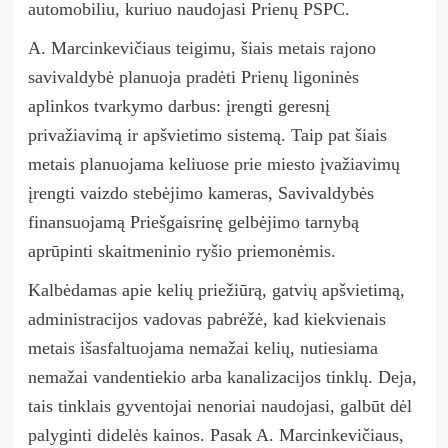
automobiliu, kuriuo naudojasi Prienų PSPC.
A. Marcinkevičiaus teigimu, šiais metais rajono
savivaldybė planuoja pradėti Prienų ligoninės
aplinkos tvarkymo darbus: įrengti geresnį
privažiavimą ir apšvietimo sistemą. Taip pat šiais
metais planuojama keliuose prie miesto įvažiavimų
įrengti vaizdo stebėjimo kameras, Savivaldybės
finansuojamą Priešgaisrinę gelbėjimo tarnybą
aprūpinti skaitmeninio ryšio priemonėmis.
Kalbėdamas apie kelių priežiūrą, gatvių apšvietimą,
administracijos vadovas pabrėžė, kad kiekvienais
metais išasfaltuojama nemažai kelių, nutiesiama
nemažai vandentiekio arba kanalizacijos tinklų. Deja,
tais tinklais gyventojai nenoriai naudojasi, galbūt dėl
palyginti didelės kainos. Pasak A. Marcinkevičiaus,