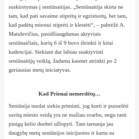
suskirstymas į seniūnaitijas. „Seniūnaitija skirta ne
tam, kad pati savaime stiprėtų ir egzistuotų, bet tam,
kad padėtų miestui stiprėti ir klestėti“,
–
pabrėžė A.
Matulevičius, pasidžiaugdamas aktyviais
seniūnaičiais, kurių 6 iš 9 buvo išrinkti ir kitai
kadencijai. Siekiant dar labiau suaktyvinti
seniūnaitijų veiklą, žadama kasmet atrinkti po 2
geriausias metų iniciatyvas.
Kad Prienai nemerdėtų…
Seniūnija nuolat siekia priminti, jog kurti ir puoselėti
savitą miesto veidą yra ne mažiau svarbu, negu rasti
pinigų kelio duobei užlopyti. Tam tarnauja jau
daugybę metų seniūnijos inicijuotos ir kartu su