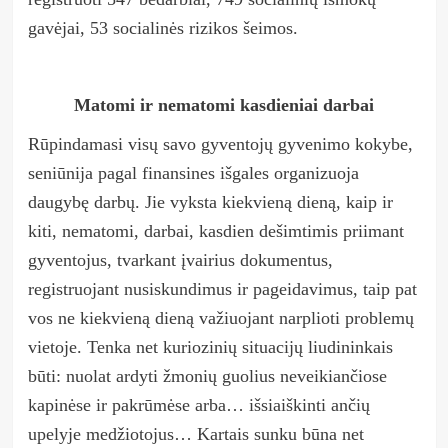
gavėjai, 53 socialinės rizikos šeimos.
Matomi ir nematomi kasdieniai darbai
Rūpindamasi visų savo gyventojų gyvenimo kokybe,
seniūnija pagal finansines išgales organizuoja
daugybę darbų. Jie vyksta kiekvieną dieną, kaip ir
kiti, nematomi, darbai, kasdien dešimtimis priimant
gyventojus, tvarkant įvairius dokumentus,
registruojant nusiskundimus ir pageidavimus, taip pat
vos ne kiekvieną dieną važiuojant narplioti problemų
vietoje. Tenka net kuriozinių situacijų liudininkais
būti: nuolat ardyti žmonių guolius neveikiančiose
kapinėse ir pakrūmėse arba… išsiaiškinti ančių
upelyje medžiotojus… Kartais sunku būna net