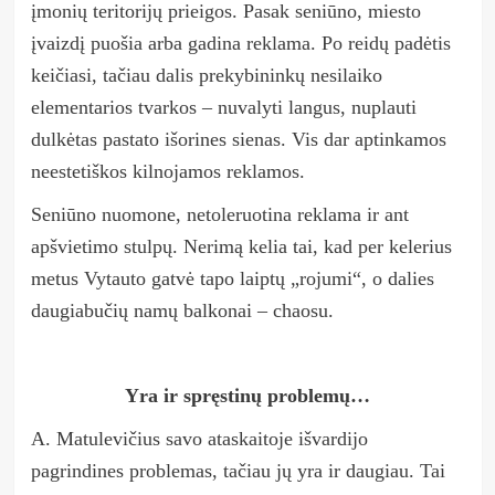
įmonių teritorijų prieigos. Pasak seniūno, miesto
įvaizdį puošia arba gadina reklama. Po reidų padėtis
keičiasi, tačiau dalis prekybininkų nesilaiko
elementarios tvarkos
–
nuvalyti langus, nuplauti
dulkėtas pastato išorines sienas. Vis dar aptinkamos
neestetiškos kilnojamos reklamos.
Seniūno nuomone, netoleruotina reklama ir ant
apšvietimo stulpų. Nerimą kelia tai, kad per kelerius
metus Vytauto gatvė tapo laiptų „rojumi“, o dalies
daugiabučių namų balkonai – chaosu.
Yra ir spręstinų problemų…
A. Matulevičius savo ataskaitoje išvardijo
pagrindines problemas, tačiau jų yra ir daugiau. Tai