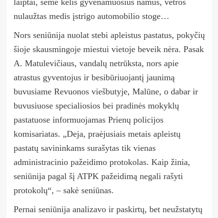
laiptai, sėmė kelis gyvenamuosius namus, vėtros
nulaužtas medis įstrigo automobilio stoge…
Nors seniūnija nuolat stebi apleistus pastatus, pokyčių
šioje skausmingoje miestui vietoje beveik nėra. Pasak
A. Matulevičiaus, vandalų netrūksta, nors apie
atrastus gyventojus ir besibūriuojantį jaunimą
buvusiame Revuonos viešbutyje, Malūne, o dabar ir
buvusiuose specialiosios bei pradinės mokyklų
pastatuose informuojamas Prienų policijos
komisariatas. „Deja, praėjusiais metais apleistų
pastatų savininkams surašytas tik vienas
administracinio pažeidimo protokolas. Kaip žinia,
seniūnija pagal šį ATPK pažeidimą negali rašyti
protokolų“, – sakė seniūnas.
Pernai seniūnija analizavo ir paskirtų, bet neužstatytų