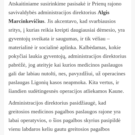
Atskaitiniame susirinkime pasisakė ir Prienų rajono
savivaldybės administracijos direktorius
Algis
Marcinkevičius
. Jis akcentavo, kad svarbiausios
sritys, į kurias reikia kreipti daugiausiai dėmesio, yra
gyventojų sveikata ir saugumas, ir tik vėliau
–
materialinė ir socialinė aplinka. Kalbėdamas, kokie
pokyčiai laukia gyventojų, administracijos direktorius
pabrėžė, jog ateityje kai kurios medicinos paslaugos
gali dar labiau nutolti, nes, pavyzdžiui, už operacines
paslaugas Ligonių kasos neapmoka. Kita vertus, ir
šiandien sudėtingesnės operacijos atliekamos Kaune.
Administracijos direktorius pasidžiaugė, kad
greitosios medicinos pagalbos paslaugos rajone yra
labai operatyvios, o šios pagalbos skyrius pasipildė
vienu labdaros keliu gautu greitosios pagalbos