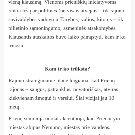
vieną klausimą. Vienoms prieniškių iniciatyvoms
reikia lėšų ar politinės (ne visais atvejais
–
tik rajono
savivaldybės vadovų ir Tarybos) valios, kitoms – tik
pilietinio sąmoningumo, asmeninės atsakomybės.
Klausantis ataskaitos buvo laiko pamąstyti, kam ir ko
trūksta…
Kam ir ko trūksta?
Rajono strateginiame plane teigiama, kad Prienų
rajonas – saugus, patrauklus, novatoriškas, atviras
kiekvienam žmogui ir verslui. Šiai vizijai jau 10
metų…
Prienų seniūnija nuolat akcentuoja, kad Prienai yra
miestas abipus Nemuno, miestas prie vandens.