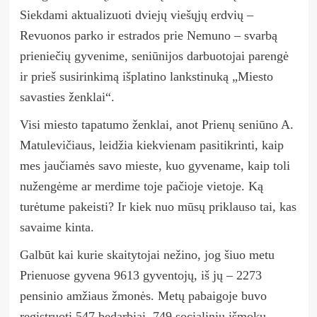
Siekdami aktualizuoti dviejų viešųjų erdvių –
Revuonos parko ir estrados prie Nemuno – svarbą
prieniečių gyvenime, seniūnijos darbuotojai parengė
ir prieš susirinkimą išplatino lankstinuką „Miesto
savasties ženklai“.
Visi miesto tapatumo ženklai, anot Prienų seniūno A.
Matulevičiaus, leidžia kiekvienam pasitikrinti, kaip
mes jaučiamės savo mieste, kuo gyvename, kaip toli
nužengėme ar merdime toje pačioje vietoje. Ką
turėtume pakeisti? Ir kiek nuo mūsų priklauso tai, kas
savaime kinta.
Galbūt kai kurie skaitytojai nežino, jog šiuo metu
Prienuose gyvena 9613 gyventojų, iš jų – 2273
pensinio amžiaus žmonės. Metų pabaigoje buvo
registruoti 547 bedarbiai, 749 socialinių išmokų