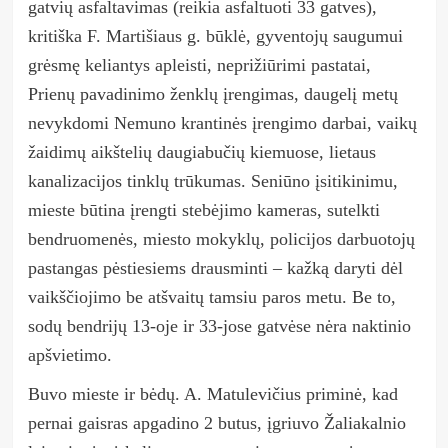
gatvių asfaltavimas (reikia asfaltuoti 33 gatves),
kritiška F. Martišiaus g. būklė, gyventojų saugumui
grėsmę keliantys apleisti, neprižiūrimi pastatai,
Prienų pavadinimo ženklų įrengimas, daugelį metų
nevykdomi Nemuno krantinės įrengimo darbai, vaikų
žaidimų aikštelių daugiabučių kiemuose, lietaus
kanalizacijos tinklų trūkumas. Seniūno įsitikinimu,
mieste būtina įrengti stebėjimo kameras, sutelkti
bendruomenės, miesto mokyklų, policijos darbuotojų
pastangas pėstiesiems drausminti
–
kažką daryti dėl
vaikščiojimo be atšvaitų tamsiu paros metu. Be to,
sodų bendrijų 13-oje ir 33-jose gatvėse nėra naktinio
apšvietimo.
Buvo mieste ir bėdų. A. Matulevičius priminė, kad
pernai gaisras apgadino 2 butus, įgriuvo Žaliakalnio