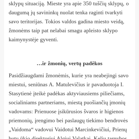
sklypų situaciją. Mieste yra apie 350 tuščių sklypų, o
daugumą jų savininkų nuolat tenka raginti tvarkyti
savo teritorijas. Tokios valdos gadina miesto veidą,
žmonėms taip pat nelabai smagu apleisto sklypo
kaimynystėje gyventi.
…ir žmonių, vertų padėkos
Pasidžiaugdami žmonėmis, kurie yra neabejingi savo
miestui, seniūnas A. Matulevičius ir pavaduotoja I.
Stasytienė įteikė padėkas aktyviausiems piliečiams,
socialiniams partneriams, miestą puošiančių įmonių
vadovams:
Prienuose įsikūrusios švaros ir higienos
priemonių, įrengimo bei paslaugų tiekimo bendrovės
„
Vaidoma
“
vadovui Vaidotui Marcinkevičiui, Prienų
butų ūkio direktoriui Algiui Valatkai, Kelių tarnybos