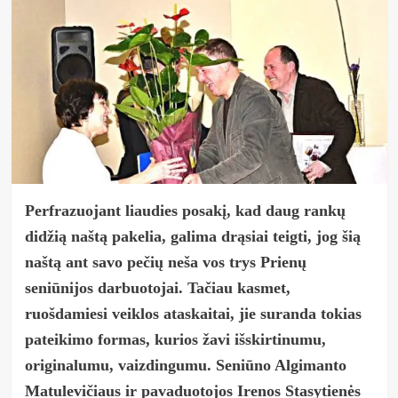
Perfrazuojant liaudies posakį, kad daug rankų
didžią naštą pakelia, galima drąsiai teigti, jog šią
naštą ant savo pečių neša vos trys Prienų
seniūnijos darbuotojai. Tačiau kasmet,
ruošdamiesi veiklos ataskaitai, jie suranda tokias
pateikimo formas, kurios žavi išskirtinumu,
originalumu, vaizdingumu. Seniūno Algimanto
Matulevičiaus ir pavaduotojos Irenos Stasytienės