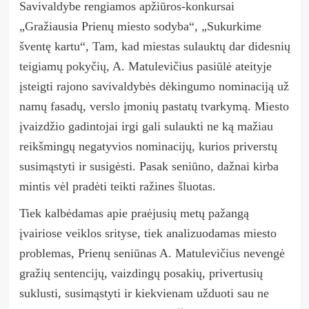
Savivaldybe rengiamos apžiūros-konkursai
„Gražiausia Prienų miesto sodyba“, „Sukurkime
šventę kartu“, Tam, kad miestas sulauktų dar didesnių
teigiamų pokyčių, A. Matulevičius pasiūlė ateityje
įsteigti rajono savivaldybės dėkingumo nominaciją už
namų fasadų, verslo įmonių pastatų tvarkymą. Miesto
įvaizdžio gadintojai irgi gali sulaukti ne ką mažiau
reikšmingų negatyvios nominacijų, kurios priverstų
susimąstyti ir susigėsti. Pasak seniūno, dažnai kirba
mintis vėl pradėti teikti ražines šluotas.
Tiek kalbėdamas apie praėjusių metų pažangą
įvairiose veiklos srityse, tiek analizuodamas miesto
problemas, Prienų seniūnas A. Matulevičius nevengė
gražių sentencijų, vaizdingų posakių, privertusių
suklusti, susimąstyti ir kiekvienam užduoti sau ne