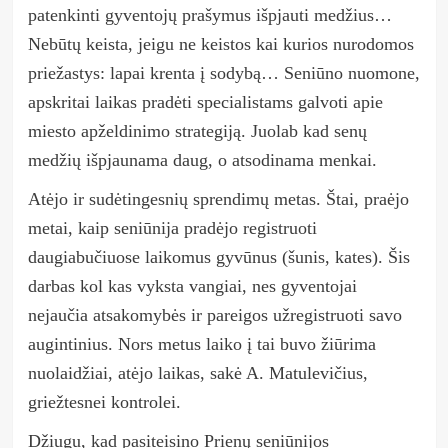
patenkinti gyventojų prašymus išpjauti medžius…
Nebūtų keista, jeigu ne keistos kai kurios nurodomos
priežastys: lapai krenta į sodybą… Seniūno nuomone,
apskritai laikas pradėti specialistams galvoti apie
miesto apželdinimo strategiją. Juolab kad senų
medžių išpjaunama daug, o atsodinama menkai.
Atėjo ir sudėtingesnių sprendimų metas. Štai, praėjo
metai, kaip seniūnija pradėjo registruoti
daugiabučiuose laikomus gyvūnus (šunis, kates). Šis
darbas kol kas vyksta vangiai, nes gyventojai
nejaučia atsakomybės ir pareigos užregistruoti savo
augintinius. Nors metus laiko į tai buvo žiūrima
nuolaidžiai, atėjo laikas, sakė A. Matulevičius,
griežtesnei kontrolei.
Džiugu, kad pasiteisino Prienų seniūnijos