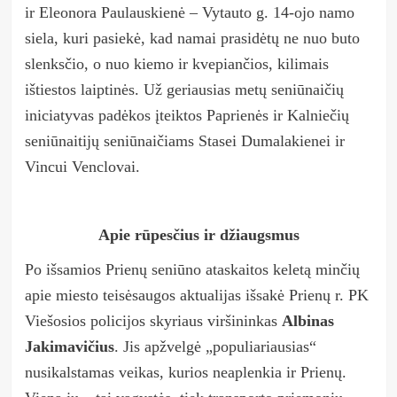
ir Eleonora Paulauskienė –
Vytauto g. 14-ojo
namo
siela, kuri pasiekė, kad namai prasidėtų ne nuo buto
slenksčio, o nuo kiemo ir kvepiančios, kilimais
ištiestos laiptinės. Už geriausias metų seniūnaičių
iniciatyvas
padėkos įteiktos
Paprienės ir Kalniečių
seniūnaitijų seniūnaičiams Stasei D
umalakienei ir
Vincui Venclovai.
Apie rūpesčius ir džiaugsmus
Po išsamios Prienų seniūno ataskaitos keletą minčių
apie miesto teisėsaugos aktualijas išsakė Prienų r. PK
Viešosios policijos skyriaus viršininkas
Albinas
Jakimavičius
. Jis apžvelgė „populiariausias“
nusikalstamas veikas, kurios neaplenkia ir Prienų.