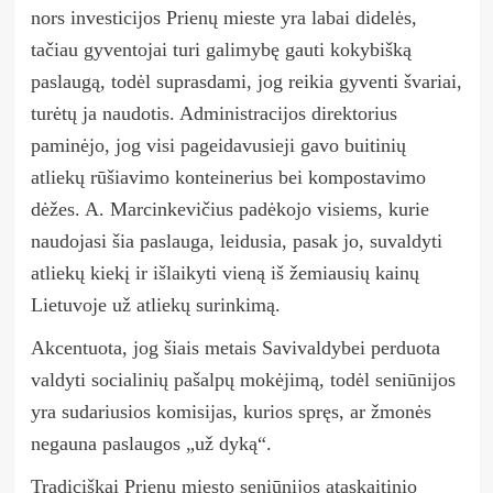
nors investicijos Prienų mieste yra labai didelės,
tačiau gyventojai turi galimybę gauti kokybišką
paslaugą, todėl suprasdami, jog reikia gyventi švariai,
turėtų ja naudotis. Administracijos direktorius
paminėjo, jog visi pageidavusieji gavo buitinių
atliekų rūšiavimo konteinerius bei kompostavimo
dėžes. A. Marcinkevičius padėkojo visiems, kurie
naudojasi šia paslauga, leidusia, pasak jo, suvaldyti
atliekų kiekį ir išlaikyti vieną iš žemiausių kainų
Lietuvoje už atliekų surinkimą.
Akcentuota, jog šiais metais Savivaldybei perduota
valdyti socialinių pašalpų mokėjimą, todėl seniūnijos
yra sudariusios komisijas, kurios spręs, ar žmonės
negauna paslaugos „už dyką“.
Tradiciškai Prienų miesto seniūnijos ataskaitinio