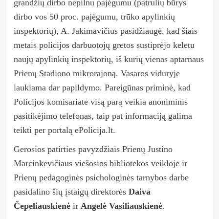
grandžių dirbo nepilnu pajėgumu (patrulių būrys
dirbo vos 50 proc. pajėgumu, trūko apylinkių
inspektorių), A. Jakimavičius pasidžiaugė, kad šiais
metais policijos darbuotojų gretos sustiprėjo keletu
naujų apylinkių inspektorių, iš kurių vienas aptarnaus
Prienų Stadiono mikrorajoną. Vasaros viduryje
laukiama dar papildymo. Pareigūnas priminė, kad
Policijos komisariate visą parą veikia anoniminis
pasitikėjimo telefonas, taip pat informaciją galima
teikti per portalą ePolicija.lt.
Gerosios patirties pavyzdžiais Prienų Justino
Marcinkevičiaus viešosios bibliotekos veikloje ir
Prienų pedagoginės psichologinės tarnybos darbe
pasidalino šių įstaigų direktorės
Daiva
Čepeliauskienė
ir
Angelė Vasiliauskienė
.