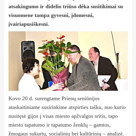
atsakingumo ir didelio triūso dėka susitikimai su
visuomene tampa gyvesni, įdomesni,
įvairiapusiškesni.
Kovo 20 d. surengtame Prienų seniūnijos
ataskaitiniame susirinkime atspirties tašku, nuo kurio
nusitęsė gijos į visas miesto apžvalgos sritis, tapo
miesto tapatumo ir tapatumo ženklų
–
gamtos,
žmogaus sukurtų, socialinių bei kultūrinių
–
analizė.