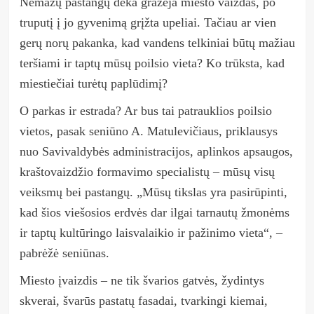
Nemažų pastangų dėka gražėja miesto vaizdas, po
truputį į jo gyvenimą grįžta upeliai. Tačiau ar vien
gerų norų pakanka, kad vandens telkiniai būtų mažiau
teršiami ir taptų mūsų poilsio vieta? Ko trūksta, kad
miestiečiai turėtų paplūdimį?
O parkas ir estrada? Ar bus tai patrauklios poilsio
vietos, pasak seniūno A. Matulevičiaus, priklausys
nuo Savivaldybės administracijos, aplinkos apsaugos,
kraštovaizdžio formavimo specialistų – mūsų visų
veiksmų bei pastangų. „Mūsų tikslas yra pasirūpinti,
kad šios viešosios erdvės dar ilgai tarnautų žmonėms
ir taptų kultūringo laisvalaikio ir pažinimo vieta“,
–
pabrėžė seniūnas.
Miesto įvaizdis – ne tik švarios gatvės, žydintys
skverai, švarūs pastatų fasadai, tvarkingi kiemai,