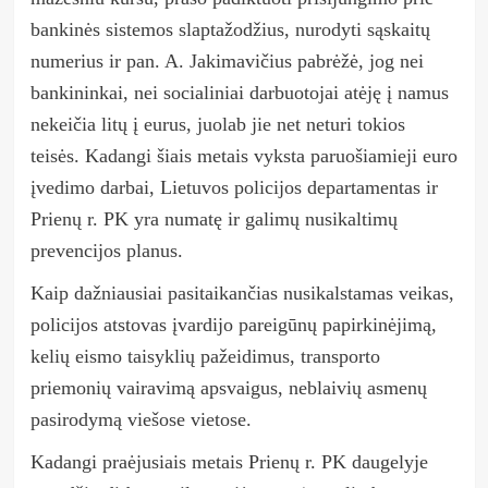
bankinės sistemos slaptažodžius, nurodyti sąskaitų
numerius ir pan. A. Jakimavičius pabrėžė, jog nei
bankininkai, nei socialiniai darbuotojai atėję į namus
nekeičia litų į eurus, juolab jie net neturi tokios
teisės. Kadangi šiais metais vyksta paruošiamieji euro
įvedimo darbai, Lietuvos policijos departamentas ir
Prienų r. PK yra numatę ir galimų nusikaltimų
prevencijos planus.
Kaip dažniausiai pasitaikančias nusikalstamas veikas,
policijos atstovas įvardijo pareigūnų papirkinėjimą,
kelių eismo taisyklių pažeidimus, transporto
priemonių vairavimą apsvaigus, neblaivių asmenų
pasirodymą viešose vietose.
Kadangi praėjusiais metais Prienų r. PK daugelyje