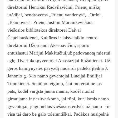
direktoriui Henrikui Radvilavičiui, Prienų miškų
urėdijai, bendrovėms „Prienų vandenys“, „Ordo“,
„Ekonovus“, Pr
ienų Justino Marcinkevičiaus
viešosios
bibliotekos direktorei Daivai
Čepeliauskienei,
Kultūros ir laisvalaikio centro
direktoriui Džordanui Aksenavičiui,
sporto
entuziastui Marijui Makštučiui,
už padovanotą miestui
eglę
–
Dvariuko gyventojai Anastazijai Ražaitienei.
Už
geros kaimynystės pavyzdį nuoširdi padėka įteikta J.
Janonio g. 3-io namo gyventojai Liucijai Emilijai
Timukienei.
S
eniūno
teigimu
, šiai moteriai ne tas
pats, kodėl vargsta jauna mama, kodėl nuolat
girtaujama ir nesitvarkoma,
jai rūpi,
kur ilsėsis namo
gyventojai, jeigu nebus viešosios erdvės už namo –
ir
visa tai daro be galo tolerantiškai. Padėkos nusipelnė