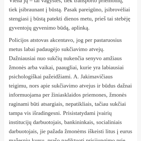
Viena jų
–
tai vagystės, tiek transporto priemonių,
tiek įsibraunant į būstą. Pasak pareigūno, įsibrovėliai
stengiasi į būstą patekti dienos metu, prieš tai stebėję
gyventojų gyvenimo būdą, aplinką.
Policijos atstovas akcentavo, jog per pastaruosius
metus labai padaugėjo sukčiavimo atvejų.
Dažniausiai nuo sukčių nukenčia senyvo amžiaus
žmonės arba vaikai, paaugliai, kurie yra labiausiai
psichologiškai pažeidžiami. A. Jakimavičiaus
teigimu, nors apie sukčiavimo atvejus ir būdus dažnai
informuojama per žiniasklaidos priemones, žmonės
raginami būti atsargiais, nepatikliais, tačiau sukčiai
tampa vis išradingesni. Prisistatydami įvairių
institucijų darbuotojais, bankininkais, socialiniais
darbuotojais, jie pažada žmonėms iškeisti litus į eurus
mažesniu kursu, prašo padiktuoti prisijungimo prie