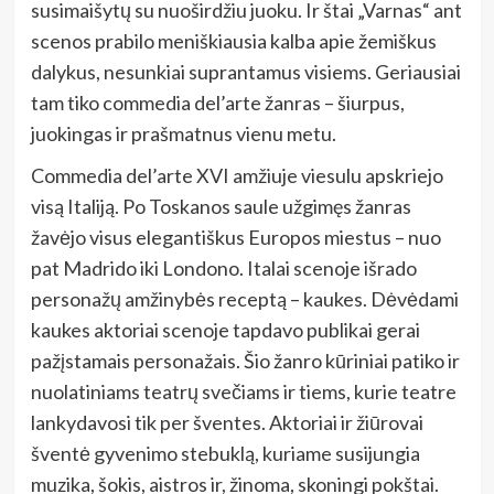
susimaišytų su nuoširdžiu juoku. Ir štai „Varnas“ ant
scenos prabilo meniškiausia kalba apie žemiškus
dalykus, nesunkiai suprantamus visiems. Geriausiai
tam tiko commedia del’arte žanras – šiurpus,
juokingas ir prašmatnus vienu metu.
Commedia del’arte XVI amžiuje viesulu apskriejo
visą Italiją. Po Toskanos saule užgimęs žanras
žavėjo visus elegantiškus Europos miestus – nuo
pat Madrido iki Londono. Italai scenoje išrado
personažų amžinybės receptą – kaukes. Dėvėdami
kaukes aktoriai scenoje tapdavo publikai gerai
pažįstamais personažais. Šio žanro kūriniai patiko ir
nuolatiniams teatrų svečiams ir tiems, kurie teatre
lankydavosi tik per šventes. Aktoriai ir žiūrovai
šventė gyvenimo stebuklą, kuriame susijungia
muzika, šokis, aistros ir, žinoma, skoningi pokštai.