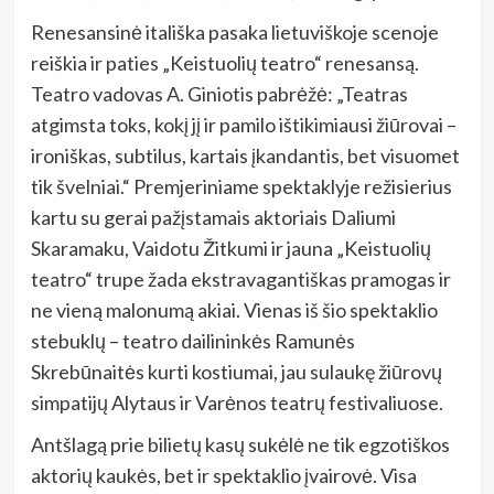
Renesansinė itališka pasaka lietuviškoje scenoje
reiškia ir paties „Keistuolių teatro“ renesansą.
Teatro vadovas A. Giniotis pabrėžė: „Teatras
atgimsta toks, kokį jį ir pamilo ištikimiausi žiūrovai –
ironiškas, subtilus, kartais įkandantis, bet visuomet
tik švelniai.“ Premjeriniame spektaklyje režisierius
kartu su gerai pažįstamais aktoriais Daliumi
Skaramaku, Vaidotu Žitkumi ir jauna „Keistuolių
teatro“ trupe žada ekstravagantiškas pramogas ir
ne vieną malonumą akiai. Vienas iš šio spektaklio
stebuklų – teatro dailininkės Ramunės
Skrebūnaitės kurti kostiumai, jau sulaukę žiūrovų
simpatijų Alytaus ir Varėnos teatrų festivaliuose.
Antšlagą prie bilietų kasų sukėlė ne tik egzotiškos
aktorių kaukės, bet ir spektaklio įvairovė. Visa