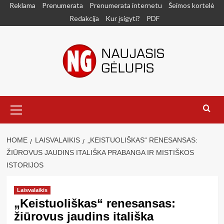
Skip
Reklama
Prenumerata
Prenumerata internetu
Šeimos kortelė
to
Redakcija
Kur įsigyti?
PDF
content
Primary
Menu
HOME
LAISVALAIKIS
„KEISTUOLIŠKAS“ RENESANSAS:
ŽIŪROVUS JAUDINS ITALIŠKA PRABANGA IR MISTIŠKOS
ISTORIJOS
Laisvalaikis
„Keistuoliškas“ renesansas:
žiūrovus jaudins itališka