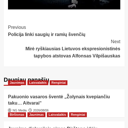
Post
Previous
Policija linki saugių ir ramių švenčių
Navigation
Next
Mirė ryškiausias Lietuvos ekspresionistinės
tapybos atstovas Alfonsas Vilpišauskas
Daugiau panašių…
Jaunimas
Laisvalaikis
Renginiai
Pakuonio vasaros šventė „Žolynais kvepiančiu
taku… Aitvarai“
NG Media
2026/08/06
Birštonas
Jaunimas
Laisvalaikis
Renginiai