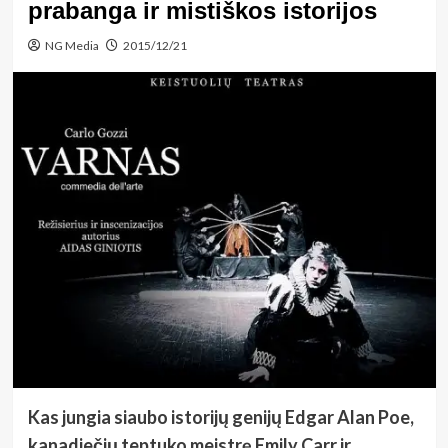
prabanga ir mistiškos istorijos
NG Media
2015/12/21
Kas jungia siaubo istorijų genijų Edgar Alan Poe,
kanadiečių teptuko meistrę Emily Carr ir