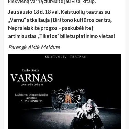
kiekvieną varną žiūrėsite jau visai kitaip.
Jau sausio 18 d. 18 val. Keistuolių teatras su
„Varnu“ atkeliauja į Birštono kultūros centrą.
Nepraleiskite progos – paskubėkite į
artimiausias „Tiketos“ bilietų platinimo vietas!
Parengė Aistė Meidutė