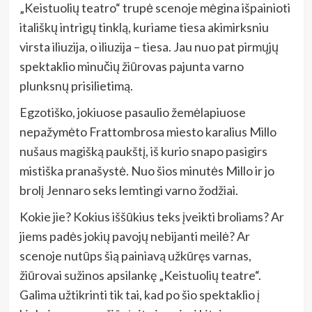
„Keistuolių teatro“ trupė scenoje mėgina išpainioti
itališkų intrigų tinklą, kuriame tiesa akimirksniu
virsta iliuzija, o iliuzija – tiesa. Jau nuo pat pirmųjų
spektaklio minučių žiūrovas pajunta varno
plunksnų prisilietimą.
Egzotiško, jokiuose pasaulio žemėlapiuose
nepažymėto Frattombrosa miesto karalius Millo
nušaus magišką paukštį, iš kurio snapo pasigirs
mistiška pranašystė. Nuo šios minutės Millo ir jo
brolį Jennaro seks lemtingi varno žodžiai.
Kokie jie? Kokius iššūkius teks įveikti broliams? Ar
jiems padės jokių pavojų nebijanti meilė? Ar
scenoje nutūps šią painiavą užkūręs varnas,
žiūrovai sužinos apsilankę „Keistuolių teatre“.
Galima užtikrinti tik tai, kad po šio spektaklio į