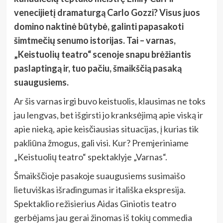
venecijietį dramaturgą Carlo Gozzi? Visus juos
domino naktinė būtybė, galinti papasakoti
šimtmečių senumo istorijas. Tai – varnas,
„Keistuolių teatro“ scenoje snapu brėžiantis
paslaptingą ir, tuo pačiu, šmaikščią pasaką
suaugusiems.
Ar šis varnas irgi buvo keistuolis, klausimas ne toks
jau lengvas, bet išgirsti jo kranksėjimą apie viską ir
apie nieką, apie keisčiausias situacijas, į kurias tik
pakliūna žmogus, gali visi. Kur? Premjeriniame
„Keistuolių teatro“ spektaklyje „Varnas“.
Šmaikščioje pasakoje suaugusiems susimaišo
lietuviškas išradingumas ir itališka ekspresija.
Spektaklio režisierius Aidas Giniotis teatro
gerbėjams jau gerai žinomas iš tokių commedia