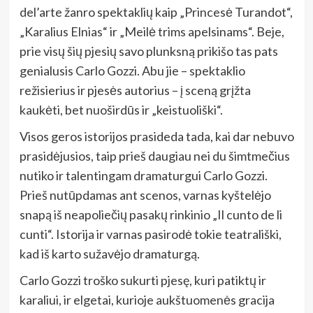
del’arte žanro spektaklių kaip „Princesė Turandot“,
„Karalius Elnias“ ir „Meilė trims apelsinams“. Beje,
prie visų šių pjesių savo plunksną prikišo tas pats
genialusis Carlo Gozzi. Abu jie – spektaklio
režisierius ir pjesės autorius – į sceną grįžta
kaukėti, bet nuoširdūs ir „keistuoliški“.
Visos geros istorijos prasideda tada, kai dar nebuvo
prasidėjusios, taip prieš daugiau nei du šimtmečius
nutiko ir talentingam dramaturgui Carlo Gozzi.
Prieš nutūpdamas ant scenos, varnas kyštelėjo
snapą iš neapoliečių pasakų rinkinio „Il cunto de li
cunti“. Istorija ir varnas pasirodė tokie teatrališki,
kad iš karto sužavėjo dramaturgą.
Carlo Gozzi troško sukurti pjesę, kuri patiktų ir
karaliui, ir elgetai, kurioje aukštuomenės gracija