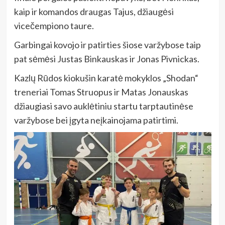
kaip ir komandos draugas Tajus, džiaugėsi
vicečempiono taure.
Garbingai kovojo ir patirties šiose varžybose taip
pat sėmėsi Justas Binkauskas ir Jonas Pivnickas.
Kazlų Rūdos kiokušin karatė mokyklos „Shodan“
treneriai Tomas Struopus ir Matas Jonauskas
džiaugiasi savo auklėtiniu startu tarptautinėse
varžybose bei įgyta neįkainojama patirtimi.