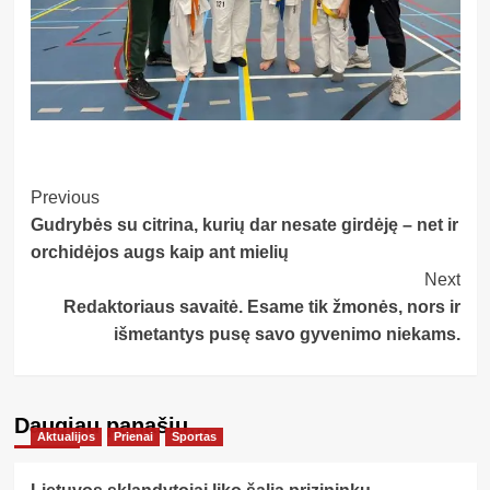
Post
Previous
Gudrybės su citrina, kurių dar nesate girdėję – net ir
Navigation
orchidėjos augs kaip ant mielių
Next
Redaktoriaus savaitė. Esame tik žmonės, nors ir
išmetantys pusę savo gyvenimo niekams.
Daugiau panašių…
Aktualijos
Prienai
Sportas