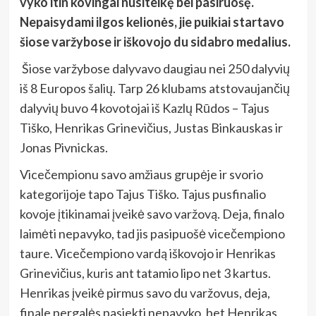
vyko itin kovingai nusiteikę bei pasiruošę.
Nepaisydami ilgos kelionės, jie puikiai startavo
šiose varžybose ir iškovojo du sidabro medalius.
Šiose varžybose dalyvavo daugiau nei 250 dalyvių
iš 8 Europos šalių. Tarp 26 klubams atstovaujančių
dalyvių buvo 4 kovotojai iš Kazlų Rūdos – Tajus
Tiško, Henrikas Grinevičius, Justas Binkauskas ir
Jonas Pivnickas.
Vicečempionu savo amžiaus grupėje ir svorio
kategorijoje tapo Tajus Tiško. Tajus pusfinalio
kovoje įtikinamai įveikė savo varžovą. Deja, finalo
laimėti nepavyko, tad jis pasipuošė vicečempiono
taure. Vicečempiono vardą iškovojo ir Henrikas
Grinevičius, kuris ant tatamio lipo net 3 kartus.
Henrikas įveikė pirmus savo du varžovus, deja,
finale pergalės pasiekti nepavyko, bet Henrikas,