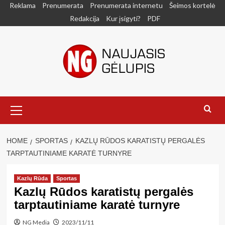
Skip
Reklama
Prenumerata
Prenumerata internetu
Šeimos kortelė
to
Redakcija
Kur įsigyti?
PDF
content
Primary
Menu
HOME
SPORTAS
KAZLŲ RŪDOS KARATISTŲ PERGALĖS
TARPTAUTINIAME KARATĖ TURNYRE
Kazlų Rūda
Sportas
Kazlų Rūdos karatistų pergalės
tarptautiniame karatė turnyre
NG Media
2023/11/11