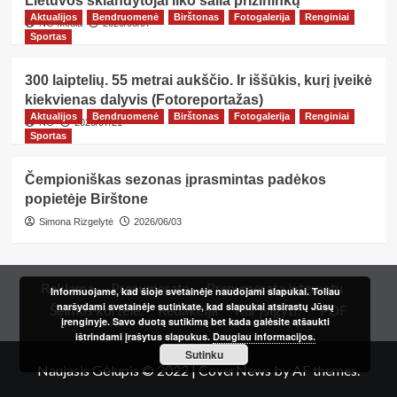
Lietuvos sklandytojai liko šalia prizininkų
Aktualijos
Bendruomenė
Birštonas
Fotogalerija
Renginiai
NG Media
2026/08/07
Sportas
300 laiptelių. 55 metrai aukščio. Ir iššūkis, kurį įveikė
kiekvienas dalyvis (Fotoreportažas)
Aktualijos
Bendruomenė
Birštonas
Fotogalerija
Renginiai
NG
2026/07/21
Sportas
Čempioniškas sezonas įprasmintas padėkos
popietėje Birštone
Simona Rizgelytė
2026/06/03
Reklama
Prenumerata
Prenumerata internetu
Informuojame, kad šioje svetainėje naudojami slapukai. Toliau
naršydami svetainėje sutinkate, kad slapukai atsirastų Jūsų
Šeimos kortelė
Redakcija
Kur įsigyti?
PDF
įrenginyje. Savo duotą sutikimą bet kada galėsite atšaukti
ištrindami įrašytus slapukus.
Daugiau informacijos.
Sutinku
Naujasis Gėlupis © 2022
|
CoverNews
by AF themes.