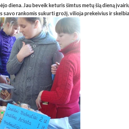
ėjo diena. Jau beveik keturis šimtus metų šią dieną įvair
savo rankomis sukurti grožį, vilioja prekeivius ir skelbi