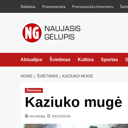
Skip
Reklama
Prenumerata
Prenumerata internetu
Šeim
to
content
Aktualijos
Švietimas
Kultūra
Sportas
S
HOME
ŠVIETIMAS
KAZIUKO MUGĖ
Švietimas
Kaziuko mugė
NG Media
2013/03/04