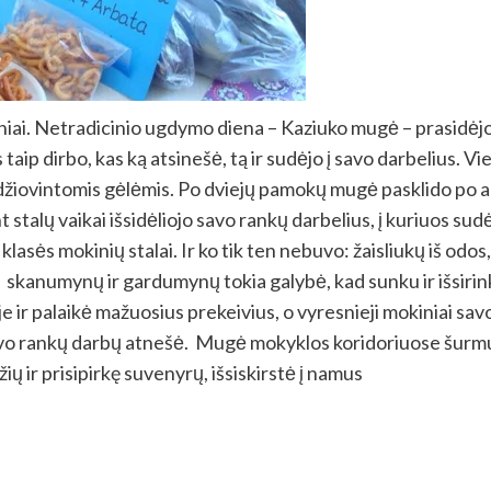
niai. Netradicinio ugdymo diena – Kaziuko mugė – prasidėjo 
aip dirbo, kas ką atsinešė, tą ir sudėjo į savo darbelius. V
ir džiovintomis gėlėmis. Po dviejų pamokų mugė pasklido po 
stalų vaikai išsidėliojo savo rankų darbelius, į kuriuos sudė
asės mokinių stalai. Ir ko tik ten nebuvo: žaisliukų iš odos,
 skanumynų ir gardumynų tokia galybė, kad sunku ir išsirinkt
 ir palaikė mažuosius prekeivius, o vyresnieji mokiniai savo
r savo rankų darbų atnešė. Mugė mokyklos koridoriuose šurm
žių ir prisipirkę suvenyrų, išsiskirstė į namus