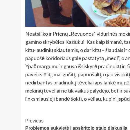
Neatsiliko ir Prienų „Revuonos“ vidurinės moki
gamino skrybėles Kaziukui. Kas kaip išmanė, tas t
kitų- audinių skiautėmis, o dar kitų – šiaudais 
papuošė koridoriaus gale pastatytą „medį“, o ant 
Ypač margumu ir gausa išsiskyrė pradinukų ir 5 kl
paveikslėlių, margučių, papuošalų, o jau visokių
nedirbantys pradinukų tėveliai apsilankė mugėje
mokinių tėveliai ne tik vaikus palydėjo, bet i
linksmiausieji bandė šokti, o vėliau, kupini įspūd
Post
Previous
Problemos sukvietė į apskritojo stalo diskusiją