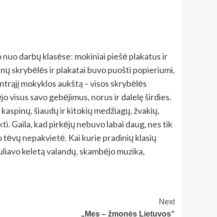
nuo darbų klasėse: mokiniai piešė plakatus ir
ienų skrybėlės ir plakatai buvo puošti popieriumi,
antrąjį mokyklos aukštą – visos skrybėlės
jo visus savo gebėjimus, norus ir dalelę širdies.
 kaspinų, šiaudų ir kitokių medžiagų, žvakių,
i. Gaila, kad pirkėjų nebuvo labai daug, nes tik
 tėvų nepakvietė. Kai kurie pradinių klasių
uliavo keletą valandų, skambėjo muzika,
Next
„Mes – žmonės Lietuvos“