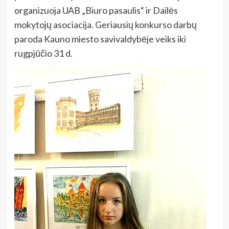
organizuoja UAB „Biuro pasaulis“ ir Dailės
mokytojų asociacija. Geriausių konkurso darbų
paroda Kauno miesto savivaldybėje veiks iki
rugpjūčio 31 d.