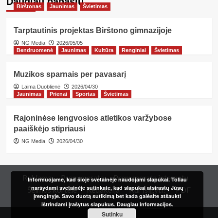
Daugiau panašių…
Birštonas
Jaunimas
Švietimas
Tarptautinis projektas Birštono gimnazijoje
NG Media
2026/05/05
Bendruomenė
Jaunimas
Kultūra
Renginiai
Švietimas
Muzikos sparnais per pavasarį
Laima Duoblienė
2026/04/30
Jaunimas
Prienai
Sportas
Švietimas
Rajoninėse lengvosios atletikos varžybose
paaiškėjo stipriausi
NG Media
2026/04/30
Reklama
Prenumerata
Prenumerata internetu
Informuojame, kad šioje svetainėje naudojami slapukai. Toliau
naršydami svetainėje sutinkate, kad slapukai atsirastų Jūsų
Šeimos kortelė
Redakcija
Kur įsigyti?
PDF
įrenginyje. Savo duotą sutikimą bet kada galėsite atšaukti
ištrindami įrašytus slapukus.
Daugiau informacijos.
Sutinku