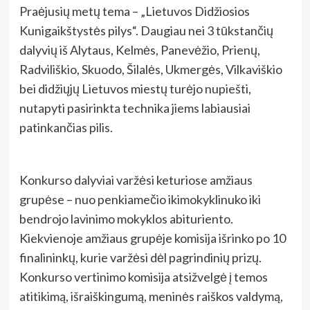
Praėjusių metų tema – „Lietuvos Didžiosios
Kunigaikštystės pilys“. Daugiau nei 3 tūkstančių
dalyvių iš Alytaus, Kelmės, Panevėžio, Prienų,
Radviliškio, Skuodo, Šilalės, Ukmergės, Vilkaviškio
bei didžiųjų Lietuvos miestų turėjo nupiešti,
nutapyti pasirinkta technika jiems labiausiai
patinkančias pilis.
Konkurso dalyviai varžėsi keturiose amžiaus
grupėse – nuo penkiamečio ikimokyklinuko iki
bendrojo lavinimo mokyklos abituriento.
Kiekvienoje amžiaus grupėje komisija išrinko po 10
finalininkų, kurie varžėsi dėl pagrindinių prizų.
Konkurso vertinimo komisija atsižvelgė į temos
atitikimą, išraiškingumą, meninės raiškos valdymą,