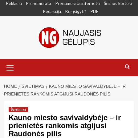
Skip
Reklama
Prenumerata
Prenumerata internetu
Šeimos kortelė
to
Redakcija
Kur įsigyti?
PDF
content
Primary
Menu
HOME
ŠVIETIMAS
KAUNO MIESTO SAVIVALDYBĖJE – IR
PRIENIETĖS RANKOMIS ATGIJUSI RAUDONĖS PILIS
Švietimas
Kauno miesto savivaldybėje – ir
prienietės rankomis atgijusi
Raudonės pilis