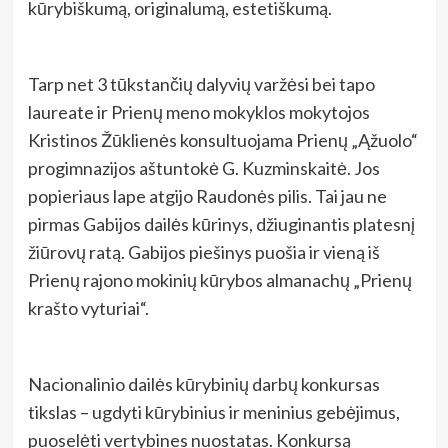
kūrybiškumą, originalumą, estetiškumą.
Tarp net 3 tūkstančių dalyvių varžėsi bei tapo
laureate ir Prienų meno mokyklos mokytojos
Kristinos Žūklienės konsultuojama Prienų „Ąžuolo“
progimnazijos aštuntokė G. Kuzminskaitė. Jos
popieriaus lape atgijo Raudonės pilis. Tai jau ne
pirmas Gabijos dailės kūrinys, džiuginantis platesnį
žiūrovų ratą. Gabijos piešinys puošia ir vieną iš
Prienų rajono mokinių kūrybos almanachų „Prienų
krašto vyturiai“.
Nacionalinio dailės kūrybinių darbų konkursas
tikslas – ugdyti kūrybinius ir meninius gebėjimus,
puoselėti vertybines nuostatas. Konkursą