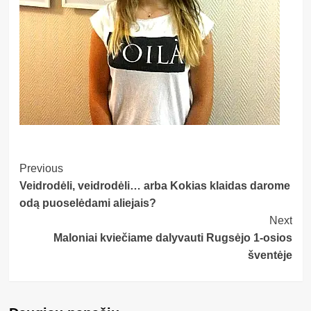
Post
Previous
Veidrodėli, veidrodėli… arba Kokias klaidas darome
Navigation
odą puoselėdami aliejais?
Next
Maloniai kviečiame dalyvauti Rugsėjo 1-osios
šventėje