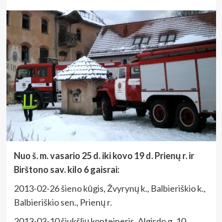
Nuo š. m. vasario 25 d. iki kovo 19 d. Prienų r. ir
Birštono sav. kilo 6 gaisrai:
2013-02-26 šieno kūgis, Žvyrynų k., Balbieriškio k.,
Balbieriškio sen., Prienų r.
2013-03-10 šiukšlių konteineris, Algirdo g. 10,