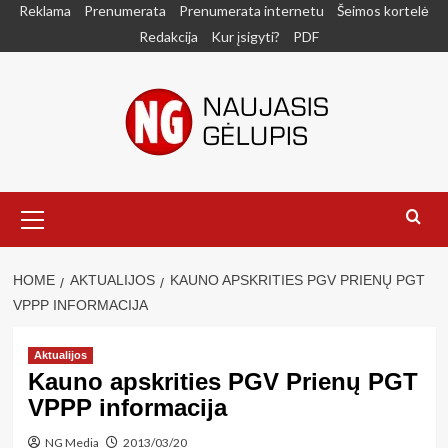
Skip
Reklama
Prenumerata
Prenumerata internetu
Šeimos kortelė
to
Redakcija
Kur įsigyti?
PDF
content
Primary
Menu
HOME
AKTUALIJOS
KAUNO APSKRITIES PGV PRIENŲ PGT
VPPP INFORMACIJA
Aktualijos
Kauno apskrities PGV Prienų PGT
VPPP informacija
NG Media
2013/03/20