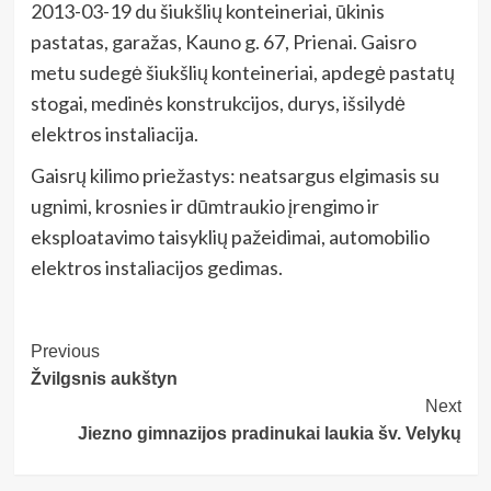
2013-03-19 du šiukšlių konteineriai, ūkinis
pastatas, garažas, Kauno g. 67, Prienai. Gaisro
metu sudegė šiukšlių konteineriai, apdegė pastatų
stogai, medinės konstrukcijos, durys, išsilydė
elektros instaliacija.
Gaisrų kilimo priežastys: neatsargus elgimasis su
ugnimi, krosnies ir dūmtraukio įrengimo ir
eksploatavimo taisyklių pažeidimai, automobilio
elektros instaliacijos gedimas.
Post
Previous
Žvilgsnis aukštyn
Navigation
Next
Jiezno gimnazijos pradinukai laukia šv. Velykų