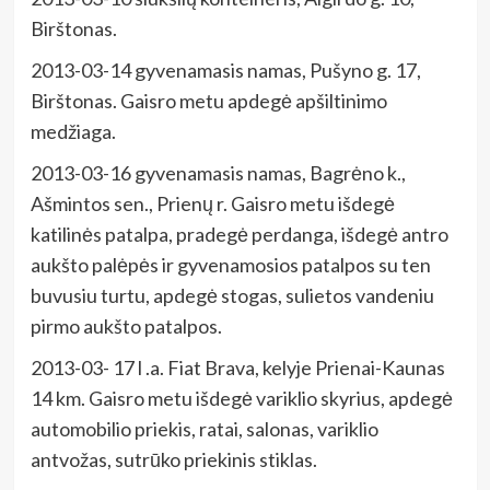
Birštonas.
2013-03-14 gyvenamasis namas, Pušyno g. 17,
Birštonas. Gaisro metu apdegė apšiltinimo
medžiaga.
2013-03-16 gyvenamasis namas, Bagrėno k.,
Ašmintos sen., Prienų r. Gaisro metu išdegė
katilinės patalpa, pradegė perdanga, išdegė antro
aukšto palėpės ir gyvenamosios patalpos su ten
buvusiu turtu, apdegė stogas, sulietos vandeniu
pirmo aukšto patalpos.
2013-03- 17 l .a. Fiat Brava, kelyje Prienai-Kaunas
14 km. Gaisro metu išdegė variklio skyrius, apdegė
automobilio priekis, ratai, salonas, variklio
antvožas, sutrūko priekinis stiklas.