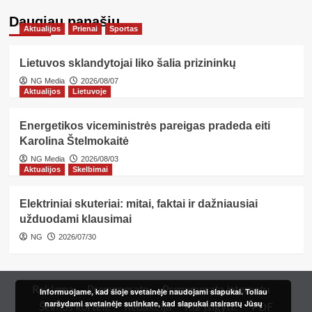
Daugiau panašių…
Aktualijos
Prienai
Sportas
Lietuvos sklandytojai liko šalia prizininkų
NG Media
2026/08/07
Aktualijos
Lietuvoje
Energetikos viceministrės pareigas pradeda eiti
Karolina Štelmokaitė
NG Media
2026/08/03
Aktualijos
Skelbimai
Elektriniai skuteriai: mitai, faktai ir dažniausiai
užduodami klausimai
NG
2026/07/30
Reklama
Prenumerata
Prenumerata internetu
Informuojame, kad šioje svetainėje naudojami slapukai. Toliau
naršydami svetainėje sutinkate, kad slapukai atsirastų Jūsų
Šeimos kortelė
Redakcija
Kur įsigyti?
PDF