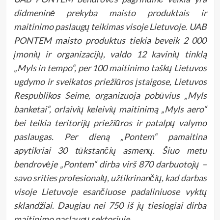
didmeninė prekyba maisto produktais ir
maitinimo paslaugų teikimas visoje Lietuvoje. UAB
PONTEM maisto produktus tiekia beveik 2 000
įmonių ir organizacijų, valdo 12 kavinių tinklą
„Myls in tempo“, per 100 maitinimo taškų Lietuvos
ugdymo ir sveikatos priežiūros įstaigose, Lietuvos
Respublikos Seime, organizuoja pobūvius „Myls
banketai“, orlaivių keleivių maitinimą „Myls aero“
bei teikia teritorijų priežiūros ir patalpų valymo
paslaugas. Per dieną „Pontem“ pamaitina
apytikriai 30 tūkstančių asmenų. Šiuo metu
bendrovėje „Pontem“ dirba virš 870 darbuotojų –
savo srities profesionalų, užtikrinančių, kad darbas
visoje Lietuvoje esančiuose padaliniuose vyktų
sklandžiai. Daugiau nei 750 iš jų tiesiogiai dirba
maitinimo paslaugų sektoriuje.