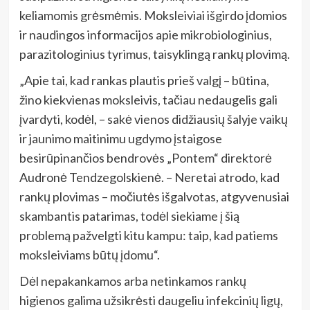
keliamomis grėsmėmis. Moksleiviai išgirdo įdomios
ir naudingos informacijos apie mikrobiologinius,
parazitologinius tyrimus, taisyklingą rankų plovimą.
„Apie tai, kad rankas plautis prieš valgį
– būtina,
žino kiekvienas moksleivis, tačiau nedaugelis gali
įvardyti, kodėl, – sakė vienos didžiausių šalyje vaikų
ir jaunimo maitinimu ugdymo įstaigose
besirūpinančios bendrovės „Pontem“ direktorė
Audronė Tendzegolskienė. – Neretai atrodo, kad
rankų plovimas – močiutės išgalvotas, atgyvenusiai
skambantis patarimas, todėl siekiame į šią
problemą pažvelgti kitu kampu: taip, kad patiems
moksleiviams būtų įdomu“.
Dėl nepakankamos arba netinkamos rankų
higienos galima užsikrėsti daugeliu infekcinių ligų,