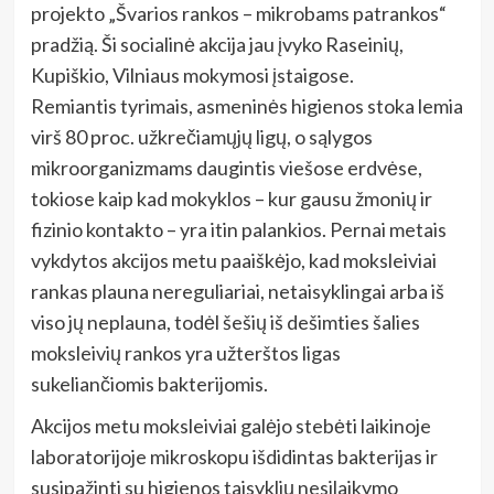
projekto „Švarios rankos – mikrobams patrankos“
pradžią. Ši socialinė akcija jau įvyko Raseinių,
Kupiškio, Vilniaus mokymosi įstaigose.
Remiantis tyrimais, asmeninės higienos stoka lemia
virš 80 proc. užkrečiamųjų ligų, o sąlygos
mikroorganizmams daugintis viešose erdvėse,
tokiose kaip kad mokyklos – kur gausu žmonių ir
fizinio kontakto – yra itin palankios. Pernai metais
vykdytos akcijos metu paaiškėjo, kad moksleiviai
rankas plauna nereguliariai, netaisyklingai arba iš
viso jų neplauna, todėl šešių iš dešimties šalies
moksleivių rankos yra užterštos ligas
sukeliančiomis bakterijomis.
Akcijos metu moksleiviai galėjo stebėti laikinoje
laboratorijoje mikroskopu išdidintas bakterijas ir
susipažinti su higienos taisyklių nesilaikymo