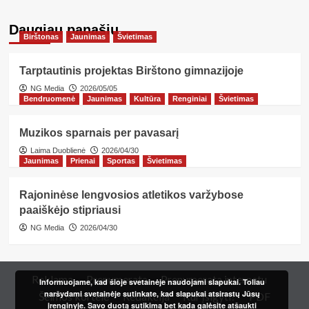
Daugiau panašių…
Birštonas
Jaunimas
Švietimas
Tarptautinis projektas Birštono gimnazijoje
NG Media
2026/05/05
Bendruomenė
Jaunimas
Kultūra
Renginiai
Švietimas
Muzikos sparnais per pavasarį
Laima Duoblienė
2026/04/30
Jaunimas
Prienai
Sportas
Švietimas
Rajoninėse lengvosios atletikos varžybose
paaiškėjo stipriausi
NG Media
2026/04/30
Reklama
Prenumerata
Prenumerata internetu
Informuojame, kad šioje svetainėje naudojami slapukai. Toliau
naršydami svetainėje sutinkate, kad slapukai atsirastų Jūsų
Šeimos kortelė
Redakcija
Kur įsigyti?
PDF
įrenginyje. Savo duotą sutikimą bet kada galėsite atšaukti