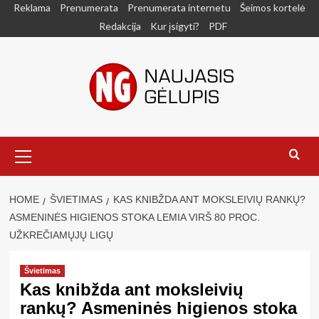
Skip
Reklama
Prenumerata
Prenumerata internetu
Šeimos kortelė
to
Redakcija
Kur įsigyti?
PDF
content
Primary
Menu
HOME
ŠVIETIMAS
KAS KNIBŽDA ANT MOKSLEIVIŲ RANKŲ?
ASMENINĖS HIGIENOS STOKA LEMIA VIRŠ 80 PROC.
UŽKREČIAMŲJŲ LIGŲ
Švietimas
Kas knibžda ant moksleivių
rankų? Asmeninės higienos stoka