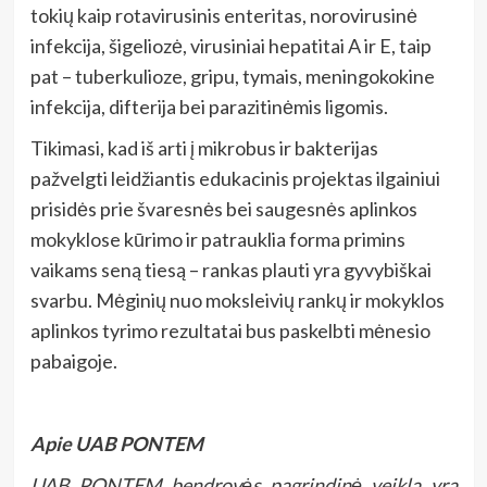
tokių kaip rotavirusinis enteritas, norovirusinė
infekcija, šigeliozė, virusiniai hepatitai A ir E, taip
pat – tuberkulioze, gripu, tymais, meningokokine
infekcija, difterija bei parazitinėmis ligomis.
Tikimasi, kad iš arti į mikrobus ir bakterijas
pažvelgti leidžiantis edukacinis projektas ilgainiui
prisidės prie švaresnės bei saugesnės aplinkos
mokyklose kūrimo ir patrauklia forma primins
vaikams seną tiesą – rankas plauti yra gyvybiškai
svarbu. Mėginių nuo moksleivių rankų ir mokyklos
aplinkos tyrimo rezultatai bus paskelbti mėnesio
pabaigoje.
Apie UAB PONTEM
UAB PONTEM bendrovės pagrindinė veikla yra