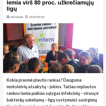
lemia virš 80 proc. užkrečiamųjų
ligų
NG Media
2015/05/10
Kokia prasmė plautis rankas? Dauguma
moksleivių atsakytų – jokios. Tačiau neplautos
rankos lemia puikias sąlygas infekcinių – virusų ir
bakterijų sukeliamų – ligų vystymuisi: susirgimų