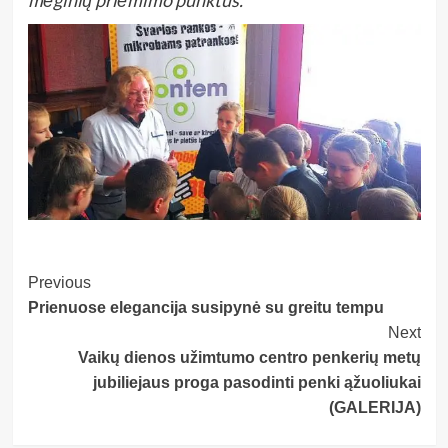
Post
Previous
Prienuose elegancija susipynė su greitu tempu
Navigation
Next
Vaikų dienos užimtumo centro penkerių metų
jubiliejaus proga pasodinti penki ąžuoliukai
(GALERIJA)