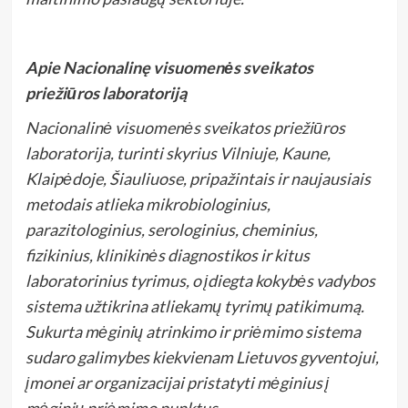
Apie Nacionalinę visuomenės sveikatos
priežiūros laboratoriją
Nacionalinė visuomenės sveikatos priežiūros
laboratorija, turinti skyrius Vilniuje, Kaune,
Klaipėdoje, Šiauliuose, pripažintais ir naujausiais
metodais atlieka mikrobiologinius,
parazitologinius, serologinius, cheminius,
fizikinius, klinikinės diagnostikos ir kitus
laboratorinius tyrimus, o įdiegta kokybės vadybos
sistema užtikrina atliekamų tyrimų patikimumą.
Sukurta mėginių atrinkimo ir priėmimo sistema
sudaro galimybes kiekvienam Lietuvos gyventojui,
įmonei ar organizacijai pristatyti mėginius į
mėginių priėmimo punktus.