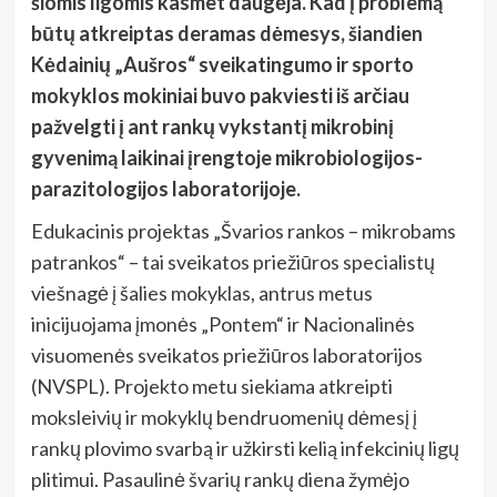
šiomis ligomis kasmet daugėja. Kad į problemą
būtų atkreiptas deramas dėmesys, šiandien
Kėdainių „Aušros“ sveikatingumo ir sporto
mokyklos mokiniai buvo pakviesti iš arčiau
pažvelgti į ant rankų vykstantį mikrobinį
gyvenimą laikinai įrengtoje mikrobiologijos-
parazitologijos laboratorijoje.
Edukacinis projektas „Švarios rankos – mikrobams
patrankos“ – tai sveikatos priežiūros specialistų
viešnagė į šalies mokyklas, antrus metus
inicijuojama įmonės „Pontem“ ir Nacionalinės
visuomenės sveikatos priežiūros laboratorijos
(NVSPL). Projekto metu siekiama atkreipti
moksleivių ir mokyklų bendruomenių dėmesį į
rankų plovimo svarbą ir užkirsti kelią infekcinių ligų
plitimui. Pasaulinė švarių rankų diena žymėjo