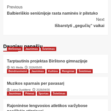
Post
Previous
Balbieriškio seniūnijoje rasta naminės ir pilstuko
Navigation
Next
Išbarstyti „gegučių“ vaikai
Daugiau panašių…
Birštonas
Jaunimas
Švietimas
Tarptautinis projektas Birštono gimnazijoje
NG Media
2026/05/05
Bendruomenė
Jaunimas
Kultūra
Renginiai
Švietimas
Muzikos sparnais per pavasarį
Laima Duoblienė
2026/04/30
Jaunimas
Prienai
Sportas
Švietimas
Rajoninėse lengvosios atletikos varžybose