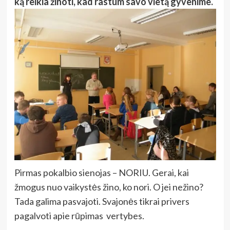
ką reikia žinoti, kad rastum savo vietą gyvenime.
Pirmas pokalbio sienojas – NORIU. Gerai, kai
žmogus nuo vaikystės žino, ko nori. O jei nežino?
Tada galima pasvajoti. Svajonės tikrai privers
pagalvoti apie rūpimas vertybes.