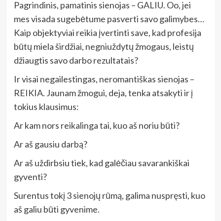
Pagrindinis, pamatinis sienojas – GALIU. Oo, jei
mes visada sugebėtume pasverti savo galimybes…
Kaip objektyviai reikia įvertinti save, kad profesija
būtų miela širdžiai, negniuždytų žmogaus, leistų
džiaugtis savo darbo rezultatais?
Ir visai negailestingas, neromantiškas sienojas –
REIKIA. Jaunam žmogui, deja, tenka atsakyti ir į
tokius klausimus:
Ar kam nors reikalinga tai, kuo aš noriu būti?
Ar aš gausiu darbą?
Ar aš uždirbsiu tiek, kad galėčiau savarankiškai
gyventi?
Surentus tokį 3 sienojų rūmą, galima nuspręsti, kuo
aš galiu būti gyvenime.