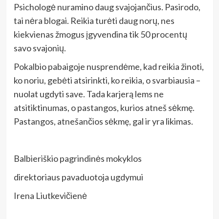
Psichologė nuramino daug svajojančius. Pasirodo,
tai nėra blogai. Reikia turėti daug norų, nes
kiekvienas žmogus įgyvendina tik 50 procentų
savo svajonių.
Pokalbio pabaigoje nusprendėme, kad reikia žinoti,
ko noriu, gebėti atsirinkti, ko reikia, o svarbiausia –
nuolat ugdyti save. Tada karjerą lems ne
atsitiktinumas, o pastangos, kurios atneš sėkmę.
Pastangos, atnešančios sėkmę, gal ir yra likimas.
Balbieriškio pagrindinės mokyklos
direktoriaus pavaduotoja ugdymui
Irena Liutkevičienė