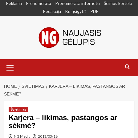
Skip
Reklama
Prenumerata
Prenumerata internetu
Šeimos kortelė
to
Redakcija
Kur įsigyti?
PDF
content
Primary
Menu
HOME
ŠVIETIMAS
KARJERA – LIKIMAS, PASTANGOS AR
SĖKMĖ?
Švietimas
Karjera – likimas, pastangos ar
sėkmė?
NG Media
2013/03/16