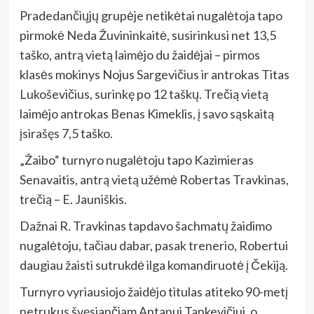
Pradedančiųjų grupėje netikėtai nugalėtoja tapo
pirmokė Neda Žuvininkaitė, susirinkusi net 13,5
taško, antrą vietą laimėjo du žaidėjai – pirmos
klasės mokinys Nojus Sargevičius ir antrokas Titas
Lukoševičius, surinkę po 12 taškų. Trečią vietą
laimėjo antrokas Benas Kimeklis, į savo sąskaitą
įsirašęs 7,5 taško.
„Žaibo“ turnyro nugalėtoju tapo Kazimieras
Senavaitis, antrą vietą užėmė Robertas Travkinas,
trečią – E. Jauniškis.
Dažnai R. Travkinas tapdavo šachmatų žaidimo
nugalėtoju, tačiau dabar, pasak trenerio, Robertui
daugiau žaisti sutrukdė ilga komandiruotė į Čekiją.
Turnyro vyriausiojo žaidėjo titulas atiteko 90-metį
netrukus švęsiančiam Antanui Tankevičiui, o