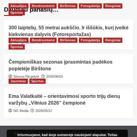
Aktualijos
Bendruomenė
Birštonas
Fotogalerija
Renginiai
Daugiau panašių…
Sportas
300 laiptelių. 55 metrai aukščio. Ir iššūkis, kurį įveikė
kiekvienas dalyvis (Fotoreportažas)
Aktualijos
Bendruomenė
Birštonas
Fotogalerija
Renginiai
NG
2026/07/21
Sportas
Čempioniškas sezonas įprasmintas padėkos
popietėje Birštone
Simona Rizgelytė
2026/06/03
Jaunimas
Sportas
Ema Valatkaitė – orientavimosi sporto trijų dienų
varžybų „Vilnius 2026“ čempionė
NG Media
2026/05/12
Reklama
Prenumerata
Prenumerata internetu
Informuojame, kad šioje svetainėje naudojami slapukai. Toliau