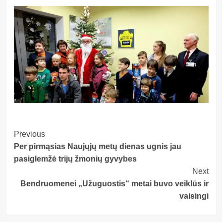
Post
Previous
Per pirmąsias Naujųjų metų dienas ugnis jau
Navigation
pasiglemžė trijų žmonių gyvybes
Next
Bendruomenei „Užuguostis“ metai buvo veiklūs ir
vaisingi