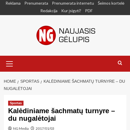
Skip
Reklama
Prenumerata
Prenumerata internetu
Šeimos kortelė
to
Redakcija
Kur įsigyti?
PDF
content
Primary
Menu
HOME
SPORTAS
KALĖDINIAME ŠACHMATŲ TURNYRE – DU
NUGALĖTOJAI
Sportas
Kalėdiniame šachmatų turnyre –
du nugalėtojai
NG Media
2017/01/03