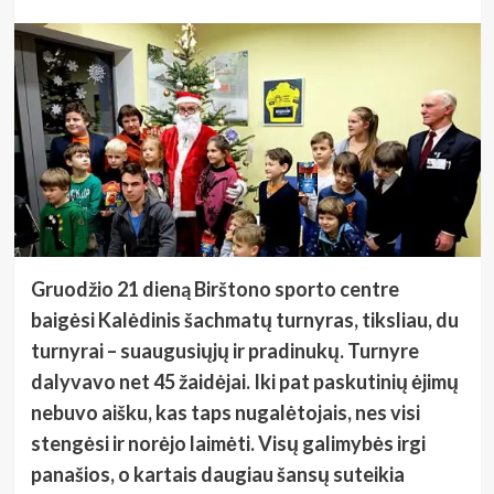
Gruodžio 21 dieną Birštono sporto centre
baigėsi Kalėdinis šachmatų turnyras, tiksliau, du
turnyrai – suaugusiųjų ir pradinukų. Turnyre
dalyvavo net 45 žaidėjai. Iki pat paskutinių ėjimų
nebuvo aišku, kas taps nugalėtojais, nes visi
stengėsi ir norėjo laimėti. Visų galimybės irgi
panašios, o kartais daugiau šansų suteikia