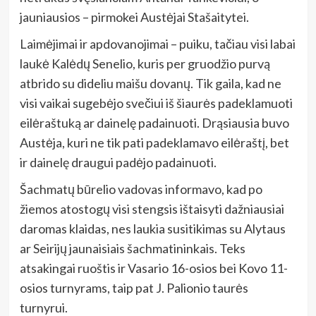
jauniausios – pirmokei Austėjai Stašaitytei.
Laimėjimai ir apdovanojimai – puiku, tačiau visi labai
laukė Kalėdų Senelio, kuris per gruodžio purvą
atbrido su dideliu maišu dovanų. Tik gaila, kad ne
visi vaikai sugebėjo svečiui iš šiaurės padeklamuoti
eilėraštuką ar dainelę padainuoti. Drąsiausia buvo
Austėja, kuri ne tik pati padeklamavo eilėraštį, bet
ir dainelę draugui padėjo padainuoti.
Šachmatų būrelio vadovas informavo, kad po
žiemos atostogų visi stengsis ištaisyti dažniausiai
daromas klaidas, nes laukia susitikimas su Alytaus
ar Seirijų jaunaisiais šachmatininkais. Teks
atsakingai ruoštis ir Vasario 16-osios bei Kovo 11-
osios turnyrams, taip pat J. Palionio taurės
turnyrui.