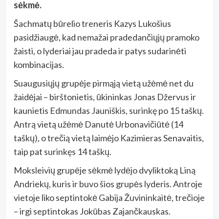
sėkmė.
Šachmatų būrelio treneris Kazys Lukošius
pasidžiaugė, kad nemažai pradedančiųjų pramoko
žaisti, o lyderiai jau pradeda ir patys sudarinėti
kombinacijas.
Suaugusiųjų grupėje pirmąją vietą užėmė net du
žaidėjai – birštonietis, ūkininkas Jonas Džervus ir
kaunietis Edmundas Jauniškis, surinkę po 15 taškų.
Antrą vietą užėmė Danutė Urbonavičiūtė (14
taškų), o trečią vietą laimėjo Kazimieras Senavaitis,
taip pat surinkęs 14 taškų.
Moksleivių grupėje sėkmė lydėjo dvyliktoką Liną
Andriekų, kuris ir buvo šios grupės lyderis. Antroje
vietoje liko septintokė Gabija Žuvininkaitė, trečioje
– irgi septintokas Jokūbas Zajančkauskas.