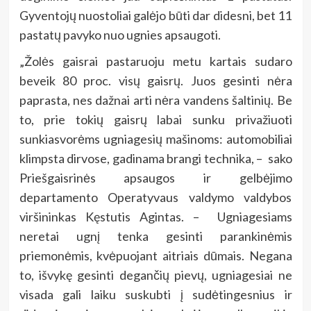
Gyventojų nuostoliai galėjo būti dar didesni, bet 11
pastatų pavyko nuo ugnies apsaugoti.
„Žolės gaisrai pastaruoju metu kartais sudaro
beveik 80 proc. visų gaisrų. Juos gesinti nėra
paprasta, nes dažnai arti nėra vandens šaltinių. Be
to, prie tokių gaisrų labai sunku privažiuoti
sunkiasvorėms ugniagesių mašinoms: automobiliai
klimpsta dirvose, gadinama brangi technika, – sako
Priešgaisrinės apsaugos ir gelbėjimo
departamento Operatyvaus valdymo valdybos
viršininkas Kęstutis Agintas. – Ugniagesiams
neretai ugnį tenka gesinti parankinėmis
priemonėmis, kvėpuojant aitriais dūmais. Negana
to, išvykę gesinti degančių pievų, ugniagesiai ne
visada gali laiku suskubti į sudėtingesnius ir