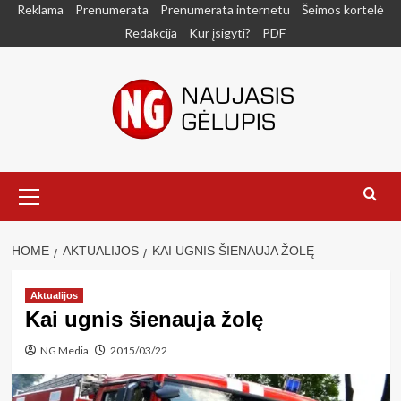
Skip
Reklama
Prenumerata
Prenumerata internetu
Šeimos kortelė
to
Redakcija
Kur įsigyti?
PDF
content
Primary
Menu
HOME
AKTUALIJOS
KAI UGNIS ŠIENAUJA ŽOLĘ
Aktualijos
Kai ugnis šienauja žolę
NG Media
2015/03/22