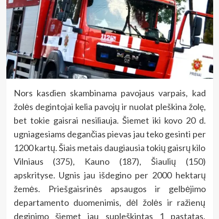
Nors kasdien skambinama pavojaus varpais, kad
žolės degintojai kelia pavojų ir nuolat pleškina žolę,
bet tokie gaisrai nesiliauja. Šiemet iki kovo 20 d.
ugniagesiams degančias pievas jau teko gesinti per
1200 kartų. Šiais metais daugiausia tokių gaisrų kilo
Vilniaus (375), Kauno (187), Šiaulių (150)
apskrityse. Ugnis jau išdegino per 2000 hektarų
žemės. Priešgaisrinės apsaugos ir gelbėjimo
departamento duomenimis, dėl žolės ir ražienų
deginimo šiemet jau supleškintas 1 pastatas.