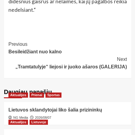
didesnius gaisrus ar nelaimes, kai jų pagalbos reikia
nedelsiant.“
Post
Previous
Besileidžiant nuo kalno
Navigation
Next
„Tramtatulyje“ liejosi ir juoko ašaros (GALERIJA)
Daugiau panašių…
Aktualijos
Prienai
Sportas
Lietuvos sklandytojai liko šalia prizininkų
NG Media
2026/08/07
Aktualijos
Lietuvoje