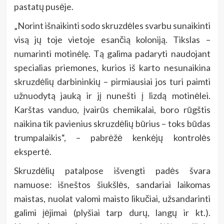
pastatų pusėje.
„Norint išnaikinti sodo skruzdėles svarbu sunaikinti
visą jų toje vietoje esančią koloniją. Tikslas –
numarinti motinėlę. Tą galima padaryti naudojant
specialias priemones, kurios iš karto nesunaikina
skruzdėlių darbininkių – pirmiausiai jos turi paimti
užnuodytą jauką ir jį nunešti į lizdą motinėlei.
Karštas vanduo, įvairūs chemikalai, boro rūgštis
naikina tik pavienius skruzdėlių būrius – toks būdas
trumpalaikis“, – pabrėžė kenkėjų kontrolės
ekspertė.
Skruzdėlių patalpose išvengti padės švara
namuose: išneštos šiukšlės, sandariai laikomas
maistas, nuolat valomi maisto likučiai, užsandarinti
galimi įėjimai (plyšiai tarp durų, langų ir kt.).