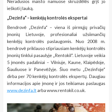
Neradusios maisto namuose skruzdėlės grįš jo
ieškoti į lauką.
„Dezinfa“ – kenkėjų kontrolės ekspertai
Bendrovė „Dezinfa“ – viena iš pirmųjų privačių
įmonių Lietuvoje, profesionaliai užsiimančių
kenkėjų kontrolės paslaugomis. Nuo 2008 m.
bendrovė priklauso stipriausiam kenkėjų kontrolės
įmonių tinklui pasaulyje „Rentokil“. Lietuvoje veikia
5 įmonės padaliniai – Vilniuje, Kaune, Klaipėdoje,
Šiauliuose ir Panevėžyje. Šiuo metu „Dezinfoje“
dirba per 70 kenkėjų kontrolės ekspertų. Daugiau
informacijos apie įmonę ir jos teikiamas paslaugas
www.dezinfa.lt
arba www.rentokil.co.uk.