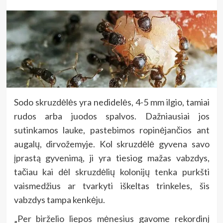
Sodo skruzdėlės yra nedidelės, 4-5 mm ilgio, tamiai
rudos arba juodos spalvos. Dažniausiai jos
sutinkamos lauke, pastebimos ropinėjančios ant
augalų, dirvožemyje. Kol skruzdėlė gyvena savo
įprastą gyvenimą, ji yra tiesiog mažas vabzdys,
tačiau kai dėl skruzdėlių kolonijų tenka purkšti
vaismedžius ar tvarkyti iškeltas trinkeles, šis
vabzdys tampa kenkėju.
„Per birželio liepos mėnesius
gavome rekordinį