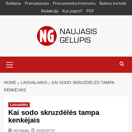
Skip
Reklama
Prenumerata
Prenumerata internetu
Šeimos kortelė
to
Redakcija
Kur įsigyti?
PDF
content
Primary
Menu
HOME
LAISVALAIKIS
KAI SODO SKRUZDĖLĖS TAMPA
KENKĖJAIS
Laisvalaikis
Kai sodo skruzdėlės tampa
kenkėjais
NG Media
2015/07/17