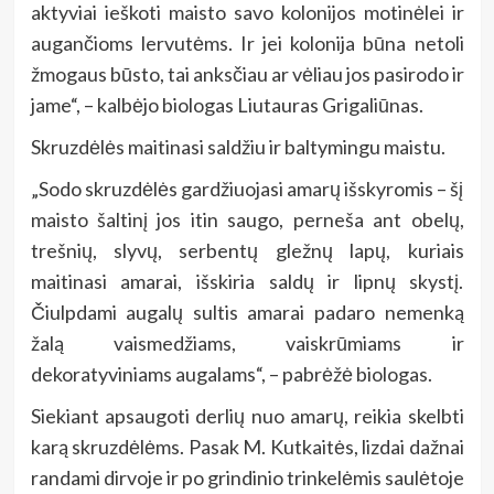
aktyviai ieškoti maisto savo kolonijos motinėlei ir
augančioms lervutėms. Ir jei kolonija būna netoli
žmogaus būsto, tai anksčiau ar vėliau jos pasirodo ir
jame“, – kalbėjo biologas Liutauras Grigaliūnas.
Skruzdėlės maitinasi saldžiu ir baltymingu maistu.
„Sodo skruzdėlės gardžiuojasi amarų išskyromis – šį
maisto šaltinį jos itin saugo, perneša ant obelų,
trešnių, slyvų, serbentų gležnų lapų, kuriais
maitinasi amarai, išskiria saldų ir lipnų skystį.
Čiulpdami augalų sultis amarai padaro nemenką
žalą vaismedžiams, vaiskrūmiams ir
dekoratyviniams augalams“, – pabrėžė biologas.
Siekiant apsaugoti derlių nuo amarų, reikia skelbti
karą skruzdėlėms. Pasak M. Kutkaitės, lizdai dažnai
randami dirvoje ir po grindinio trinkelėmis saulėtoje