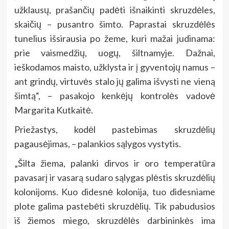
užklausų, prašančių padėti išnaikinti skruzdėles,
skaičių – pusantro šimto. Paprastai skruzdėlės
tunelius išsirausia po žeme, kuri mažai judinama:
prie vaismedžių, uogų, šiltnamyje. Dažnai,
ieškodamos maisto, užklysta ir į gyventojų namus –
ant grindų, virtuvės stalo jų galima išvysti ne vieną
šimtą“, – pasakojo kenkėjų kontrolės vadovė
Margarita Kutkaitė.
Priežastys, kodėl pastebimas skruzdėlių
pagausėjimas, – palankios sąlygos vystytis.
„Šilta žiema, palanki dirvos ir oro temperatūra
pavasarį ir vasarą sudaro sąlygas plėstis skruzdėlių
kolonijoms. Kuo didesnė kolonija, tuo didesniame
plote galima pastebėti skruzdėlių. Tik pabudusios
iš žiemos miego, skruzdėlės darbininkės ima