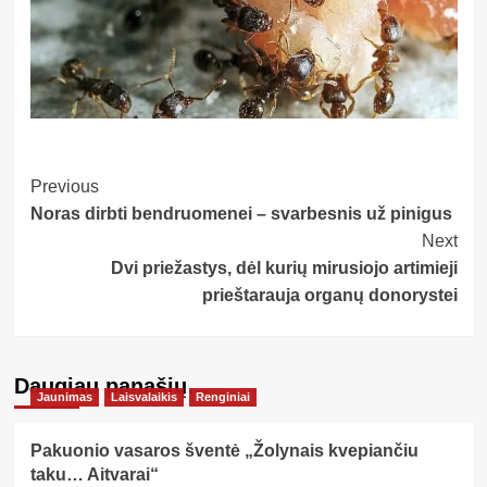
Post
Previous
Noras dirbti bendruomenei – svarbesnis už pinigus
Navigation
Next
Dvi priežastys, dėl kurių mirusiojo artimieji
prieštarauja organų donorystei
Daugiau panašių…
Jaunimas
Laisvalaikis
Renginiai
Pakuonio vasaros šventė „Žolynais kvepiančiu
taku… Aitvarai“