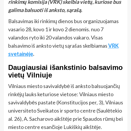
rinkimų komisija (VRK) skelbia vietų, kuriose bus
galima balsuoti iš anksto, sąrašą.
Balsavimas iki rinkimų dienos bus organizuojamas
vasario 28, kovo 1 ir kovo 2 dienomis. nuo 7
valandos ryto iki 20 valandos vakaro. Visas
balsavimo iš anksto vietų sąrašas skelbiamas
VRK
svetainėje
.
Daugiausiai išankstinio balsavimo
vietų Vilniuje
Vilniaus miesto savivaldybė iš anksto balsuojančių
rinkėjų lauks keturiose vietose: Vilniaus miesto
savivaldybės pastate (Konstitucijos per, 3), Vilniaus
universiteto Sveikatos ir sporto centre (Saulėtekio
al. 26), A. Sacharovo aikštėje prie Spaudos rūmų bei
miesto centre esančioje Lukiškių aikštėje.