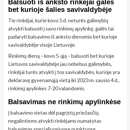
Balsuoti iš anksto rinkėjai galės
bet kurioje šalies savivaldybėje
Tie rinkėjai, kurie kovo 5 d. neturės galimybių
atvykti balsuoti į savo rinkimų apylinkę, galės tai
padaryti balsavimo iš anksto dienomis bet kurioje
savivaldybėje visoje Lietuvoje.
Rinkimų dieną – kovo 5-ąją – balsuoti bet kurioje
Lietuvos savivaldybėje jau nebebus galimybės,
rinkėjai turės atvykti į tos savivaldybės, kurioje yra
deklaravę gyvenamąją vietą iki 2023 m. sausio 4 d.,
rinkimų apylinkes 7-20 valandomis.
Balsavimas ne rinkimų apylinkėse
Į balsavimo vietas dėl pagrįstų priežasčių
negalintiems atvykti rinkėjams numatytas
balsavimas specialiuosiuose punktuose.