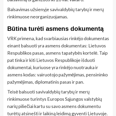
Balsavimas užsienyje savivaldybių tarybų ir merų
rinkimuose neorganizuojamas.
Būtina turėti asmens dokumentą
VRK primena, kad svarbiausias rinkėjo dokumentas
einant balsuoti yra asmens dokumentas: Lietuvos
Respublikos pasas, asmens tapatybės kortelė. Taip
pat tinka ir kiti Lietuvos Respublikoje išduoti
dokumentai, kuriuose yra rinkėjo nuotrauka ir
asmens kodas: vairuotojo pažymėjimas, pensininko
pažymėjimas, diplomatinis pasas ir pan.
Teisė balsuoti savivaldybių tarybų ir merų
rinkimuose turintys Europos Sąjungos valstybių
narių piliečiai kartu su savo asmens dokumentu
turėtų atsinešti ir laikiną leidimą gyventi Lietuvoje.