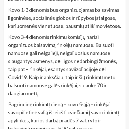
Kovo 1-3 dienomis bus organizuojamas balsavimas
ligoninėse, socialinės globos ir rūpybos įstaigose,
kariuomenės vienetuose, bausmių atlikimo vietose.
Kovo 3-4 dienomis rinkimų komisijų nariai
organizuos balsavimą rinkėjų namuose. Balsuoti
namuose gali neįgalieji, neįgaliuosius namuose
slaugantys asmenys, dėl ligos nedarbingi žmonės,
taip pat – rinkėjai, esantys saviizoliacijoje dėl
Covid19. Kaip ir anksčiau, taip ir šių rinkimų metu,
balsuoti namuose galės rinkėjai, sulaukę 70 ir
daugiau metų.
Pagrindinę rinkimų dieną – kovo 5-ąją – rinkėjai
savo pilietinę valią išreikšti kviečiami į savo rinkimų
apylinkes, kurios darbą pradės 7 val. ryto ir
balsavimą organizuos iki 20 val. vakaro.