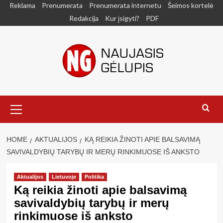
Skip
Reklama
Prenumerata
Prenumerata internetu
Šeimos kortelė
to
Redakcija
Kur įsigyti?
PDF
content
Primary
Menu
HOME
AKTUALIJOS
KĄ REIKIA ŽINOTI APIE BALSAVIMĄ
SAVIVALDYBIŲ TARYBŲ IR MERŲ RINKIMUOSE IŠ ANKSTO
Aktualijos
Lietuvoje
Politika
Ką reikia žinoti apie balsavimą
savivaldybių tarybų ir merų
rinkimuose iš anksto