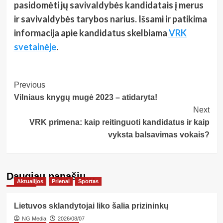
pasidomėti jų savivaldybės kandidatais į merus
ir savivaldybės tarybos narius. Išsami ir patikima
informacija apie kandidatus skelbiama
VRK
svetainėje
.
Post
Previous
Vilniaus knygų mugė 2023 – atidaryta!
Navigation
Next
VRK primena: kaip reitinguoti kandidatus ir kaip
vyksta balsavimas vokais?
Daugiau panašių…
Aktualijos
Prienai
Sportas
Lietuvos sklandytojai liko šalia prizininkų
NG Media
2026/08/07