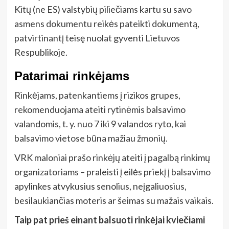
Kitų (ne ES) valstybių piliečiams kartu su savo
asmens dokumentu reikės pateikti dokumentą,
patvirtinantį teisę nuolat gyventi Lietuvos
Respublikoje.
Patarimai rinkėjams
Rinkėjams, patenkantiems į rizikos grupes,
rekomenduojama ateiti rytinėmis balsavimo
valandomis, t. y. nuo 7 iki 9 valandos ryto, kai
balsavimo vietose būna mažiau žmonių.
VRK maloniai prašo rinkėjų ateiti į pagalbą rinkimų
organizatoriams – praleisti į eilės priekį į balsavimo
apylinkes atvykusius senolius, neįgaliuosius,
besilaukiančias moteris ar šeimas su mažais vaikais.
Taip pat prieš einant balsuoti rinkėjai kviečiami