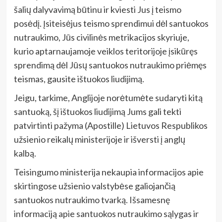
šalių dalyvavimą būtinu ir kviesti Jus į teismo
posėdį. Įsiteisėjus teismo sprendimui dėl santuokos
nutraukimo, Jūs civilinės metrikacijos skyriuje,
kurio aptarnaujamoje veiklos teritorijoje įsikūręs
sprendimą dėl Jūsų santuokos nutraukimo priėmęs
teismas, gausite ištuokos liudijimą.
Jeigu, tarkime, Anglijoje norėtumėte sudaryti kitą
santuoką, šį ištuokos liudijimą Jums gali tekti
patvirtinti pažyma (Apostille) Lietuvos Respublikos
užsienio reikalų ministerijoje ir išversti į anglų
kalbą.
Teisingumo ministerija nekaupia informacijos apie
skirtingose užsienio valstybėse galiojančią
santuokos nutraukimo tvarką. Išsamesnę
informaciją apie santuokos nutraukimo sąlygas ir