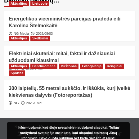
Daugiau panašių…
Aktualijos
Lietuvoje
Energetikos viceministrės pareigas pradeda eiti
Karolina Štelmokaitė
NG Media
2026/08/03
Aktualijos
Skelbimai
Elektriniai skuteriai: mitai, faktai ir dažniausiai
užduodami klausimai
Aktualijos
Bendruomenė
Birštonas
Fotogalerija
Renginiai
NG
2026/07/30
Sportas
300 laiptelių. 55 metrai aukščio. Ir iššūkis, kurį įveikė
kiekvienas dalyvis (Fotoreportažas)
NG
2026/07/21
Reklama
Prenumerata
Prenumerata internetu
Informuojame, kad šioje svetainėje naudojami slapukai. Toliau
naršydami svetainėje sutinkate, kad slapukai atsirastų Jūsų
Šeimos kortelė
Redakcija
Kur įsigyti?
PDF
įrenginyje. Savo duotą sutikimą bet kada galėsite atšaukti