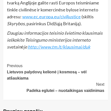
tvarką Anglijoje galite rasti Europos teisminiame
tinkle civilinėse ir komercinėse bylose interneto
adresu:
www.ec.europa.eu/civiljustice
(skiltis
Skyrybos
, pasirinkus Didžiąją Britaniją).
Daugiau informacijos teisinio švietimo klausimais
ieškokite Teisingumo ministerijos interneto
svetainėje
http://www.tm.lt/klausimai/duk
Post
Previous
Lietuvos palydovų kelionė į kosmosą – vėl
Navigation
atšaukiama
Next
Padėka eglutei – nuotaikingas vaidinimas