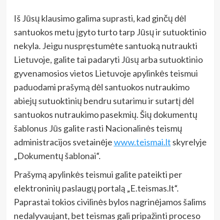
Iš Jūsų klausimo galima suprasti, kad ginčų dėl
santuokos metu įgyto turto tarp Jūsų ir sutuoktinio
nekyla. Jeigu nuspręstumėte santuoką nutraukti
Lietuvoje, galite tai padaryti Jūsų arba sutuoktinio
gyvenamosios vietos Lietuvoje apylinkės teismui
paduodami prašymą dėl santuokos nutraukimo
abiejų sutuoktinių bendru sutarimu ir sutartį dėl
santuokos nutraukimo pasekmių. Šių dokumentų
šablonus Jūs galite rasti Nacionalinės teismų
administracijos svetainėje
www.teismai.lt
skyrelyje
„Dokumentų šablonai“.
Prašymą apylinkės teismui galite pateikti per
elektroninių paslaugų portalą „E.teismas.lt“.
Paprastai tokios civilinės bylos nagrinėjamos šalims
nedalyvaujant, bet teismas gali pripažinti proceso