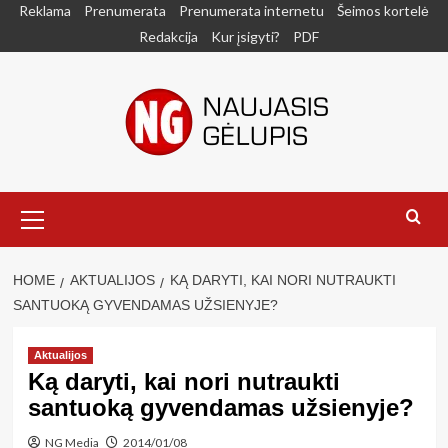
Skip
Reklama
Prenumerata
Prenumerata internetu
Šeimos kortelė
to
Redakcija
Kur įsigyti?
PDF
content
Primary
Menu
HOME
AKTUALIJOS
KĄ DARYTI, KAI NORI NUTRAUKTI
SANTUOKĄ GYVENDAMAS UŽSIENYJE?
Aktualijos
Ką daryti, kai nori nutraukti
santuoką gyvendamas užsienyje?
NG Media
2014/01/08